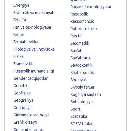
Energiya
Raqamli texnologiyalar
Eston tili va madaniyati
Raqqoslik
Falsafa
Rassomchilik
Fan va texnologiyalar
Robototexnika
Fanlar
Rus tili
Farmatsevtika
Salomatlik
Filologiya va lingvistika
San'at
Fizika
San'at tarixi
Fransuz tili
Savodxonlik
Fuqarolik muhandisligi
Shaharsozlik
Gender tadqiqotlari
She'riyat
Genetika
Siyosiy fanlar
Geofizika
Sog'liqni saqlash
Geografiya
Sotsiologiya
Geologiya
Sport
Gidrometeorologiya
Statistika
Grafik dizayn
STEM fanlari
Gumanitar fanlar
Stomatologiya