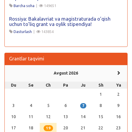
Barcha soha
|
149651
Rossiya: Bakalavriat va magistraturada o’qish
uchun to’liq grant va oylik stipendiya!
Dasturlash
|
143854
Grantlar taqvimi
Avgust 2026
Du
Se
Ch
Pa
Ju
Sh
Ya
1
2
3
4
5
6
8
9
7
10
11
12
13
14
15
16
17
18
20
21
22
23
19