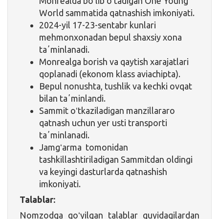
Monrealda boʻlib oʻtadigan One Young
World sammatida qatnashish imkoniyati.
2024-yil 17-23-sentabr kunlari
mehmonxonadan bepul shaxsiy xona
taʼminlanadi.
Monrealga borish va qaytish xarajatlari
qoplanadi (ekonom klass aviachipta).
Bepul nonushta, tushlik va kechki ovqat
bilan taʼminlandi.
Sammit oʻtkaziladigan manzillararo
qatnash uchun yer usti transporti
taʼminlanadi.
Jamgʻarma tomonidan
tashkillashtiriladigan Sammitdan oldingi
va keyingi dasturlarda qatnashish
imkoniyati.
Talablar:
Nomzodga qoʻyilgan talablar quyidagilardan