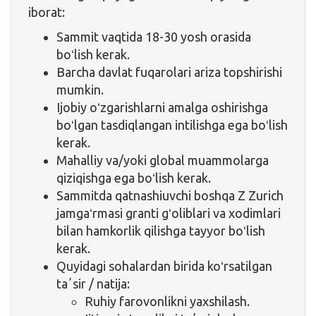
iborat:
Sammit vaqtida 18-30 yosh orasida
boʻlish kerak.
Barcha davlat fuqarolari ariza topshirishi
mumkin.
Ijobiy oʻzgarishlarni amalga oshirishga
boʻlgan tasdiqlangan intilishga ega boʻlish
kerak.
Mahalliy va/yoki global muammolarga
qiziqishga ega boʻlish kerak.
Sammitda qatnashiuvchi boshqa Z Zurich
jamgaʻrmasi granti gʻoliblari va xodimlari
bilan hamkorlik qilishga tayyor boʻlish
kerak.
Quyidagi sohalardan birida koʻrsatilgan
taʼsir / natija:
Ruhiy farovonlikni yaxshilash.