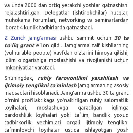
va unda 2000 dan ortiq yetakchi yoshlar qatnashishi
rejalashtirilgan. Delegatlar (ishtirokchilar) nutqlar,
muhokama forumlari, netvorking va seminarlardan
iborat 4 kunlik tadbirlarda qatnashadi.
Z Zurich jamgʻarmasi
ushbu sammit uchun
30
ta
toʻliq grant
eʼlon qildi. Jamgʻarma zaif kishilarning
(vulnurable people) xavfdan oʻzlarini himoya qilishi,
iqlim oʻzgarishiga moslashishi va rivojlanishi uchun
imkoniyatlar yaratadi.
Shuningdek,
ruhiy farovonlikni yaxshilash va
ijtimoiy tenglikni taʼminlash
jamgʻarmaning asosiy
maqsadlari hisoblanadi. Jamgʻarma ushbu 30 ta grant
oʻrnini profilaktikaga yoʻnaltirilgan ruhiy salomatlik
loyihalari, moslashuvga qaratilgan iqlimga
bardoshlilik loyihalari yoki taʼlim, bandlik yoxud
tadbirkorlik yechimlari orqali ijtimoiy tenglikni
taʼminlovchi loyihalar ustida ishlayotgan yosh