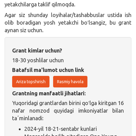
yetakchilarga taklif qilmoqda.
Agar siz shunday loyihalar/tashabbuslar ustida ish
olib boradigan yosh yetakchi boʻlsangiz, bu grant
aynan siz uchun.
Grant kimlar uchun?
18-30 yoshlilar uchun
Batafsil ma'lumot uchun link
Ariza topshirish
Rasmiy havola
Grantning manfaatli jihatlari:
Yuqoridagi grantlardan birini qoʻlga kiritgan 16
nafar nomzod quyidagi imkoniyatlar bilan
taʼminlanadi:
2024-yil 18-21-sentabr kunlari