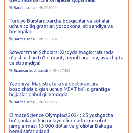
Barcha soha
|
269324
Turkiye Burslari: barcha bosqichlar va sohalar
uchun to’liq grantlar, yotoqxona, stipendiya va
boshqalar!
Barcha soha
|
235924
Schwarzman Scholars: Xitoyda magistraturada
oʻqish uchun toʻliq grant, bepul turar joy, aviachipta
va stipendiya!
Biznesni boshqarish
|
227403
Yaponiya: Magistratura va doktorantura
bosqichida oʻqish uchun MEXT toʻliq grantiga
hujjatlar qabul qilinmoqda!
Barcha soha
|
178856
ClimateScience Olympiad 2024: 25 yoshgacha
boʻlganlar uchun onlayn olimpiada: mukofot
jamgʻarmasi 15 000 dollar va gʻoliblar Bakuga
bepul safar qiladi!