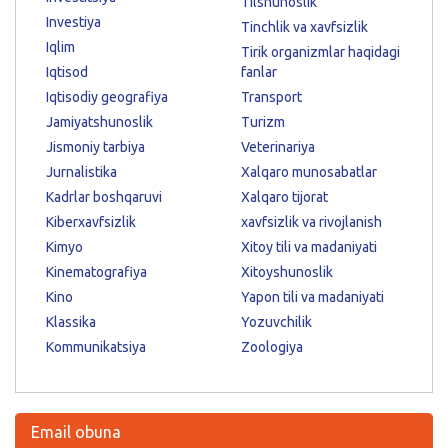
Tilshunoslik
Investiya
Tinchlik va xavfsizlik
Iqlim
Tirik organizmlar haqidagi
Iqtisod
fanlar
Iqtisodiy geografiya
Transport
Jamiyatshunoslik
Turizm
Jismoniy tarbiya
Veterinariya
Jurnalistika
Xalqaro munosabatlar
Kadrlar boshqaruvi
Xalqaro tijorat
Kiberxavfsizlik
xavfsizlik va rivojlanish
Kimyo
Xitoy tili va madaniyati
Kinematografiya
Xitoyshunoslik
Kino
Yapon tili va madaniyati
Klassika
Yozuvchilik
Kommunikatsiya
Zoologiya
Email obuna