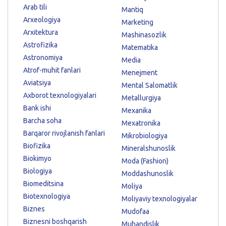
Arab tili
Mantiq
Arxeologiya
Marketing
Arxitektura
Mashinasozlik
Astrofizika
Matematika
Astronomiya
Media
Atrof-muhit fanlari
Menejment
Aviatsiya
Mental Salomatlik
Axborot texnologiyalari
Metallurgiya
Bank ishi
Mexanika
Barcha soha
Mexatronika
Barqaror rivojlanish fanlari
Mikrobiologiya
Biofizika
Mineralshunoslik
Biokimyo
Moda (Fashion)
Biologiya
Moddashunoslik
Biomeditsina
Moliya
Biotexnologiya
Moliyaviy texnologiyalar
Biznes
Mudofaa
Biznesni boshqarish
Muhandislik