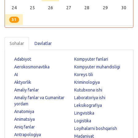
24
25
26
27
28
29
30
31
Sohalar
Davlatlar
Adabiyot
Kompyuter fanlari
Aerokosmonavtika
Kompyuter muhandisligi
AI
Koreys tili
Aktyorlik
Kriminologiya
Amaliy fanlar
Kutubxona ishi
Amaliy fanlar va Gumanitar
Laboratoriya ishi
yordam
Leksikografiya
Anatomiya
Lingvistika
Animatsiya
Logistika
Aniq fanlar
Loyihalarni boshqarish
Antrapologiya
Madaniyat