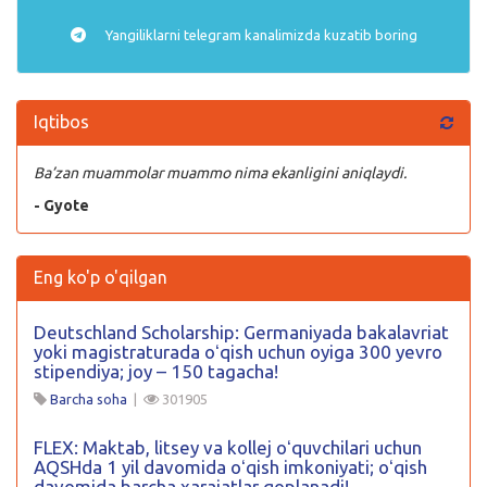
Yangiliklarni
telegram
kanalimizda kuzatib boring
Iqtibos
Ba’zan muammolar muammo nima ekanligini aniqlaydi.
- Gyote
Eng ko'p o'qilgan
Deutschland Scholarship: Germaniyada bakalavriat
yoki magistraturada oʻqish uchun oyiga 300 yevro
stipendiya; joy – 150 tagacha!
Barcha soha
|
301905
FLEX: Maktab, litsey va kollej oʻquvchilari uchun
AQSHda 1 yil davomida oʻqish imkoniyati; oʻqish
davomida barcha xarajatlar qoplanadi!