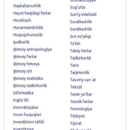
Haykaltaroshlik
Sug'urta
Hayot haqidagi fanlar
Sun'iy intellekt
Hisoblash
Suratkashlik
Hunarmandchilik
Suratkashlik
Huquqshunoslik
Suv xo'jaligi
Ijodkorlik
Ta'lim
Ijtimoiy antropologiya
Tabiiy fanlar
Ijtimoiy fanlar
Tadbirkorlik
Ijtimoiy himoya
Tarix
Ijtimoiy ish
Tarjimonlik
Ijtimoiy statistika
Tasviriy sanʼat
Ijtimoiy tadbirkorlik
Tekstil
Informatika
Temir yo'llar
Ingliz tili
Texnik fanlar
Innovatsiyalar
Texnologiya
Inson huquqlari
Tibbiyot
Investitsion tahlil
Tijorat
Investitsiya