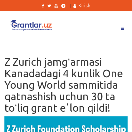
Kirish
|
Grantlar
Tanlovlar
Z Zurich jamgʻarmasi
Ishlar
Kanadadagi 4 kunlik One
Kurslar
Young World sammitida
Blog
qatnashish uchun 30 ta
Yana
toʻliq grant eʼlon qildi!
Qidirish