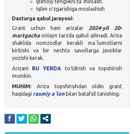
Ijtimoiy tenglikni taʼminlash.
Iqlim oʻzgarishiga moslashish
Dasturga qabul jarayoni:
Grant uchun ham arizalar
2024-yil 20-
martgacha
onlayn tarzda qabul qilinadi. Ariza
shaklida nomzodlar kerakli maʼlumotlarni
kiritishi va bir nechta savollarga javoblar
yozishi kerak.
Arizani
BU YERDA
toʻldirish va topshirish
mumkin.
MUHIM:
Ariza topshirishdan oldin grant
haqidagi
rasmiy eʼlon
bilan batafsil tanishing.