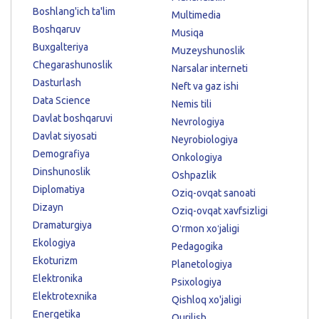
Boshlang'ich ta'lim
Multimedia
Boshqaruv
Musiqa
Buxgalteriya
Muzeyshunoslik
Chegarashunoslik
Narsalar interneti
Dasturlash
Neft va gaz ishi
Data Science
Nemis tili
Davlat boshqaruvi
Nevrologiya
Davlat siyosati
Neyrobiologiya
Demografiya
Onkologiya
Dinshunoslik
Oshpazlik
Diplomatiya
Oziq-ovqat sanoati
Dizayn
Oziq-ovqat xavfsizligi
Dramaturgiya
Oʻrmon xoʻjaligi
Ekologiya
Pedagogika
Ekoturizm
Planetologiya
Elektronika
Psixologiya
Elektrotexnika
Qishloq xo'jaligi
Energetika
Qurilish