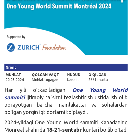
Kirish
Grant
MUHLAT
QOLGAN VAQT
HUDUD
O'QILGAN
20.03.2024
Muhlat tugagan
Kanada
8661 marta
Har yili oʻtkaziladigan
One Young World
sammiti
ijtimoiy taʼsirni tezlashtirish ustida ish olib
borayotgan barcha mamlakatlar va sohalardan
boʻlgan yorqin iqtidorlarni toʻplaydi.
2024-yildagi One Young World sammiti Kanadaning
Monreal shahrida
18-21-sentabr
kunlari boʻlib oʻtadi