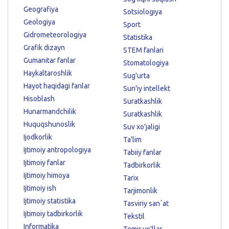
Geografiya
Sotsiologiya
Geologiya
Sport
Gidrometeorologiya
Statistika
Grafik dizayn
STEM fanlari
Gumanitar fanlar
Stomatologiya
Haykaltaroshlik
Sug'urta
Hayot haqidagi fanlar
Sun'iy intellekt
Hisoblash
Suratkashlik
Hunarmandchilik
Suratkashlik
Huquqshunoslik
Suv xo'jaligi
Ijodkorlik
Ta'lim
Ijtimoiy antropologiya
Tabiiy fanlar
Ijtimoiy fanlar
Tadbirkorlik
Ijtimoiy himoya
Tarix
Ijtimoiy ish
Tarjimonlik
Ijtimoiy statistika
Tasviriy sanʼat
Ijtimoiy tadbirkorlik
Tekstil
Informatika
Temir yo'llar