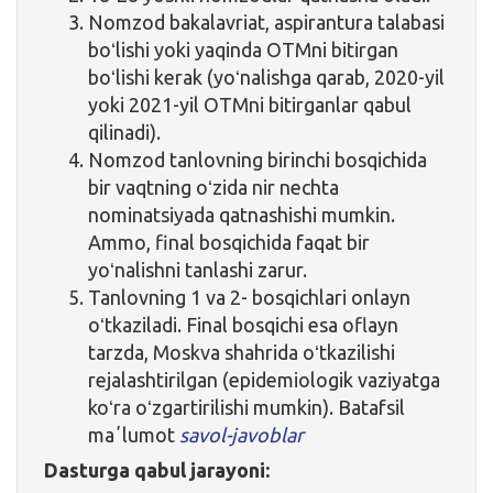
Nomzod bakalavriat, aspirantura talabasi
boʻlishi yoki yaqinda OTMni bitirgan
boʻlishi kerak (yoʻnalishga qarab, 2020-yil
yoki 2021-yil OTMni bitirganlar qabul
qilinadi).
Nomzod tanlovning birinchi bosqichida
bir vaqtning oʻzida nir nechta
nominatsiyada qatnashishi mumkin.
Ammo, final bosqichida faqat bir
yoʻnalishni tanlashi zarur.
Tanlovning 1 va 2- bosqichlari onlayn
oʻtkaziladi. Final bosqichi esa oflayn
tarzda, Moskva shahrida oʻtkazilishi
rejalashtirilgan (epidemiologik vaziyatga
koʻra oʻzgartirilishi mumkin). Batafsil
maʼlumot
savol-javoblar
Dasturga qabul jarayoni: