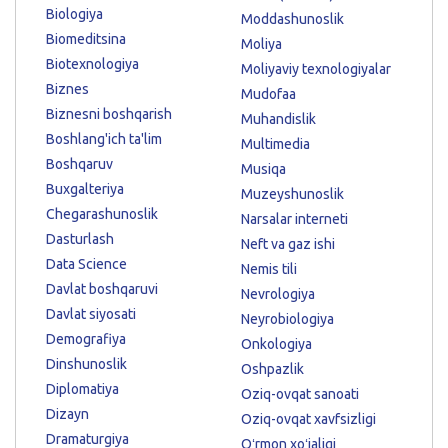
Biologiya
Moddashunoslik
Biomeditsina
Moliya
Biotexnologiya
Moliyaviy texnologiyalar
Biznes
Mudofaa
Biznesni boshqarish
Muhandislik
Boshlang'ich ta'lim
Multimedia
Boshqaruv
Musiqa
Buxgalteriya
Muzeyshunoslik
Chegarashunoslik
Narsalar interneti
Dasturlash
Neft va gaz ishi
Data Science
Nemis tili
Davlat boshqaruvi
Nevrologiya
Davlat siyosati
Neyrobiologiya
Demografiya
Onkologiya
Dinshunoslik
Oshpazlik
Diplomatiya
Oziq-ovqat sanoati
Dizayn
Oziq-ovqat xavfsizligi
Dramaturgiya
Oʻrmon xoʻjaligi