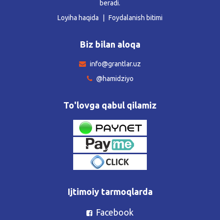
beradi.
Loyiha haqida
Foydalanish bitimi
Biz bilan aloqa
info@grantlar.uz
@hamidziyo
To'lovga qabul qilamiz
Ijtimoiy tarmoqlarda
Facebook