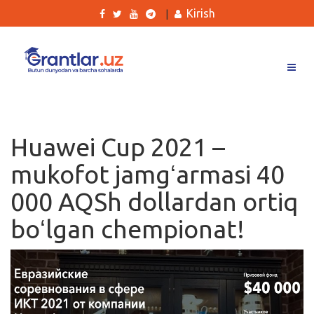
Kirish
|
Grantlar
Tanlovlar
Huawei Cup 2021 –
Ishlar
mukofot jamgʻarmasi 40
Kurslar
000 AQSh dollardan ortiq
Blog
boʻlgan chempionat!
Yana
Qidirish