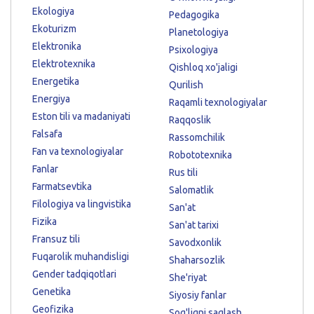
Ekologiya
Pedagogika
Ekoturizm
Planetologiya
Elektronika
Psixologiya
Elektrotexnika
Qishloq xo'jaligi
Energetika
Qurilish
Energiya
Raqamli texnologiyalar
Eston tili va madaniyati
Raqqoslik
Falsafa
Rassomchilik
Fan va texnologiyalar
Robototexnika
Fanlar
Rus tili
Farmatsevtika
Salomatlik
Filologiya va lingvistika
San'at
Fizika
San'at tarixi
Fransuz tili
Savodxonlik
Fuqarolik muhandisligi
Shaharsozlik
Gender tadqiqotlari
She'riyat
Genetika
Siyosiy fanlar
Geofizika
Sog'liqni saqlash