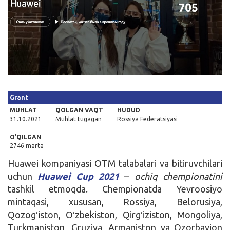
Kirish
Grant
MUHLAT
QOLGAN VAQT
HUDUD
31.10.2021
Muhlat tugagan
Rossiya Federatsiyasi
O'QILGAN
2746 marta
Huawei kompaniyasi OTM talabalari va bitiruvchilari
uchun
Huawei Cup 2021
–
ochiq chempionatini
tashkil etmoqda. Chempionatda Yevroosiyo
mintaqasi, xususan, Rossiya, Belorusiya,
Qozogʻiston, Oʻzbekiston, Qirgʻiziston, Mongoliya,
Turkmaniston, Gruziya, Armaniston va Ozorbayjon