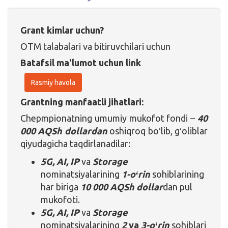
Grant kimlar uchun?
OTM talabalari va bitiruvchilari uchun
Batafsil ma'lumot uchun link
Rasmiy havola
Grantning manfaatli jihatlari:
Chepmpionatning umumiy mukofot fondi –
40
000 AQSh dollardan
oshiqroq boʻlib, gʻoliblar
qiyudagicha taqdirlanadilar:
5G, AI, IP
va
Storage
nominatsiyalarining
1-oʻrin
sohiblarining
har biriga
10 000
AQSh dollar
dan pul
mukofoti.
5G, AI, IP
va
Storage
nominatsiyalarining
2
va
3-oʻrin
sohiblari