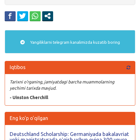
Yangiliklarni
telegram
kanalimizda kuzatib boring
Iqtibos
Tarixni o‘rganing, jamiyatdagi barcha muammolarning
yechimi tarixda mavjud.
- Uinston Cherchill
Eng ko'p o'qilgan
Deutschland Scholarship: Germaniyada bakalavriat
yoki magistraturada oʻqish uchun oyiga 300 yevro