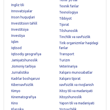
Ingliz tili
Texnik fanlar
Innovatsiyalar
Texnologiya
Inson huquqlari
Tibbiyot
Investitsion tahlil
Tijorat
Investitsiya
Tilshunoslik
Investiya
Tinchlik va xavfsizlik
Iqlim
Tirik organizmlar haqidagi
Iqtisod
fanlar
Iqtisodiy geografiya
Transport
Jamiyatshunoslik
Turizm
Jismoniy tarbiya
Veterinariya
Jurnalistika
Xalqaro munosabatlar
Kadrlar boshqaruvi
Xalqaro tijorat
Kiberxavfsizlik
xavfsizlik va rivojlanish
Kimyo
Xitoy tili va madaniyati
Kinematografiya
Xitoyshunoslik
Kino
Yapon tili va madaniyati
Klassika
Yozuvchilik