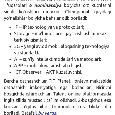
fuqarolari
6 nominatsiya
boʻyicha oʻz kuchlarini
sinab koʻrishlari mumkin. Chempionat quyidagi
yoʻnalishlar boʻyicha bahslar olib boriladi:
IP – IP texnologiya va protokollari;
Storage – ma’lumotlarni qayta ishlash markazi
tarkibiy qismlari;
5G – yangi avlod mobil aloqasining texnologiya
va standartlari;
AI – sun’iy intellekt modellari va metodlari;
APP – mobil ilovalar ishlab chiqish;
ICT Observer – AKT kuzatuvchisi.
Barcha qatnashchilar “IT Planet” onlayn maktabida
qatnashish imkoniyatiga ega boʻladilar. Birinchi
bosqichda ishirokchilar Talent online platformasida
ingliz tilida mustaqil taʼlim olishadi. 2-bosqichda esa
kurslar oʻqituvchilar tomonidan rus tilida olib
boriladi. Batafsil
bu yerda.