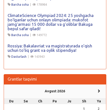
Barcha soha
|
178984
ClimateScience Olympiad 2024: 25 yoshgacha
boʻlganlar uchun onlayn olimpiada: mukofot
jamgʻarmasi 15 000 dollar va gʻoliblar Bakuga
bepul safar qiladi!
Barcha soha
|
149772
Rossiya: Bakalavriat va magistraturada o’qish
uchun to’liq grant va oylik stipendiya!
Dasturlash
|
143943
Grantlar taqvimi
Avgust 2026
Du
Se
Ch
Pa
Ju
Sh
Ya
1
2