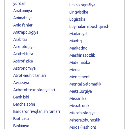
yordam
Leksikografiya
Anatomiya
Lingvistika
Animatsiya
Logistika
Aniq fanlar
Loyihalarni boshqarish
Antrapologiya
Madaniyat
Arab tili
Mantiq
Arxeologiya
Marketing
Arxitektura
Mashinasozlik
Astrofizika
Matematika
Astronomiya
Media
Atrof-muhit fanlari
Menejment
Aviatsiya
Mental Salomatlik
Axborot texnologiyalari
Metallurgiya
Bank ishi
Mexanika
Barcha soha
Mexatronika
Barqaror rivojlanish fanlari
Mikrobiologiya
Biofizika
Mineralshunoslik
Biokimyo
Moda (Fashion)