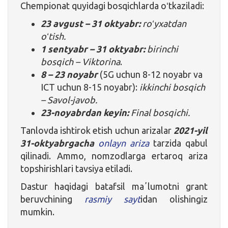
Chempionat quyidagi bosqichlarda oʻtkaziladi:
23 avgust – 31 oktyabr:
roʻyxatdan
oʻtish.
1 sentyabr – 31 oktyabr:
birinchi
bosqich – Viktorina
.
8 – 23 noyabr
(5G uchun 8-12 noyabr va
ICT uchun 8-15 noyabr):
ikkinchi bosqich
– Savol-javob.
23-noyabrdan keyin:
Final bosqichi.
Tanlovda ishtirok etish uchun arizalar
2021-yil
31-oktyabrgacha
onlayn ariza
tarzida qabul
qilinadi. Ammo, nomzodlarga ertaroq ariza
topshirishlari tavsiya etiladi.
Dastur haqidagi batafsil maʼlumotni grant
beruvchining
rasmiy sayt
idan olishingiz
mumkin.