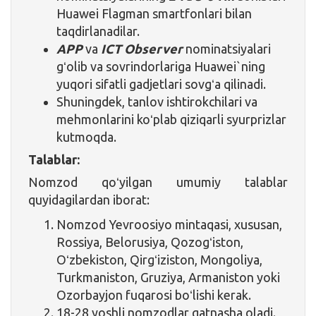
Huawei Flagman smartfonlari bilan
taqdirlanadilar.
APP
va
ICT Observer
nominatsiyalari
gʻolib va sovrindorlariga Huawei`ning
yuqori sifatli gadjetlari sovgʻa qilinadi.
Shuningdek, tanlov ishtirokchilari va
mehmonlarini koʻplab qiziqarli syurprizlar
kutmoqda.
Talablar:
Nomzod qoʻyilgan umumiy talablar
quyidagilardan iborat:
Nomzod Yevroosiyo mintaqasi, xususan,
Rossiya, Belorusiya, Qozogʻiston,
Oʻzbekiston, Qirgʻiziston, Mongoliya,
Turkmaniston, Gruziya, Armaniston yoki
Ozorbayjon fuqarosi boʻlishi kerak.
18-28 yoshli nomzodlar qatnasha oladi.