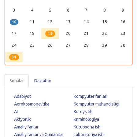
3
4
5
6
7
8
9
11
12
13
14
15
16
10
17
18
20
21
22
23
19
24
25
26
27
28
29
30
31
Sohalar
Davlatlar
Adabiyot
Kompyuter fanlari
Aerokosmonavtika
Kompyuter muhandisligi
AI
Koreys tili
Aktyorlik
Kriminologiya
Amaliy fanlar
Kutubxona ishi
Amaliy fanlar va Gumanitar
Laboratoriya ishi