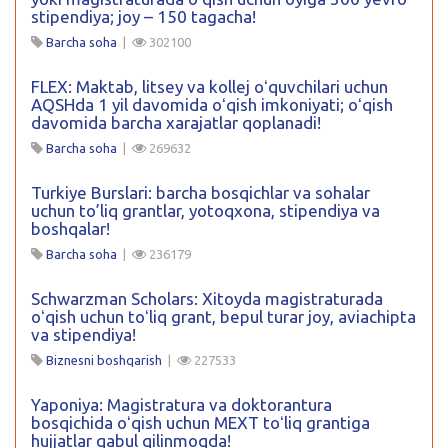
stipendiya; joy – 150 tagacha!
Barcha soha
|
302100
FLEX: Maktab, litsey va kollej oʻquvchilari uchun
AQSHda 1 yil davomida oʻqish imkoniyati; oʻqish
davomida barcha xarajatlar qoplanadi!
Barcha soha
|
269632
Turkiye Burslari: barcha bosqichlar va sohalar
uchun to’liq grantlar, yotoqxona, stipendiya va
boshqalar!
Barcha soha
|
236179
Schwarzman Scholars: Xitoyda magistraturada
oʻqish uchun toʻliq grant, bepul turar joy, aviachipta
va stipendiya!
Biznesni boshqarish
|
227533
Yaponiya: Magistratura va doktorantura
bosqichida oʻqish uchun MEXT toʻliq grantiga
hujjatlar qabul qilinmoqda!