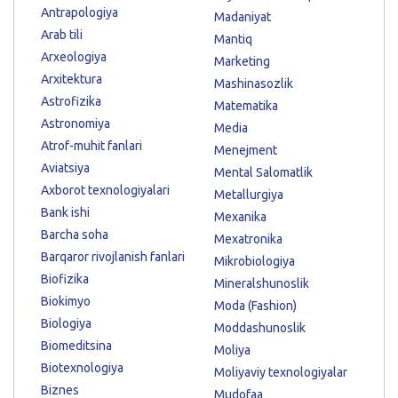
Antrapologiya
Madaniyat
Arab tili
Mantiq
Arxeologiya
Marketing
Arxitektura
Mashinasozlik
Astrofizika
Matematika
Astronomiya
Media
Atrof-muhit fanlari
Menejment
Aviatsiya
Mental Salomatlik
Axborot texnologiyalari
Metallurgiya
Bank ishi
Mexanika
Barcha soha
Mexatronika
Barqaror rivojlanish fanlari
Mikrobiologiya
Biofizika
Mineralshunoslik
Biokimyo
Moda (Fashion)
Biologiya
Moddashunoslik
Biomeditsina
Moliya
Biotexnologiya
Moliyaviy texnologiyalar
Biznes
Mudofaa