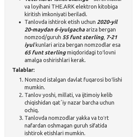
va loyihani THE.ARK elektron kitobiga
kiritish imkoniyati beriladi.
Tanlovda ishtirok etish uchun
2020-yil
20-maydan 6-iyulgacha
ariza bergan
nomzod/guruh
55 funt sterling
,
7-21
iyul
kunlari ariza bergan nomzodlar esa
65 funt sterling
miqdoridagi toʻlovni
amalga oshirishlari kerak.
Talablar:
Nomzod istalgan davlat fuqarosi boʻlishi
mumkin.
Tanlov yoshi, millati, va ijtimoiy kelib
chiqishidan qatʼiy nazar barcha uchun
ochiq.
Tanlovda nomzodlar yakka va toʻrt
nafardan oshmagan guruh sifatida
ishtirok etishlari mumkin.