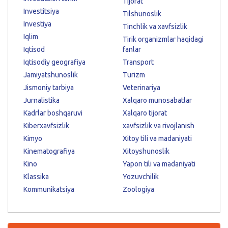
Tijorat
Investitsiya
Tilshunoslik
Investiya
Tinchlik va xavfsizlik
Iqlim
Tirik organizmlar haqidagi
Iqtisod
fanlar
Iqtisodiy geografiya
Transport
Jamiyatshunoslik
Turizm
Jismoniy tarbiya
Veterinariya
Jurnalistika
Xalqaro munosabatlar
Kadrlar boshqaruvi
Xalqaro tijorat
Kiberxavfsizlik
xavfsizlik va rivojlanish
Kimyo
Xitoy tili va madaniyati
Kinematografiya
Xitoyshunoslik
Kino
Yapon tili va madaniyati
Klassika
Yozuvchilik
Kommunikatsiya
Zoologiya