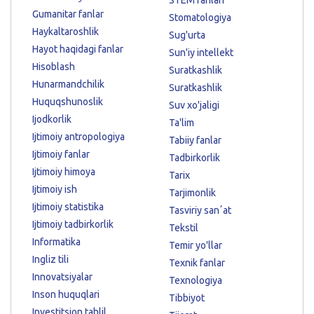
Gumanitar fanlar
Stomatologiya
Haykaltaroshlik
Sug'urta
Hayot haqidagi fanlar
Sun'iy intellekt
Hisoblash
Suratkashlik
Hunarmandchilik
Suratkashlik
Huquqshunoslik
Suv xo'jaligi
Ijodkorlik
Ta'lim
Ijtimoiy antropologiya
Tabiiy fanlar
Ijtimoiy fanlar
Tadbirkorlik
Ijtimoiy himoya
Tarix
Ijtimoiy ish
Tarjimonlik
Ijtimoiy statistika
Tasviriy sanʼat
Ijtimoiy tadbirkorlik
Tekstil
Informatika
Temir yo'llar
Ingliz tili
Texnik fanlar
Innovatsiyalar
Texnologiya
Inson huquqlari
Tibbiyot
Investitsion tahlil