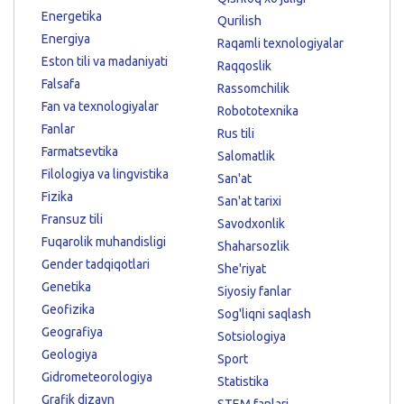
Energetika
Qurilish
Energiya
Raqamli texnologiyalar
Eston tili va madaniyati
Raqqoslik
Falsafa
Rassomchilik
Fan va texnologiyalar
Robototexnika
Fanlar
Rus tili
Farmatsevtika
Salomatlik
Filologiya va lingvistika
San'at
Fizika
San'at tarixi
Fransuz tili
Savodxonlik
Fuqarolik muhandisligi
Shaharsozlik
Gender tadqiqotlari
She'riyat
Genetika
Siyosiy fanlar
Geofizika
Sog'liqni saqlash
Geografiya
Sotsiologiya
Geologiya
Sport
Gidrometeorologiya
Statistika
Grafik dizayn
STEM fanlari