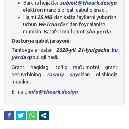
Barcha hujjatlar
submit@theark.design
elektron manzili orqali qabul qilinadi.
Hajmi
25 MB
`dan katta fayllarni yuborish
uchun
WeTransfer
`dan foydalanish
mumkin. Batafsil maʼlumot
shu yerda
.
Dasturga qabul jarayoni:
Tanlovga arizalar
2020-yil 21-iyulgacha
bu
yerda
qabul qilinadi.
Grant haqidagi toʻliq ma’lumotni grant
beruvchining
rasmiy sayti
dan olishingiz
mumkin.
E-mail:
info@theark.design