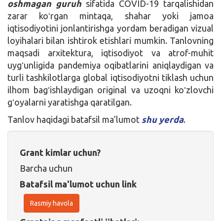
oshmagan guruh
sifatida COVID-19 tarqalishidan
zarar koʻrgan mintaqa, shahar yoki jamoa
iqtisodiyotini jonlantirishga yordam beradigan vizual
loyihalari bilan ishtirok etishlari mumkin. Tanlovning
maqsadi arxitektura, iqtisodiyot va atrof-muhit
uygʻunligida pandemiya oqibatlarini aniqlaydigan va
turli tashkilotlarga global iqtisodiyotni tiklash uchun
ilhom bagʻishlaydigan original va uzoqni koʻzlovchi
gʻoyalarni yaratishga qaratilgan.
Tanlov haqidagi batafsil ma’lumot
shu yerda
.
Grant kimlar uchun?
Barcha uchun
Batafsil ma'lumot uchun link
Rasmiy havola