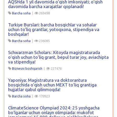
AQSHda 1 yil davomida oʻqish imkoniyati; oʻqish
davomida barcha xarajatlar qoplanadi!
Barcha soha
|
269498
Turkiye Burslari: barcha bosqichlar va sohalar
uchun to’liq grantlar, yotoqxona, stipendiya va
boshqalar!
Barcha soha
|
236085
Schwarzman Scholars: Xitoyda magistraturada
oʻqish uchun toʻliq grant, bepul turar joy, aviachipta
va stipendiya!
Biznesni boshqarish
|
227476
Yaponiya: Magistratura va doktorantura
bosqichida oʻqish uchun MEXT toʻliq grantiga
hujjatlar qabul qilinmoqda!
Barcha soha
|
178923
ClimateScience Olympiad 2024: 25 yoshgacha
boʻlganlar uchun onlayn olimpiada: mukofot