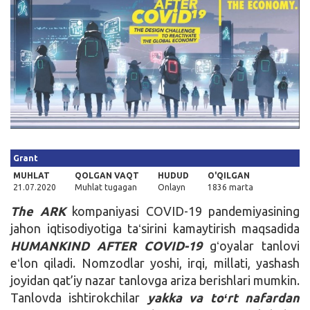
Kirish
Grant
MUHLAT
QOLGAN VAQT
HUDUD
O'QILGAN
21.07.2020
Muhlat tugagan
Onlayn
1836 marta
The ARK
kompaniyasi COVID-19 pandemiyasining
jahon iqtisodiyotiga taʻsirini kamaytirish maqsadida
HUMANKIND AFTER COVID-19
gʻoyalar tanlovi
eʻlon qiladi. Nomzodlar yoshi, irqi, millati, yashash
joyidan qat’iy nazar tanlovga ariza berishlari mumkin.
Tanlovda ishtirokchilar
yakka va toʻrt nafardan