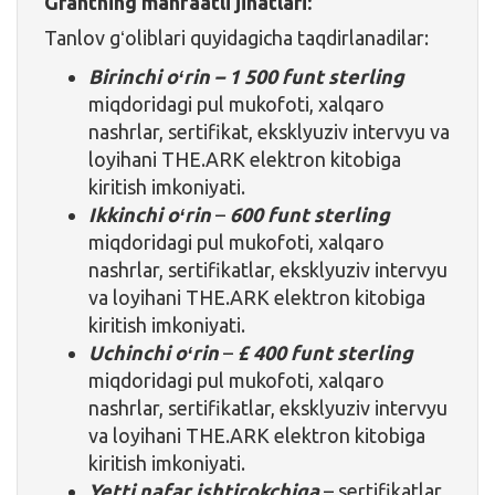
Grantning manfaatli jihatlari:
Tanlov gʻoliblari quyidagicha taqdirlanadilar:
Birinchi oʻrin – 1 500 funt sterling
miqdoridagi pul mukofoti, xalqaro
nashrlar, sertifikat, eksklyuziv intervyu va
loyihani THE.ARK elektron kitobiga
kiritish imkoniyati.
Ikkinchi oʻrin
–
600 funt sterling
miqdoridagi pul mukofoti, xalqaro
nashrlar, sertifikatlar, eksklyuziv intervyu
va loyihani THE.ARK elektron kitobiga
kiritish imkoniyati.
Uchinchi oʻrin
–
£ 400
funt sterling
miqdoridagi pul mukofoti, xalqaro
nashrlar, sertifikatlar, eksklyuziv intervyu
va loyihani THE.ARK elektron kitobiga
kiritish imkoniyati.
Yetti nafar ishtirokchiga
– sertifikatlar