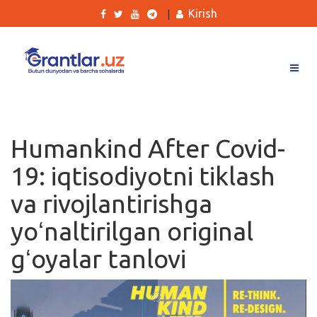
Kirish
|
Grantlar
Tanlovlar
Humankind After Covid-
Ishlar
19: iqtisodiyotni tiklash
Kurslar
va rivojlantirishga
Blog
yoʻnaltirilgan original
Yana
gʻoyalar tanlovi
Qidirish