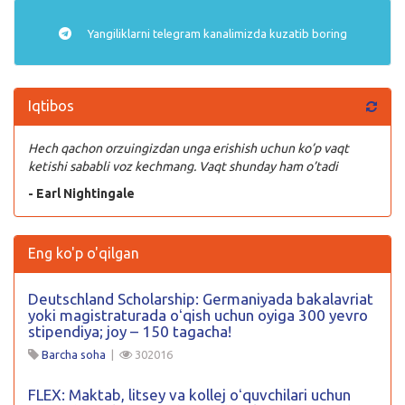
Yangiliklarni
telegram
kanalimizda kuzatib boring
Iqtibos
Hech qachon orzuingizdan unga erishish uchun ko’p vaqt
ketishi sababli voz kechmang. Vaqt shunday ham o’tadi
- Earl Nightingale
Eng ko'p o'qilgan
Deutschland Scholarship: Germaniyada bakalavriat
yoki magistraturada oʻqish uchun oyiga 300 yevro
stipendiya; joy – 150 tagacha!
Barcha soha
|
302016
FLEX: Maktab, litsey va kollej oʻquvchilari uchun