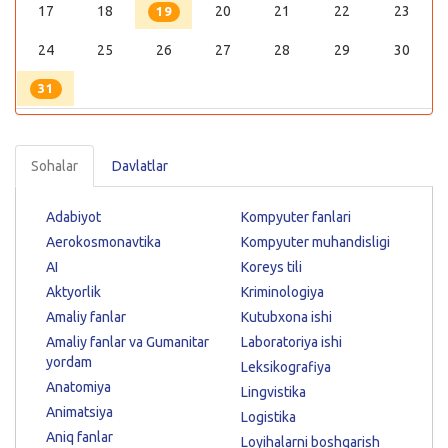
17
18
20
21
22
23
19
24
25
26
27
28
29
30
31
Sohalar
Davlatlar
Adabiyot
Kompyuter fanlari
Aerokosmonavtika
Kompyuter muhandisligi
AI
Koreys tili
Aktyorlik
Kriminologiya
Amaliy fanlar
Kutubxona ishi
Amaliy fanlar va Gumanitar
Laboratoriya ishi
yordam
Leksikografiya
Anatomiya
Lingvistika
Animatsiya
Logistika
Aniq fanlar
Loyihalarni boshqarish