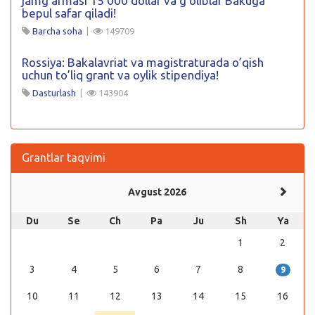
jamgʻarmasi 15 000 dollar va gʻoliblar Bakuga
bepul safar qiladi!
Barcha soha
|
149709
Rossiya: Bakalavriat va magistraturada o’qish
uchun to’liq grant va oylik stipendiya!
Dasturlash
|
143904
Grantlar taqvimi
Avgust 2026
Du
Se
Ch
Pa
Ju
Sh
Ya
1
2
3
4
5
6
7
8
9
10
11
12
13
14
15
16