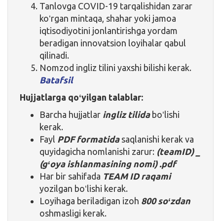
Tanlovga COVID-19 tarqalishidan zarar
koʻrgan mintaqa, shahar yoki jamoa
iqtisodiyotini jonlantirishga yordam
beradigan innovatsion loyihalar qabul
qilinadi.
Nomzod ingliz tilini yaxshi bilishi kerak.
Batafsil
Hujjatlarga qoʻyilgan talablar:
Barcha hujjatlar
ingliz tilida
boʻlishi
kerak.
Fayl
PDF formatida
saqlanishi kerak va
quyidagicha nomlanishi zarur:
(teamID) _
(gʻoya ishlanmasining nomi) .pdf
Har bir sahifada
TEAM ID raqami
yozilgan boʻlishi kerak.
Loyihaga beriladigan izoh
800 soʻzdan
oshmasligi kerak.