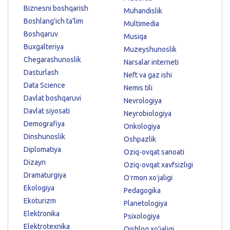
Biznesni boshqarish
Muhandislik
Boshlang'ich ta'lim
Multimedia
Boshqaruv
Musiqa
Buxgalteriya
Muzeyshunoslik
Chegarashunoslik
Narsalar interneti
Dasturlash
Neft va gaz ishi
Data Science
Nemis tili
Davlat boshqaruvi
Nevrologiya
Davlat siyosati
Neyrobiologiya
Demografiya
Onkologiya
Dinshunoslik
Oshpazlik
Diplomatiya
Oziq-ovqat sanoati
Dizayn
Oziq-ovqat xavfsizligi
Dramaturgiya
Oʻrmon xoʻjaligi
Ekologiya
Pedagogika
Ekoturizm
Planetologiya
Elektronika
Psixologiya
Elektrotexnika
Qishloq xo'jaligi