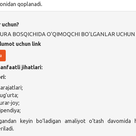
onidan qoplanadi.
r uchun?
URA BOSQICHIDA O'QIMOQCHI BO'LGANLAR UCHUN
lumot uchun link
a
nfaatli jihatlari:
ri:
arajatlari;
ug’urta;
urar-joy;
ipendiya;
gandan keyin bo’ladigan amaliyot o’tash davomida
riladi.