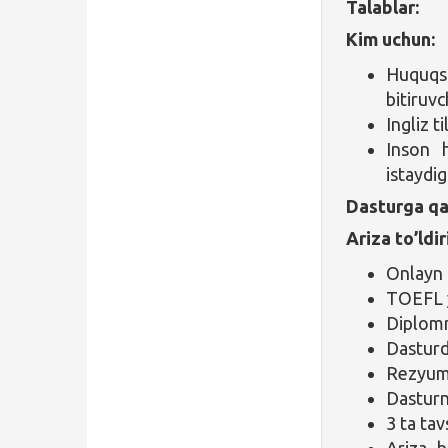
Talablar:
Kim uchun:
Huquqs
bitiruvc
Ingliz t
Inson h
istaydi
Dasturga qa
Ariza to’ldir
Onlayn 
TOEFL y
Diplomni
Dasturd
Rezyum
Dasturn
3 ta ta