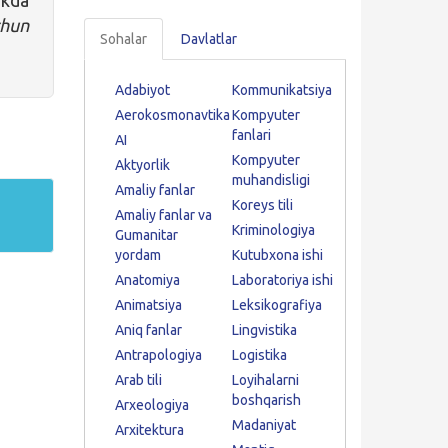
ekda
hun
Sohalar
Davlatlar
Adabiyot
Kommunikatsiya
Aerokosmonavtika
Kompyuter
fanlari
AI
Kompyuter
Aktyorlik
muhandisligi
Amaliy fanlar
Koreys tili
Amaliy fanlar va
Kriminologiya
Gumanitar
yordam
Kutubxona ishi
Anatomiya
Laboratoriya ishi
Animatsiya
Leksikografiya
Aniq fanlar
Lingvistika
Antrapologiya
Logistika
Arab tili
Loyihalarni
boshqarish
Arxeologiya
Madaniyat
Arxitektura