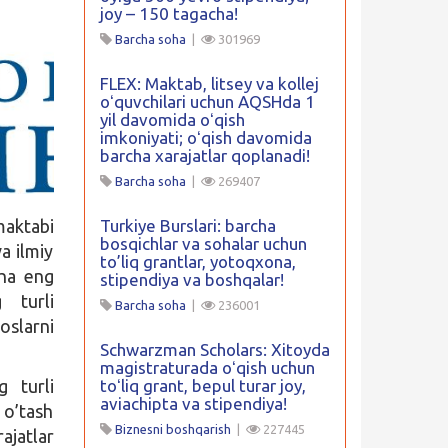
joy – 150 tagacha!
Barcha soha
|
301969
FLEX: Maktab, litsey va kollej
oʻquvchilari uchun AQSHda 1
yil davomida oʻqish
imkoniyati; oʻqish davomida
barcha xarajatlar qoplanadi!
Barcha soha
|
269407
Turkiye Burslari: barcha
maktabi
bosqichlar va sohalar uchun
a ilmiy
to’liq grantlar, yotoqxona,
cha eng
stipendiya va boshqalar!
 turli
Barcha soha
|
236001
oslarni
Schwarzman Scholars: Xitoyda
magistraturada oʻqish uchun
toʻliq grant, bepul turar joy,
g turli
aviachipta va stipendiya!
 o’tash
Biznesni boshqarish
|
227445
ajatlar