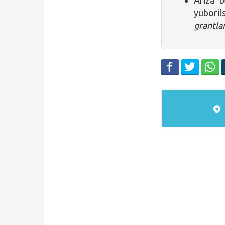
Ariza b
yubori
grantla