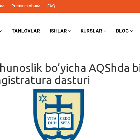
ma
Premium obuna
FAQ
TANLOVLAR
ISHLAR
KURSLAR
BLOG
unoslik bo’yicha AQShda b
agistratura dasturi