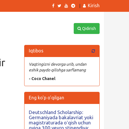
Kirish
|
Qidirish
Iqtibos
ir
Vaqtingizni devorga urib, undan
eshik paydo qilishga sarflamang
- Coco Chanel
Eng ko'p o'qilgan
Deutschland Scholarship:
Germaniyada bakalavriat yoki
magistraturada oʻqish uchun
oyiga 300 yevro stipendiya;