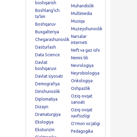
boshqarish
Muhandislik
Boshlang'ich
Multimedia
ta'lim
Musiqa
Boshqaruv
Muzeyshunoslik
Buxgalteriya
Narsalar
Chegarashunoslik
interneti
Dasturlash
Neft va gaz ishi
Data Science
Nemis tili
Davlat
Nevrologiya
boshqaruvi
Neyrobiologiya
Davlat siyosati
Onkologiya
Demografiya
Oshpazlik
Dinshunoslik
Oziq-ovqat
Diplomatiya
sanoati
Dizayn
Oziq-ovqat
Dramaturgiya
xavfsizligi
Ekologiya
Oʻrmon xoʻjaligi
Ekoturizm
Pedagogika