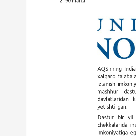
2190 marta
Qidirish
Kirish
AQShning India
xalqaro talabal
izlanish imkoni
mashhur dastu
davlatlaridan 
yetishtirgan.
Dastur bir yil
chekkalarida in
imkoniyatiga eg