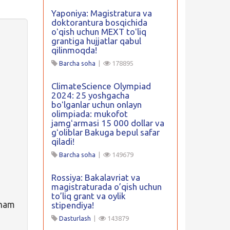
Yaponiya: Magistratura va
doktorantura bosqichida
oʻqish uchun MEXT toʻliq
grantiga hujjatlar qabul
qilinmoqda!
Barcha soha
|
178895
ClimateScience Olympiad
2024: 25 yoshgacha
boʻlganlar uchun onlayn
olimpiada: mukofot
jamgʻarmasi 15 000 dollar va
gʻoliblar Bakuga bepul safar
qiladi!
Barcha soha
|
149679
Rossiya: Bakalavriat va
magistraturada o’qish uchun
to’liq grant va oylik
 ham
stipendiya!
Dasturlash
|
143879