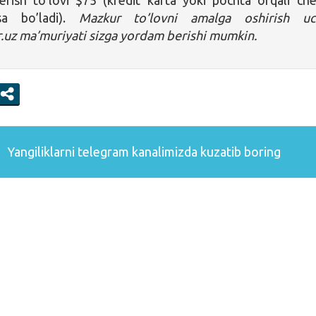
erish to’lovi $75 (kredit karta yoki pochta orqali ch
lsa bo’ladi).
Mazkur to’lovni amalga oshirish uc
r.uz ma’muriyati sizga yordam berishi mumkin.
Yangiliklarni
telegram
kanalimizda kuzatib boring