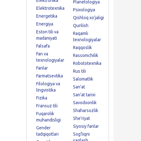
Elektronika
Planetologiya
Elektrotexnika
Psixologiya
Energetika
Qishloq xo'jaligi
Energiya
Qurilish
Eston tili va
Raqamli
madaniyati
texnologiyalar
Falsafa
Raqqoslik
Fan va
Rassomchilik
texnologiyalar
Robototexnika
Fanlar
Rus tili
Farmatsevtika
Salomatlik
Filologiya va
San'at
lingvistika
San'at tarixi
Fizika
Savodxonlik
Fransuz tili
Shaharsozlik
Fuqarolik
She'riyat
muhandisligi
Siyosiy fanlar
Gender
tadqiqotlari
Sog'liqni
saqlash