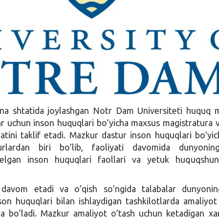
na shtatida joylashgan Notr Dam Universiteti huquq 
ar uchun inson huquqlari bo’yicha maxsus magistratura v
yatini taklif etadi. Mazkur dastur inson huquqlari bo’yi
rlardan biri bo’lib, faoliyati davomida dunyoning
kelgan inson huquqlari faollari va yetuk huquqshun
 davom etadi va o’qish so’ngida talabalar dunyonin
son huquqlari bilan ishlaydigan tashkilotlarda amaliyot
a bo’ladi. Mazkur amaliyot o’tash uchun ketadigan xar