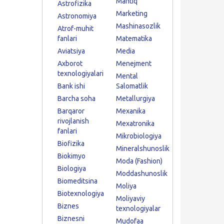
Mantiq
Astrofizika
Marketing
Astronomiya
Mashinasozlik
Atrof-muhit
fanlari
Matematika
Aviatsiya
Media
Axborot
Menejment
texnologiyalari
Mental
Bank ishi
Salomatlik
Barcha soha
Metallurgiya
Barqaror
Mexanika
rivojlanish
Mexatronika
fanlari
Mikrobiologiya
Biofizika
Mineralshunoslik
Biokimyo
Moda (Fashion)
Biologiya
Moddashunoslik
Biomeditsina
Moliya
Biotexnologiya
Moliyaviy
Biznes
texnologiyalar
Biznesni
Mudofaa