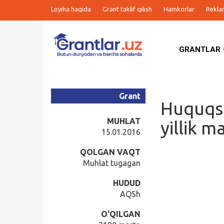
Loyiha haqida
Grant taklif qilish
Hamkorlar
Rekla
GRANTLAR
Grantlar
Tanlovlar
Grant
Huquqsh
Ishlar
MUHLAT
yillik m
15.01.2016
Kurslar
QOLGAN VAQT
Muhlat tugagan
Blog
HUDUD
AQSh
Yana
O'QILGAN