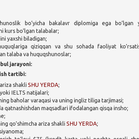
hunoslik bo’yicha bakalavr diplomiga ega bo’lgan 
hi kurs bo’lgan talabalar;
ilini yaxshi biladigan;
uquqlariga qiziqqan va shu sohada faoliyat ko’rsati
gan talaba va huquqshunoslar;
bul jarayoni:
ish tartibi:
ariza shakli
SHU YERDA
;
oki IELTS natijalari;
ng baholar varaqasi va uning ingliz tiliga tarjimasi;
a qatnashishdan maqsadlari ifodalangan qisqa insho;
e;
ing qo’shimcha ariza shakli
SHU YERDA
;
vsiyanoma;