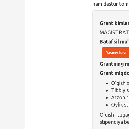
ham dastur tom
Grant kimla
MAGISTRAT
Batafsil ma'
Rasmiy havol
Grantning ma
Grant miqdo
O’qish x
Tibbiy s
Arzon t
Oylik st
O’qish tuga
stipendiya be