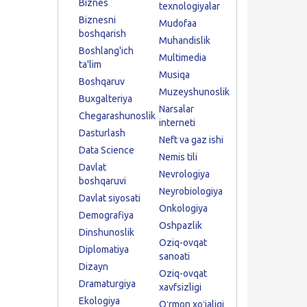
Biznes
texnologiyalar
Biznesni
Mudofaa
boshqarish
Muhandislik
Boshlang'ich
Multimedia
ta'lim
Musiqa
Boshqaruv
Muzeyshunoslik
Buxgalteriya
Narsalar
Chegarashunoslik
interneti
Dasturlash
Neft va gaz ishi
Data Science
Nemis tili
Davlat
Nevrologiya
boshqaruvi
Neyrobiologiya
Davlat siyosati
Onkologiya
Demografiya
Oshpazlik
Dinshunoslik
Oziq-ovqat
Diplomatiya
sanoati
Dizayn
Oziq-ovqat
Dramaturgiya
xavfsizligi
Ekologiya
Oʻrmon xoʻjaligi