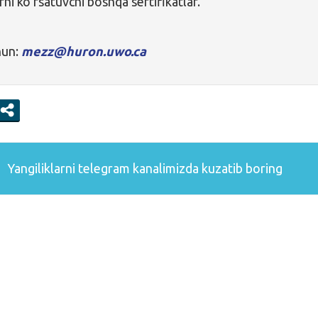
ni ko’rsatuvchi boshqa sertifikatlar.
hun:
mezz@huron.uwo.ca
Yangiliklarni
telegram
kanalimizda kuzatib boring