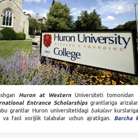
lashgan
Huron at Western
Universiteti tomonidan 
rnational Entrance Scholarships
grantlariga arizala
hbu grantlar Huron universitetidagi
bakalavr
kurslarig
hi va faol xorijlik talabalar uchun ajratilgan.
Barcha k