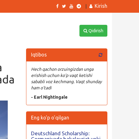
Kirish
|
Qidirish
Iqtibos
a
Hech qachon orzuingizdan unga
ada
erishish uchun ko’p vaqt ketishi
sababli voz kechmang. Vaqt shunday
ham o’tadi
- Earl Nightingale
Eng ko'p o'qilgan
Deutschland Scholarship:
Germaniyada bakalavriat yoki