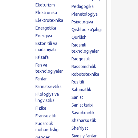
Ekoturizm
Pedagogika
Elektronika
Planetologiya
Elektrotexnika
Psixologiya
Energetika
Qishloq xo'jaligi
Energiya
Qurilish
Eston tili va
Raqamli
madaniyati
texnologiyalar
Falsafa
Raqqoslik
Fan va
Rassomchilik
texnologiyalar
Robototexnika
Fanlar
Rus tili
Farmatsevtika
Salomatlik
Filologiya va
San'at
lingvistika
San'at tarixi
Fizika
Savodxonlik
Fransuz tili
Shaharsozlik
Fuqarolik
She'riyat
muhandisligi
Siyosiy fanlar
Gender