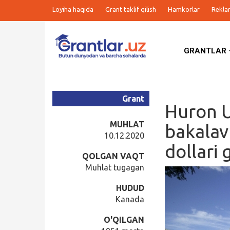
Loyiha haqida
Grant taklif qilish
Hamkorlar
Rekla
GRANTLAR
Grantlar
Tanlovlar
Grant
Huron U
Ishlar
MUHLAT
bakalav
10.12.2020
dollari 
Kurslar
QOLGAN VAQT
Muhlat tugagan
Blog
HUDUD
Kanada
Yana
O'QILGAN