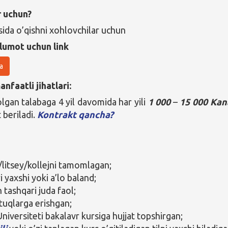
r uchun?
sida o’qishni xohlovchilar uchun
lumot uchun link
a
nfaatli jihatlari:
olgan talabaga 4 yil davomida har yili
1 000
–
15 000 Ka
 beriladi.
Kontrakt qancha?
litsey/kollejni tamomlagan;
 yaxshi yoki a’lo baland;
 tashqari juda faol;
tuqlarga erishgan;
niversiteti bakalavr kursiga hujjat topshirgan;