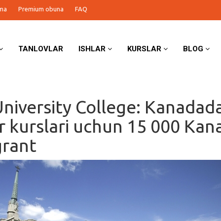
ma
Premium obuna
FAQ
TANLOVLAR
ISHLAR
KURSLAR
BLOG
niversity College: Kanadad
r kurslari uchun 15 000 Kan
grant