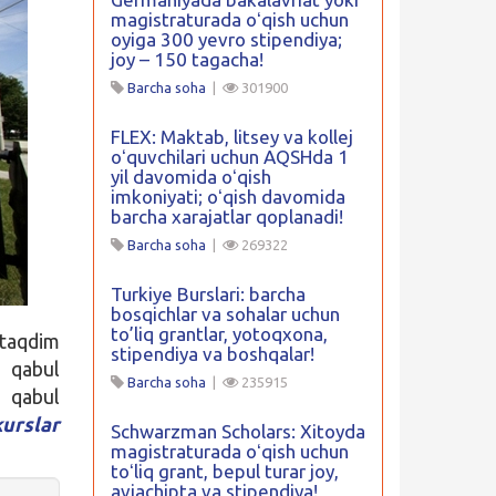
magistraturada oʻqish uchun
oyiga 300 yevro stipendiya;
joy – 150 tagacha!
Barcha soha
|
301900
FLEX: Maktab, litsey va kollej
oʻquvchilari uchun AQSHda 1
yil davomida oʻqish
imkoniyati; oʻqish davomida
barcha xarajatlar qoplanadi!
Barcha soha
|
269322
Turkiye Burslari: barcha
bosqichlar va sohalar uchun
to’liq grantlar, yotoqxona,
taqdim
stipendiya va boshqalar!
r qabul
Barcha soha
|
235915
a qabul
urslar
Schwarzman Scholars: Xitoyda
magistraturada oʻqish uchun
toʻliq grant, bepul turar joy,
aviachipta va stipendiya!