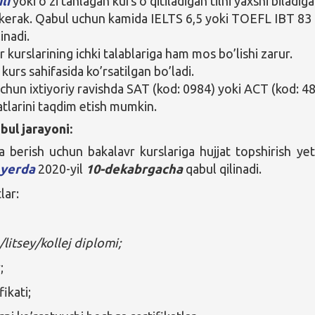
ili
yoki o’zi tanlagan kurs o’qitiladigan tilni yaxshi biladig
i kerak. Qabul uchun kamida IELTS 6,5 yoki TOEFL IBT 83
linadi.
 kurslarining ichki talablariga ham mos bo’lishi zarur.
 kurs sahifasida ko’rsatilgan bo’ladi.
chun ixtiyoriy ravishda SAT (kod: 0984) yoki ACT (kod: 4
atlarini taqdim etish mumkin.
bul jarayoni:
a berish uchun bakalavr kurslariga hujjat topshirish yeta
 yerda
2020-yil
10-dekabrgacha
qabul qilinadi.
lar:
litsey/kollej diplomi;
;
fikati;