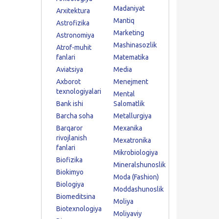
Madaniyat
Arxitektura
Mantiq
Astrofizika
Marketing
Astronomiya
Mashinasozlik
Atrof-muhit
fanlari
Matematika
Aviatsiya
Media
Axborot
Menejment
texnologiyalari
Mental
Bank ishi
Salomatlik
Barcha soha
Metallurgiya
Barqaror
Mexanika
rivojlanish
Mexatronika
fanlari
Mikrobiologiya
Biofizika
Mineralshunoslik
Biokimyo
Moda (Fashion)
Biologiya
Moddashunoslik
Biomeditsina
Moliya
Biotexnologiya
Moliyaviy