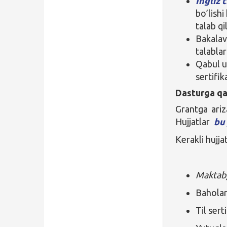
Ingliz t
bo’lish
talab qi
Bakalavr
talablar
Qabul u
sertifik
Dasturga qa
Grantga ariz
Hujjatlar
bu
Kerakli hujjat
Maktab/
Baholar
Til serti