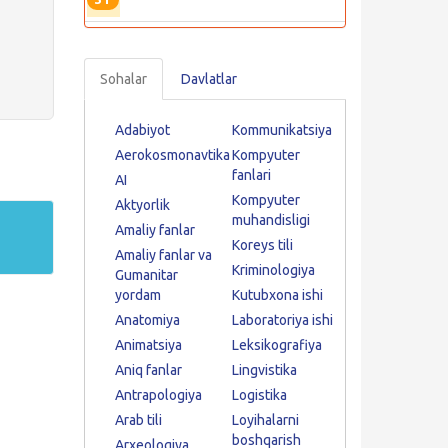
Sohalar
Davlatlar
Adabiyot
Kommunikatsiya
Aerokosmonavtika
Kompyuter
fanlari
AI
Kompyuter
Aktyorlik
muhandisligi
Amaliy fanlar
Koreys tili
Amaliy fanlar va
Kriminologiya
Gumanitar
yordam
Kutubxona ishi
Anatomiya
Laboratoriya ishi
Animatsiya
Leksikografiya
Aniq fanlar
Lingvistika
Antrapologiya
Logistika
Arab tili
Loyihalarni
boshqarish
Arxeologiya