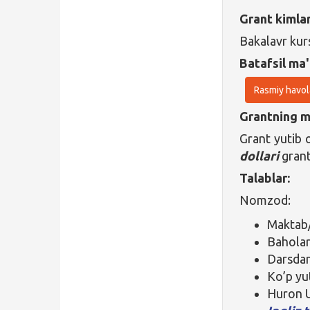
Grant kimla
Bakalavr kur
Batafsil ma'
Rasmiy havol
Grantning ma
Grant yutib 
dollari
grant
Talablar:
Nomzod:
Maktab/
Baholari
Darsdan
Ko’p yu
Huron U