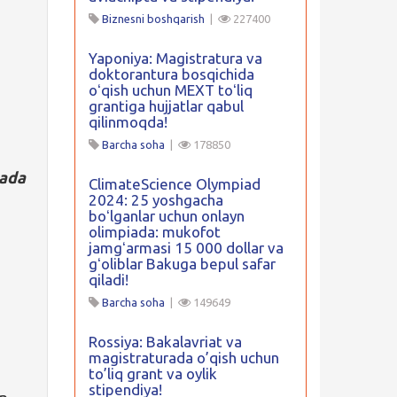
Biznesni boshqarish
|
227400
Yaponiya: Magistratura va
doktorantura bosqichida
oʻqish uchun MEXT toʻliq
grantiga hujjatlar qabul
qilinmoqda!
Barcha soha
|
178850
nada
ClimateScience Olympiad
2024: 25 yoshgacha
boʻlganlar uchun onlayn
olimpiada: mukofot
jamgʻarmasi 15 000 dollar va
gʻoliblar Bakuga bepul safar
qiladi!
Barcha soha
|
149649
Rossiya: Bakalavriat va
magistraturada o’qish uchun
to’liq grant va oylik
stipendiya!