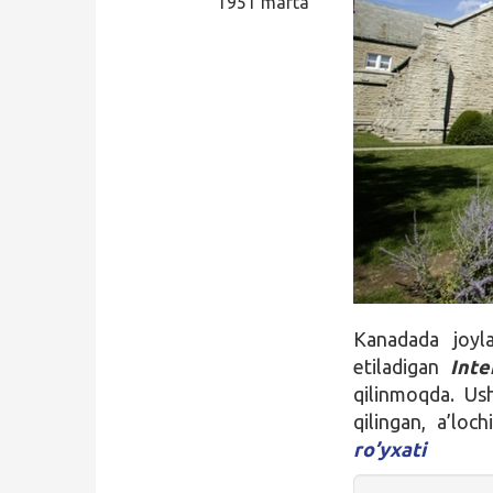
1951 marta
Qidirish
Kirish
Kanadada joy
etiladigan
Inte
qilinmoqda. Us
qilingan, a’loc
ro’yxati