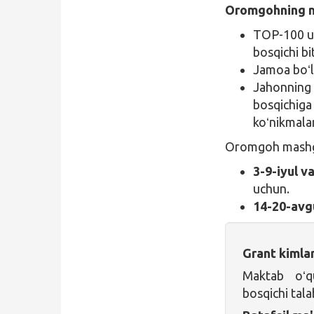
Oromgohning m
TOP-100 un
bosqichi bi
Jamoa boʻli
Jahonning 
bosqichiga 
koʻnikmalar
Oromgoh mashgʻu
3-9-iyul v
uchun.
14-20-avg
Grant kimla
Maktab oʻquv
bosqichi tala