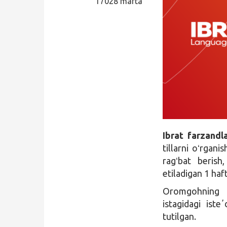
17028 marta
Qidirish
Kirish
Ibrat farzandl
tillarni oʻrgani
ragʻbat berish
etiladigan 1 haf
Oromgohning b
istagidagi iste
tutilgan.