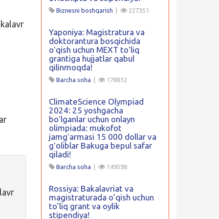
Biznesni boshqarish
|
227351
akalavr
Yaponiya: Magistratura va
doktorantura bosqichida
oʻqish uchun MEXT toʻliq
grantiga hujjatlar qabul
qilinmoqda!
Barcha soha
|
178812
ClimateScience Olympiad
2024: 25 yoshgacha
ar
boʻlganlar uchun onlayn
olimpiada: mukofot
jamgʻarmasi 15 000 dollar va
n
gʻoliblar Bakuga bepul safar
qiladi!
Barcha soha
|
149598
Rossiya: Bakalavriat va
lavr
magistraturada o’qish uchun
to’liq grant va oylik
stipendiya!