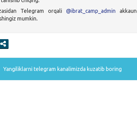
uzasidan Telegram orqali
@ibrat_camp_admin
akkaunt
ishingiz mumkin.
Yangiliklarni
telegram
kanalimizda kuzatib boring