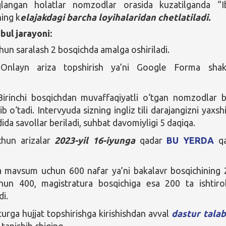
langan holatlar nomzodlar orasida kuzatilganda “I
ning k
elajakdagi barcha loyihalaridan chetlatiladi.
bul jarayoni:
n saralash 2 bosqichda amalga oshiriladi.
nlayn ariza topshirish ya’ni Google Forma shakl
irinchi bosqichdan muvaffaqiyatli o‘tgan nomzodlar b
ib o‘tadi. Intervyuda sizning ingliz tili darajangizni yaxsh
ida savollar beriladi, suhbat davomiyligi 5 daqiqa.
chun arizalar
2023-yil 16-iyunga
qadar
BU YERDA
q
 mavsum uchun 600 nafar ya’ni bakalavr bosqichining 
un 400, magistratura bosqichiga esa 200 ta ishtiro
di.
turga hujjat topshirishga kirishishdan avval
dastur talab
tanishib chiqing.