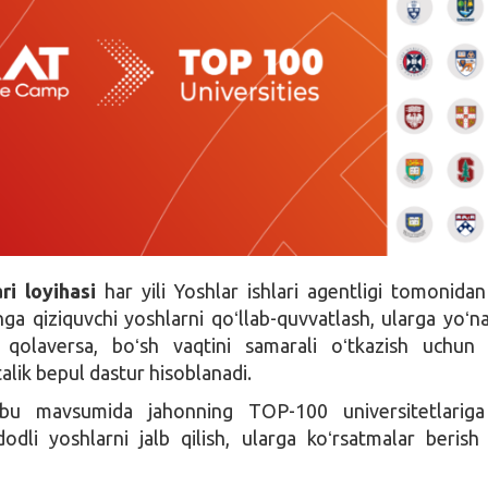
ari loyihasi
har yili Yoshlar ishlari agentligi tomonidan 
shga qiziquvchi yoshlarni qoʻllab-quvvatlash, ularga yoʻna
, qolaversa, boʻsh vaqtini samarali oʻtkazish uchun 
talik bepul dastur hisoblanadi.
u mavsumida jahonning TOP-100 universitetlariga 
ʼdodli yoshlarni jalb qilish, ularga koʻrsatmalar berish