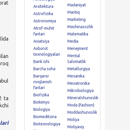
brat
Madaniyat
Arxitektura
Mantiq
Astrofizika
Marketing
Astronomiya
Mashinasozlik
Atrof-muhit
fanlari
Matematika
ida
Aviatsiya
Media
Axborot
Menejment
texnologiyalari
ilan
Mental
Bank ishi
Salomatlik
iroq
Barcha soha
Metallurgiya
Barqaror
Mexanika
abul
rivojlanish
Mexatronika
fanlari
Mikrobiologiya
Biofizika
2 ta
Mineralshunoslik
Biokimyo
kchi
Moda (Fashion)
Biologiya
Moddashunoslik
Biomeditsina
Moliya
lari
Biotexnologiya
Moliyaviy