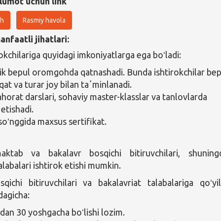
lumot uchun link
sh
Rasmiy havola
nfaatli jihatlari:
okchilariga quyidagi imkoniyatlarga ega boʻladi:
lik bepul oromgohda qatnashadi. Bunda ishtirokchilar be
at va turar joy bilan taʼminlanadi.
ahorat darslari, sohaviy master-klasslar va tanlovlarda
 etishadi.
soʻnggida maxsus sertifikat.
ktab va bakalavr bosqichi bitiruvchilari, shuning
alabalari ishtirok etishi mumkin.
qichi bitiruvchilari va bakalavriat talabalariga qoʻyi
dagicha:
dan 30 yoshgacha boʻlishi lozim.