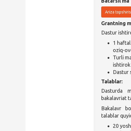
Batafsil ma'
Ariza topshiri
Grantning ma
Dastur ishtir
1 hafta
oziq-ovq
Turli m
ishtirok
Dastur 
Talablar:
Dasturda ma
bakalavriat t
Bakalavr bos
talablar quyi
20 yosh