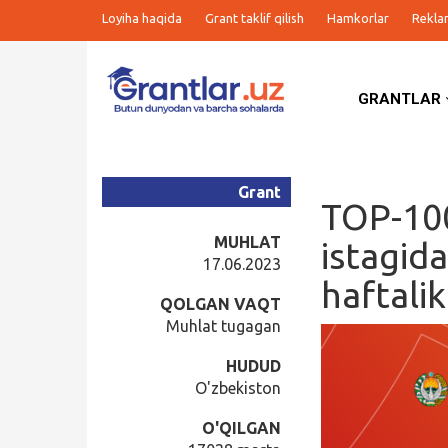
Loyiha haqida
Grant taklif qilish
Hamkorlar
Rekla
GRANTLAR
Grantlar
Tanlovlar
Grant
TOP-100
Ishlar
MUHLAT
istagida
17.06.2023
haftali
Kurslar
QOLGAN VAQT
Muhlat tugagan
Blog
HUDUD
O'zbekiston
Yana
O'QILGAN