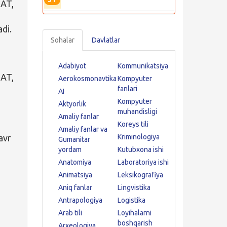
MAT,
adi.
Sohalar
Davlatlar
Adabiyot
Kommunikatsiya
MAT,
Aerokosmonavtika
Kompyuter
fanlari
AI
Kompyuter
Aktyorlik
muhandisligi
Amaliy fanlar
Koreys tili
Amaliy fanlar va
avr
Kriminologiya
Gumanitar
yordam
Kutubxona ishi
Anatomiya
Laboratoriya ishi
Animatsiya
Leksikografiya
Aniq fanlar
Lingvistika
Antrapologiya
Logistika
Arab tili
Loyihalarni
boshqarish
Arxeologiya