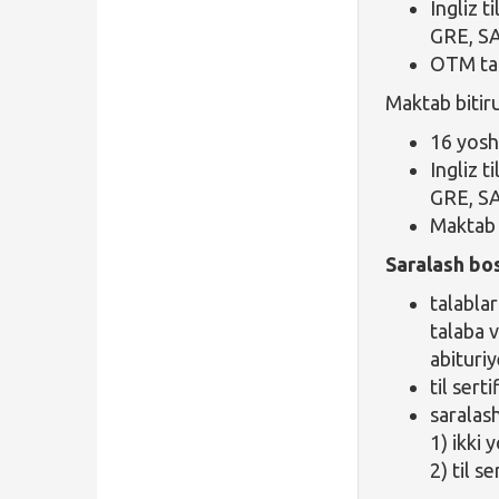
Ingliz 
GRE, SA
OTM tala
Maktab bitiru
16 yosh
Ingliz 
GRE, SA
Maktab o
Saralash bo
talabla
talaba 
abituri
til ser
saralas
1) ikki
2) til s