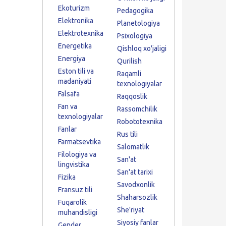
Ekoturizm
Pedagogika
Elektronika
Planetologiya
Elektrotexnika
Psixologiya
Energetika
Qishloq xo'jaligi
Energiya
Qurilish
Eston tili va
Raqamli
madaniyati
texnologiyalar
Falsafa
Raqqoslik
Fan va
Rassomchilik
texnologiyalar
Robototexnika
Fanlar
Rus tili
Farmatsevtika
Salomatlik
Filologiya va
San'at
lingvistika
San'at tarixi
Fizika
Savodxonlik
Fransuz tili
Shaharsozlik
Fuqarolik
She'riyat
muhandisligi
Siyosiy fanlar
Gender