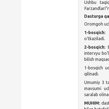
Ushbu taqiq
Farzandlari”
Dasturga qa
Oromgoh uchu
1-bosqich:
O
o‘tkaziladi.
2-bosqich:
B
intervyu bo‘l
bilish maqsad
1-bosqich u
qilinadi.
Umumiy 3 ta
mavsumi uch
saralab olina
MUHIM:
das
bilan batafsil