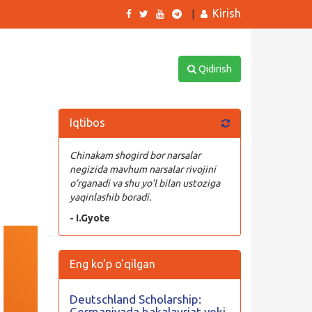
Kirish
|
Qidirish
Iqtibos
Chinakam shogird bor narsalar
1
negizida mavhum narsalar rivojini
o’rganadi va shu yo’l bilan ustoziga
yaqinlashib boradi.
- I.Gyote
Eng ko'p o'qilgan
Deutschland Scholarship:
Germaniyada bakalavriat yoki