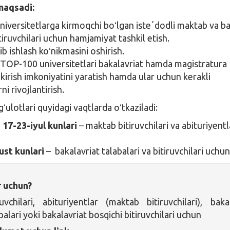
aqsadi:
iversitetlarga kirmoqchi boʻlgan isteʼdodli maktab va b
tiruvchilari uchun hamjamiyat tashkil etish.
b ishlash koʻnikmasini oshirish.
TOP-100 universitetlari bakalavriat hamda magistratura
kirish imkoniyatini yaratish hamda ular uchun kerakli
ni rivojlantirish.
lotlari quyidagi vaqtlarda oʻtkaziladi:
a 17-23-iyul kunlari
– maktab bitiruvchilari va abituriyentl
ust kunlari
– bakalavriat talabalari va bitiruvchilari uchu
r uchun?
chilari, abituriyentlar (maktab bitiruvchilari), baka
balari yoki bakalavriat bosqichi bitiruvchilari uchun