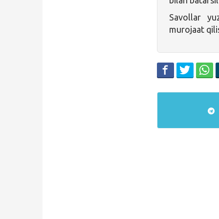
Savollar y
murojaat qil