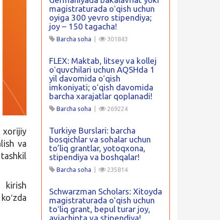
magistraturada oʻqish uchun
oyiga 300 yevro stipendiya;
joy – 150 tagacha!
Barcha soha
|
301843
FLEX: Maktab, litsey va kollej
oʻquvchilari uchun AQSHda 1
yil davomida oʻqish
imkoniyati; oʻqish davomida
barcha xarajatlar qoplanadi!
Barcha soha
|
269224
Turkiye Burslari: barcha
xorijiy
bosqichlar va sohalar uchun
lish va
to’liq grantlar, yotoqxona,
tashkil
stipendiya va boshqalar!
Barcha soha
|
235814
kirish
Schwarzman Scholars: Xitoyda
 koʻzda
magistraturada oʻqish uchun
toʻliq grant, bepul turar joy,
aviachipta va stipendiya!