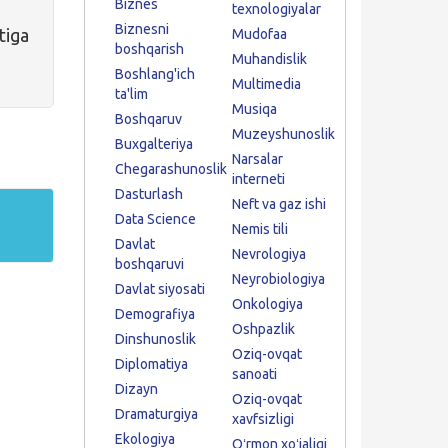
Biznes
texnologiyalar
Biznesni
iga
Mudofaa
boshqarish
Muhandislik
Boshlang'ich
Multimedia
ta'lim
Musiqa
Boshqaruv
Muzeyshunoslik
Buxgalteriya
Narsalar
Chegarashunoslik
interneti
Dasturlash
Neft va gaz ishi
Data Science
Nemis tili
Davlat
Nevrologiya
boshqaruvi
Neyrobiologiya
Davlat siyosati
Onkologiya
Demografiya
Oshpazlik
Dinshunoslik
Oziq-ovqat
Diplomatiya
sanoati
Dizayn
Oziq-ovqat
Dramaturgiya
xavfsizligi
Ekologiya
Oʻrmon xoʻjaligi