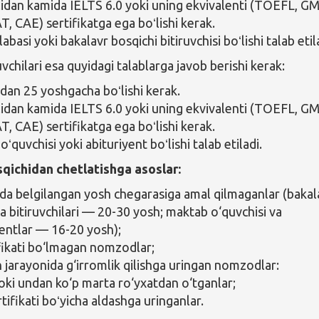
tilidan kamida IELTS 6.0 yoki uning ekvivalenti (TOEFL, G
T, CAE) sertifikatga ega boʻlishi kerak.
basi yoki bakalavr bosqichi bitiruvchisi boʻlishi talab etil
vchilari esa quyidagi talablarga javob berishi kerak:
dan 25 yoshgacha boʻlishi kerak.
tilidan kamida IELTS 6.0 yoki uning ekvivalenti (TOEFL, G
T, CAE) sertifikatga ega boʻlishi kerak.
ʻquvchisi yoki abituriyent boʻlishi talab etiladi.
sqichidan chetlatishga asoslar:
rda belgilangan yosh chegarasiga amal qilmaganlar (bakal
va bitiruvchilari — 20-30 yosh; maktab o‘quvchisi va
yentlar — 16-20 yosh);
tifikati bo‘lmagan nomzodlar;
h jarayonida g‘irromlik qilishga uringan nomzodlar:
 yoki undan ko‘p marta ro‘yxatdan o‘tganlar;
ertifikati boʻyicha aldashga uringanlar.