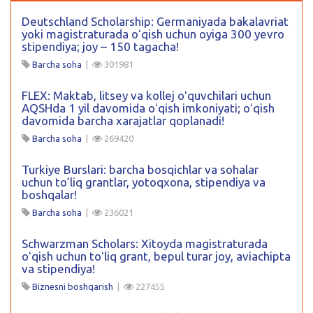
Deutschland Scholarship: Germaniyada bakalavriat
yoki magistraturada oʻqish uchun oyiga 300 yevro
stipendiya; joy – 150 tagacha!
Barcha soha
|
301981
FLEX: Maktab, litsey va kollej oʻquvchilari uchun
AQSHda 1 yil davomida oʻqish imkoniyati; oʻqish
davomida barcha xarajatlar qoplanadi!
Barcha soha
|
269420
Turkiye Burslari: barcha bosqichlar va sohalar
uchun to’liq grantlar, yotoqxona, stipendiya va
boshqalar!
Barcha soha
|
236021
Schwarzman Scholars: Xitoyda magistraturada
oʻqish uchun toʻliq grant, bepul turar joy, aviachipta
va stipendiya!
Biznesni boshqarish
|
227455