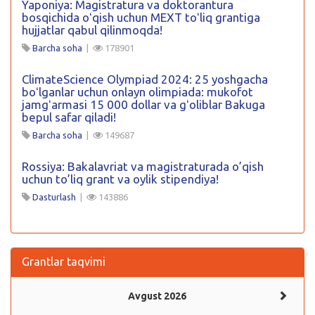
Yaponiya: Magistratura va doktorantura
bosqichida oʻqish uchun MEXT toʻliq grantiga
hujjatlar qabul qilinmoqda!
Barcha soha
|
178901
ClimateScience Olympiad 2024: 25 yoshgacha
boʻlganlar uchun onlayn olimpiada: mukofot
jamgʻarmasi 15 000 dollar va gʻoliblar Bakuga
bepul safar qiladi!
Barcha soha
|
149687
Rossiya: Bakalavriat va magistraturada o’qish
uchun to’liq grant va oylik stipendiya!
Dasturlash
|
143886
Grantlar taqvimi
Avgust 2026