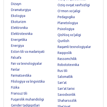
Dizayn
Oziq-ovqat xavfsizligi
Dramaturgiya
Oʻrmon xoʻjaligi
Ekologiya
Pedagogika
Ekoturizm
Planetologiya
Elektronika
Psixologiya
Elektrotexnika
Qishloq xo'jaligi
Energetika
Qurilish
Energiya
Raqamli texnologiyalar
Eston tili va madaniyati
Raqqoslik
Falsafa
Rassomchilik
Fan va texnologiyalar
Robototexnika
Fanlar
Rus tili
Farmatsevtika
Salomatlik
Filologiya va lingvistika
San'at
Fizika
San'at tarixi
Fransuz tili
Savodxonlik
Fuqarolik muhandisligi
Shaharsozlik
Gender tadqiqotlari
She'riyat