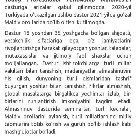
dasturiga arizalar qabul qilinmoqda. 2020-yil
Turkiyada o’tkazilgan ushbu dastur 2021-yilda go’zal
Maldiv orollarida bo’lib o’tishi kutilmoqda.
Dastur 16 yoshdan 35 yoshgacha bo’lgan shijoatli,
yetakchilik sifatlariga ega, o’z jamiyatlarini
rivojlantirishga harakat qilayotgan yoshlar, talabalar,
mutaxassislar va ijtimoiy faol shaxslar uchun
mo’ljallangan. Dastur ishtirokchilarga turli millat
vakillari bilan tanishish, madaniyatlar almashinuvini
his qilish, dunyoning turli qismlaridan tashrif
buyurgan yoshlar bilan tanishish, fikrlar almashish,
global masalalarga birgalikda yechimlar izlab, bir-
birlarini ruhlantirish imkoniyatini taqdim etadi.
Almashinuv dasturida seminarlar, turli kechalar,
Maldiv orollarini aylanish, turli millatlarning milliy
taomlarini totib ko’rish va guruh bo’lib ishlash kabi
mashg’ulotlar bo’ladi.