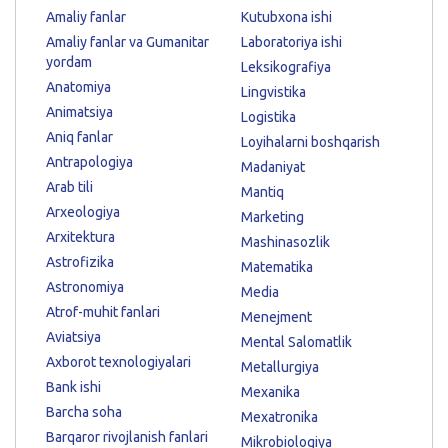
Amaliy fanlar
Kutubxona ishi
Amaliy fanlar va Gumanitar
Laboratoriya ishi
yordam
Leksikografiya
Anatomiya
Lingvistika
Animatsiya
Logistika
Aniq fanlar
Loyihalarni boshqarish
Antrapologiya
Madaniyat
Arab tili
Mantiq
Arxeologiya
Marketing
Arxitektura
Mashinasozlik
Astrofizika
Matematika
Astronomiya
Media
Atrof-muhit fanlari
Menejment
Aviatsiya
Mental Salomatlik
Axborot texnologiyalari
Metallurgiya
Bank ishi
Mexanika
Barcha soha
Mexatronika
Barqaror rivojlanish fanlari
Mikrobiologiya