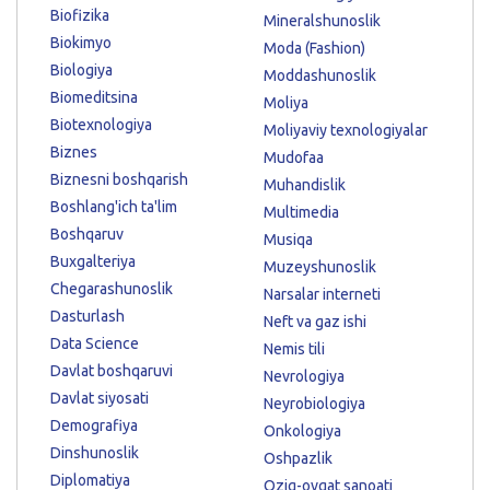
Biofizika
Mineralshunoslik
Biokimyo
Moda (Fashion)
Biologiya
Moddashunoslik
Biomeditsina
Moliya
Biotexnologiya
Moliyaviy texnologiyalar
Biznes
Mudofaa
Biznesni boshqarish
Muhandislik
Boshlang'ich ta'lim
Multimedia
Boshqaruv
Musiqa
Buxgalteriya
Muzeyshunoslik
Chegarashunoslik
Narsalar interneti
Dasturlash
Neft va gaz ishi
Data Science
Nemis tili
Davlat boshqaruvi
Nevrologiya
Davlat siyosati
Neyrobiologiya
Demografiya
Onkologiya
Dinshunoslik
Oshpazlik
Diplomatiya
Oziq-ovqat sanoati