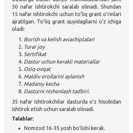
50 nafar ishtirokchi saralab olinadi. Shundan
15 nafar ishtirokchi uchun to’liq grant o’rinlari
ajratilgan. To’liq grant quyidagilarni o’z ichiga
oladi:
Borish va kelish aviachiptalari
Turar joy
Sertifikat
Dastur uchun kerakli materiallar
Oziq-ovqat
Maldiv orollarini aylanish
Madaniy kecha
Dasturni nishonlash tadbiri.
35 nafar ishtirokchilar dasturda o’z hisobidan
ishtirok etish uchun saralab olinadi.
Talablar:
Nomzod 16-35 yosh bo’lishi kerak.