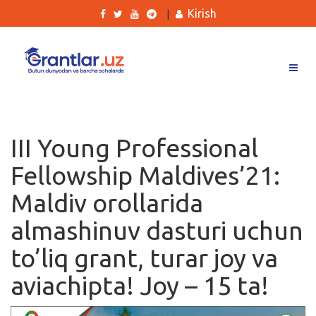
Kirish
|
Grantlar
Tanlovlar
III Young Professional
Ishlar
Fellowship Maldives’21:
Kurslar
Maldiv orollarida
Blog
almashinuv dasturi uchun
Yana
to’liq grant, turar joy va
aviachipta! Joy – 15 ta!
Qidirish