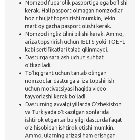
Nomzod fuqarolik pasportiga ega bo’lishi
kerak. Hali pasport olmagan nomzodlar
hozir hujjat topshirishi mumkin, lekin
mart oyigacha pasport olishi kerak.
Nomzod ingliz tilini bilishi kerak. Ammo,
ariza topshirish uchun IELTS yoki TOEFL
kabi sertifikatlari talab qilinmaydi.
Dasturga saralash uchun suhbat
o’tkaziladi.
To’liq grant uchun tanlab olingan
nomzodlar dasturga ariza topshirish
uchun motivatsiyasi haqida video
tayyorlashi kerak bo’ladi.
Dasturning avvalgi yillarda O’zbekiston
va Turkiyada o’tkazilgan sonlarida
ishtirok etganlar bu yilgi dasturda faqat
o’z hisobidan ishtirok etishi mumkin.
Ammo, ularning arizasi ham erishgan