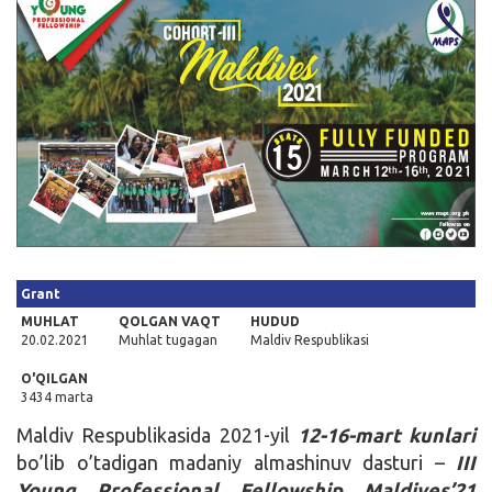
Kirish
Grant
MUHLAT
QOLGAN VAQT
HUDUD
20.02.2021
Muhlat tugagan
Maldiv Respublikasi
O'QILGAN
3434 marta
Maldiv Respublikasida 2021-yil
12-16-mart kunlari
bo’lib o’tadigan madaniy almashinuv dasturi –
III
Young Professional Fellowship Maldives’21