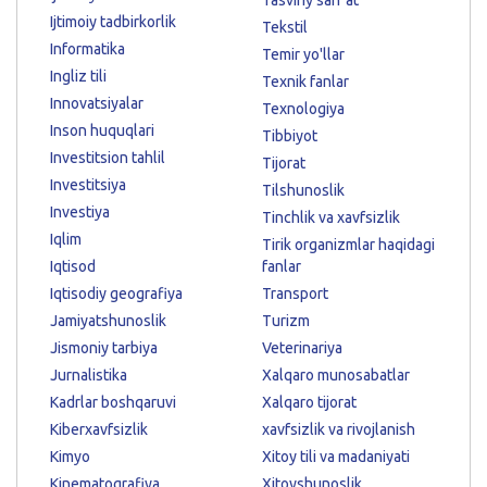
Ijtimoiy tadbirkorlik
Tekstil
Informatika
Temir yo'llar
Ingliz tili
Texnik fanlar
Innovatsiyalar
Texnologiya
Inson huquqlari
Tibbiyot
Investitsion tahlil
Tijorat
Investitsiya
Tilshunoslik
Investiya
Tinchlik va xavfsizlik
Iqlim
Tirik organizmlar haqidagi
Iqtisod
fanlar
Iqtisodiy geografiya
Transport
Jamiyatshunoslik
Turizm
Jismoniy tarbiya
Veterinariya
Jurnalistika
Xalqaro munosabatlar
Kadrlar boshqaruvi
Xalqaro tijorat
Kiberxavfsizlik
xavfsizlik va rivojlanish
Kimyo
Xitoy tili va madaniyati
Kinematografiya
Xitoyshunoslik