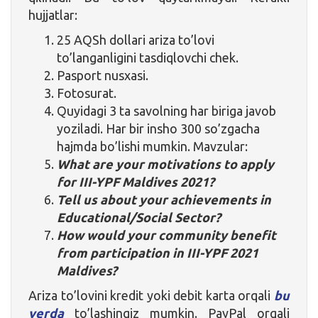
hujjatlar:
25 AQSh dollari ariza to’lovi
to’langanligini tasdiqlovchi chek.
Pasport nusxasi.
Fotosurat.
Quyidagi 3 ta savolning har biriga javob
yoziladi. Har bir insho 300 so’zgacha
hajmda bo’lishi mumkin. Mavzular:
What are your motivations to apply
for III-YPF Maldives 2021?
Tell us about your achievements in
Educational/Social Sector?
How would your community benefit
from participation in III-YPF 2021
Maldives?
Ariza to’lovini kredit yoki debit karta orqali
bu
yerda
to’lashingiz mumkin. PayPal orqali