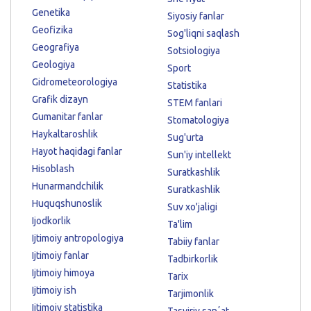
Genetika
Siyosiy fanlar
Geofizika
Sog'liqni saqlash
Geografiya
Sotsiologiya
Geologiya
Sport
Gidrometeorologiya
Statistika
Grafik dizayn
STEM fanlari
Gumanitar fanlar
Stomatologiya
Haykaltaroshlik
Sug'urta
Hayot haqidagi fanlar
Sun'iy intellekt
Hisoblash
Suratkashlik
Hunarmandchilik
Suratkashlik
Huquqshunoslik
Suv xo'jaligi
Ijodkorlik
Ta'lim
Ijtimoiy antropologiya
Tabiiy fanlar
Ijtimoiy fanlar
Tadbirkorlik
Ijtimoiy himoya
Tarix
Ijtimoiy ish
Tarjimonlik
Ijtimoiy statistika
Tasviriy sanʼat