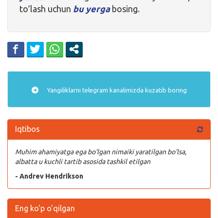
to’lash uchun
bu yerga
bosing.
Yangiliklarni
telegram
kanalimizda kuzatib boring
Iqtibos
Muhim ahamiyatga ega bo’lgan nimaiki yaratilgan bo’lsa,
albatta u kuchli tartib asosida tashkil etilgan
- Andrev Hendrikson
Eng ko'p o'qilgan