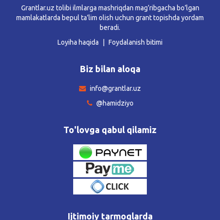
Grantlar.uz tolibi ilmlarga mashriqdan mag’ribgacha bo’lgan
mamlakatlarda bepul ta’lim olish uchun grant topishda yordam
beradi.
Loyiha haqida
Foydalanish bitimi
Biz bilan aloqa
info@grantlar.uz
@hamidziyo
To'lovga qabul qilamiz
Ijtimoiy tarmoqlarda