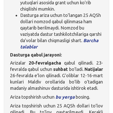
yutuqlari asosida grant uchun ko’rib
chiqilishi mumkin.
Dasturga ariza uchun to’langan 25 AQSh
dollari nomzod qabul qilinmasa ham
qaytarib berilmaydi. Nomzod bu
vaziyatda dastur tashkilotchilariga qarshi
da’volar bilan chiqmasligi shart.
Barcha
talablar
Dasturga qabul jarayoni:
Arizalar
20-fevralgacha
qabul qilinadi. 23-
fevralda qabul uchun
suhbat
bo’ladi.
Natijalar
26-fevralda e’lon qilinadi. G’oliblar 12-16-mart
kunlari Maldiv orollarida bo’lib o’tadigan
madaniy almashinuv dasturida ishtirok etadi.
Ariza topshirish uchun
bu yerga
bosing.
Ariza topshirish uchun 25 AQSh dollari to’lov
qilinadi. Bu to’lov qaytarilmaydi. Kerakli