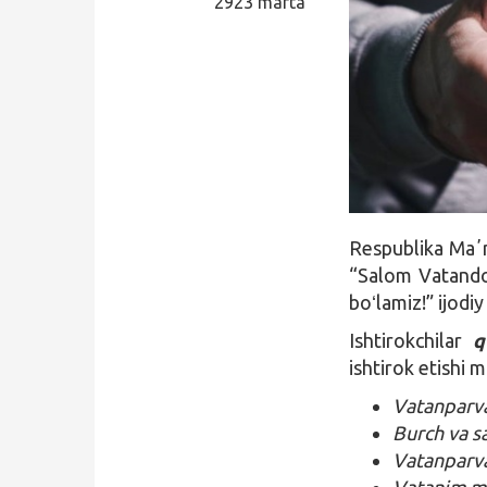
2923 marta
Qidirish
Kirish
Respublika Maʼn
“Salom Vatando
boʻlamiz!” ijodiy
Ishtirokchilar
qu
ishtirok etishi 
Vatanparvar
Burch va s
Vatanparva
Vatanim m