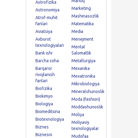
Mantiq
Astrofizika
Marketing
Astronomiya
Mashinasozlik
Atrof-muhit
fanlari
Matematika
Aviatsiya
Media
Axborot
Menejment
texnologiyalari
Mental
Bank ishi
Salomatlik
Barcha soha
Metallurgiya
Barqaror
Mexanika
rivojlanish
Mexatronika
fanlari
Mikrobiologiya
Biofizika
Mineralshunoslik
Biokimyo
Moda (Fashion)
Biologiya
Moddashunoslik
Biomeditsina
Moliya
Biotexnologiya
Moliyaviy
Biznes
texnologiyalar
Biznesni
Mudofaa