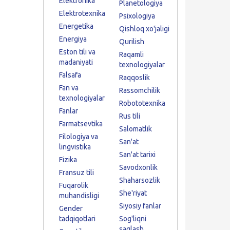
Elektronika
Planetologiya
Elektrotexnika
Psixologiya
Energetika
Qishloq xo'jaligi
Energiya
Qurilish
Eston tili va
Raqamli
madaniyati
texnologiyalar
Falsafa
Raqqoslik
Fan va
Rassomchilik
texnologiyalar
Robototexnika
Fanlar
Rus tili
Farmatsevtika
Salomatlik
Filologiya va
San'at
lingvistika
San'at tarixi
Fizika
Savodxonlik
Fransuz tili
Shaharsozlik
Fuqarolik
She'riyat
muhandisligi
Siyosiy fanlar
Gender
tadqiqotlari
Sog'liqni
saqlash