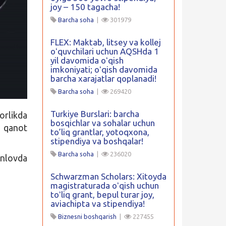
joy – 150 tagacha!
Barcha soha
|
301979
FLEX: Maktab, litsey va kollej
oʻquvchilari uchun AQSHda 1
yil davomida oʻqish
imkoniyati; oʻqish davomida
barcha xarajatlar qoplanadi!
Barcha soha
|
269420
Turkiye Burslari: barcha
orlikda
bosqichlar va sohalar uchun
a qanot
to’liq grantlar, yotoqxona,
stipendiya va boshqalar!
Barcha soha
|
236020
anlovda
Schwarzman Scholars: Xitoyda
magistraturada oʻqish uchun
toʻliq grant, bepul turar joy,
aviachipta va stipendiya!
Biznesni boshqarish
|
227455