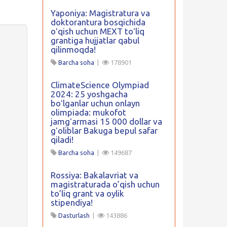
Yaponiya: Magistratura va
doktorantura bosqichida
oʻqish uchun MEXT toʻliq
grantiga hujjatlar qabul
qilinmoqda!
Barcha soha
|
178901
ClimateScience Olympiad
2024: 25 yoshgacha
boʻlganlar uchun onlayn
olimpiada: mukofot
jamgʻarmasi 15 000 dollar va
gʻoliblar Bakuga bepul safar
qiladi!
Barcha soha
|
149687
Rossiya: Bakalavriat va
magistraturada o’qish uchun
to’liq grant va oylik
stipendiya!
Dasturlash
|
143886