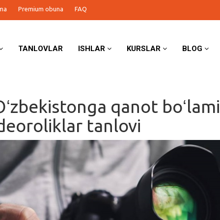
ma
Premium obuna
FAQ
TANLOVLAR
ISHLAR
KURSLAR
BLOG
Oʻzbekistonga qanot boʻlami
ideoroliklar tanlovi