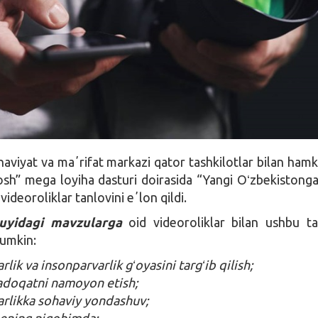
aviyat va maʼrifat markazi qator tashkilotlar bilan hamk
sh” mega loyiha dasturi doirasida “Yangi Oʻzbekistong
 videoroliklar tanlovini eʼlon qildi.
yidagi mavzularga
oid videoroliklar bilan ushbu t
mumkin:
lik va insonparvarlik gʻoyasini targʻib qilish;
adoqatni namoyon etish;
rlikka sohaviy yondashuv;
ening nigohimda;