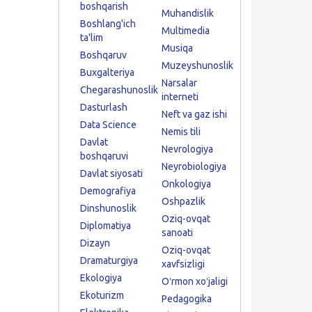
boshqarish
Muhandislik
Boshlang'ich
Multimedia
ta'lim
Musiqa
Boshqaruv
Muzeyshunoslik
Buxgalteriya
Narsalar
Chegarashunoslik
interneti
Dasturlash
Neft va gaz ishi
Data Science
Nemis tili
Davlat
Nevrologiya
boshqaruvi
Neyrobiologiya
Davlat siyosati
Onkologiya
Demografiya
Oshpazlik
Dinshunoslik
Oziq-ovqat
Diplomatiya
sanoati
Dizayn
Oziq-ovqat
Dramaturgiya
xavfsizligi
Ekologiya
Oʻrmon xoʻjaligi
Ekoturizm
Pedagogika