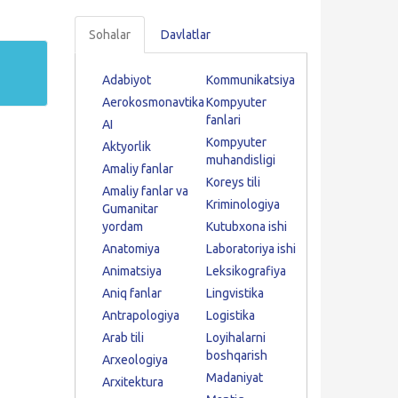
Sohalar
Davlatlar
Adabiyot
Kommunikatsiya
Aerokosmonavtika
Kompyuter
fanlari
AI
Kompyuter
Aktyorlik
muhandisligi
Amaliy fanlar
Koreys tili
Amaliy fanlar va
Kriminologiya
Gumanitar
yordam
Kutubxona ishi
Anatomiya
Laboratoriya ishi
Animatsiya
Leksikografiya
Aniq fanlar
Lingvistika
Antrapologiya
Logistika
Arab tili
Loyihalarni
boshqarish
Arxeologiya
Madaniyat
Arxitektura