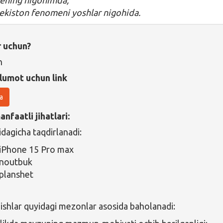
ekiston fenomeni yoshlar nigohida.
r uchun?
n
lumot uchun link
a
nfaatli jihatlari:
idagicha taqdirlanadi:
: iPhone 15 Pro max
: noutbuk
 planshet
 ishlar quyidagi mezonlar asosida baholanadi: