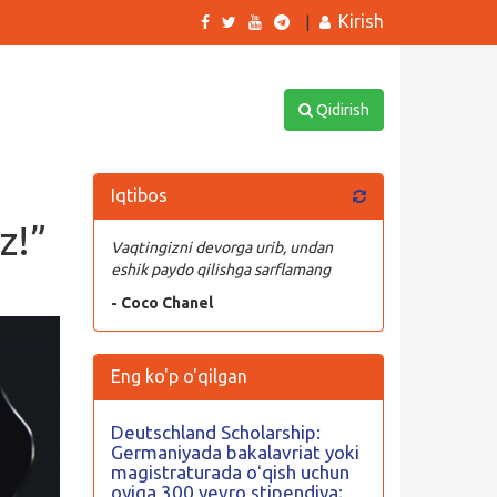
Kirish
|
Qidirish
Iqtibos
z!”
Vaqtingizni devorga urib, undan
eshik paydo qilishga sarflamang
- Coco Chanel
Eng ko'p o'qilgan
Deutschland Scholarship:
Germaniyada bakalavriat yoki
magistraturada oʻqish uchun
oyiga 300 yevro stipendiya;