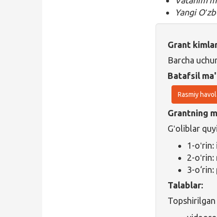
Yangi Oʻzb
Grant kimla
Barcha uchu
Batafsil ma'
Rasmiy havol
Grantning ma
Gʻoliblar quy
1-oʻrin
2-oʻrin
3-o‘rin:
Talablar:
Topshirilgan