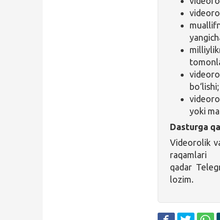
videoro
videorol
muallifn
yangich
milliyli
tomonla
videoro
bo‘lishi;
videoro
yoki ma
Dasturga qa
Videorolik v
raqamlari
qadar Teleg
lozim.