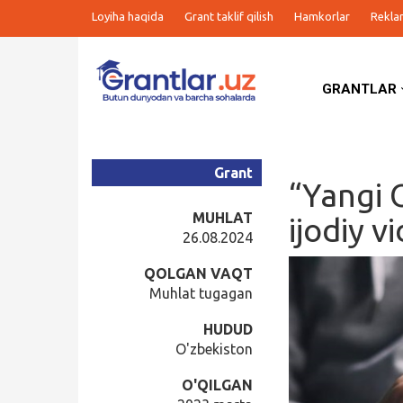
Loyiha haqida
Grant taklif qilish
Hamkorlar
Rekla
GRANTLAR
Grantlar
Tanlovlar
Grant
“Yangi 
Ishlar
MUHLAT
ijodiy v
26.08.2024
Kurslar
QOLGAN VAQT
Muhlat tugagan
Blog
HUDUD
O'zbekiston
Yana
O'QILGAN