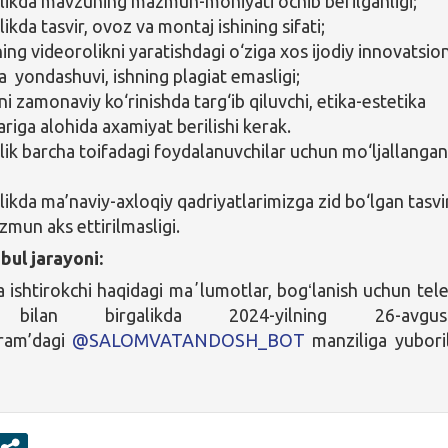
likda mavzuning mazmun-mohiyati ochib berilganligi;
ikda tasvir, ovoz va montaj ishining sifati;
ing videorolikni yaratishdagi o‘ziga xos ijodiy innovatsio
a yondashuvi, ishning plagiat emasligi;
kni zamonaviy ko‘rinishda targ‘ib qiluvchi, etika-estetika
riga alohida axamiyat berilishi kerak.
lik barcha toifadagi foydalanuvchilar uchun mo‘ljallanga
likda ma’naviy-axloqiy qadriyatlarimizga zid bo‘lgan tasvi
zmun aks ettirilmasligi.
bul jarayoni:
a ishtirokchi haqidagi maʼlumotlar, bogʻlanish uchun tel
 bilan birgalikda 2024-yilning 26-avgust
ram’dagi
@SALOMVATANDOSH_BOT
manziliga yuboril