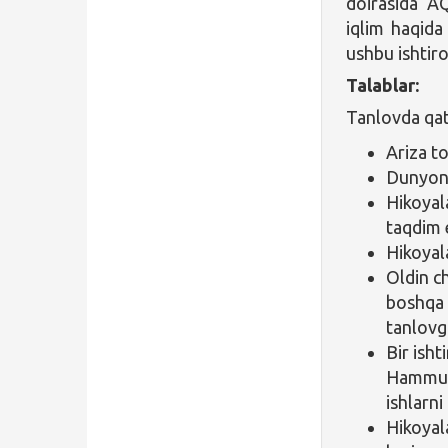
doirasida A
iqlim haqida
ushbu ishtir
Talablar:
Tanlovda qat
Ariza t
Dunyoni
Hikoyala
taqdim e
Hikoyala
Oldin c
boshqa 
tanlovg
Bir isht
Hammual
ishlarni
Hikoyal