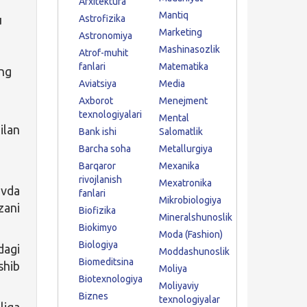
Arxitektura
Mantiq
u
Astrofizika
Marketing
Astronomiya
Mashinasozlik
Atrof-muhit
fanlari
Matematika
ing
Aviatsiya
Media
Axborot
Menejment
texnologiyalari
Mental
ilan
Bank ishi
Salomatlik
Barcha soha
Metallurgiya
Barqaror
Mexanika
rivojlanish
Mexatronika
ovda
fanlari
Mikrobiologiya
zani
Biofizika
Mineralshunoslik
Biokimyo
Moda (Fashion)
Biologiya
dagi
Moddashunoslik
Biomeditsina
shib
Moliya
Biotexnologiya
Moliyaviy
Biznes
texnologiyalar
iga