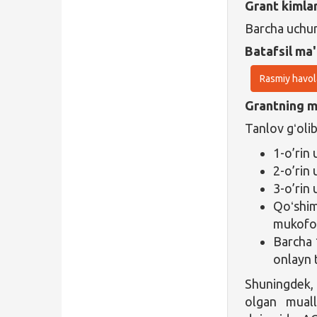
Grant kimla
Barcha uchu
Batafsil ma'
Rasmiy havol
Grantning ma
Tanlov gʻolib
1-o’rin
2-o’rin
3-o’rin
Qoʻshim
mukofo
Barcha 
onlayn 
Shuningdek, g
olgan muall