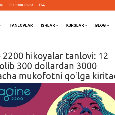
ma
Premium obuna
FAQ
TANLOVLAR
ISHLAR
KURSLAR
BLOG
 2200 hikoyalar tanlovi: 12
ʻolib 300 dollardan 3000
acha mukofotni qoʻlga kirita