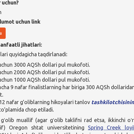
r uchun?
n
lumot uchun link
a
nfaatli jihatlari:
lari quyidagicha taqdirlanadi:
 uchun 3000 AQSh dollari pul mukofoti.
 uchun 2000 AQSh dollari pul mukofoti.
 uchun 1000 AQSh dollari pul mukofoti.
cha 9 nafar finalistlarning har biriga 300 AQSh dollarida
t.
12 nafar g’oliblarning hikoyalari tanlov
tashkilotchisini
to’plamida chop etiladi.
ʻolib muallif (agar gʻolib taklifni rad etsa, ikkinchi oʻr
if) Oregon shtat universitetining
Spring Creek loyi