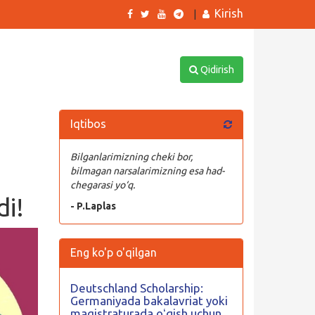
Kirish
|
Qidirish
Iqtibos
Bilganlarimizning cheki bor,
bilmagan narsalarimizning esa had-
chegarasi yo‘q.
di!
- P.Laplas
Eng ko'p o'qilgan
Deutschland Scholarship:
Germaniyada bakalavriat yoki
magistraturada oʻqish uchun