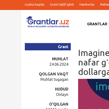
Loyiha haqida
Grant taklif qilish
Hamkorlar
Rekla
GRANTLAR
Grantlar
Tanlovlar
Grant
Imagine
Ishlar
MUHLAT
nafar g
24.06.2024
dollarg
Kurslar
QOLGAN VAQT
Muhlat tugagan
Blog
HUDUD
Onlayn
Yana
O'QILGAN