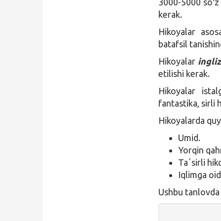
3000-5000 soʻz o
kerak.
Hikoyalar asos
batafsil tanishin
Hikoyalar
ingliz
etilishi kerak.
Hikoyalar ista
fantastika, sirl
Hikoyalarda quyi
Umid.
Yorqin qah
Taʼsirli hik
Iqlimga oid
Ushbu tanlovda