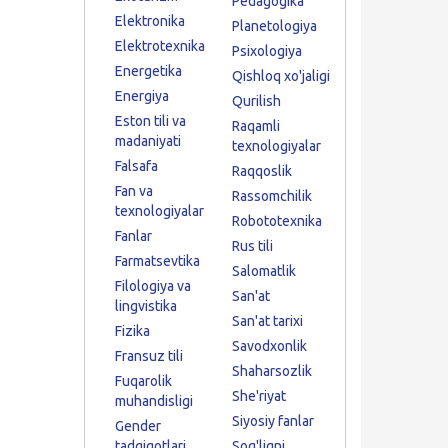
Pedagogika
Elektronika
Planetologiya
Elektrotexnika
Psixologiya
Energetika
Qishloq xo'jaligi
Energiya
Qurilish
Eston tili va
Raqamli
madaniyati
texnologiyalar
Falsafa
Raqqoslik
Fan va
Rassomchilik
texnologiyalar
Robototexnika
Fanlar
Rus tili
Farmatsevtika
Salomatlik
Filologiya va
San'at
lingvistika
San'at tarixi
Fizika
Savodxonlik
Fransuz tili
Shaharsozlik
Fuqarolik
She'riyat
muhandisligi
Siyosiy fanlar
Gender
tadqiqotlari
Sog'liqni