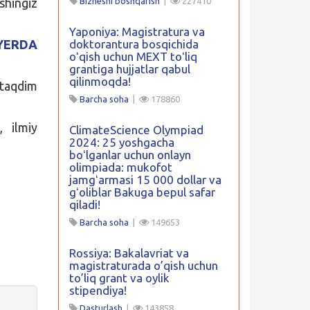
shingiz
Biznesni boshqarish
|
227410
Yaponiya: Magistratura va
YERDA
doktorantura bosqichida
oʻqish uchun MEXT toʻliq
grantiga hujjatlar qabul
qilinmoqda!
taqdim
Barcha soha
|
178860
, ilmiy
ClimateScience Olympiad
2024: 25 yoshgacha
boʻlganlar uchun onlayn
olimpiada: mukofot
jamgʻarmasi 15 000 dollar va
gʻoliblar Bakuga bepul safar
qiladi!
Barcha soha
|
149653
Rossiya: Bakalavriat va
magistraturada o’qish uchun
to’liq grant va oylik
stipendiya!
Dasturlash
|
143858