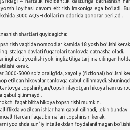
QSHdagi 4 haftalik rezidentlik dasturiga qatnashish h
 yozsh loyihasi davom ettirish imkoniga ega boʻladi. B
okchida 3000 AQSH dollari miqdorida gonorar beriladi.
nashish shartlari quyidagicha:
opshirish vaqtida nomzodlar kamida 18 yosh boʻlishi kerak
ng istalgan davlati fuqarolari tanlovda qatnasha oladi.
r ingliz tili yozilishi yoki ingliz tiliga tarjima qilingan hold
tilishi kerak.
r 3000-5000 soʻz oraligʻida, xayoliy (fictional) boʻlishi ke
hop etilgan hikoyalar tanlovga qabul qilinmaydi. Shuning
tanlovga topshirilgan/topshirilayotgan hikoya ham ushb
a qabul qilinmaydi.
irokchi faqat bitta hikoya topshirishi mumkin.
liflikda yozilgan ishlar ham qabul qilinadi, lekin bunday
 mualliflardan faqat bir nafari topshirishi kerak.
arni yozishda sunʼiy intellektdan foydalanilmagan boʻlish