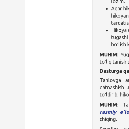
lozim.
Agar hik
hikoyani
tarqatis
Hikoya 
tugashi
boʻlish 
MUHIM:
Yuqo
toʻliq tanish
Dasturga qa
Tanlovga a
qatnashish
toʻldirib, hi
MUHIM:
Tan
rasmiy eʼl
chiqing.
Savollar y