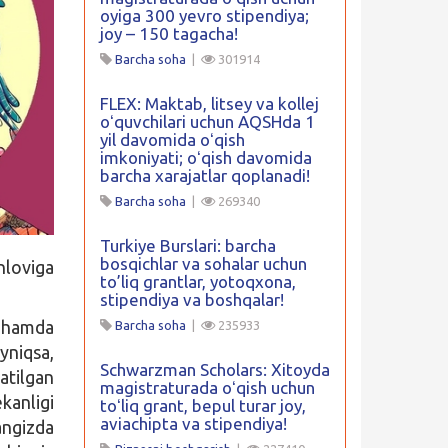
oyiga 300 yevro stipendiya;
joy – 150 tagacha!
Barcha soha
|
301914
FLEX: Maktab, litsey va kollej
oʻquvchilari uchun AQSHda 1
yil davomida oʻqish
imkoniyati; oʻqish davomida
barcha xarajatlar qoplanadi!
Barcha soha
|
269340
Turkiye Burslari: barcha
bosqichlar va sohalar uchun
nloviga
to’liq grantlar, yotoqxona,
stipendiya va boshqalar!
i hamda
Barcha soha
|
235933
ayniqsa,
Schwarzman Scholars: Xitoyda
atilgan
magistraturada oʻqish uchun
kanligi
toʻliq grant, bepul turar joy,
aviachipta va stipendiya!
angizda