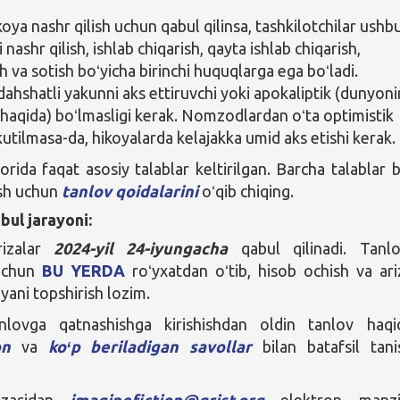
oya nashr qilish uchun qabul qilinsa, tashkilotchilar ushb
 nashr qilish, ishlab chiqarish, qayta ishlab chiqarish,
h va sotish boʻyicha birinchi huquqlarga ega boʻladi.
dahshatli yakunni aks ettiruvchi yoki apokaliptik (dunyon
 haqida) boʻlmasligi kerak. Nomzodlardan oʻta optimistik
kutilmasa-da, hikoyalarda kelajakka umid aks etishi kerak.
rida faqat asosiy talablar keltirilgan. Barcha talablar b
ish uchun
tanlov qoidalarini
oʻqib chiqing.
bul jarayoni:
rizalar
2024-yil 24-iyungacha
qabul qilinadi. Tanl
 uchun
BU YERDA
roʻyxatdan oʻtib, hisob ochish va ari
koyani topshirish lozim.
lovga qatnashishga kirishishdan oldin tanlov haqi
on
va
koʻp beriladigan savollar
bilan batafsil tani
uzasidan
imaginefiction@grist.org
elektron manzil