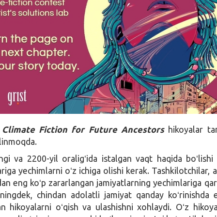
 Climate Fiction for Future Ancestors
hikoyalar ta
ilinmoqda.
gi va 2200-yil oraligʻida istalgan vaqt haqida boʻlish
ariga yechimlarni oʻz ichiga olishi kerak. Tashkilotchilar, 
idan eng koʻp zararlangan jamiyatlarning yechimlariga qar
uningdek, chindan adolatli jamiyat qanday koʻrinishda e
an hikoyalarni oʻqish va ulashishni xohlaydi. Oʻz hikoy