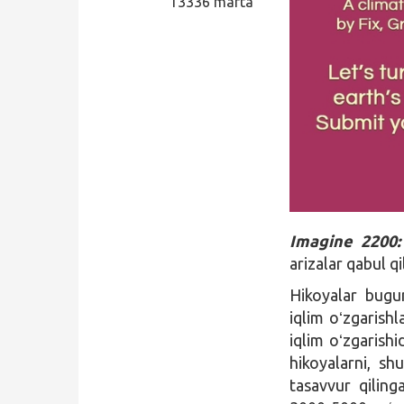
13336 marta
Qidirish
Kirish
Imagine 2200:
arizalar qabul q
Hikoyalar bugun
iqlim oʻzgarishl
iqlim oʻzgarish
hikoyalarni, sh
tasavvur qiling