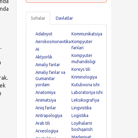
amda
unda
Sohalar
Davlatlar
Adabiyot
Kommunikatsiya
Aerokosmonavtika
Kompyuter
.
fanlari
AI
Kompyuter
Aktyorlik
a
muhandisligi
Amaliy fanlar
Koreys tili
Amaliy fanlar va
rak.
Kriminologiya
Gumanitar
dek
yordam
Kutubxona ishi
u
Anatomiya
Laboratoriya ishi
Animatsiya
Leksikografiya
Aniq fanlar
Lingvistika
Antrapologiya
Logistika
Arab tili
Loyihalarni
boshqarish
i
Arxeologiya
Madaniyat