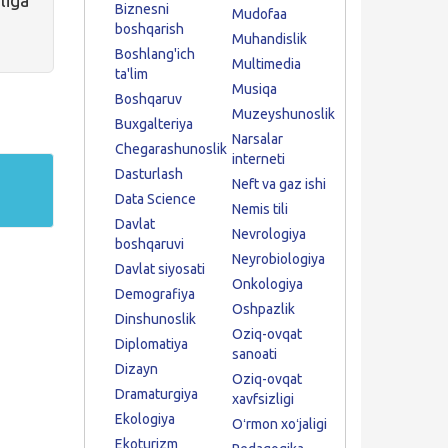
Biznesni
Mudofaa
boshqarish
Muhandislik
Boshlang'ich
Multimedia
ta'lim
Musiqa
Boshqaruv
Muzeyshunoslik
Buxgalteriya
Narsalar
Chegarashunoslik
interneti
Dasturlash
Neft va gaz ishi
Data Science
Nemis tili
Davlat
Nevrologiya
boshqaruvi
Neyrobiologiya
Davlat siyosati
Onkologiya
Demografiya
Oshpazlik
Dinshunoslik
Oziq-ovqat
Diplomatiya
sanoati
Dizayn
Oziq-ovqat
Dramaturgiya
xavfsizligi
Ekologiya
Oʻrmon xoʻjaligi
Ekoturizm