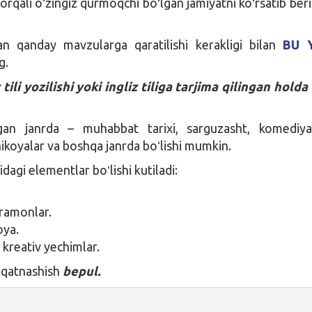
rqali oʻzingiz qurmoqchi boʻlgan jamiyatni koʻrsatib beri
an qanday mavzularga qaratilishi kerakligi bilan
BU 
g.
 tili yozilishi yoki ingliz tiliga tarjima qilingan holda
lgan janrda – muhabbat tarixi, sarguzasht, komediya
i hikoyalar va boshqa janrda boʻlishi mumkin.
dagi elementlar boʻlishi kutiladi:
ramonlar.
oya.
 kreativ yechimlar.
 qatnashish
bepul.