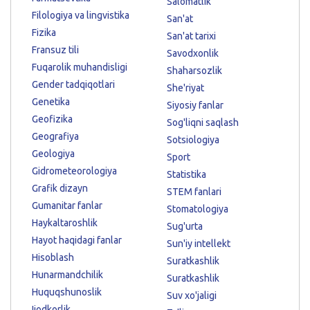
Salomatlik
Filologiya va lingvistika
San'at
Fizika
San'at tarixi
Fransuz tili
Savodxonlik
Fuqarolik muhandisligi
Shaharsozlik
Gender tadqiqotlari
She'riyat
Genetika
Siyosiy fanlar
Geofizika
Sog'liqni saqlash
Geografiya
Sotsiologiya
Geologiya
Sport
Gidrometeorologiya
Statistika
Grafik dizayn
STEM fanlari
Gumanitar fanlar
Stomatologiya
Haykaltaroshlik
Sug'urta
Hayot haqidagi fanlar
Sun'iy intellekt
Hisoblash
Suratkashlik
Hunarmandchilik
Suratkashlik
Huquqshunoslik
Suv xo'jaligi
Ijodkorlik