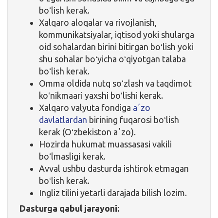
boʻlish kerak.
Xalqaro aloqalar va rivojlanish,
kommunikatsiyalar, iqtisod yoki shularga
oid sohalardan birini bitirgan boʻlish yoki
shu sohalar boʻyicha oʻqiyotgan talaba
boʻlish kerak.
Omma oldida nutq soʻzlash va taqdimot
koʻnikmaari yaxshi boʻlishi kerak.
Xalqaro valyuta fondiga
aʼzo
davlatlardan
birining fuqarosi boʻlish
kerak (Oʻzbekiston aʼzo).
Hozirda hukumat muassasasi vakili
boʻlmasligi kerak.
Avval ushbu dasturda ishtirok etmagan
boʻlish kerak.
Ingliz tilini yetarli darajada bilish lozim.
Dasturga qabul jarayoni: