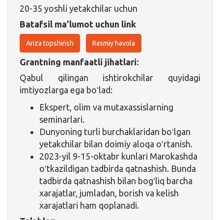
20-35 yoshli yetakchilar uchun
Batafsil ma'lumot uchun link
Ariza topshirish
Rasmiy havola
Grantning manfaatli jihatlari:
Qabul qilingan ishtirokchilar quyidagi
imtiyozlarga ega boʻlad:
Ekspert, olim va mutaxassislarning
seminarlari.
Dunyoning turli burchaklaridan boʻlgan
yetakchilar bilan doimiy aloqa oʻrtanish.
2023-yil 9-15-oktabr kunlari Marokashda
oʻtkazildigan tadbirda qatnashish. Bunda
tadbirda qatnashish bilan bogʻliq barcha
xarajatlar, jumladan, borish va kelish
xarajatlari ham qoplanadi.