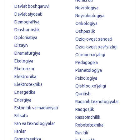
Davlat boshqaruvi
Nevrologiya
Davlat siyosati
Neyrobiologiya
Demografiya
Onkologiya
Dinshunoslik
Oshpazlik
Diplomatiya
Oziq-ovqat sanoati
Dizayn
Oziq-ovqat xavfsizligi
Dramaturgiya
Oʻrmon xoʻjaligi
Ekologiya
Pedagogika
Ekoturizm
Planetologiya
Elektronika
Psixologiya
Elektrotexnika
Qishloq xo'jaligi
Energetika
Qurilish
Energiya
Raqamli texnologiyalar
Eston tili va madaniyati
Raqqoslik
Falsafa
Rassomchilik
Fan va texnologiyalar
Robototexnika
Fanlar
Rus tili
Farmatsevtika