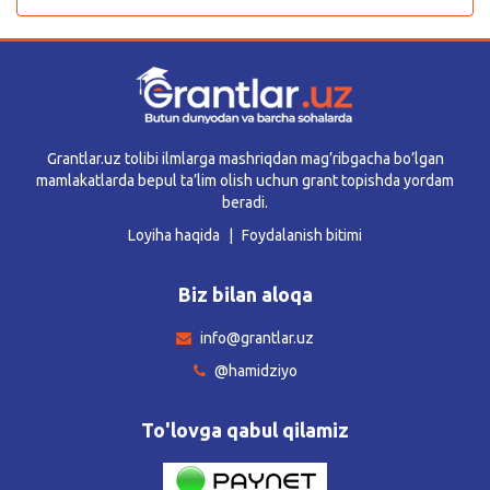
Grantlar.uz tolibi ilmlarga mashriqdan mag’ribgacha bo’lgan
mamlakatlarda bepul ta’lim olish uchun grant topishda yordam
beradi.
Loyiha haqida
Foydalanish bitimi
Biz bilan aloqa
info@grantlar.uz
@hamidziyo
To'lovga qabul qilamiz