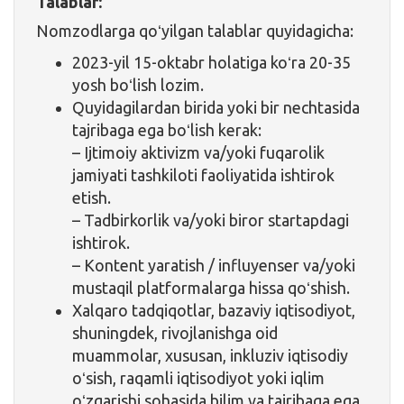
Talablar:
Nomzodlarga qoʻyilgan talablar quyidagicha:
2023-yil 15-oktabr holatiga koʻra 20-35
yosh boʻlish lozim.
Quyidagilardan birida yoki bir nechtasida
tajribaga ega boʻlish kerak:
– Ijtimoiy aktivizm va/yoki fuqarolik
jamiyati tashkiloti faoliyatida ishtirok
etish.
– Tadbirkorlik va/yoki biror startapdagi
ishtirok.
– Kontent yaratish / influyenser va/yoki
mustaqil platformalarga hissa qoʻshish.
Xalqaro tadqiqotlar, bazaviy iqtisodiyot,
shuningdek, rivojlanishga oid
muammolar, xususan, inkluziv iqtisodiy
oʻsish, raqamli iqtisodiyot yoki iqlim
oʻzgarishi sohasida bilim va tajribaga ega