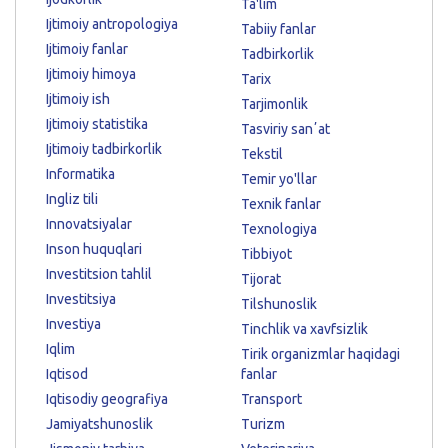
Ta'lim
Ijtimoiy antropologiya
Tabiiy fanlar
Ijtimoiy fanlar
Tadbirkorlik
Ijtimoiy himoya
Tarix
Ijtimoiy ish
Tarjimonlik
Ijtimoiy statistika
Tasviriy sanʼat
Ijtimoiy tadbirkorlik
Tekstil
Informatika
Temir yo'llar
Ingliz tili
Texnik fanlar
Innovatsiyalar
Texnologiya
Inson huquqlari
Tibbiyot
Investitsion tahlil
Tijorat
Investitsiya
Tilshunoslik
Investiya
Tinchlik va xavfsizlik
Iqlim
Tirik organizmlar haqidagi
Iqtisod
fanlar
Iqtisodiy geografiya
Transport
Jamiyatshunoslik
Turizm