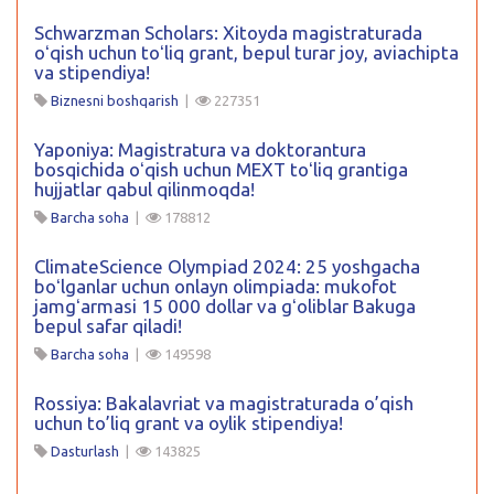
Schwarzman Scholars: Xitoyda magistraturada
oʻqish uchun toʻliq grant, bepul turar joy, aviachipta
va stipendiya!
Biznesni boshqarish
|
227351
Yaponiya: Magistratura va doktorantura
bosqichida oʻqish uchun MEXT toʻliq grantiga
hujjatlar qabul qilinmoqda!
Barcha soha
|
178812
ClimateScience Olympiad 2024: 25 yoshgacha
boʻlganlar uchun onlayn olimpiada: mukofot
jamgʻarmasi 15 000 dollar va gʻoliblar Bakuga
bepul safar qiladi!
Barcha soha
|
149598
Rossiya: Bakalavriat va magistraturada o’qish
uchun to’liq grant va oylik stipendiya!
Dasturlash
|
143825