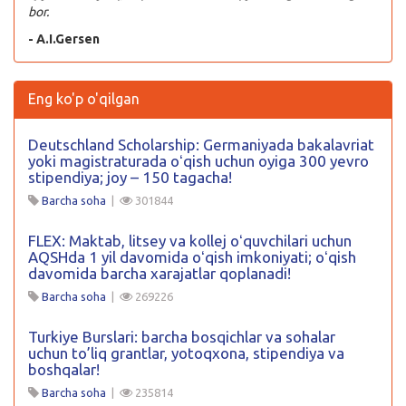
bor.
- A.I.Gersen
Eng ko'p o'qilgan
Deutschland Scholarship: Germaniyada bakalavriat
yoki magistraturada oʻqish uchun oyiga 300 yevro
stipendiya; joy – 150 tagacha!
Barcha soha
|
301844
FLEX: Maktab, litsey va kollej oʻquvchilari uchun
AQSHda 1 yil davomida oʻqish imkoniyati; oʻqish
davomida barcha xarajatlar qoplanadi!
Barcha soha
|
269226
Turkiye Burslari: barcha bosqichlar va sohalar
uchun to’liq grantlar, yotoqxona, stipendiya va
boshqalar!
Barcha soha
|
235814