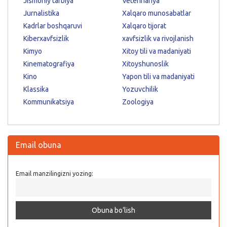
Jismoniy tarbiya
Veterinariya
Jurnalistika
Xalqaro munosabatlar
Kadrlar boshqaruvi
Xalqaro tijorat
Kiberxavfsizlik
xavfsizlik va rivojlanish
Kimyo
Xitoy tili va madaniyati
Kinematografiya
Xitoyshunoslik
Kino
Yapon tili va madaniyati
Klassika
Yozuvchilik
Kommunikatsiya
Zoologiya
Email obuna
Email manzilingizni yozing: