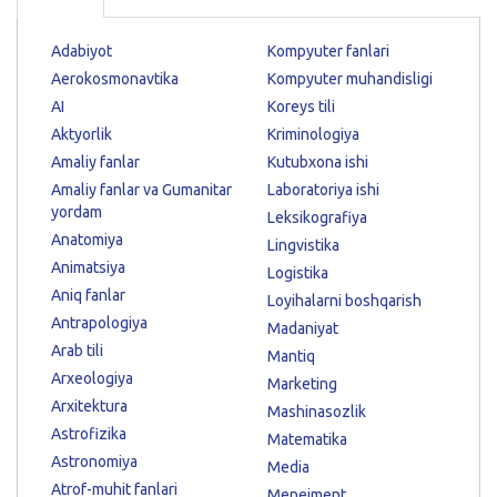
Adabiyot
Kompyuter fanlari
Aerokosmonavtika
Kompyuter muhandisligi
AI
Koreys tili
Aktyorlik
Kriminologiya
Amaliy fanlar
Kutubxona ishi
Amaliy fanlar va Gumanitar
Laboratoriya ishi
yordam
Leksikografiya
Anatomiya
Lingvistika
Animatsiya
Logistika
Aniq fanlar
Loyihalarni boshqarish
Antrapologiya
Madaniyat
Arab tili
Mantiq
Arxeologiya
Marketing
Arxitektura
Mashinasozlik
Astrofizika
Matematika
Astronomiya
Media
Atrof-muhit fanlari
Menejment