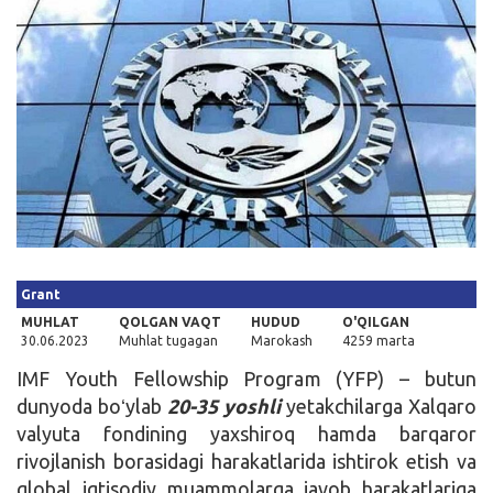
Kirish
Grant
MUHLAT
QOLGAN VAQT
HUDUD
O'QILGAN
30.06.2023
Muhlat tugagan
Marokash
4259 marta
IMF Youth Fellowship Program (YFP) – butun
dunyoda boʻylab
20-35 yoshli
yetakchilarga Xalqaro
valyuta fondining yaxshiroq hamda barqaror
rivojlanish borasidagi harakatlarida ishtirok etish va
global iqtisodiy muammolarga javob harakatlariga