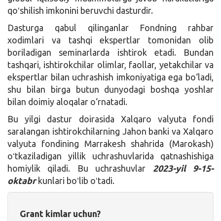
qoʻshilish imkonini beruvchi dasturdir.
Dasturga qabul qilinganlar Fondning rahbar
xodimlari va tashqi ekspertlar tomonidan olib
boriladigan seminarlarda ishtirok etadi. Bundan
tashqari, ishtirokchilar olimlar, faollar, yetakchilar va
ekspertlar bilan uchrashish imkoniyatiga ega bo‘ladi,
shu bilan birga butun dunyodagi boshqa yoshlar
bilan doimiy aloqalar o‘rnatadi.
Bu yilgi dastur doirasida Xalqaro valyuta fondi
saralangan ishtirokchilarning Jahon banki va Xalqaro
valyuta fondining Marrakesh shahrida (Marokash)
oʻtkaziladigan yillik uchrashuvlarida qatnashishiga
homiylik qiladi. Bu uchrashuvlar
2023-yil 9-15-
oktabr
kunlari boʻlib oʻtadi.
Grant kimlar uchun?