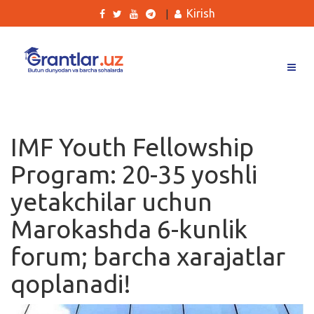
Kirish
|
Grantlar
Tanlovlar
IMF Youth Fellowship
Ishlar
Program: 20-35 yoshli
Kurslar
yetakchilar uchun
Blog
Marokashda 6-kunlik
Yana
forum; barcha xarajatlar
qoplanadi!
Qidirish