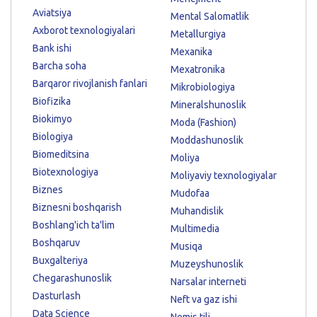
Aviatsiya
Mental Salomatlik
Axborot texnologiyalari
Metallurgiya
Bank ishi
Mexanika
Barcha soha
Mexatronika
Barqaror rivojlanish fanlari
Mikrobiologiya
Biofizika
Mineralshunoslik
Biokimyo
Moda (Fashion)
Biologiya
Moddashunoslik
Biomeditsina
Moliya
Biotexnologiya
Moliyaviy texnologiyalar
Biznes
Mudofaa
Biznesni boshqarish
Muhandislik
Boshlang'ich ta'lim
Multimedia
Boshqaruv
Musiqa
Buxgalteriya
Muzeyshunoslik
Chegarashunoslik
Narsalar interneti
Dasturlash
Neft va gaz ishi
Data Science
Nemis tili