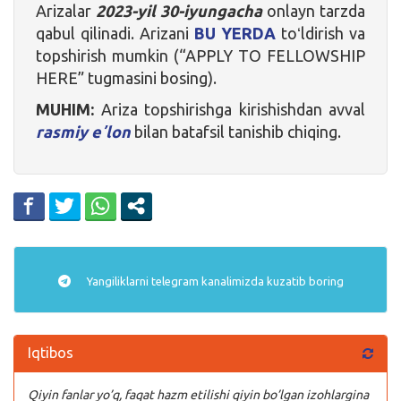
Arizalar
2023-yil 30-iyungacha
onlayn tarzda
qabul qilinadi. Arizani
BU YERDA
toʻldirish va
topshirish mumkin (“APPLY TO FELLOWSHIP
HERE” tugmasini bosing).
MUHIM:
Ariza topshirishga kirishishdan avval
rasmiy eʼlon
bilan batafsil tanishib chiqing.
Yangiliklarni
telegram
kanalimizda kuzatib boring
Iqtibos
Qiyin fanlar yo’q, faqat hazm etilishi qiyin bo’lgan izohlargina