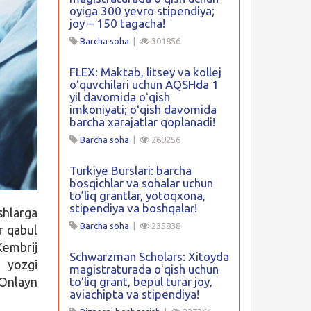
oyiga 300 yevro stipendiya;
joy – 150 tagacha!
Barcha soha
|
301856
FLEX: Maktab, litsey va kollej
oʻquvchilari uchun AQSHda 1
yil davomida oʻqish
imkoniyati; oʻqish davomida
barcha xarajatlar qoplanadi!
Barcha soha
|
269256
Turkiye Burslari: barcha
bosqichlar va sohalar uchun
to’liq grantlar, yotoqxona,
stipendiya va boshqalar!
hlarga
Barcha soha
|
235838
r qabul
embrij
Schwarzman Scholars: Xitoyda
k yozgi
magistraturada oʻqish uchun
 Onlayn
toʻliq grant, bepul turar joy,
aviachipta va stipendiya!