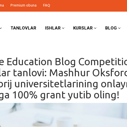
ma
Premium obuna
FAQ
TANLOVLAR
ISHLAR
KURSLAR
BLOG
 Education Blog Competiti
ar tanlovi: Mashhur Oksfor
rij universitetlarining onla
iga 100% grant yutib oling!