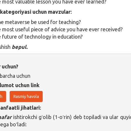
e most valuable lesson you have ever learned?
r kategoriyasi uchun mavzular:
e metaverse be used for teaching?
e most useful piece of advice you have ever received?
e future of technology in education?
shish
bepul.
r uchun?
 barcha uchun
lumot uchun link
sh
Rasmiy havola
nfaatli jihatlari:
nafar
ishtirokchi gʻolib (1-oʻrin) deb topiladi va ular quyi
ega boʻladi: