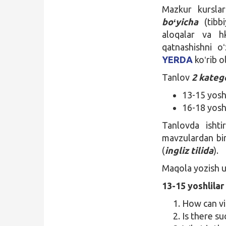
Mazkur kurslar
boʻyicha
(tibb
aloqalar va h
qatnashishni oʻ
YERDA
koʻrib o
Tanlov
2 kateg
13-15 yoshl
16-18 yoshl
Tanlovda ishti
mavzulardan bir
(
ingliz tilida
).
Maqola yozish u
13-15 yoshlila
How can vir
Is there su