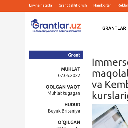
Loyiha haqida
Grant taklif qilish
Hamkorlar
Rekla
GRANTLAR
Grantlar
Tanlovlar
Grant
Immerse
Ishlar
MUHLAT
maqolal
07.05.2022
va Kemb
Kurslar
QOLGAN VAQT
kurslar
Muhlat tugagan
Blog
HUDUD
Buyuk Britaniya
Yana
O'QILGAN