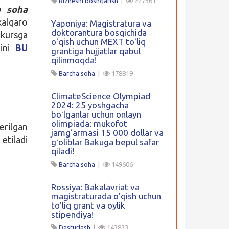
Biznesni boshqarish
|
227361
a soha
xalqaro
Yaponiya: Magistratura va
doktorantura bosqichida
kursga
oʻqish uchun MEXT toʻliq
gini
BU
grantiga hujjatlar qabul
qilinmoqda!
Barcha soha
|
178819
ClimateScience Olympiad
2024: 25 yoshgacha
boʻlganlar uchun onlayn
olimpiada: mukofot
erilgan
jamgʻarmasi 15 000 dollar va
etiladi
gʻoliblar Bakuga bepul safar
qiladi!
Barcha soha
|
149606
Rossiya: Bakalavriat va
magistraturada o’qish uchun
to’liq grant va oylik
stipendiya!
Dasturlash
|
143833