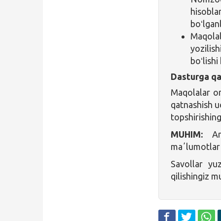
hisobla
boʻlganl
Maqolal
yozilis
boʻlishi
Dasturga qa
Maqolalar o
qatnashish 
topshirishing
MUHIM:
Ari
maʼlumotlar b
Savollar yu
qilishingiz 