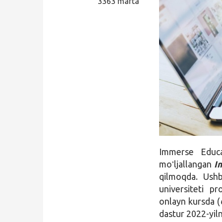
3363 marta
Qidirish
Kirish
Immerse Educa
moʻljallangan
I
qilmoqda. Ush
universiteti pr
onlayn kursda (
dastur 2022-yiln