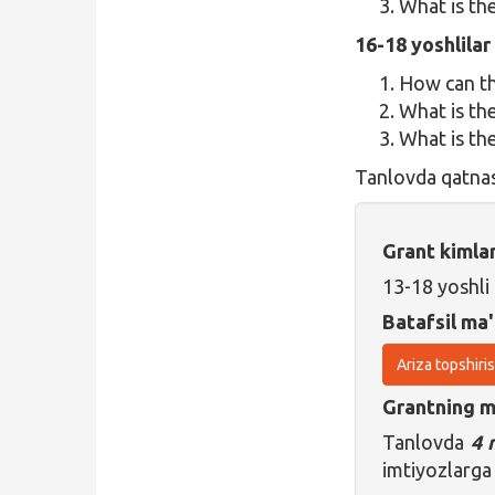
What is th
16-18 yoshlila
How can th
What is th
What is th
Tanlovda qatna
Grant kimla
13-18 yoshli
Batafsil ma'
Ariza topshiri
Grantning ma
Tanlovda
4 
imtiyozlarga 