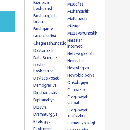
Biznesni
Mudofaa
boshqarish
Muhandislik
Boshlang'ich
Multimedia
ta'lim
Musiqa
Boshqaruv
Muzeyshunoslik
Buxgalteriya
Narsalar
Chegarashunoslik
interneti
Dasturlash
Neft va gaz ishi
Data Science
Nemis tili
Davlat
Nevrologiya
boshqaruvi
Neyrobiologiya
Davlat siyosati
Onkologiya
Demografiya
Oshpazlik
Dinshunoslik
Oziq-ovqat
Diplomatiya
sanoati
Dizayn
Oziq-ovqat
Dramaturgiya
xavfsizligi
Ekologiya
Oʻrmon xoʻjaligi
Ekoturizm