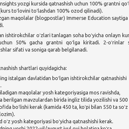
Insights yozgi kursida qatnashish uchun 100% grantni qoʻ
 (kurs toʻlovini toʻlashdan 100% ozod qilinadi).
zgan maqolalar (blogpostlar) Immerse Education saytiga
i.
an ishtirokchilar oʻzlari tanlagan soha boʻyicha onlayn ku
uchun 50% gacha grantni qoʻlga kiritadi. 2-oʻrinlar 
ishlar sifati va soniga qarab belgilanadi.
nashish shartlari quyidagicha:
ng istalgan davlatidan boʻlgan ishtirokchilar qatnashishi
.
iladigan maqolalar yosh kategoriyasiga mos ravishda,
 berilgan mavzulardan birida ingliz tilida yozilishi va 500
ofida boʻlishi kerak (kamida 450 ta, koʻpi bilan 550 ta soʻz
 lozim).
oʻz yosh kategoriyasi boʻyicha qatnashishi kerak.
ing yoshi 2022-yil/avgust iyul oyi holatiga koʻra