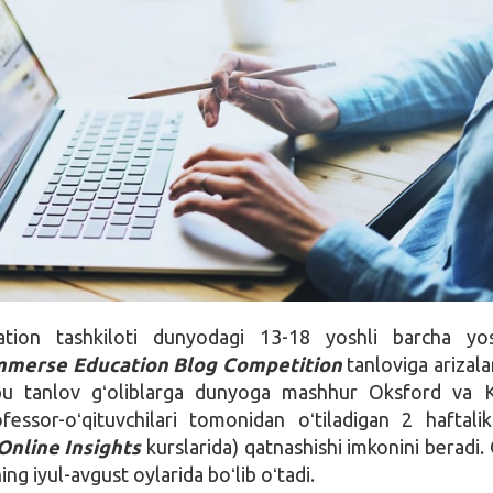
tion tashkiloti dunyodagi 13-18 yoshli barcha yos
mmerse Education Blog Competition
tanloviga arizala
bu tanlov gʻoliblarga dunyoga mashhur Oksford va K
ofessor-oʻqituvchilari tomonidan oʻtiladigan 2 haftali
Online Insights
kurslarida) qatnashishi imkonini beradi.
ing iyul-avgust oylarida boʻlib oʻtadi.