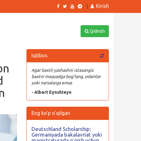
Kirish
|
Qidirish
Iqtibos
on
Agar baxtli yashashni istasangiz
d
baxtni maqsadga bog’lang, odamlar
yoki narsalarga emas
yn
- Albert Eynshteyn
Eng ko'p o'qilgan
Deutschland Scholarship:
Germaniyada bakalavriat yoki
magistraturada oʻqish uchun