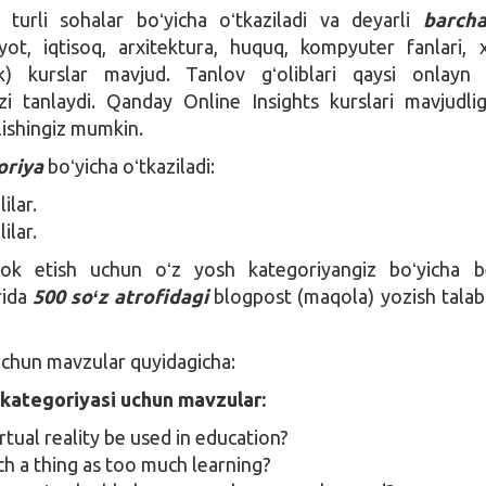
 turli sohalar boʻyicha oʻtkaziladi va deyarli
barch
iyot, iqtisoq, arxitektura, huquq, kompyuter fanlari, 
k) kurslar mavjud. Tanlov gʻoliblari qaysi onlayn 
zi tanlaydi. Qanday Online Insights kurslari mavjudli
lishingiz mumkin.
oriya
boʻyicha oʻtkaziladi:
ilar.
ilar.
rok etish uchun oʻz yosh kategoriyangiz boʻyicha b
ida
500 soʻz atrofidagi
blogpost (maqola) yozish talab 
chun mavzular quyidagicha:
r kategoriyasi uchun mavzular:
tual reality be used in education?
ch a thing as too much learning?