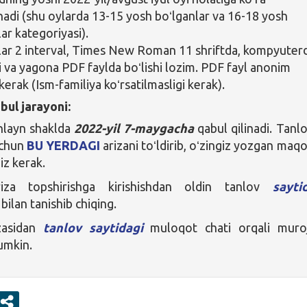
nadi (shu oylarda 13-15 yosh boʻlganlar va 16-18 yosh
ar kategoriyasi).
ar 2 interval, Times New Roman 11 shriftda, kompyuter
hi va yagona PDF faylda boʻlishi lozim. PDF fayl anonim
 kerak (Ism-familiya koʻrsatilmasligi kerak).
bul jarayoni:
nlayn shaklda
2022-yil 7-maygacha
qabul qilinadi. Tanl
uchun
BU YERDAGI
arizani toʻldirib, oʻzingiz yozgan maqo
iz kerak.
za topshirishga kirishishdan oldin tanlov
saytid
ilan tanishib chiqing.
zasidan
tanlov saytidagi
muloqot chati orqali muro
mumkin.