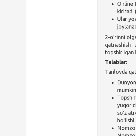
Online 
kiritadi
Ular yo
joylanad
2-oʻrinni olg
qatnashish 
topshirilgan 
Talablar:
Tanlovda qat
Dunyoni
mumkin
Topshir
yuqorida
soʻz atr
boʻlishi
Nomzod 
Nomzodn