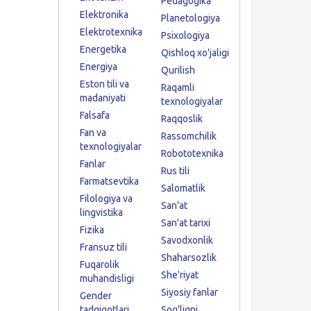
Pedagogika
Elektronika
Planetologiya
Elektrotexnika
Psixologiya
Energetika
Qishloq xo'jaligi
Energiya
Qurilish
Eston tili va
Raqamli
madaniyati
texnologiyalar
Falsafa
Raqqoslik
Fan va
Rassomchilik
texnologiyalar
Robototexnika
Fanlar
Rus tili
Farmatsevtika
Salomatlik
Filologiya va
San'at
lingvistika
San'at tarixi
Fizika
Savodxonlik
Fransuz tili
Shaharsozlik
Fuqarolik
She'riyat
muhandisligi
Siyosiy fanlar
Gender
tadqiqotlari
Sog'liqni