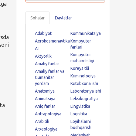
lga
Sohalar
Davlatlar
Adabiyot
Kommunikatsiya
rsda
Aerokosmonavtika
Kompyuter
soni
fanlari
AI
Kompyuter
Aktyorlik
muhandisligi
Amaliy fanlar
Koreys tili
Amaliy fanlar va
Kriminologiya
Gumanitar
yordam
Kutubxona ishi
Anatomiya
Laboratoriya ishi
Animatsiya
Leksikografiya
 ta
Aniq fanlar
Lingvistika
Antrapologiya
Logistika
Arab tili
Loyihalarni
boshqarish
Arxeologiya
Madaniyat