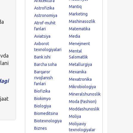
Arxitektura
Mantiq
Astrofizika
Marketing
Astronomiya
da
Mashinasozlik
Atrof-muhit
fanlari
Matematika
Aviatsiya
Media
Axborot
Menejment
texnologiyalari
Mental
ovda
Bank ishi
Salomatlik
lani
Barcha soha
Metallurgiya
Barqaror
Mexanika
rivojlanish
Mexatronika
agi
fanlari
Mikrobiologiya
Biofizika
Mineralshunoslik
jaat
Biokimyo
Moda (Fashion)
Biologiya
Moddashunoslik
Biomeditsina
Moliya
Biotexnologiya
Moliyaviy
Biznes
texnologiyalar