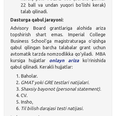
22 ball va undan yuqori bo’lishi kerak)
talab qilinadi.
Dasturga qabul jarayoni:
Advisory Board grantlariga alohida ariza
topshirish shart emas. Imperial College
Business School’ga magistraturaga o’qishga
qabul qilingan barcha talabalar grant uchun
avtomatik tarzda nomzodlikka qo’yiladi. MBA
kursiga hujjatlar
onlayn ariza
ko’rinishida
qabul qilinadi. Kerakli hujjatlar:
Baholar.
GMAT yoki GRE testlari natijalari.
Shaxsiy bayonot (personal statement).
CV.
Insho,
Til bilish darajasi testi natijasi.