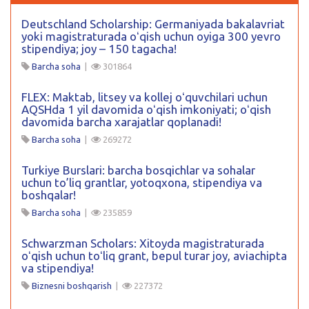
Deutschland Scholarship: Germaniyada bakalavriat
yoki magistraturada oʻqish uchun oyiga 300 yevro
stipendiya; joy – 150 tagacha!
Barcha soha
|
301864
FLEX: Maktab, litsey va kollej oʻquvchilari uchun
AQSHda 1 yil davomida oʻqish imkoniyati; oʻqish
davomida barcha xarajatlar qoplanadi!
Barcha soha
|
269272
Turkiye Burslari: barcha bosqichlar va sohalar
uchun to’liq grantlar, yotoqxona, stipendiya va
boshqalar!
Barcha soha
|
235859
Schwarzman Scholars: Xitoyda magistraturada
oʻqish uchun toʻliq grant, bepul turar joy, aviachipta
va stipendiya!
Biznesni boshqarish
|
227372