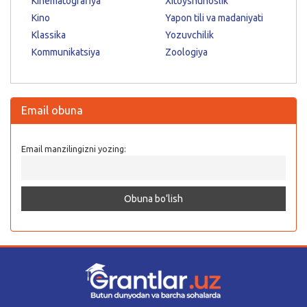
Kinematografiya
Xitoyshunoslik
Kino
Yapon tili va madaniyati
Klassika
Yozuvchilik
Kommunikatsiya
Zoologiya
Email obuna
Email manzilingizni yozing: