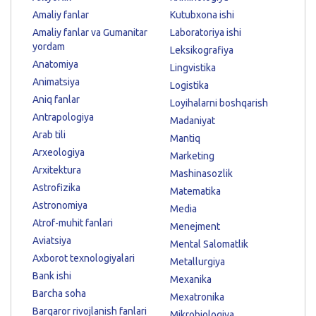
Amaliy fanlar
Kutubxona ishi
Amaliy fanlar va Gumanitar
Laboratoriya ishi
yordam
Leksikografiya
Anatomiya
Lingvistika
Animatsiya
Logistika
Aniq fanlar
Loyihalarni boshqarish
Antrapologiya
Madaniyat
Arab tili
Mantiq
Arxeologiya
Marketing
Arxitektura
Mashinasozlik
Astrofizika
Matematika
Astronomiya
Media
Atrof-muhit fanlari
Menejment
Aviatsiya
Mental Salomatlik
Axborot texnologiyalari
Metallurgiya
Bank ishi
Mexanika
Barcha soha
Mexatronika
Barqaror rivojlanish fanlari
Mikrobiologiya