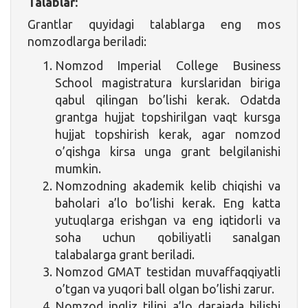
Talablar:
Grantlar quyidagi talablarga eng mos
nomzodlarga beriladi:
Nomzod Imperial College Business
School magistratura kurslaridan biriga
qabul qilingan bo’lishi kerak. Odatda
grantga hujjat topshirilgan vaqt kursga
hujjat topshirish kerak, agar nomzod
o’qishga kirsa unga grant belgilanishi
mumkin.
Nomzodning akademik kelib chiqishi va
baholari a’lo bo’lishi kerak. Eng katta
yutuqlarga erishgan va eng iqtidorli va
soha uchun qobiliyatli sanalgan
talabalarga grant beriladi.
Nomzod GMAT testidan muvaffaqqiyatli
o’tgan va yuqori ball olgan bo’lishi zarur.
Nomzod ingliz tilini a’lo darajada bilishi