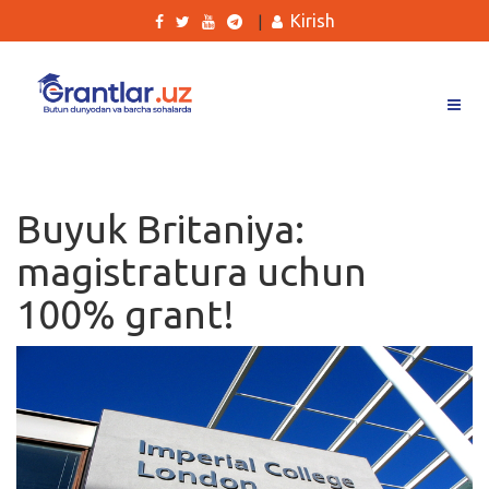
Kirish
|
Grantlar
Tanlovlar
Buyuk Britaniya:
Ishlar
magistratura uchun
Kurslar
100% grant!
Blog
Yana
Qidirish