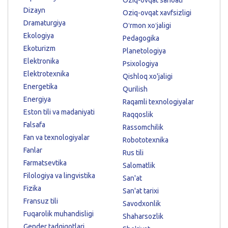
Dizayn
Oziq-ovqat xavfsizligi
Dramaturgiya
Oʻrmon xoʻjaligi
Ekologiya
Pedagogika
Ekoturizm
Planetologiya
Elektronika
Psixologiya
Elektrotexnika
Qishloq xo'jaligi
Energetika
Qurilish
Energiya
Raqamli texnologiyalar
Eston tili va madaniyati
Raqqoslik
Falsafa
Rassomchilik
Fan va texnologiyalar
Robototexnika
Fanlar
Rus tili
Farmatsevtika
Salomatlik
Filologiya va lingvistika
San'at
Fizika
San'at tarixi
Fransuz tili
Savodxonlik
Fuqarolik muhandisligi
Shaharsozlik
Gender tadqiqotlari