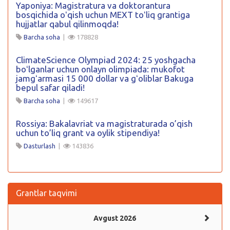
Yaponiya: Magistratura va doktorantura
bosqichida oʻqish uchun MEXT toʻliq grantiga
hujjatlar qabul qilinmoqda!
Barcha soha
|
178828
ClimateScience Olympiad 2024: 25 yoshgacha
boʻlganlar uchun onlayn olimpiada: mukofot
jamgʻarmasi 15 000 dollar va gʻoliblar Bakuga
bepul safar qiladi!
Barcha soha
|
149617
Rossiya: Bakalavriat va magistraturada o’qish
uchun to’liq grant va oylik stipendiya!
Dasturlash
|
143836
Grantlar taqvimi
Avgust 2026