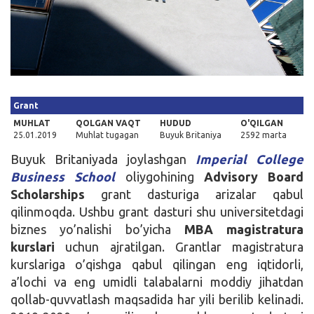
Kirish
Grant
MUHLAT
QOLGAN VAQT
HUDUD
O'QILGAN
25.01.2019
Muhlat tugagan
Buyuk Britaniya
2592 marta
Buyuk Britaniyada joylashgan
Imperial College
Business School
oliygohining
Advisory Board
Scholarships
grant dasturiga arizalar qabul
qilinmoqda. Ushbu grant dasturi shu universitetdagi
biznes yo’nalishi bo’yicha
MBA magistratura
kurslari
uchun ajratilgan. Grantlar magistratura
kurslariga o’qishga qabul qilingan eng iqtidorli,
a’lochi va eng umidli talabalarni moddiy jihatdan
qollab-quvvatlash maqsadida har yili berilib kelinadi.