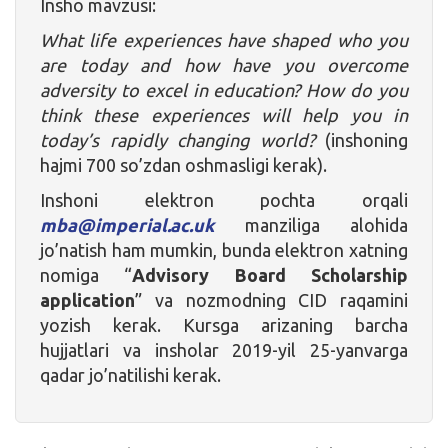
Insho mavzusi:
What life experiences have shaped who you
are today and how have you overcome
adversity to excel in education? How do you
think these experiences will help you in
today’s rapidly changing world?
(inshoning
hajmi 700 so’zdan oshmasligi kerak).
Inshoni elektron pochta orqali
mba@imperial.ac.uk
manziliga alohida
jo’natish ham mumkin, bunda elektron xatning
nomiga “
Advisory Board Scholarship
application
” va nozmodning CID raqamini
yozish kerak. Kursga arizaning barcha
hujjatlari va insholar 2019-yil 25-yanvarga
qadar jo’natilishi kerak.