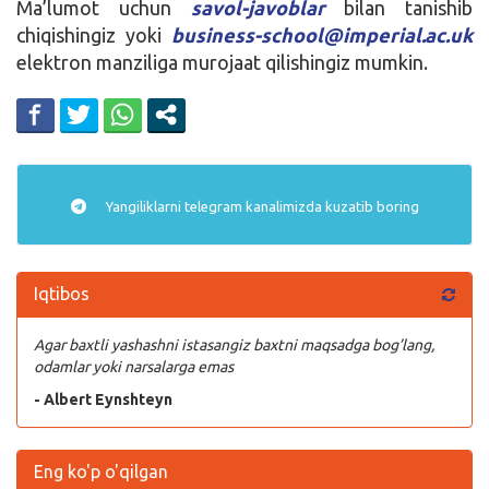
Ma’lumot uchun
savol-javoblar
bilan tanishib
chiqishingiz yoki
business-school@imperial.ac.uk
elektron manziliga murojaat qilishingiz mumkin.
Yangiliklarni
telegram
kanalimizda kuzatib boring
Iqtibos
Agar baxtli yashashni istasangiz baxtni maqsadga bog’lang,
odamlar yoki narsalarga emas
- Albert Eynshteyn
Eng ko'p o'qilgan