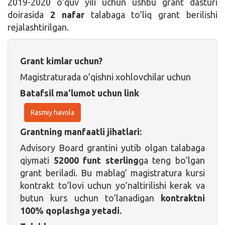
2019-2020 o’quv yili uchun ushbu grant dasturi
doirasida
2 nafar
talabaga to’liq grant berilishi
rejalashtirilgan.
Grant kimlar uchun?
Magistraturada o’qishni xohlovchilar uchun
Batafsil ma'lumot uchun link
Rasmiy havola
Grantning manfaatli jihatlari:
Advisory Board grantini yutib olgan talabaga
qiymati
52000 funt sterling
ga teng bo’lgan
grant beriladi. Bu mablag’ magistratura kursi
kontrakt to’lovi uchun yo’naltirilishi kerak va
butun kurs uchun to’lanadigan
kontraktni
100% qoplashga yetadi.