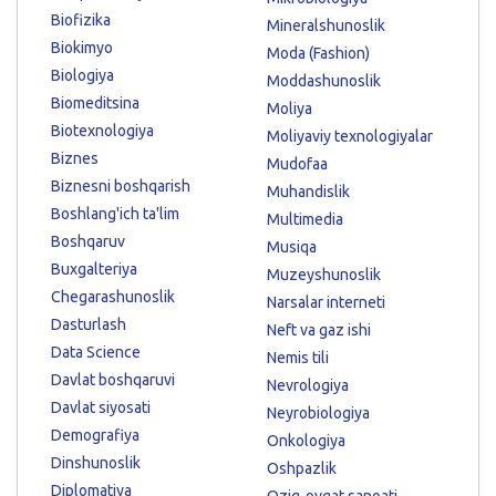
Biofizika
Mineralshunoslik
Biokimyo
Moda (Fashion)
Biologiya
Moddashunoslik
Biomeditsina
Moliya
Biotexnologiya
Moliyaviy texnologiyalar
Biznes
Mudofaa
Biznesni boshqarish
Muhandislik
Boshlang'ich ta'lim
Multimedia
Boshqaruv
Musiqa
Buxgalteriya
Muzeyshunoslik
Chegarashunoslik
Narsalar interneti
Dasturlash
Neft va gaz ishi
Data Science
Nemis tili
Davlat boshqaruvi
Nevrologiya
Davlat siyosati
Neyrobiologiya
Demografiya
Onkologiya
Dinshunoslik
Oshpazlik
Diplomatiya
Oziq-ovqat sanoati