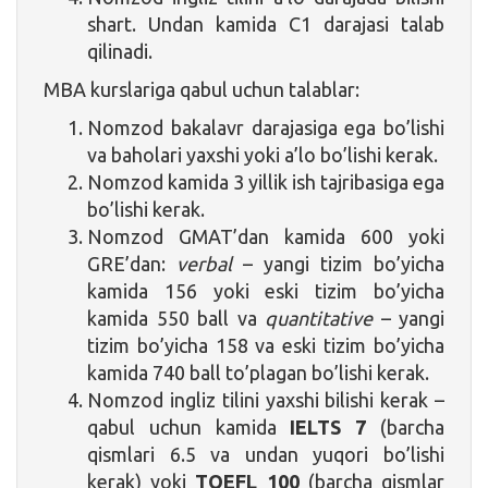
shart. Undan kamida C1 darajasi talab
qilinadi.
MBA kurslariga qabul uchun talablar:
Nomzod bakalavr darajasiga ega bo’lishi
va baholari yaxshi yoki a’lo bo’lishi kerak.
Nomzod kamida 3 yillik ish tajribasiga ega
bo’lishi kerak.
Nomzod GMAT’dan kamida 600 yoki
GRE’dan:
verbal
– yangi tizim bo’yicha
kamida 156 yoki eski tizim bo’yicha
kamida 550 ball va
quantitative
– yangi
tizim bo’yicha 158 va eski tizim bo’yicha
kamida 740 ball to’plagan bo’lishi kerak.
Nomzod ingliz tilini yaxshi bilishi kerak –
qabul uchun kamida
IELTS 7
(barcha
qismlari 6.5 va undan yuqori bo’lishi
kerak) yoki
TOEFL 100
(barcha qismlar