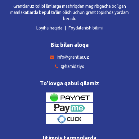
Grantlar.uz tolibi ilmlarga mashriqdan mag’ribgacha bo’lgan
mamlakatlarda bepul ta’lim olish uchun grant topishda yordam
beradi.
Loyiha haqida
Foydalanish bitimi
Biz bilan aloqa
info@grantlar.uz
@hamidziyo
To'lovga qabul qilamiz
Ijtimoiy tarmoqlarda