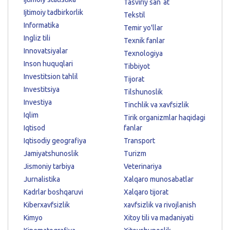
Tasviriy sanʼat
Ijtimoiy tadbirkorlik
Tekstil
Informatika
Temir yo'llar
Ingliz tili
Texnik fanlar
Innovatsiyalar
Texnologiya
Inson huquqlari
Tibbiyot
Investitsion tahlil
Tijorat
Investitsiya
Tilshunoslik
Investiya
Tinchlik va xavfsizlik
Iqlim
Tirik organizmlar haqidagi
Iqtisod
fanlar
Iqtisodiy geografiya
Transport
Jamiyatshunoslik
Turizm
Jismoniy tarbiya
Veterinariya
Jurnalistika
Xalqaro munosabatlar
Kadrlar boshqaruvi
Xalqaro tijorat
Kiberxavfsizlik
xavfsizlik va rivojlanish
Kimyo
Xitoy tili va madaniyati