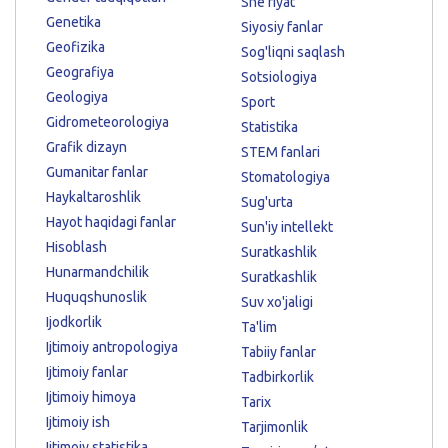
She'riyat
Genetika
Siyosiy fanlar
Geofizika
Sog'liqni saqlash
Geografiya
Sotsiologiya
Geologiya
Sport
Gidrometeorologiya
Statistika
Grafik dizayn
STEM fanlari
Gumanitar fanlar
Stomatologiya
Haykaltaroshlik
Sug'urta
Hayot haqidagi fanlar
Sun'iy intellekt
Hisoblash
Suratkashlik
Hunarmandchilik
Suratkashlik
Huquqshunoslik
Suv xo'jaligi
Ijodkorlik
Ta'lim
Ijtimoiy antropologiya
Tabiiy fanlar
Ijtimoiy fanlar
Tadbirkorlik
Ijtimoiy himoya
Tarix
Ijtimoiy ish
Tarjimonlik
Ijtimoiy statistika