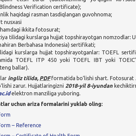
lindness Verification certificate);
anlik haqidagi rasman tasdiqlangan guvohnoma;
t nusxasi
chamdagi ikkita fotosurat;
iya tilidagi kurslarga hujjat topshirayotgan nomzodlar: 
mahiran Berbahasa Indonesia) sertifikati;
tilidagi kurslarga hujjat topshirayotganlar: TOEFL sertifi
amida TOEFL ITP 450 yoki TOEFL IBT yoki TOEIC’
teng ballar).
tlar
ingliz tilida,
PDF
formatida bo’lishi shart. Fotosurat
lishi zarur. Hujjatlaringizni
2018-yil 8-iyundan
kechikti
ac.id
elektron manziliga yuboring.
atlar uchun ariza formalarini yuklab oling:
 Form
 Form
– Reference
 Form
– Certificate of Health Form