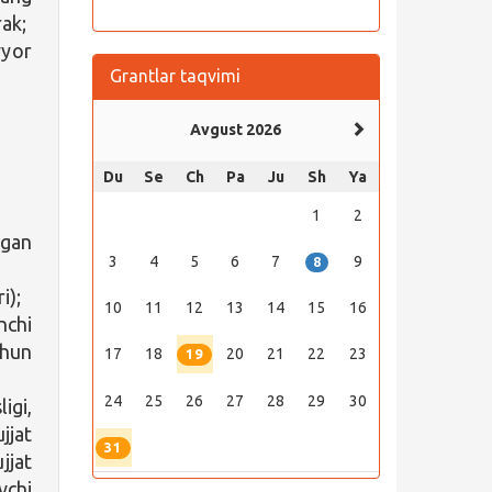
rak;
yyor
Grantlar taqvimi
Avgust 2026
Du
Se
Ch
Pa
Ju
Sh
Ya
1
2
ngan
3
4
5
6
7
9
8
i);
10
11
12
13
14
15
16
nchi
chun
17
18
20
21
22
23
19
24
25
26
27
28
29
30
igi,
jjat
31
jjat
vchi