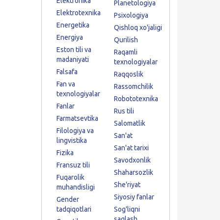
Elektronika
Planetologiya
Elektrotexnika
Psixologiya
Energetika
Qishloq xo'jaligi
Energiya
Qurilish
Eston tili va
Raqamli
madaniyati
texnologiyalar
Falsafa
Raqqoslik
Fan va
Rassomchilik
texnologiyalar
Robototexnika
Fanlar
Rus tili
Farmatsevtika
Salomatlik
Filologiya va
San'at
lingvistika
San'at tarixi
Fizika
Savodxonlik
Fransuz tili
Shaharsozlik
Fuqarolik
She'riyat
muhandisligi
Siyosiy fanlar
Gender
tadqiqotlari
Sog'liqni
saqlash