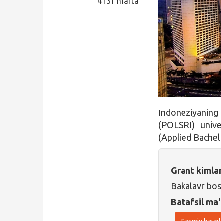
4131 marta
Qidirish
Kirish
Indoneziyaning
(POLSRI) unive
(Applied Bachel
Grant kimla
Bakalavr bos
Batafsil ma'
Rasmiy havol