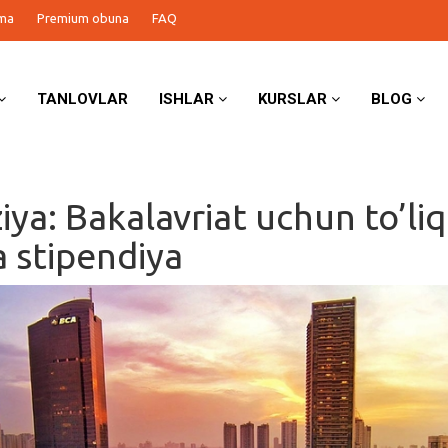
ma
Premium obuna
FAQ
TANLOVLAR
ISHLAR
KURSLAR
BLOG
iya: Bakalavriat uchun to’liq
a stipendiya