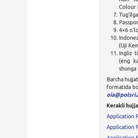
Colour B
Tug’ilg
Passpor
4×6 o’l
Indonez
(Uji Ke
Ingliz 
(eng k
shunga 
Barcha hujja
formatida bo’
oia@polsri.
Kerakli hujj
Application
Application
Application