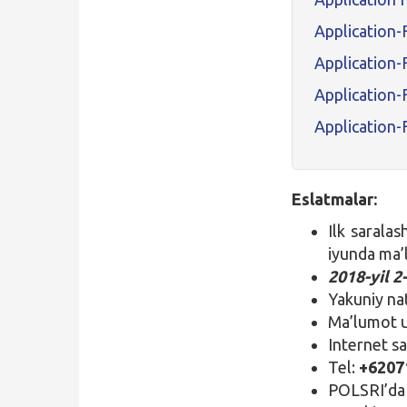
Application
Application
Application-
Application-
Eslatmalar:
Ilk sarala
iyunda ma’l
2018-yil 2
Yakuniy nat
Ma’lumot u
Internet sa
Tel:
+62071
POLSRI’da 