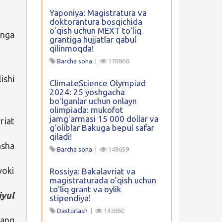
Yaponiya: Magistratura va
doktorantura bosqichida
oʻqish uchun MEXT toʻliq
unga
grantiga hujjatlar qabul
qilinmoqda!
Barcha soha
|
178868
ishi
ClimateScience Olympiad
2024: 25 yoshgacha
boʻlganlar uchun onlayn
olimpiada: mukofot
jamgʻarmasi 15 000 dollar va
riat
gʻoliblar Bakuga bepul safar
qiladi!
asha
Barcha soha
|
149659
yoki
Rossiya: Bakalavriat va
magistraturada o’qish uchun
to’liq grant va oylik
iyul
stipendiya!
Dasturlash
|
143860
bang