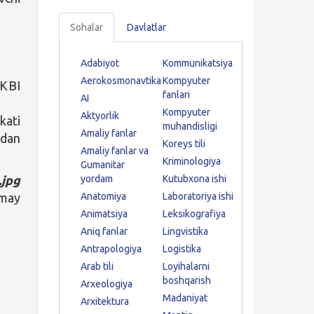
Sohalar
Davlatlar
Adabiyot
Kommunikatsiya
Aerokosmonavtika
Kompyuter
UKBI
fanlari
AI
Kompyuter
Aktyorlik
kati
muhandisligi
Amaliy fanlar
dan
Koreys tili
Amaliy fanlar va
Kriminologiya
Gumanitar
.jpg
yordam
Kutubxona ishi
rmay
Anatomiya
Laboratoriya ishi
Animatsiya
Leksikografiya
Aniq fanlar
Lingvistika
Antrapologiya
Logistika
Arab tili
Loyihalarni
boshqarish
Arxeologiya
Madaniyat
Arxitektura