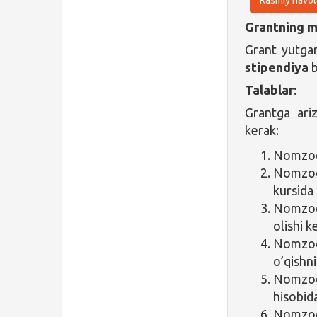
Grantning ma
Grant yutgan
stipendiya
b
Talablar:
Grantga ari
kerak:
Nomzod 
Nomzod 
kursida
Nomzod 
olishi k
Nomzodl
o’qishn
Nomz
hisobida
Nomzod