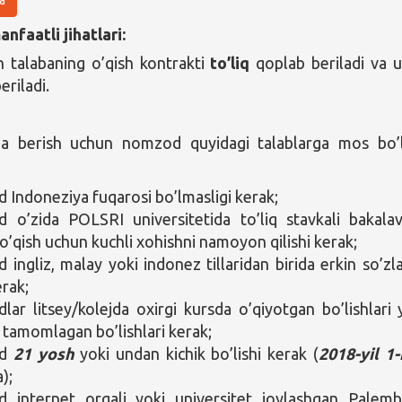
nfaatli jihatlari:
 talabaning o’qish kontrakti
to’liq
qoplab beriladi va 
eriladi.
za berish uchun nomzod quyidagi talablarga mos bo’l
Indoneziya fuqarosi bo’lmasligi kerak;
o’zida POLSRI universitetida to’liq stavkali bakalav
 o’qish uchun kuchli xohishni namoyon qilishi kerak;
ingliz, malay yoki indonez tillaridan birida erkin so’zl
erak;
ar litsey/kolejda oxirgi kursda o’qiyotgan bo’lishlari 
i tamomlagan bo’lishlari kerak;
od
21 yosh
yoki undan kichik bo’lishi kerak (
2018-yil 1-
);
 internet orqali yoki universitet joylashgan Palem