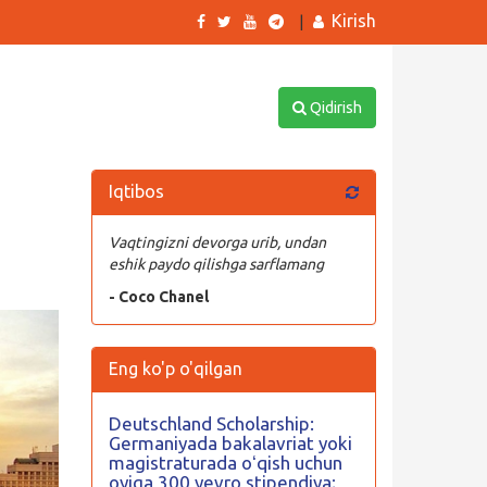
Kirish
|
Qidirish
Iqtibos
Vaqtingizni devorga urib, undan
eshik paydo qilishga sarflamang
- Coco Chanel
Eng ko'p o'qilgan
Deutschland Scholarship:
Germaniyada bakalavriat yoki
magistraturada oʻqish uchun
oyiga 300 yevro stipendiya;