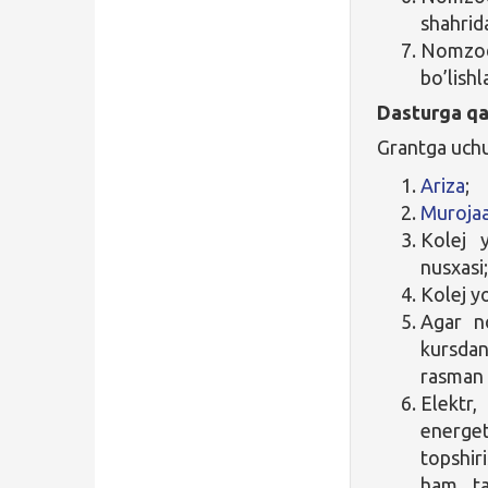
shahrid
Nomzodl
bo’lishl
Dasturga qa
Grantga uchun
Ariza
;
Murojaa
Kolej 
nusxasi
Kolej yo
Agar no
kursda
rasman 
Elektr
energet
topshiri
ham ta