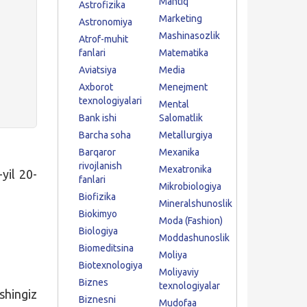
Mantiq
Astrofizika
Marketing
Astronomiya
Mashinasozlik
Atrof-muhit
fanlari
Matematika
Aviatsiya
Media
Axborot
Menejment
texnologiyalari
Mental
Bank ishi
Salomatlik
Barcha soha
Metallurgiya
Barqaror
Mexanika
rivojlanish
Mexatronika
yil 20-
fanlari
Mikrobiologiya
Biofizika
Mineralshunoslik
Biokimyo
Moda (Fashion)
Biologiya
Moddashunoslik
Biomeditsina
Moliya
Biotexnologiya
Moliyaviy
Biznes
texnologiyalar
shingiz
Biznesni
Mudofaa