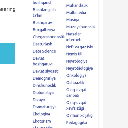
boshqarish
Muhandislik
neering
Boshlang'ich
Multimedia
ta'lim
Musiqa
Boshqaruv
Muzeyshunoslik
Buxgalteriya
Narsalar
Chegarashunoslik
interneti
Dasturlash
Neft va gaz ishi
Data Science
Nemis tili
Davlat
Nevrologiya
boshqaruvi
Neyrobiologiya
Davlat siyosati
Onkologiya
Demografiya
Oshpazlik
Dinshunoslik
Oziq-ovqat
Diplomatiya
sanoati
Dizayn
Oziq-ovqat
Dramaturgiya
xavfsizligi
Ekologiya
Oʻrmon xoʻjaligi
Ekoturizm
Pedagogika