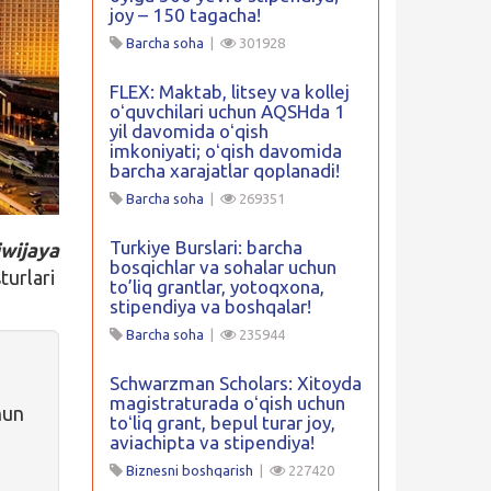
joy – 150 tagacha!
Barcha soha
|
301928
FLEX: Maktab, litsey va kollej
oʻquvchilari uchun AQSHda 1
yil davomida oʻqish
imkoniyati; oʻqish davomida
barcha xarajatlar qoplanadi!
Barcha soha
|
269351
Turkiye Burslari: barcha
iwijaya
bosqichlar va sohalar uchun
turlari
to’liq grantlar, yotoqxona,
stipendiya va boshqalar!
Barcha soha
|
235944
Schwarzman Scholars: Xitoyda
magistraturada oʻqish uchun
hun
toʻliq grant, bepul turar joy,
aviachipta va stipendiya!
Biznesni boshqarish
|
227420