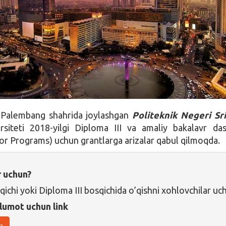
 Palembang shahrida joylashgan
Politeknik Negeri Sr
rsiteti 2018-yilgi Diploma III va amaliy bakalavr das
or Programs) uchun grantlarga arizalar qabul qilmoqda.
r uchun?
qichi yoki Diploma III bosqichida o’qishni xohlovchilar uc
lumot uchun link
a