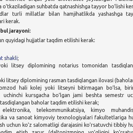
a o’tkaziladigan suhbatda qatnashishga tayyor bo’lishi ke
ar turli millatlar bilan hamjihatlikda yashashga ta
ari kerak.
bul jarayoni:
 quyidagi hujjatlar taqdim etilishi kerak:
t shakli
;
yoki litsey diplomining notarius tomonidan tasdiqla
;
ki litsey diplomining rasman tasdiqlangan ilovasi (baholar
mzod hali kolej yoki litseyni bitirmagan bo’lsa, biri
n uchinchi kursgacha bo’lgan jami beshta semestr u
tasdiqlangan baholar taqdim etilishi kerak;
, elektronika, telekommunikatsiya, kimyo muhandisl
ika va sanoat kimyoviy texnologiyalari fakultetlariga hu
sh uchun ko’z salomatligi darajasini ko’rsatuvchi tibbiy hu
qdim etish zarur (daltonizmning yo’qligini ko’rsatu