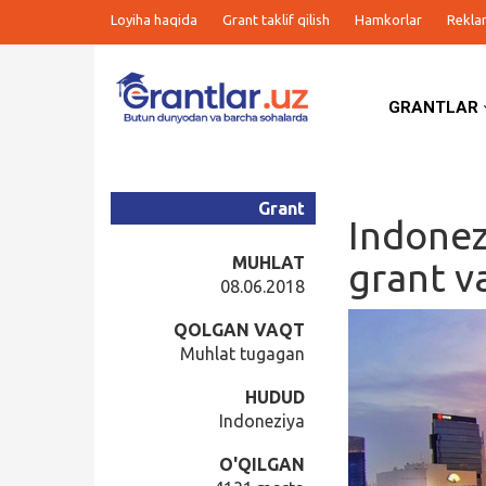
Loyiha haqida
Grant taklif qilish
Hamkorlar
Rekla
GRANTLAR
Grantlar
Tanlovlar
Grant
Indonez
Ishlar
MUHLAT
grant v
08.06.2018
Kurslar
QOLGAN VAQT
Muhlat tugagan
Blog
HUDUD
Indoneziya
Yana
O'QILGAN