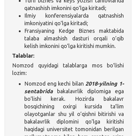
Turli biznes va keys yozish tanlovlarida
qatnashish imkonini qo’lga kiritadi;
Ilmiy konferensiyalarda qatnashish
imkoniyatini qo’lga kiritadi;
Fransiyaning Kedge Biznes maktabida
talaba almashish dasturi orqali o’qib
kelish imkonini qo’lga kiritishi mumkin.
Talablar:
Nomzod quyidagi talablarga mos bo’lishi
lozim:
Nomzod eng kechi bilan
2018-yilning 1-
sentabrida
bakalavrlik diplomiga ega
bo’lishi kerak. Hozirda bakalavr
bosqichining oxirgi kursida ta’lim
olayotganlar shu yil o’qishni bitirishi va
bakalavrlik diplomini qo’lga kiritishi
haqidagi universitet tomonidan berilgan