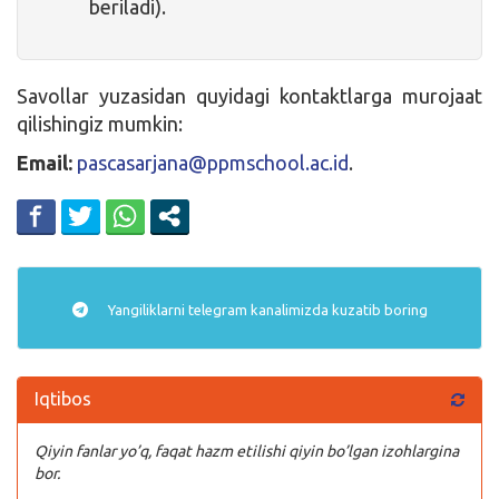
beriladi).
Savollar yuzasidan quyidagi kontaktlarga murojaat
qilishingiz mumkin:
Email:
pascasarjana@ppmschool.ac.id
.
Yangiliklarni
telegram
kanalimizda kuzatib boring
Iqtibos
Qiyin fanlar yo’q, faqat hazm etilishi qiyin bo’lgan izohlargina
bor.