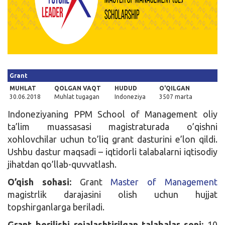
Kirish
Grant
MUHLAT
QOLGAN VAQT
HUDUD
O'QILGAN
30.06.2018
Muhlat tugagan
Indoneziya
3507 marta
Indoneziyaning PPM School of Management oliy
ta’lim muassasasi magistraturada o’qishni
xohlovchilar uchun to’liq grant dasturini e’lon qildi.
Ushbu dastur maqsadi – iqtidorli talabalarni iqtisodiy
jihatdan qo’llab-quvvatlash.
O’qish sohasi:
Grant
Master of Management
magistrlik darajasini olish uchun hujjat
topshirganlarga beriladi.
Grant berilishi rejalashtirilgan talabalar soni:
10