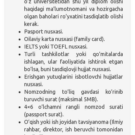
o’z universitetidan shu yil diplom olishi
haqidagi ma’lumotnomani va hozirgacha
olgan baholari ro’yxatini tasdiqlatib olishi
kerak.
Pasport nusxasi.
Oilaviy karta nusxasi (family card).
IELTS yoki TOEFL nusxasi.
Turli tashkilotlar yoki qo’mitalarda
ishlagan, ular faoliyatida ishtirok etgan
bo’lsa, buni tasdiqlovji hujjat nusxasi.
Erishgan yutuqlarini isbotlovchi hujjatlar
nusxasi.
Nomzodning to’liq gavdasi ko’rinib
turuvchi surat (maksimal 5MB).
4×6 o’lchamni rangli nomzod surati
(passport surat).
O’qish yoki ish joyidan tavsiyanoma (Ilmiy
rahbar, direktor, ish beruvchi tomonidan