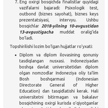
Eng oxirgi bosqichda finalistlar quyidagi
vazifalarni bajaradi: Psixologik test,
outbond (biznes sayohat), biznes keys
prezentatsiyasi, intervyu. Ushbu
bosqichlar
2018-yilning 10-avgustidan
13-avgustigacha
muddat oralig’ida
bo’ladi.
Topshirilishi lozim bo’lgan hujjatlar ro’yxati:
Diplom va diplom ilovasining qonuniy
tasdiqlangan nusxasi. Indoneziyadan
boshqa davlat universitetidan diplom
olgan nomzodlar Indoneziya oliy ta’lim
Bosh boshqarmasi (Indonesian
Directorate General of Higher
Education) dan tasqidlatishi kerak. Hali
universitetni bitirmagan va bakalavr
bosqichining oxirgi kurisda o’qiyotganlar