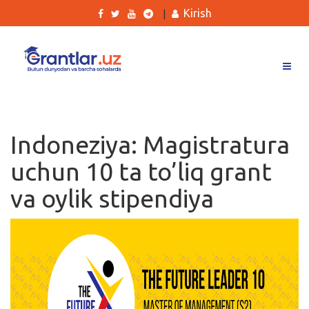
Kirish
|
Grantlar
Tanlovlar
Indoneziya: Magistratura
Ishlar
uchun 10 ta to’liq grant
Kurslar
va oylik stipendiya
Blog
Yana
Qidirish