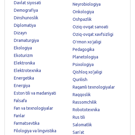
Davlat siyosati
Neyrobiologiya
Demografiya
Onkologiya
Dinshunoslik
Oshpazlik
Diplomatiya
Oziq-ovqat sanoati
Dizayn
Oziq-ovqat xavfsizligi
Dramaturgiya
Oʻrmon xoʻjaligi
Ekologiya
Pedagogika
Ekoturizm
Planetologiya
Elektronika
Psixologiya
Elektrotexnika
Qishloq xo'jaligi
Energetika
Qurilish
Energiya
Raqamli texnologiyalar
Eston tili va madaniyati
Raqqoslik
Falsafa
Rassomchilik
Fan va texnologiyalar
Robototexnika
Fanlar
Rus tili
Farmatsevtika
Salomatlik
Filologiya va lingvistika
San'at