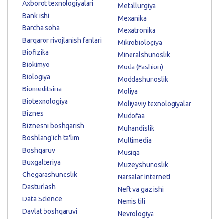
Axborot texnologiyalari
Metallurgiya
Bank ishi
Mexanika
Barcha soha
Mexatronika
Barqaror rivojlanish fanlari
Mikrobiologiya
Biofizika
Mineralshunoslik
Biokimyo
Moda (Fashion)
Biologiya
Moddashunoslik
Biomeditsina
Moliya
Biotexnologiya
Moliyaviy texnologiyalar
Biznes
Mudofaa
Biznesni boshqarish
Muhandislik
Boshlang'ich ta'lim
Multimedia
Boshqaruv
Musiqa
Buxgalteriya
Muzeyshunoslik
Chegarashunoslik
Narsalar interneti
Dasturlash
Neft va gaz ishi
Data Science
Nemis tili
Davlat boshqaruvi
Nevrologiya