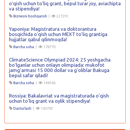
oʻqish uchun toʻliq grant, bepul turar joy, aviachipta
va stipendiya!
Biznesni boshqarish
|
227291
Yaponiya: Magistratura va doktorantura
bosqichida oʻqish uchun MEXT toʻliq grantiga
hujjatlar qabul qilinmoqda!
Barcha soha
|
178770
ClimateScience Olympiad 2024: 25 yoshgacha
boʻlganlar uchun onlayn olimpiada: mukofot
jamgʻarmasi 15 000 dollar va gʻoliblar Bakuga
bepul safar qiladi!
Barcha soha
|
149546
Rossiya: Bakalavriat va magistraturada o’qish
uchun to’liq grant va oylik stipendiya!
Dasturlash
|
143793