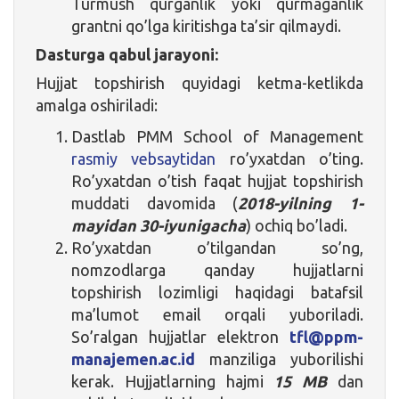
Turmush qurganlik yoki qurmaganlik
grantni qo’lga kiritishga ta’sir qilmaydi.
Dasturga qabul jarayoni:
Hujjat topshirish quyidagi ketma-ketlikda
amalga oshiriladi:
Dastlab PMM School of Management
rasmiy vebsaytidan
ro’yxatdan o’ting.
Ro’yxatdan o’tish faqat hujjat topshirish
muddati davomida (
2018-yilning 1-
mayidan 30-iyunigacha
) ochiq bo’ladi.
Ro’yxatdan o’tilgandan so’ng,
nomzodlarga qanday hujjatlarni
topshirish lozimligi haqidagi batafsil
ma’lumot email orqali yuboriladi.
So’ralgan hujjatlar elektron
tfl@ppm-
manajemen.ac.id
manziliga yuborilishi
kerak. Hujjatlarning hajmi
15 MB
dan