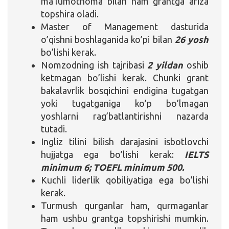
ma’lumotnoma bilan ham grantga ariza
topshira oladi.
Master of Management dasturida
o’qishni boshlaganida ko’pi bilan
26 yosh
bo’lishi kerak.
Nomzodning ish tajribasi
2 yildan
oshib
ketmagan bo’lishi kerak. Chunki grant
bakalavrlik bosqichini endigina tugatgan
yoki tugatganiga ko’p bo’lmagan
yoshlarni rag’batlantirishni nazarda
tutadi.
Ingliz tilini bilish darajasini isbotlovchi
hujjatga ega bo’lishi kerak:
IELTS
minimum 6; TOEFL minimum 500.
Kuchli liderlik qobiliyatiga ega bo’lishi
kerak.
Turmush qurganlar ham, qurmaganlar
ham ushbu grantga topshirishi mumkin.