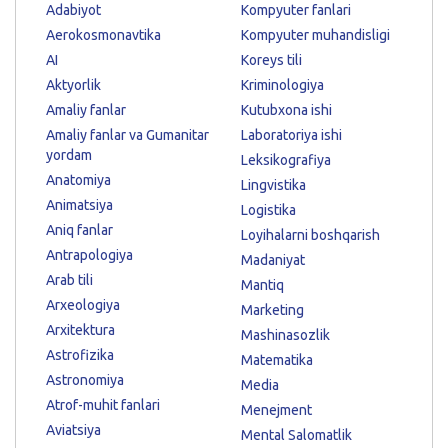
Adabiyot
Kompyuter fanlari
Aerokosmonavtika
Kompyuter muhandisligi
AI
Koreys tili
Aktyorlik
Kriminologiya
Amaliy fanlar
Kutubxona ishi
Amaliy fanlar va Gumanitar
Laboratoriya ishi
yordam
Leksikografiya
Anatomiya
Lingvistika
Animatsiya
Logistika
Aniq fanlar
Loyihalarni boshqarish
Antrapologiya
Madaniyat
Arab tili
Mantiq
Arxeologiya
Marketing
Arxitektura
Mashinasozlik
Astrofizika
Matematika
Astronomiya
Media
Atrof-muhit fanlari
Menejment
Aviatsiya
Mental Salomatlik