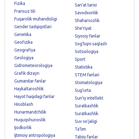
Fizika
San'at tarixi
Fransuz tili
Savodxonlik
Fuqarolik muhandisligi
Shaharsozlik
Gender tadqiqotlari
She'riyat
Genetika
Siyosiy fanlar
Geofizika
Sog'liqni saqlash
Geografiya
Sotsiologiya
Geologiya
Sport
Gidrometeorologiya
Statistika
Grafik dizayn
STEM fanlari
Gumanitar fanlar
Stomatologiya
Haykaltaroshlik
Sug'urta
Hayot haqidagi fanlar
Sun'iy intellekt
Hisoblash
Suratkashlik
Hunarmandchilik
Suratkashlik
Huquqshunoslik
Suv xo'jaligi
Ijodkorlik
Ta'lim
Ijtimoiy antropologiya
Tabiiy fanlar