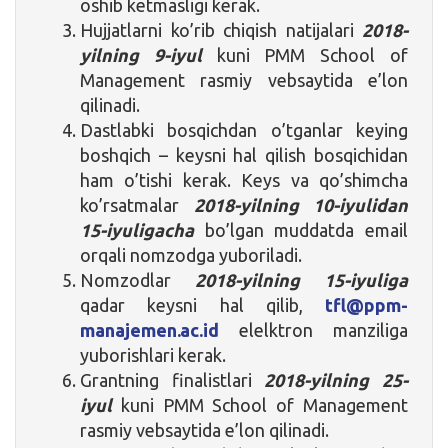
oshib ketmasligi kerak.
Hujjatlarni ko’rib chiqish natijalari
2018-
yilning 9-iyul
kuni PMM School of
Management rasmiy vebsaytida e’lon
qilinadi.
Dastlabki bosqichdan o’tganlar keying
boshqich – keysni hal qilish bosqichidan
ham o’tishi kerak. Keys va qo’shimcha
ko’rsatmalar
2018-yilning 10-iyulidan
15-iyuligacha
bo’lgan muddatda email
orqali nomzodga yuboriladi.
Nomzodlar
2018-yilning 15-iyuliga
qadar keysni hal qilib,
tfl@ppm-
manajemen.ac.id
elelktron manziliga
yuborishlari kerak.
Grantning finalistlari
2018-yilning 25-
iyul
kuni PMM School of Management
rasmiy vebsaytida e’lon qilinadi.