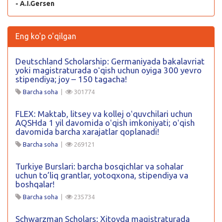
- A.I.Gersen
Eng ko'p o'qilgan
Deutschland Scholarship: Germaniyada bakalavriat
yoki magistraturada oʻqish uchun oyiga 300 yevro
stipendiya; joy – 150 tagacha!
Barcha soha
|
301774
FLEX: Maktab, litsey va kollej oʻquvchilari uchun
AQSHda 1 yil davomida oʻqish imkoniyati; oʻqish
davomida barcha xarajatlar qoplanadi!
Barcha soha
|
269121
Turkiye Burslari: barcha bosqichlar va sohalar
uchun to’liq grantlar, yotoqxona, stipendiya va
boshqalar!
Barcha soha
|
235734
Schwarzman Scholars: Xitoyda magistraturada