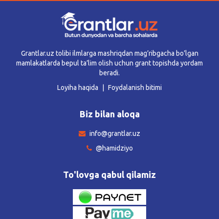
Grantlar.uz tolibi ilmlarga mashriqdan mag’ribgacha bo’lgan
mamlakatlarda bepul ta’lim olish uchun grant topishda yordam
beradi.
Loyiha haqida
Foydalanish bitimi
Biz bilan aloqa
info@grantlar.uz
@hamidziyo
To'lovga qabul qilamiz