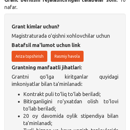
nafar.
Grant kimlar uchun?
Magistraturada o'qishni xohlovchilar uchun
Batafsil ma'lumot uchun link
Ariza topshirish
Rasmiy havola
Grantning manfaatli jihatlari:
Grantni qo’lga kiritganlar quyidagi
imkoniyatlar bilan ta’minlanadi:
Kontrakt puli to’liq to’lab beriladi;
Bitirganligini ro’yxatdan olish to’lovi
to’lab beriladi;
20 oy davomida oylik stipendiya bilan
ta’minlanadi;