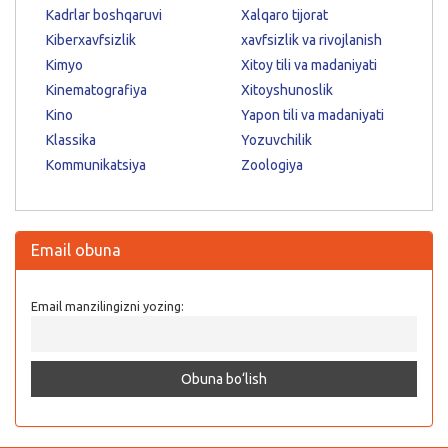
Kadrlar boshqaruvi
Xalqaro tijorat
Kiberxavfsizlik
xavfsizlik va rivojlanish
Kimyo
Xitoy tili va madaniyati
Kinematografiya
Xitoyshunoslik
Kino
Yapon tili va madaniyati
Klassika
Yozuvchilik
Kommunikatsiya
Zoologiya
Email obuna
Email manzilingizni yozing: