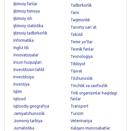
Ijtimoiy fanlar
Tadbirkorlik
Ijtimoiy himoya
Tarix
Ijtimoiy ish
Tarjimonlik
Ijtimoiy statistika
Tasviriy sanʼat
Ijtimoiy tadbirkorlik
Tekstil
Informatika
Temir yo'llar
Ingliz tili
Texnik fanlar
Innovatsiyalar
Texnologiya
Inson huquqlari
Tibbiyot
Investitsion tahlil
Tijorat
Investitsiya
Tilshunoslik
Investiya
Tinchlik va xavfsizlik
Iqlim
Tirik organizmlar haqidagi
Iqtisod
fanlar
Iqtisodiy geografiya
Transport
Jamiyatshunoslik
Turizm
Jismoniy tarbiya
Veterinariya
Jurnalistika
Xalqaro munosabatlar