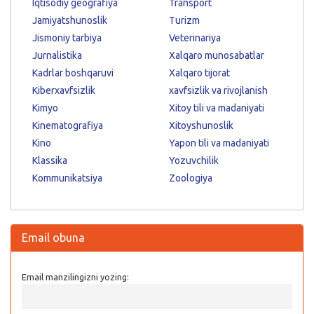
Iqtisodiy geografiya
Transport
Jamiyatshunoslik
Turizm
Jismoniy tarbiya
Veterinariya
Jurnalistika
Xalqaro munosabatlar
Kadrlar boshqaruvi
Xalqaro tijorat
Kiberxavfsizlik
xavfsizlik va rivojlanish
Kimyo
Xitoy tili va madaniyati
Kinematografiya
Xitoyshunoslik
Kino
Yapon tili va madaniyati
Klassika
Yozuvchilik
Kommunikatsiya
Zoologiya
Email obuna
Email manzilingizni yozing: