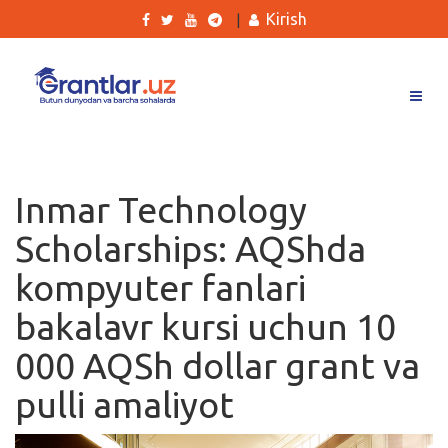
Kirish
|
Grantlar
Tanlovlar
Inmar Technology
Ishlar
Scholarships: AQShda
Kurslar
kompyuter fanlari
Blog
bakalavr kursi uchun 10
Yana
000 AQSh dollar grant va
pulli amaliyot
Qidirish