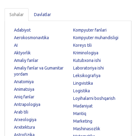
Sohalar
Davlatlar
Adabiyot
Kompyuter fanlari
Aerokosmonavtika
Kompyuter muhandisligi
AI
Koreys tili
Aktyorlik
Kriminologiya
Amaliy fanlar
Kutubxona ishi
Amaliy fanlar va Gumanitar
Laboratoriya ishi
yordam
Leksikografiya
Anatomiya
Lingvistika
Animatsiya
Logistika
Aniq fanlar
Loyihalarni boshqarish
Antrapologiya
Madaniyat
Arab tili
Mantiq
Arxeologiya
Marketing
Arxitektura
Mashinasozlik
Astrofizika