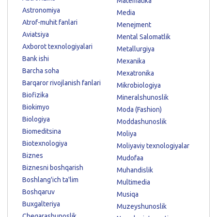
Matematika
Astronomiya
Media
Atrof-muhit fanlari
Menejment
Aviatsiya
Mental Salomatlik
Axborot texnologiyalari
Metallurgiya
Bank ishi
Mexanika
Barcha soha
Mexatronika
Barqaror rivojlanish fanlari
Mikrobiologiya
Biofizika
Mineralshunoslik
Biokimyo
Moda (Fashion)
Biologiya
Moddashunoslik
Biomeditsina
Moliya
Biotexnologiya
Moliyaviy texnologiyalar
Biznes
Mudofaa
Biznesni boshqarish
Muhandislik
Boshlang'ich ta'lim
Multimedia
Boshqaruv
Musiqa
Buxgalteriya
Muzeyshunoslik
Chegarashunoslik