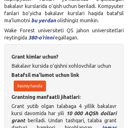
bakalavr kurslarida o’qish uchun beriladi. Kompyuter
fanlari bo’yicha bakalavr kurslari haqida batafsil
ma’lumotni
bu yerdan
olishingiz mumkin.
Wake Forest universiteti QS jahon universitetlari
reytingida
380-o’rinni
egallagan.
Grant kimlar uchun?
Bakalavr kursida o’qishni xohlovchilar uchun
Batafsil ma'lumot uchun link
Rasmiy havola
Grantning manfaatli jihatlari:
Grant yutib olgan talabaga 4 yillik bakalavr
kursi davomida har yili
10 000 AQSh dollari
grant
beriladi. Undan tashqari, talaba grant
dasturi hamkori hisoblangan
Inmar