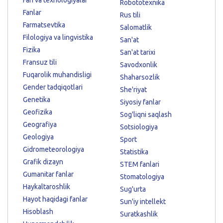
Robototexnika
Fanlar
Rus tili
Farmatsevtika
Salomatlik
Filologiya va lingvistika
San'at
Fizika
San'at tarixi
Fransuz tili
Savodxonlik
Fuqarolik muhandisligi
Shaharsozlik
Gender tadqiqotlari
She'riyat
Genetika
Siyosiy fanlar
Geofizika
Sog'liqni saqlash
Geografiya
Sotsiologiya
Geologiya
Sport
Gidrometeorologiya
Statistika
Grafik dizayn
STEM fanlari
Gumanitar fanlar
Stomatologiya
Haykaltaroshlik
Sug'urta
Hayot haqidagi fanlar
Sun'iy intellekt
Hisoblash
Suratkashlik