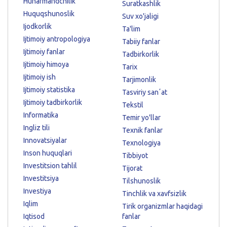
Hunarmandchilik
Suratkashlik
Huquqshunoslik
Suv xo'jaligi
Ijodkorlik
Ta'lim
Ijtimoiy antropologiya
Tabiiy fanlar
Ijtimoiy fanlar
Tadbirkorlik
Ijtimoiy himoya
Tarix
Ijtimoiy ish
Tarjimonlik
Ijtimoiy statistika
Tasviriy sanʼat
Ijtimoiy tadbirkorlik
Tekstil
Informatika
Temir yo'llar
Ingliz tili
Texnik fanlar
Innovatsiyalar
Texnologiya
Inson huquqlari
Tibbiyot
Investitsion tahlil
Tijorat
Investitsiya
Tilshunoslik
Investiya
Tinchlik va xavfsizlik
Iqlim
Tirik organizmlar haqidagi
Iqtisod
fanlar