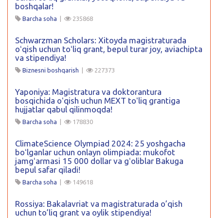
boshqalar!
Barcha soha
|
235868
Schwarzman Scholars: Xitoyda magistraturada
oʻqish uchun toʻliq grant, bepul turar joy, aviachipta
va stipendiya!
Biznesni boshqarish
|
227373
Yaponiya: Magistratura va doktorantura
bosqichida oʻqish uchun MEXT toʻliq grantiga
hujjatlar qabul qilinmoqda!
Barcha soha
|
178830
ClimateScience Olympiad 2024: 25 yoshgacha
boʻlganlar uchun onlayn olimpiada: mukofot
jamgʻarmasi 15 000 dollar va gʻoliblar Bakuga
bepul safar qiladi!
Barcha soha
|
149618
Rossiya: Bakalavriat va magistraturada o’qish
uchun to’liq grant va oylik stipendiya!