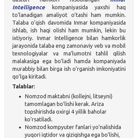
Intelligence
kompaniyasida yaxshi haq
to’lanadigan amaliyot o’tashi ham mumkin.
Talaba o’qish davomida Inmar kompaniyasida
ishlab, ish haqi olishi ham mumkin, lekin bu
ixtiyoriy. Inmar Intelligence bilan hamkorlik
jarayonida talaba eng zamonaviy veb va mobil
texnologiyalar va ma’lumotni tahlil qilish
malakasiga ega bo’ladi hamda kompaniyada
murabbiy bilan birga ish o’rganish imkoniyatini
qo’lga kiritadi.
Talablar:
Nomzod maktabni (kollejni, litseyni)
tamomlagan bo’lishi kerak. Ariza
topshirishda oxirgi 4 yillik baholar
ko’rsatiladi.
Nomzod kompyuter fanlari yo’nalishida
yuqori iqtidor va qiziqishga ega bo’lishi,