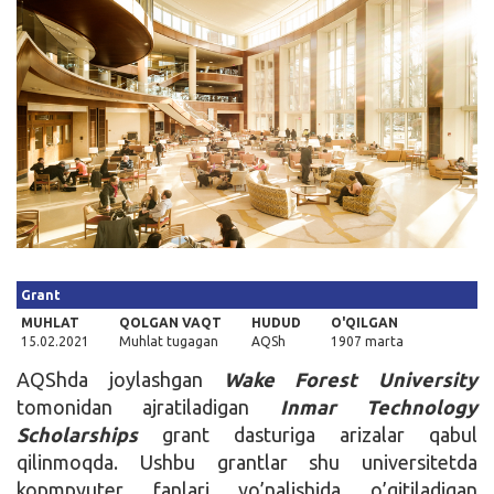
Kirish
Grant
MUHLAT
QOLGAN VAQT
HUDUD
O'QILGAN
15.02.2021
Muhlat tugagan
AQSh
1907 marta
AQShda joylashgan
Wake Forest University
tomonidan ajratiladigan
Inmar Technology
Scholarships
grant dasturiga arizalar qabul
qilinmoqda. Ushbu grantlar shu universitetda
kopmpyuter fanlari yo’nalishida o’qitiladigan