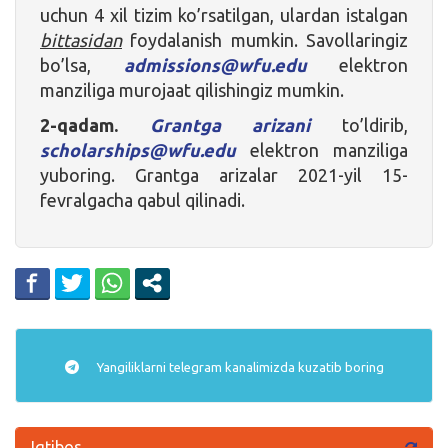
uchun 4 xil tizim ko’rsatilgan, ulardan istalgan
bittasidan
foydalanish mumkin. Savollaringiz
bo’lsa,
admissions@wfu.edu
elektron
manziliga murojaat qilishingiz mumkin.
2-qadam.
Grantga arizani
to’ldirib,
scholarships@wfu.edu
elektron manziliga
yuboring. Grantga arizalar 2021-yil 15-
fevralgacha qabul qilinadi.
Yangiliklarni
telegram
kanalimizda kuzatib boring
Iqtibos