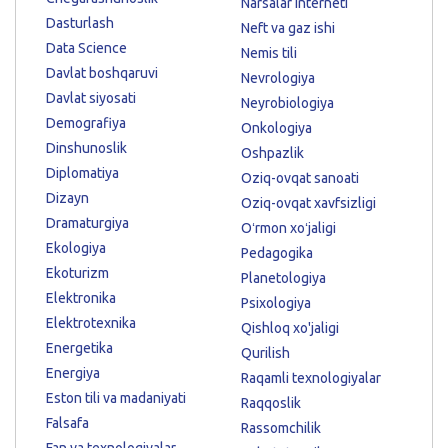
Narsalar interneti
Dasturlash
Neft va gaz ishi
Data Science
Nemis tili
Davlat boshqaruvi
Nevrologiya
Davlat siyosati
Neyrobiologiya
Demografiya
Onkologiya
Dinshunoslik
Oshpazlik
Diplomatiya
Oziq-ovqat sanoati
Dizayn
Oziq-ovqat xavfsizligi
Dramaturgiya
Oʻrmon xoʻjaligi
Ekologiya
Pedagogika
Ekoturizm
Planetologiya
Elektronika
Psixologiya
Elektrotexnika
Qishloq xo'jaligi
Energetika
Qurilish
Energiya
Raqamli texnologiyalar
Eston tili va madaniyati
Raqqoslik
Falsafa
Rassomchilik
Fan va texnologiyalar