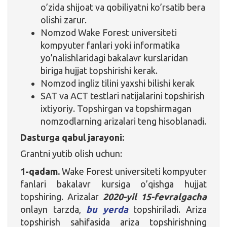
o’zida shijoat va qobiliyatni ko’rsatib bera
olishi zarur.
Nomzod Wake Forest universiteti
kompyuter fanlari yoki informatika
yo’nalishlaridagi bakalavr kurslaridan
biriga hujjat topshirishi kerak.
Nomzod ingliz tilini yaxshi bilishi kerak
SAT va ACT testlari natijalarini topshirish
ixtiyoriy. Topshirgan va topshirmagan
nomzodlarning arizalari teng hisoblanadi.
Dasturga qabul jarayoni:
Grantni yutib olish uchun:
1-qadam.
Wake Forest universiteti kompyuter
fanlari bakalavr kursiga o’qishga hujjat
topshiring. Arizalar
2020-yil 15-fevralgacha
onlayn tarzda,
bu yerda
topshiriladi. Ariza
topshirish sahifasida ariza topshirishning