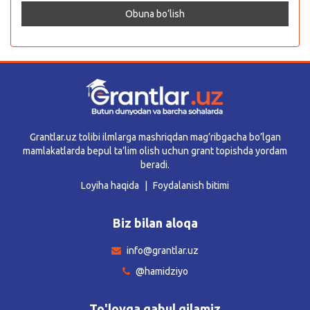
Grantlar.uz tolibi ilmlarga mashriqdan mag’ribgacha bo’lgan
mamlakatlarda bepul ta’lim olish uchun grant topishda yordam
beradi.
Loyiha haqida
Foydalanish bitimi
Biz bilan aloqa
info@grantlar.uz
@hamidziyo
To'lovga qabul qilamiz