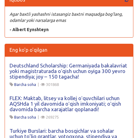
Agar baxtli yashashni istasangiz baxtni maqsadga bog’lang,
odamlar yoki narsalarga emas
- Albert Eynshteyn
Eng ko'p o'qilgan
Deutschland Scholarship: Germaniyada bakalavriat
yoki magistraturada oʻqish uchun oyiga 300 yevro
stipendiya; joy – 150 tagacha!
Barcha soha
|
301868
FLEX: Maktab, litsey va kollej oʻquvchilari uchun
AQSHda 1 yil davomida oʻqish imkoniyati; oʻqish
davomida barcha xarajatlar qoplanadi!
Barcha soha
|
269275
Turkiye Burslari: barcha bosqichlar va sohalar
uchun to’liq grantlar, yotoqxona, stipendiya va