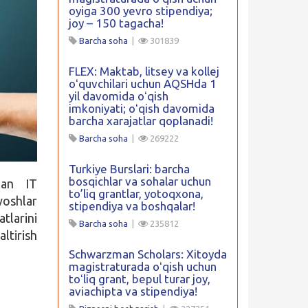
oyiga 300 yevro stipendiya;
joy – 150 tagacha!
Barcha soha
|
301839
FLEX: Maktab, litsey va kollej
oʻquvchilari uchun AQSHda 1
yil davomida oʻqish
imkoniyati; oʻqish davomida
barcha xarajatlar qoplanadi!
Barcha soha
|
269222
Turkiye Burslari: barcha
bosqichlar va sohalar uchun
dan IT
to’liq grantlar, yotoqxona,
yoshlar
stipendiya va boshqalar!
tlarini
Barcha soha
|
235812
ltirish
Schwarzman Scholars: Xitoyda
magistraturada oʻqish uchun
toʻliq grant, bepul turar joy,
aviachipta va stipendiya!