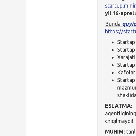
startup.min
yil 16-aprel
Bunda
quyid
https://star
Startap
Startap
Xarajatl
Startap
Kafolat
Startap 
mazmuni
shaklid
ESLATM
agentligining
chiqilmaydi!
MUHIM:
tanl