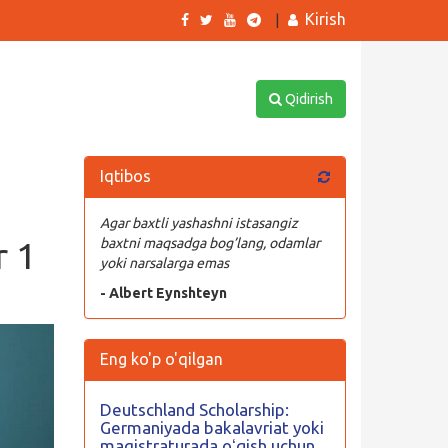
Kirish
|
Qidirish
Iqtibos
Agar baxtli yashashni istasangiz
r 1
baxtni maqsadga bog’lang, odamlar
yoki narsalarga emas
- Albert Eynshteyn
Eng ko'p o'qilgan
Deutschland Scholarship:
Germaniyada bakalavriat yoki
magistraturada oʻqish uchun