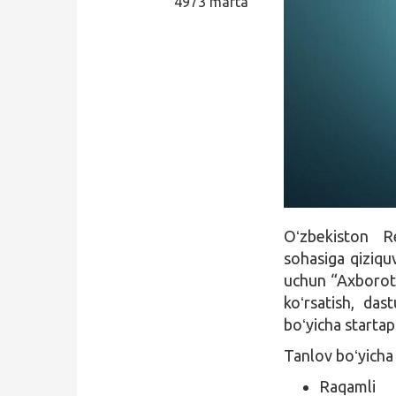
4973 marta
Qidirish
Kirish
Oʻzbekiston R
sohasiga qiziqu
uchun “Axborot-
koʻrsatish, das
boʻyicha startap 
Tanlov boʻyicha 
Raqamli