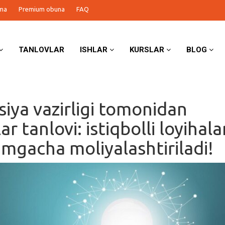
ma
Premium obuna
FAQ
TANLOVLAR
ISHLAR
KURSLAR
BLOG
siya vazirligi tomonidan
ar tanlovi: istiqbolli loyihala
ʻmgacha moliyalashtiriladi!