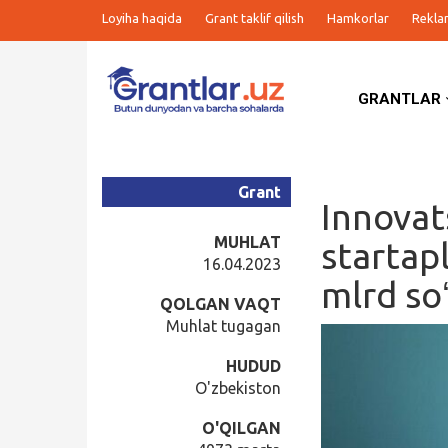
Loyiha haqida
Grant taklif qilish
Hamkorlar
Rekla
GRANTLAR
Grantlar
Tanlovlar
Grant
Innovat
Ishlar
MUHLAT
startapl
16.04.2023
mlrd so
Kurslar
QOLGAN VAQT
Muhlat tugagan
Blog
HUDUD
O'zbekiston
Yana
O'QILGAN