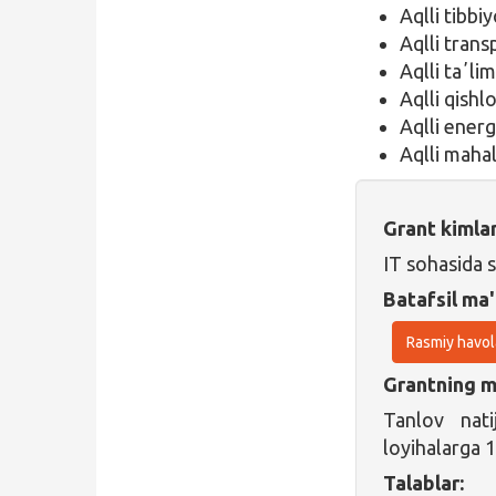
Aqlli tibbi
Aqlli trans
Aqlli taʼli
Aqlli qishlo
Aqlli energ
Aqlli mahal
Grant kimla
IT sohasida 
Batafsil ma'
Rasmiy havol
Grantning ma
Tanlov nati
loyihalarga 1
Talablar: