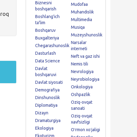
Biznesni
Mudofaa
boshqarish
Muhandislik
iroq
Boshlang'ich
Multimedia
ta'lim
Musiqa
Boshqaruv
Muzeyshunoslik
Buxgalteriya
Narsalar
Chegarashunoslik
interneti
Dasturlash
Neft va gaz ishi
Data Science
Nemis tili
Davlat
Nevrologiya
boshqaruvi
Neyrobiologiya
Davlat siyosati
Onkologiya
Demografiya
Oshpazlik
Dinshunoslik
Oziq-ovqat
Diplomatiya
sanoati
Dizayn
Oziq-ovqat
Dramaturgiya
xavfsizligi
Ekologiya
Oʻrmon xoʻjaligi
Ekoturizm