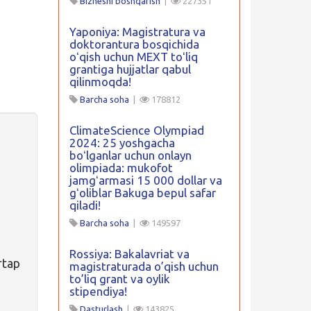
Biznesni boshqarish
|
227351
Yaponiya: Magistratura va
doktorantura bosqichida
oʻqish uchun MEXT toʻliq
grantiga hujjatlar qabul
qilinmoqda!
Barcha soha
|
178812
ClimateScience Olympiad
2024: 25 yoshgacha
boʻlganlar uchun onlayn
olimpiada: mukofot
jamgʻarmasi 15 000 dollar va
gʻoliblar Bakuga bepul safar
qiladi!
Barcha soha
|
149597
Rossiya: Bakalavriat va
rtap
magistraturada o’qish uchun
to’liq grant va oylik
stipendiya!
Dasturlash
|
143825