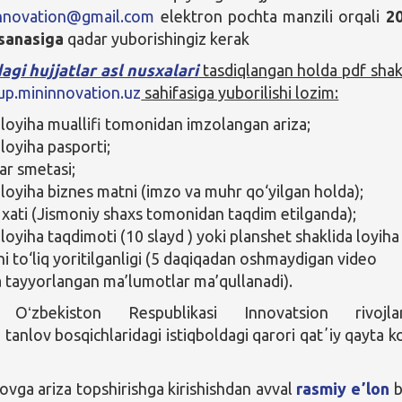
innovation@gmail.com
elektron pochta manzili orqali
2
 sanasiga
qadar yuborishingiz kerak
agi hujjatlar asl nusxalari
tasdiqlangan holda pdf shak
tup.mininnovation.uz
sahifasiga yuborilishi lozim:
 loyiha muallifi tomonidan imzolangan ariza;
 loyiha pasporti;
ar smetasi;
 loyiha biznes matni (imzo va muhr qo‘yilgan holda);
 xati (Jismoniy shaxs tomonidan taqdim etilganda);
loyiha taqdimoti (10 slayd ) yoki planshet shaklida loyiha
 to‘liq yoritilganligi (5 daqiqadan oshmaydigan video
a tayyorlangan ma’lumotlar ma’qullanadi).
A:
Oʻzbekiston Respublikasi Innovatsion rivojlan
 tanlov bosqichlaridagi istiqboldagi qarori qatʼiy qayta ko
ovga ariza topshirishga kirishishdan avval
rasmiy eʼlon
b