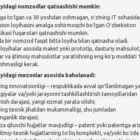
yidagi nomzodlar qatnashishi mumkin:
ga toʻlgan va 30 yoshdan oshmagan, oʻzining IT sohasida
sion loyihasini amalga oshirmoqchi boʻlgan Oʻzbekiston
ikasi fuqarolari qatnashishi mumkin.
a bir nomzod faqat bitta loyiha bilan qatnasha oladi.
 loyihalar asosida maket yoki prototip, dasturiy mahsulot
ar va ijtimoiy mahsulotlar yaratishning eng koʻp muddati 
oshmasligi kerak.
uyidagi mezonlar asosida baholanadi:
ing innovatsionligi – respublikada avval qoʻllanilmagan y
giyalar va/yoki jarayonni tashkillashtirish tamoyillaridan
ish darajasi, yangi xizmat yarata olishi;
ing texnik jihatdan mukammalligi, shu jumladan
nganlik darajasi;
a qiluvchi hujjatlar mavjudligi – patent yoki patentga ari
ilmiy-texnik hujjatlarning toʻliq komplekti, va/yoki koʻzda