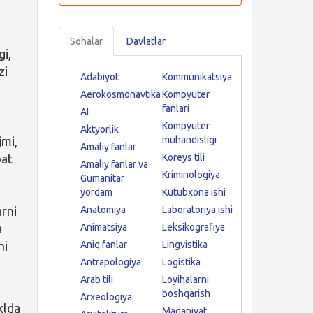
Sohalar
Davlatlar
gi,
zi
Adabiyot
Kommunikatsiya
Aerokosmonavtika
Kompyuter
fanlari
AI
Kompyuter
Aktyorlik
jmi,
muhandisligi
Amaliy fanlar
bat
Koreys tili
Amaliy fanlar va
Kriminologiya
Gumanitar
yordam
Kutubxona ishi
arni
Anatomiya
Laboratoriya ishi
a
Animatsiya
Leksikografiya
ni
Aniq fanlar
Lingvistika
Antrapologiya
Logistika
Arab tili
Loyihalarni
boshqarish
Arxeologiya
klda
Madaniyat