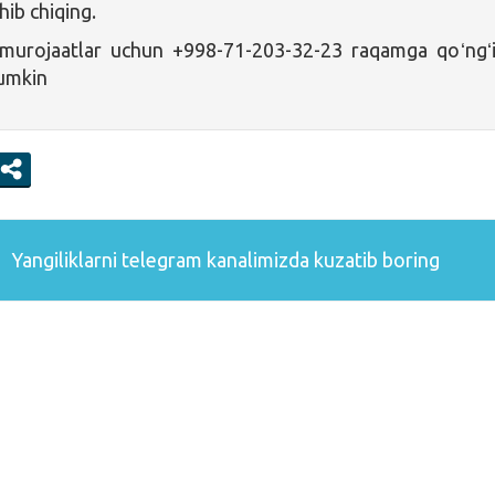
shib chiqing.
murojaatlar uchun +998-71-203-32-23 raqamga qoʻngʻ
mumkin
Yangiliklarni
telegram
kanalimizda kuzatib boring