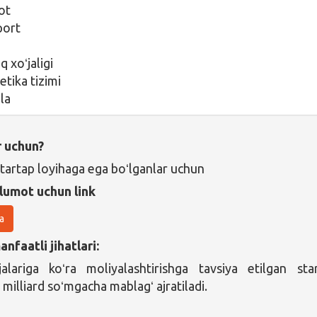
yot
port
m
q xoʻjaligi
etika tizimi
la
r uchun?
startap loyihaga ega boʻlganlar uchun
lumot uchun link
a
nfaatli jihatlari:
jalariga koʻra moliyalashtirishga tavsiya etilgan sta
 milliard soʻmgacha mablagʻ ajratiladi.