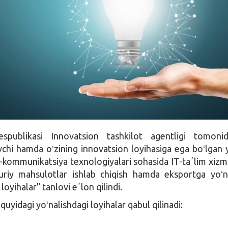
espublikasi Innovatsion tashkilot agentligi tomoni
vchi hamda oʻzining innovatsion loyihasiga ega boʻlgan 
kommunikatsiya texnologiyalari sohasida IT-taʼlim xizma
turiy mahsulotlar ishlab chiqish hamda eksportga yoʻna
loyihalar” tanlovi eʼlon qilindi.
quyidagi yoʻnalishdagi loyihalar qabul qilinadi: