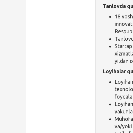
Tanlovda qu
18 yosh
innovat
Respubl
Tanlovd
Startap
xizmatl
yildan 
Loyihalar q
Loyihan
texnolo
foydalan
Loyihan
yakunla
Muhofaz
va/yoki 