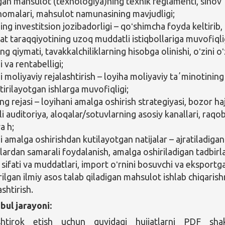
igan mahsulot (texnologiya)ning texnik reglamenti, sinov
nomalari, mahsulot namunasining mavjudligi;
ng investitsion jozibadorligi – qoʻshimcha foyda keltirib,
t taraqqiyotining uzoq muddatli istiqbollariga muvofiqli
ng qiymati, tavakkalchiliklarning hisobga olinishi, oʻzini oʻ
 va rentabelligi;
 moliyaviy rejalashtirish – loyiha moliyaviy taʼminotining
tirilayotgan ishlarga muvofiqligi;
g rejasi – loyihani amalga oshirish strategiyasi, bozor ha
i auditoriya, aloqalar/sotuvlarning asosiy kanallari, raqo
a h;
i amalga oshirishdan kutilayotgan natijalar – ajratiladigan
lardan samarali foydalanish, amalga oshiriladigan tadbirl
 sifati va muddatlari, import oʻrnini bosuvchi va eksportg
rilgan ilmiy asos talab qiladigan mahsulot ishlab chiqarish
ashtirish.
bul jarayoni:
shtirok etish uchun quyidagi hujjatlarni PDF sha