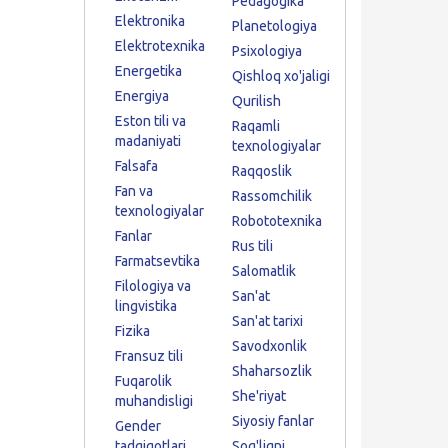
Pedagogika
Elektronika
Planetologiya
Elektrotexnika
Psixologiya
Energetika
Qishloq xo'jaligi
Energiya
Qurilish
Eston tili va
Raqamli
madaniyati
texnologiyalar
Falsafa
Raqqoslik
Fan va
Rassomchilik
texnologiyalar
Robototexnika
Fanlar
Rus tili
Farmatsevtika
Salomatlik
Filologiya va
San'at
lingvistika
San'at tarixi
Fizika
Savodxonlik
Fransuz tili
Shaharsozlik
Fuqarolik
She'riyat
muhandisligi
Siyosiy fanlar
Gender
tadqiqotlari
Sog'liqni