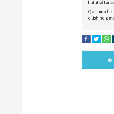
batafsil tani
Qoʻshimcha 
qilishingiz 