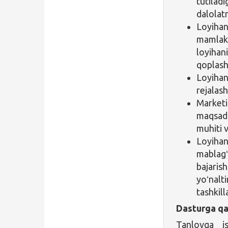
tutilad
dalolat
Loyihani
mamlaka
loyihani
qoplashi
Loyihani
rejalash
Marketin
maqsadl
muhiti v
Loyihan
mablagʻ
bajarish
yoʻnalti
tashkill
Dasturga qa
Tanlovga i