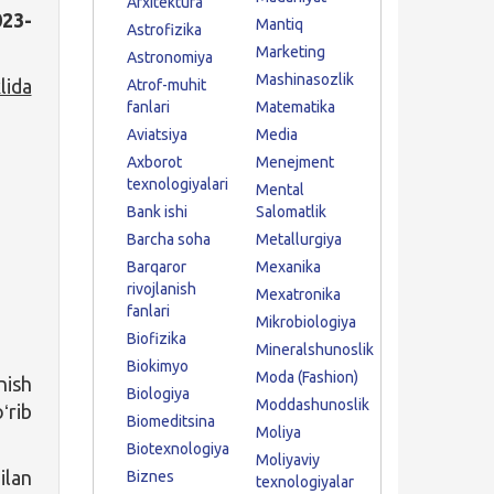
Arxitektura
023-
Mantiq
Astrofizika
Marketing
Astronomiya
Mashinasozlik
lida
Atrof-muhit
fanlari
Matematika
Aviatsiya
Media
Axborot
Menejment
texnologiyalari
Mental
Bank ishi
Salomatlik
Barcha soha
Metallurgiya
Barqaror
Mexanika
rivojlanish
Mexatronika
fanlari
Mikrobiologiya
Biofizika
Mineralshunoslik
Biokimyo
Moda (Fashion)
ish
Biologiya
Moddashunoslik
ʻrib
Biomeditsina
Moliya
Biotexnologiya
Moliyaviy
ilan
Biznes
texnologiyalar