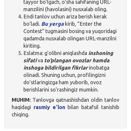
tayyor bo’lgach, o’sha sahifaning URL-
manzilini (havolasini) nusxalab oling.
Endi tanlov uchun ariza berish kerak
bo’ladi.
Bu yerga
kirib, “Enter the
Contest” tugmasini bosing va yuqoridagi
qadamda nusxalab olingan URL-manzilni
kiriting.
Eslatma: g’olibni aniqlashda
inshoning
sifati
va
to’plangan ovozlar hamda
inshoga bildirilgan fikrlar
inobatga
olinadi. Shuning uchun, profilingizni
do’stlaringizga ham yuborib, ovoz
berishlarini so’rashingiz mumkin.
MUHIM:
Tanlovga qatnashishdan oldin tanlov
haqidagi
rasmiy eʼlon
bilan batafsil tanishib
chiqing.