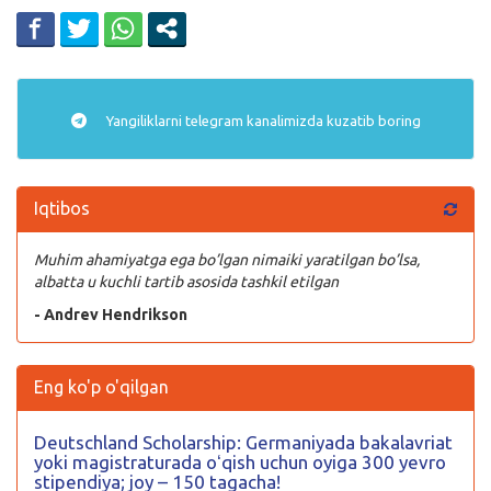
Yangiliklarni
telegram
kanalimizda kuzatib boring
Iqtibos
Muhim ahamiyatga ega bo’lgan nimaiki yaratilgan bo’lsa,
albatta u kuchli tartib asosida tashkil etilgan
- Andrev Hendrikson
Eng ko'p o'qilgan
Deutschland Scholarship: Germaniyada bakalavriat
yoki magistraturada oʻqish uchun oyiga 300 yevro
stipendiya; joy – 150 tagacha!