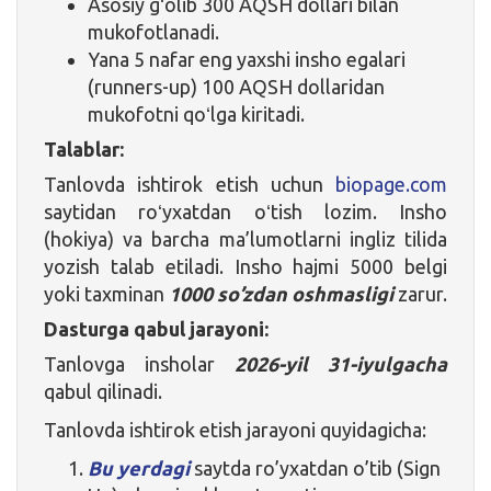
Asosiy gʻolib 300 AQSH dollari bilan
mukofotlanadi.
Yana 5 nafar eng yaxshi insho egalari
(runners-up) 100 AQSH dollaridan
mukofotni qoʻlga kiritadi.
Talablar:
Tanlovda ishtirok etish uchun
biopage.com
saytidan roʻyxatdan oʻtish lozim. Insho
(hokiya) va barcha ma’lumotlarni ingliz tilida
yozish talab etiladi. Insho hajmi 5000 belgi
yoki taxminan
1000 so’zdan
oshmasligi
zarur.
Dasturga qabul jarayoni:
Tanlovga insholar
2026-yil 31-iyulgacha
qabul qilinadi.
Tanlovda ishtirok etish jarayoni quyidagicha:
Bu yerdagi
saytda ro’yxatdan o’tib (Sign