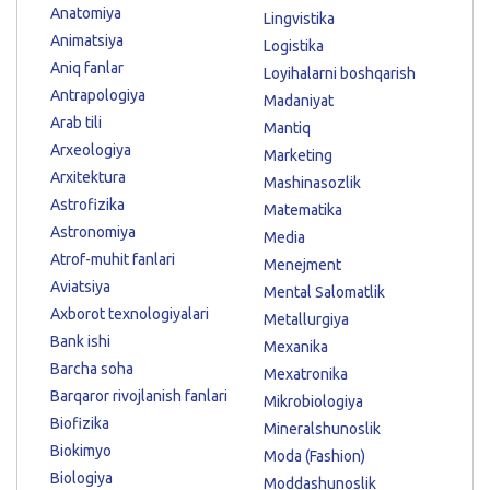
Anatomiya
Lingvistika
Animatsiya
Logistika
Aniq fanlar
Loyihalarni boshqarish
Antrapologiya
Madaniyat
Arab tili
Mantiq
Arxeologiya
Marketing
Arxitektura
Mashinasozlik
Astrofizika
Matematika
Astronomiya
Media
Atrof-muhit fanlari
Menejment
Aviatsiya
Mental Salomatlik
Axborot texnologiyalari
Metallurgiya
Bank ishi
Mexanika
Barcha soha
Mexatronika
Barqaror rivojlanish fanlari
Mikrobiologiya
Biofizika
Mineralshunoslik
Biokimyo
Moda (Fashion)
Biologiya
Moddashunoslik