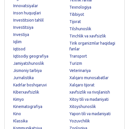
Innovatsiyalar
Texnologiya
Inson huquqlari
Tibbiyot
Investitsion tahlil
Tijorat
Investitsiya
Tilshunoslik
Investiya
Tinchlik va xavfsizlik
Iqlim
Tirik organizmlar haqidagi
Iqtisod
fanlar
Iqtisodiy geografiya
Transport
Jamiyatshunoslik
Turizm
Jismoniy tarbiya
Veterinariya
Jurnalistika
Xalqaro munosabatlar
Kadrlar boshqaruvi
Xalqaro tijorat
Kiberxavfsizlik
xavfsizlik va rivojlanish
Kimyo
Xitoy tili va madaniyati
Kinematografiya
Xitoyshunoslik
Kino
Yapon tili va madaniyati
Klassika
Yozuvchilik
Kommunikatsiya
Zoologiya