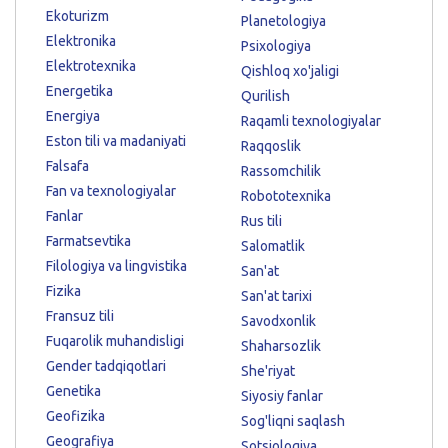
Ekoturizm
Planetologiya
Elektronika
Psixologiya
Elektrotexnika
Qishloq xo'jaligi
Energetika
Qurilish
Energiya
Raqamli texnologiyalar
Eston tili va madaniyati
Raqqoslik
Falsafa
Rassomchilik
Fan va texnologiyalar
Robototexnika
Fanlar
Rus tili
Farmatsevtika
Salomatlik
Filologiya va lingvistika
San'at
Fizika
San'at tarixi
Fransuz tili
Savodxonlik
Fuqarolik muhandisligi
Shaharsozlik
Gender tadqiqotlari
She'riyat
Genetika
Siyosiy fanlar
Geofizika
Sog'liqni saqlash
Geografiya
Sotsiologiya