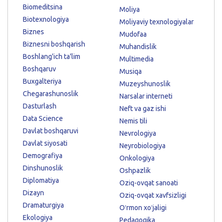
Biomeditsina
Moliya
Biotexnologiya
Moliyaviy texnologiyalar
Biznes
Mudofaa
Biznesni boshqarish
Muhandislik
Boshlang'ich ta'lim
Multimedia
Boshqaruv
Musiqa
Buxgalteriya
Muzeyshunoslik
Chegarashunoslik
Narsalar interneti
Dasturlash
Neft va gaz ishi
Data Science
Nemis tili
Davlat boshqaruvi
Nevrologiya
Davlat siyosati
Neyrobiologiya
Demografiya
Onkologiya
Dinshunoslik
Oshpazlik
Diplomatiya
Oziq-ovqat sanoati
Dizayn
Oziq-ovqat xavfsizligi
Dramaturgiya
Oʻrmon xoʻjaligi
Ekologiya
Pedagogika