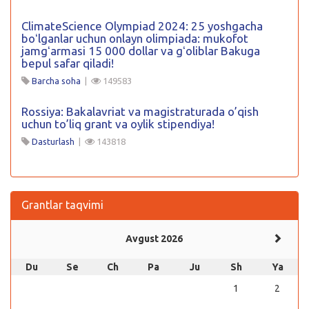
ClimateScience Olympiad 2024: 25 yoshgacha
boʻlganlar uchun onlayn olimpiada: mukofot
jamgʻarmasi 15 000 dollar va gʻoliblar Bakuga
bepul safar qiladi!
Barcha soha
|
149583
Rossiya: Bakalavriat va magistraturada o’qish
uchun to’liq grant va oylik stipendiya!
Dasturlash
|
143818
Grantlar taqvimi
Avgust 2026
Du
Se
Ch
Pa
Ju
Sh
Ya
1
2