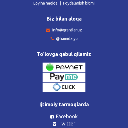
Loyiha haqida
Foydalanish bitimi
Biz bilan aloqa
info@grantlar.uz
@hamidziyo
To'lovga qabul qilamiz
Ijtimoiy tarmoqlarda
Facebook
Twitter