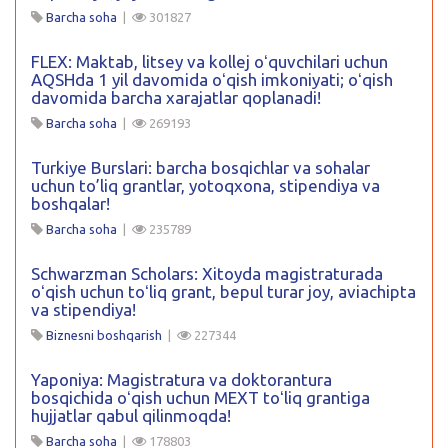
Barcha soha
|
301827
FLEX: Maktab, litsey va kollej oʻquvchilari uchun
AQSHda 1 yil davomida oʻqish imkoniyati; oʻqish
davomida barcha xarajatlar qoplanadi!
Barcha soha
|
269193
Turkiye Burslari: barcha bosqichlar va sohalar
uchun to’liq grantlar, yotoqxona, stipendiya va
boshqalar!
Barcha soha
|
235789
Schwarzman Scholars: Xitoyda magistraturada
oʻqish uchun toʻliq grant, bepul turar joy, aviachipta
va stipendiya!
Biznesni boshqarish
|
227344
Yaponiya: Magistratura va doktorantura
bosqichida oʻqish uchun MEXT toʻliq grantiga
hujjatlar qabul qilinmoqda!
Barcha soha
|
178803