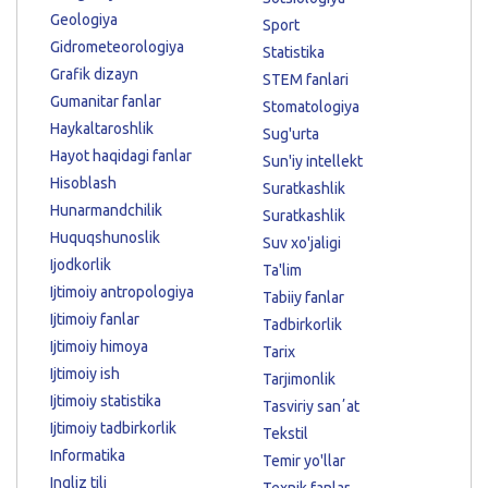
Geologiya
Sport
Gidrometeorologiya
Statistika
Grafik dizayn
STEM fanlari
Gumanitar fanlar
Stomatologiya
Haykaltaroshlik
Sug'urta
Hayot haqidagi fanlar
Sun'iy intellekt
Hisoblash
Suratkashlik
Hunarmandchilik
Suratkashlik
Huquqshunoslik
Suv xo'jaligi
Ijodkorlik
Ta'lim
Ijtimoiy antropologiya
Tabiiy fanlar
Ijtimoiy fanlar
Tadbirkorlik
Ijtimoiy himoya
Tarix
Ijtimoiy ish
Tarjimonlik
Ijtimoiy statistika
Tasviriy sanʼat
Ijtimoiy tadbirkorlik
Tekstil
Informatika
Temir yo'llar
Ingliz tili
Texnik fanlar