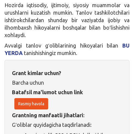
Hozirda iqtisodiy, ijtimoiy, siyosiy muammolar va
urushlarni kuzatish mumkin. Tanlov tashkilotchilari
ishtirokchilardan shunday bir vaziyatda ijobiy va
ilhombaxsh hikoyalarni boshqalar bilan boʻlishishni
xohlaydi.
Avvalgi tanlov gʻoliblarining hikoyalari bilan
BU
YERDA
tanishishingiz mumkin.
Grant kimlar uchun?
Barcha uchun
Batafsil ma'lumot uchun link
Rasmiy havola
Grantning manfaatli jihatlari:
Gʻoliblar quyidagicha taqdirlanadi: