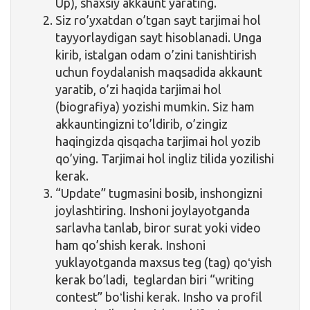
Up), shaxsiy akkaunt yarating.
Siz ro’yxatdan o’tgan sayt tarjimai hol
tayyorlaydigan sayt hisoblanadi. Unga
kirib, istalgan odam o’zini tanishtirish
uchun foydalanish maqsadida akkaunt
yaratib, o’zi haqida tarjimai hol
(biografiya) yozishi mumkin. Siz ham
akkauntingizni to’ldirib, o’zingiz
haqingizda qisqacha tarjimai hol yozib
qo’ying. Tarjimai hol ingliz tilida yozilishi
kerak.
“Update” tugmasini bosib, inshongizni
joylashtiring. Inshoni joylayotganda
sarlavha tanlab, biror surat yoki video
ham qo’shish kerak. Inshoni
yuklayotganda maxsus teg (tag) qoʻyish
kerak bo’ladi, teglardan biri “writing
contest” boʻlishi kerak. Insho va profil