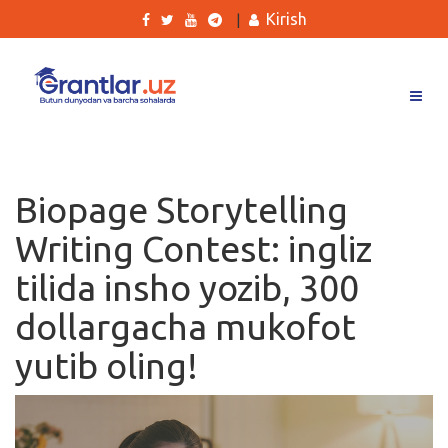
Kirish
|
Grantlar
Tanlovlar
Biopage Storytelling
Ishlar
Writing Contest: ingliz
Kurslar
tilida insho yozib, 300
Blog
dollargacha mukofot
Yana
yutib oling!
Qidirish