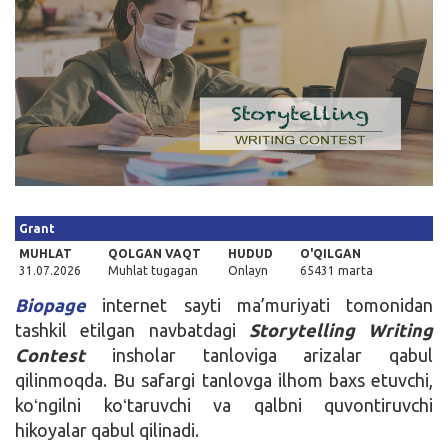
Kirish
Grant
MUHLAT
QOLGAN VAQT
HUDUD
O'QILGAN
31.07.2026
Muhlat tugagan
Onlayn
65431 marta
Biopage
internet sayti ma’muriyati tomonidan
tashkil etilgan navbatdagi
Storytelling Writing
Contest
insholar tanloviga arizalar qabul
qilinmoqda. Bu safargi tanlovga ilhom baxs etuvchi,
koʻngilni koʻtaruvchi va qalbni quvontiruvchi
hikoyalar qabul qilinadi.