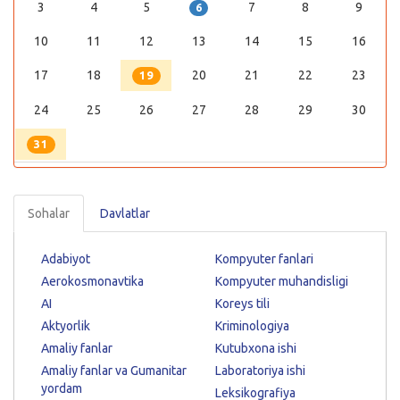
3
4
5
7
8
9
6
10
11
12
13
14
15
16
17
18
20
21
22
23
19
24
25
26
27
28
29
30
31
Sohalar
Davlatlar
Adabiyot
Kompyuter fanlari
Aerokosmonavtika
Kompyuter muhandisligi
AI
Koreys tili
Aktyorlik
Kriminologiya
Amaliy fanlar
Kutubxona ishi
Amaliy fanlar va Gumanitar
Laboratoriya ishi
yordam
Leksikografiya