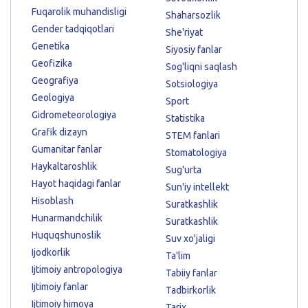
Fuqarolik muhandisligi
Shaharsozlik
Gender tadqiqotlari
She'riyat
Genetika
Siyosiy fanlar
Geofizika
Sog'liqni saqlash
Geografiya
Sotsiologiya
Geologiya
Sport
Gidrometeorologiya
Statistika
Grafik dizayn
STEM fanlari
Gumanitar fanlar
Stomatologiya
Haykaltaroshlik
Sug'urta
Hayot haqidagi fanlar
Sun'iy intellekt
Hisoblash
Suratkashlik
Hunarmandchilik
Suratkashlik
Huquqshunoslik
Suv xo'jaligi
Ijodkorlik
Ta'lim
Ijtimoiy antropologiya
Tabiiy fanlar
Ijtimoiy fanlar
Tadbirkorlik
Ijtimoiy himoya
Tarix