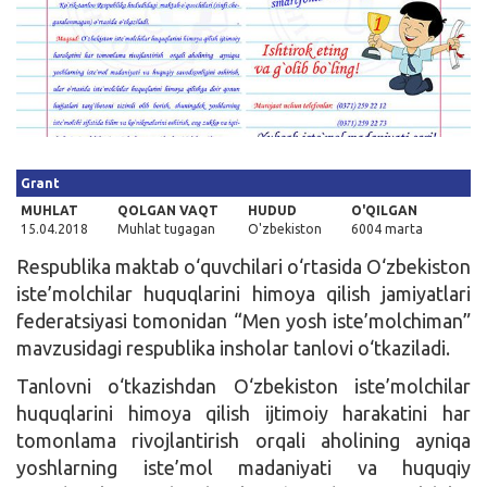
Kirish
Grant
MUHLAT
QOLGAN VAQT
HUDUD
O'QILGAN
15.04.2018
Muhlat tugagan
O'zbekiston
6004 marta
Respublika maktab o‘quvchilari o‘rtasida O‘zbekiston
iste’molchilar huquqlarini himoya qilish jamiyatlari
federatsiyasi tomonidan “Men yosh iste’molchiman”
mavzusidagi respublika insholar tanlovi o‘tkaziladi.
Tanlovni o‘tkazishdan O‘zbekiston iste’molchilar
huquqlarini himoya qilish ijtimoiy harakatini har
tomonlama rivojlantirish orqali aholining ayniqa
yoshlarning iste’mol madaniyati va huquqiy