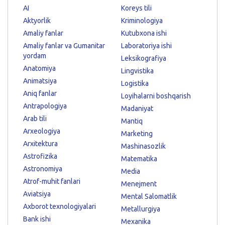
AI
Koreys tili
Aktyorlik
Kriminologiya
Amaliy fanlar
Kutubxona ishi
Amaliy fanlar va Gumanitar
Laboratoriya ishi
yordam
Leksikografiya
Anatomiya
Lingvistika
Animatsiya
Logistika
Aniq fanlar
Loyihalarni boshqarish
Antrapologiya
Madaniyat
Arab tili
Mantiq
Arxeologiya
Marketing
Arxitektura
Mashinasozlik
Astrofizika
Matematika
Astronomiya
Media
Atrof-muhit fanlari
Menejment
Aviatsiya
Mental Salomatlik
Axborot texnologiyalari
Metallurgiya
Bank ishi
Mexanika