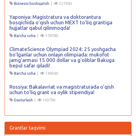
Biznesni boshqarish
|
227300
Yaponiya: Magistratura va doktorantura
bosqichida oʻqish uchun MEXT toʻliq grantiga
hujjatlar qabul qilinmoqda!
Barcha soha
|
178780
ClimateScience Olympiad 2024: 25 yoshgacha
boʻlganlar uchun onlayn olimpiada: mukofot
jamgʻarmasi 15 000 dollar va gʻoliblar Bakuga
bepul safar qiladi!
Barcha soha
|
149560
Rossiya: Bakalavriat va magistraturada o’qish
uchun to’liq grant va oylik stipendiya!
Dasturlash
|
143796
Grantlar taqvimi