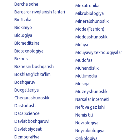
Barcha soha
Mexatronika
Barqaror rivojlanish fanlari
Mikrobiologiya
Biofizika
Mineralshunoslik
Biokimyo
Moda (Fashion)
Biologiya
Moddashunoslik
Biomeditsina
Moliya
Biotexnologiya
Moliyaviy texnologiyalar
Biznes
Mudofaa
Biznesni boshqarish
Muhandislik
Boshlang'ich ta'lim
Multimedia
Boshqaruv
Musiqa
Buxgalteriya
Muzeyshunoslik
Chegarashunoslik
Narsalar interneti
Dasturlash
Neft va gaz ishi
Data Science
Nemis tili
Davlat boshqaruvi
Nevrologiya
Davlat siyosati
Neyrobiologiya
Demografiya
Onkologiya