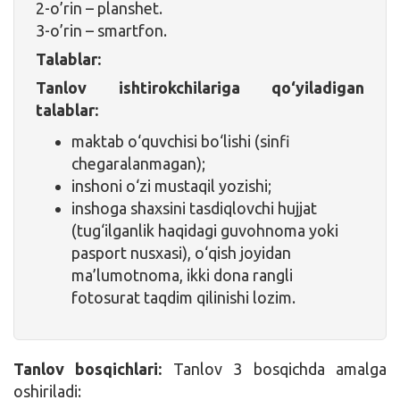
2-o’rin – planshet.
3-o’rin – smartfon.
Talablar:
Tanlov ishtirokchilariga qo‘yiladigan
talablar:
maktab o‘quvchisi bo‘lishi (sinfi
chegaralanmagan);
inshoni o‘zi mustaqil yozishi;
inshoga shaxsini tasdiqlovchi hujjat
(tug‘ilganlik haqidagi guvohnoma yoki
pasport nusxasi), o‘qish joyidan
ma’lumotnoma, ikki dona rangli
fotosurat taqdim qilinishi lozim.
Tanlov bosqichlari:
Tanlov 3 bosqichda amalga
oshiriladi: