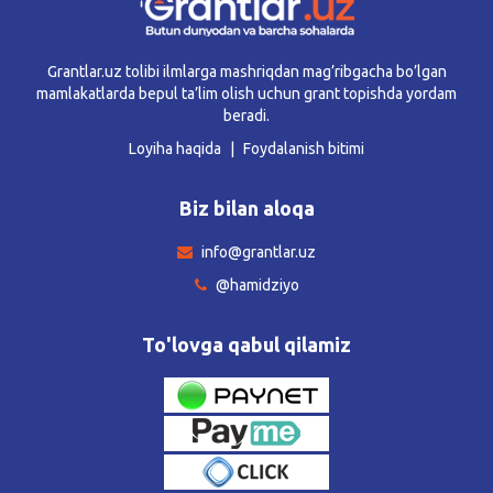
Grantlar.uz tolibi ilmlarga mashriqdan mag’ribgacha bo’lgan
mamlakatlarda bepul ta’lim olish uchun grant topishda yordam
beradi.
Loyiha haqida
Foydalanish bitimi
Biz bilan aloqa
info@grantlar.uz
@hamidziyo
To'lovga qabul qilamiz