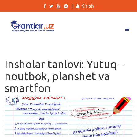
Kirish
|
Grantlar
Tanlovlar
Insholar tanlovi: Yutuq –
Ishlar
noutbok, planshet va
Kurslar
smartfon
Blog
Yana
Qidirish