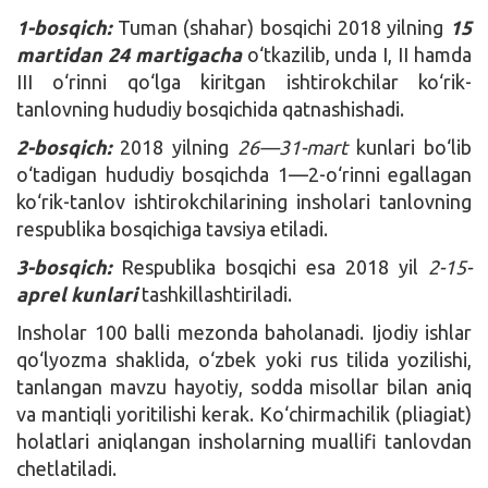
1-bosqich:
Tuman (shahar) bosqichi 2018 yilning
15
martidan 24 martigacha
o‘tkazilib, unda I, II hamda
III o‘rinni qo‘lga kiritgan ishtirokchilar ko‘rik-
tanlovning hududiy bosqichida qatnashishadi.
2-bosqich:
2018 yilning
26—31-mart
kunlari bo‘lib
o‘tadigan hududiy bosqichda 1—2-o‘rinni egallagan
ko‘rik-tanlov ishtirokchilarining insholari tanlovning
respublika bosqichiga tavsiya etiladi.
3-bosqich:
Respublika bosqichi esa 2018 yil
2-15-
aprel kunlari
tashkillashtiriladi.
Insholar 100 balli mezonda baholanadi. Ijodiy ishlar
qo‘lyozma shaklida, o‘zbek yoki rus tilida yozilishi,
tanlangan mavzu hayotiy, sodda misollar bilan aniq
va mantiqli yoritilishi kerak. Ko‘chirmachilik (pliagiat)
holatlari aniqlangan insholarning muallifi tanlovdan
chetlatiladi.