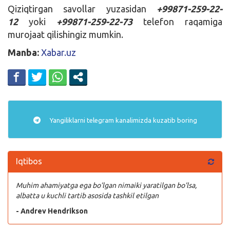
Qiziqtirgan savollar yuzasidan
+99871-259-22-
12
yoki
+99871-259-22-73
telefon raqamiga
murojaat qilishingiz mumkin.
Manba:
Xabar.uz
Yangiliklarni
telegram
kanalimizda kuzatib boring
Iqtibos
Muhim ahamiyatga ega bo’lgan nimaiki yaratilgan bo’lsa,
albatta u kuchli tartib asosida tashkil etilgan
- Andrev Hendrikson