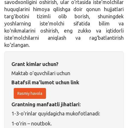
savodxonligini oshirish, ular o‘rtasida iste’molchilar
huquqlarini himoya qilishga doir qonun hujjatlari
targ‘ibotini tizimli olib borish, shuningdek
yoshlarning iste’molchi sifatida bilim va
ko‘nikmalarini oshirish, eng zukko va iqtidorli
iste’molchilarni aniqlash va rag‘batlantirish
ko‘zlangan.
Grant kimlar uchun?
Maktab o’quvchilari uchun
Batafsil ma'lumot uchun link
Rasmiy havola
Grantning manfaatli jihatlari:
1-3-o’rinlar quyidagicha mukofotlanadi:
1-o’rin – noutbok.