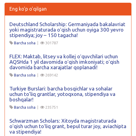
Eng ko'p o'qilgan
Deutschland Scholarship: Germaniyada bakalavriat
yoki magistraturada oʻqish uchun oyiga 300 yevro
stipendiya; joy – 150 tagacha!
Barcha soha
|
301787
FLEX: Maktab, litsey va kollej oʻquvchilari uchun
AQSHda 1 yil davomida oʻqish imkoniyati; oʻqish
davomida barcha xarajatlar qoplanadi!
Barcha soha
|
269142
Turkiye Burslari: barcha bosqichlar va sohalar
uchun to’liq grantlar, yotoqxona, stipendiya va
boshqalar!
Barcha soha
|
235751
Schwarzman Scholars: Xitoyda magistraturada
oʻqish uchun toʻliq grant, bepul turar joy, aviachipta
va stipendiya!