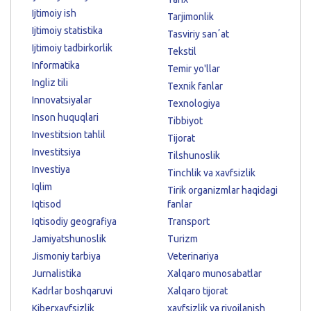
Ijtimoiy ish
Tarjimonlik
Ijtimoiy statistika
Tasviriy sanʼat
Ijtimoiy tadbirkorlik
Tekstil
Informatika
Temir yo'llar
Ingliz tili
Texnik fanlar
Innovatsiyalar
Texnologiya
Inson huquqlari
Tibbiyot
Investitsion tahlil
Tijorat
Investitsiya
Tilshunoslik
Investiya
Tinchlik va xavfsizlik
Iqlim
Tirik organizmlar haqidagi
Iqtisod
fanlar
Iqtisodiy geografiya
Transport
Jamiyatshunoslik
Turizm
Jismoniy tarbiya
Veterinariya
Jurnalistika
Xalqaro munosabatlar
Kadrlar boshqaruvi
Xalqaro tijorat
Kiberxavfsizlik
xavfsizlik va rivojlanish