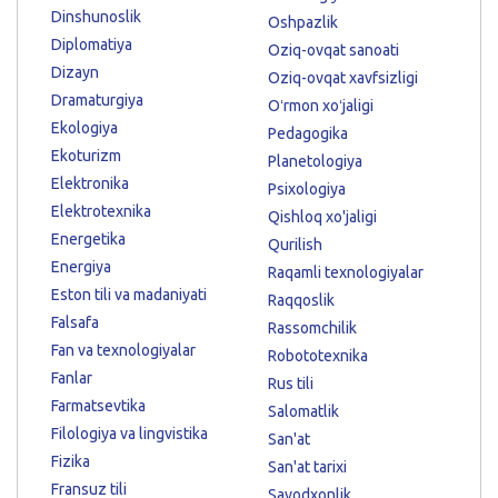
Dinshunoslik
Oshpazlik
Diplomatiya
Oziq-ovqat sanoati
Dizayn
Oziq-ovqat xavfsizligi
Dramaturgiya
Oʻrmon xoʻjaligi
Ekologiya
Pedagogika
Ekoturizm
Planetologiya
Elektronika
Psixologiya
Elektrotexnika
Qishloq xo'jaligi
Energetika
Qurilish
Energiya
Raqamli texnologiyalar
Eston tili va madaniyati
Raqqoslik
Falsafa
Rassomchilik
Fan va texnologiyalar
Robototexnika
Fanlar
Rus tili
Farmatsevtika
Salomatlik
Filologiya va lingvistika
San'at
Fizika
San'at tarixi
Fransuz tili
Savodxonlik