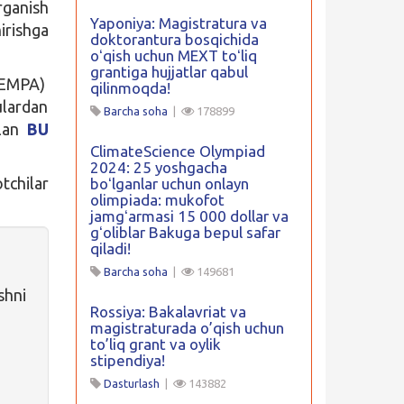
rganish
Yaponiya: Magistratura va
irishga
doktorantura bosqichida
oʻqish uchun MEXT toʻliq
grantiga hujjatlar qabul
 EMPA)
qilinmoqda!
ulardan
Barcha soha
|
178899
ilan
BU
ClimateScience Olympiad
2024: 25 yoshgacha
tchilar
boʻlganlar uchun onlayn
olimpiada: mukofot
jamgʻarmasi 15 000 dollar va
gʻoliblar Bakuga bepul safar
qiladi!
Barcha soha
|
149681
shni
Rossiya: Bakalavriat va
magistraturada o’qish uchun
to’liq grant va oylik
stipendiya!
Dasturlash
|
143882