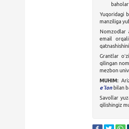
baholari
Yuqoridagi ba
manziliga yub
Nomzodlar ar
email orqal
qatnashishini
Grantlar oʻz
qilingan nom
mezbon unive
MUHIM:
Ariz
eʼlon
bilan b
Savollar yu
qilishingiz 