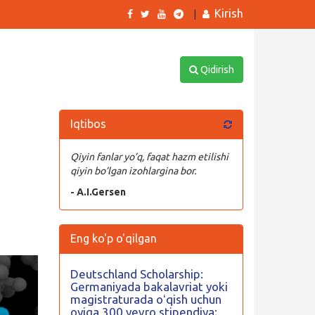
Kirish
|
Qidirish
Iqtibos
Qiyin fanlar yo’q, faqat hazm etilishi
qiyin bo’lgan izohlargina bor.
- A.I.Gersen
!
Eng ko'p o'qilgan
Deutschland Scholarship:
Germaniyada bakalavriat yoki
magistraturada oʻqish uchun
oyiga 300 yevro stipendiya;