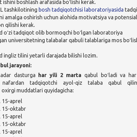
 ishini boshlash arafasida boʻlishi kerak.
 tashkilotining
bosh tadqiqotchisi laboratoriyasida
tadq
ini amalga oshirish uchun alohida motivatsiya va potensial
 qilishi kerak.
oʻzi tadqiqot olib bormoqchi boʻlgan laboratoriya
an universitetning talabalar qabuli talablariga mos boʻlis
ngliz tilini yetarli darajada bilishi lozim.
bul jarayoni:
qadar dasturga
har yili 2 marta
qabul boʻladi va har
nafardan tadqiqotchi ayol-qiz talaba qabul qilin
 oxirgi muddatlari quyidagicha:
l 15-aprel
l 15-oktabr
l 15-aprel
l 15-oktabr
l 15-aprel