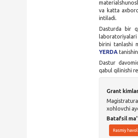
materialshunosl
va katta axboro
intiladi.
Dasturda bir 
laboratoriyalar
birini tanlashi
YERDA
tanishin
Dastur davomi
qabul qilinishi r
Grant kimla
Magistratur
xohlovchi ay
Batafsil ma'
Rasmiy havol