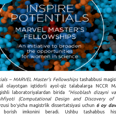
tials – MARVEL Master’s Fellowships
tashabbusi magis
sil olayotgan iqtidorli ayol-qiz talabalarga NCCR 
gishli laboratoriyalardan birida
“Hisoblash dizayni v
ashfiyoti (Computational Design and Discovery of
usi boʻyicha magistrlik dissertatsiyasi uchun
6 oy da
b borish imkonini beradi. Ushbu tashabbus his