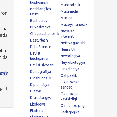
boshqarish
Muhandislik
Boshlang'ich
Multimedia
tron
ta'lim
Musiqa
Boshqaruv
Muzeyshunoslik
Buxgalteriya
acha
Narsalar
Chegarashunoslik
urda
interneti
Dasturlash
Neft va gaz ishi
Data Science
Nemis tili
abul
Davlat
Nevrologiya
hida
boshqaruvi
Neyrobiologiya
Davlat siyosati
Onkologiya
Demografiya
miy
Oshpazlik
Dinshunoslik
Oziq-ovqat
Diplomatiya
sanoati
jaat
Dizayn
Oziq-ovqat
Dramaturgiya
xavfsizligi
Ekologiya
Oʻrmon xoʻjaligi
Ekoturizm
Pedagogika