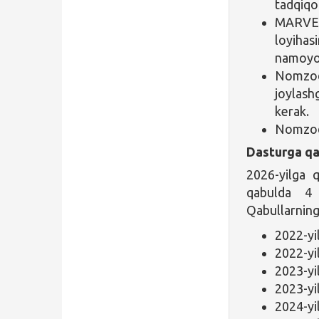
tadqiqot
MARVEL
loyihas
namoyon
Nomzod 
joylashg
kerak.
Nomzod i
Dasturga qa
2026-yilga 
qabulda 4 
Qabullarning
2022-yi
2022-yi
2023-yi
2023-yi
2024-yi