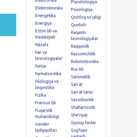
Elektronika
Planetologiya
Elektrotexnika
Psixologiya
Energetika
Qishloq xo'jaligi
Energiya
Qurilish
Eston tili va
Raqamli
madaniyati
texnologiyalar
Falsafa
Raqqoslik
Fan va
Rassomchilik
texnologiyalar
Robototexnika
Fanlar
Rus tili
Farmatsevtika
Salomatlik
Filologiya va
San'at
lingvistika
San'at tarixi
Fizika
Savodxonlik
Fransuz tili
Shaharsozlik
Fuqarolik
She'riyat
muhandisligi
Siyosiy fanlar
Gender
tadqiqotlari
Sog'liqni
saqlash