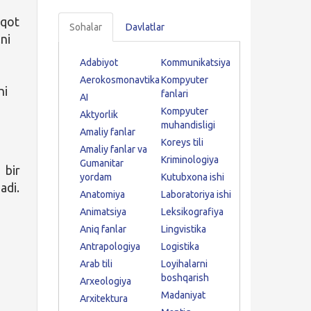
iqot
Sohalar
Davlatlar
ni
Adabiyot
Kommunikatsiya
Aerokosmonavtika
Kompyuter
hi
fanlari
AI
Kompyuter
Aktyorlik
muhandisligi
Amaliy fanlar
Koreys tili
Amaliy fanlar va
Kriminologiya
Gumanitar
 bir
yordam
Kutubxona ishi
adi.
Anatomiya
Laboratoriya ishi
Animatsiya
Leksikografiya
Aniq fanlar
Lingvistika
Antrapologiya
Logistika
Arab tili
Loyihalarni
boshqarish
Arxeologiya
Madaniyat
Arxitektura