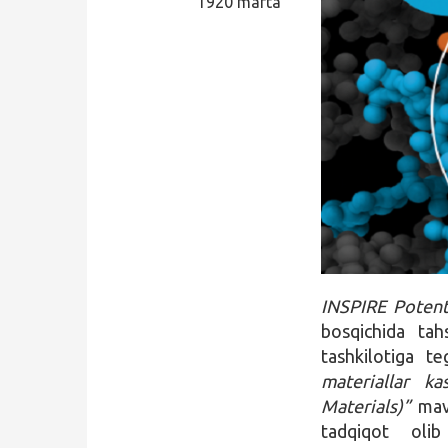
1920 marta
Qidirish
Kirish
INSPIRE Poten
bosqichida tah
tashkilotiga te
materiallar k
Materials)”
mavz
tadqiqot oli