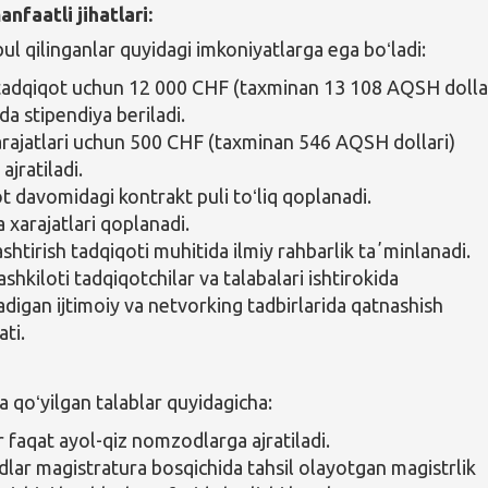
nfaatli jihatlari:
ul qilinganlar quyidagi imkoniyatlarga ega boʻladi:
 tadqiqot uchun 12 000 CHF (taxminan 13 108 AQSH dolla
da stipendiya beriladi.
arajatlari uchun 500 CHF (taxminan 546 AQSH dollari)
ajratiladi.
t davomidagi kontrakt puli toʻliq qoplanadi.
 xarajatlari qoplanadi.
shtirish tadqiqoti muhitida ilmiy rahbarlik taʼminlanadi.
hkiloti tadqiqotchilar va talabalari ishtirokida
adigan ijtimoiy va netvorking tadbirlarida qatnashish
ati.
qoʻyilgan talablar quyidagicha:
r faqat ayol-qiz nomzodlarga ajratiladi.
ar magistratura bosqichida tahsil olayotgan magistrlik