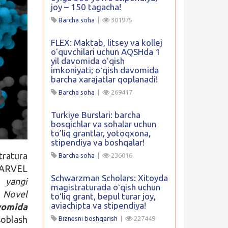
joy – 150 tagacha!
Barcha soha
|
301975
FLEX: Maktab, litsey va kollej
oʻquvchilari uchun AQSHda 1
yil davomida oʻqish
imkoniyati; oʻqish davomida
barcha xarajatlar qoplanadi!
Barcha soha
|
269417
Turkiye Burslari: barcha
bosqichlar va sohalar uchun
to’liq grantlar, yotoqxona,
stipendiya va boshqalar!
tratura
Barcha soha
|
236016
MARVEL
Schwarzman Scholars: Xitoyda
a yangi
magistraturada oʻqish uchun
 Novel
toʻliq grant, bepul turar joy,
aviachipta va stipendiya!
vomida
oblash
Biznesni boshqarish
|
227449