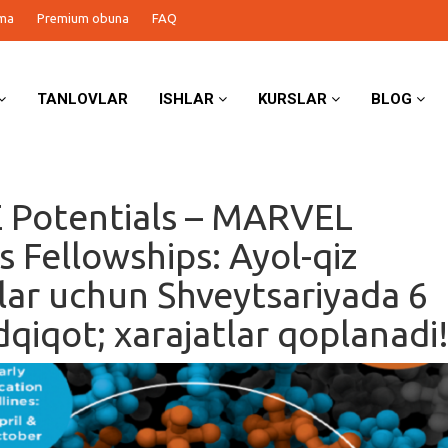
ma
Premium obuna
FAQ
TANLOVLAR
ISHLAR
KURSLAR
BLOG
 Potentials – MARVEL
s Fellowships: Ayol-qiz
lar uchun Shveytsariyada 6
dqiqot; xarajatlar qoplanadi