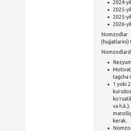
2024-yi
2025-yi
2025-yi
2026-yi
Nomzodlar y
(hujjatlarini
Nomzodlard
Rezyum
Motivat
tagcha 
1 yoki 
kursdosh
koʻrsati
va h.k.
manzili
kerak.
Nomzodn