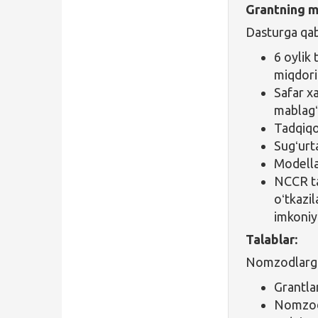
Grantning ma
Dasturga qab
6 oylik
miqdori
Safar x
mablagʻ 
Tadqiqo
Sugʻurta
Modella
NCCR tas
oʻtkazil
imkoniy
Talablar:
Nomzodlarga 
Grantla
Nomzodl