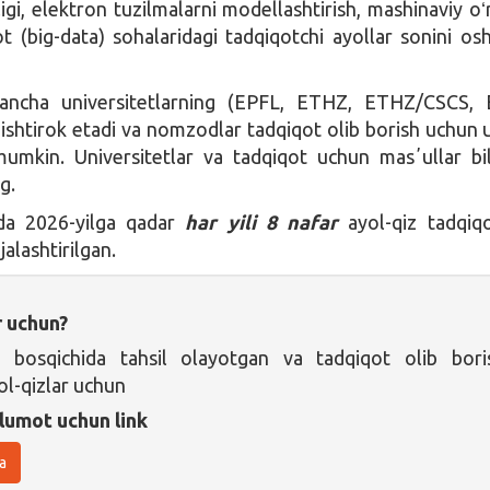
igi, elektron tuzilmalarni modellashtirish, mashinaviy oʻ
t (big-data) sohalaridagi tadqiqotchi ayollar sonini osh
qancha universitetlarning (EPFL, ETHZ, ETHZ/CSCS,
i ishtirok etadi va nomzodlar tadqiqot olib borish uchun 
 mumkin. Universitetlar va tadqiqot uchun masʼullar b
g.
da 2026-yilga qadar
har yili 8 nafar
ayol-qiz tadqiqo
ejalashtirilgan.
r uchun?
a bosqichida tahsil olayotgan va tadqiqot olib bori
ol-qizlar uchun
lumot uchun link
a