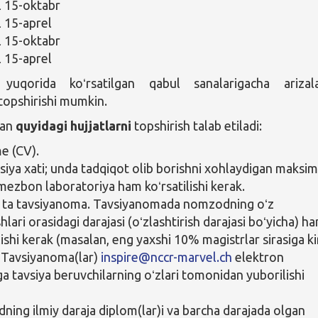
l 15-oktabr
l 15-aprel
l 15-oktabr
l 15-aprel
uqorida koʻrsatilgan qabul sanalarigacha arizala
) topshirishi mumkin.
an
quyidagi hujjatlarni
topshirish talab etiladi:
e (CV).
siya xati; unda tadqiqot olib borishni xohlaydigan maksim
mezbon laboratoriya ham koʻrsatilishi kerak.
2 ta tavsiyanoma. Tavsiyanomada nomzodning oʻz
lari orasidagi darajasi (oʻzlashtirish darajasi boʻyicha) h
lishi kerak (masalan, eng yaxshi 10% magistrlar sirasiga ki
). Tavsiyanoma(lar)
inspire@nccr-marvel.ch
elektron
ga tavsiya beruvchilarning oʻzlari tomonidan yuborilishi
ing ilmiy daraja diplom(lar)i va barcha darajada olgan