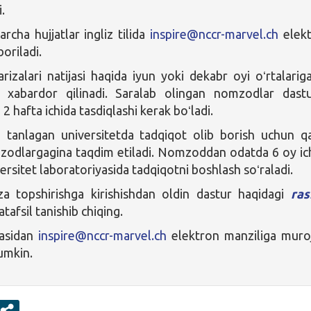
.
rcha hujjatlar ingliz tilida
inspire@nccr-marvel.ch
elek
oriladi.
izalari natijasi haqida iyun yoki dekabr oyi oʻrtalarig
i xabardor qilinadi. Saralab olingan nomzodlar dast
 2 hafta ichida tasdiqlashi kerak boʻladi.
i tanlagan universitetda tadqiqot olib borish uchun q
zodlargagina taqdim etiladi. Nomzoddan odatda 6 oy ic
rsitet laboratoriyasida tadqiqotni boshlash soʻraladi.
a topshirishga kirishishdan oldin dastur haqidagi
ras
atafsil tanishib chiqing.
zasidan
inspire@nccr-marvel.ch
elektron manziliga muro
mumkin.