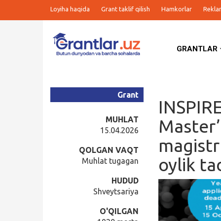
Loyiha haqida
Grant taklif qilish
Hamkorlar
Rekla
GRANTLAR
Grantlar
Tanlovlar
Grant
INSPIRE
Ishlar
MUHLAT
Master’
15.04.2026
magistr
Kurslar
QOLGAN VAQT
oylik ta
Muhlat tugagan
Blog
HUDUD
Shveytsariya
Yana
O'QILGAN