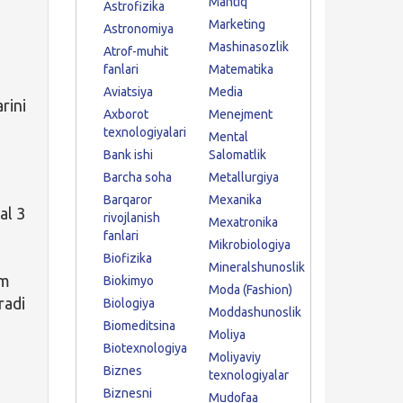
Mantiq
Astrofizika
Marketing
Astronomiya
Mashinasozlik
Atrof-muhit
fanlari
Matematika
Aviatsiya
Media
rini
Axborot
Menejment
texnologiyalari
Mental
Bank ishi
Salomatlik
Barcha soha
Metallurgiya
Barqaror
Mexanika
al 3
rivojlanish
Mexatronika
fanlari
Mikrobiologiya
Biofizika
Mineralshunoslik
am
Biokimyo
Moda (Fashion)
radi
Biologiya
Moddashunoslik
Biomeditsina
Moliya
Biotexnologiya
Moliyaviy
Biznes
texnologiyalar
Biznesni
Mudofaa