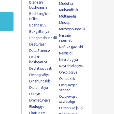
Biznesni
Mudofaa
boshqarish
Muhandislik
Boshlang'ich
Multimedia
ta'lim
Musiqa
Boshqaruv
Muzeyshunoslik
Buxgalteriya
Narsalar
Chegarashunoslik
interneti
Dasturlash
Neft va gaz ishi
Data Science
Nemis tili
Davlat
Nevrologiya
boshqaruvi
Neyrobiologiya
Davlat siyosati
Onkologiya
Demografiya
Oshpazlik
Dinshunoslik
Oziq-ovqat
Diplomatiya
sanoati
Dizayn
Oziq-ovqat
Dramaturgiya
xavfsizligi
Ekologiya
Oʻrmon xoʻjaligi
Ekoturizm