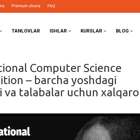
ma
Premium obuna
FAQ
TANLOVLAR
ISHLAR
KURSLAR
BLOG
tional Computer Science
tion – barcha yoshdagi
i va talabalar uchun xalqaro