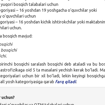
 yuqori bosqich talabalari uchun
egoriyasi – 16 yoshdan 19 yoshgacha o’quvchilar yoki
ey o’quvchilari uchun
oriyasi – 16 yoshdan kichik ishtirokchilar yoki maktabnin
hilari uchun.
a bosqich mavjud:
osqichi
l bosqichi
chi.
rinchi bosqichi saralash bosqichi deb ataladi va bu bo
astrofizikaga oid 5 ta masalani yechish kerak bo’ladi. Ma
goriyalari uchun bir xil bo’ladi, lekin keyingi bosqichga
all yosh kategoriyasiga qarab
farq qiladi
.
r uchun?
agi o’quvchilar va OTM talabalari uchun