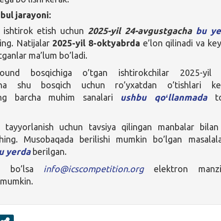
bul jarayoni:
ishtirok etish uchun
2025-yil 24-avgustgacha
bu ye
ing. Natijalar
2025-yil
8-oktyabrda
e’lon qilinadi va key
tganlar ma’lum bo’ladi.
round bosqichiga o’tgan ishtirokchilar 2025-yil
cha shu bosqich uchun ro’yxatdan o’tishlari ker
ing barcha muhim sanalari
ushbu qoʻllanmada
to
tayyorlanish uchun tavsiya qilingan manbalar bila
hing. Musobaqada berilishi mumkin bo’lgan masalal
u yerda
berilgan.
giz bo’lsa
info@icscompetition.org
elektron manzil
z mumkin.