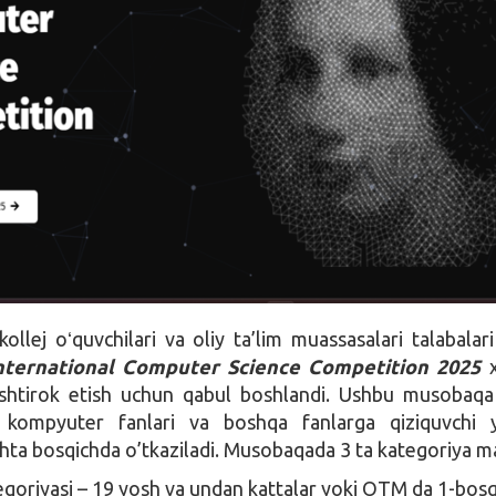
kollej oʻquvchilari va oliy ta’lim muassasalari talabalar
nternational Computer Science Competition 2025
x
shtirok etish uchun qabul boshlandi. Ushbu musobaq
 kompyuter fanlari va boshqa fanlarga qiziquvchi y
echta bosqichda o’tkaziladi. Musobaqada 3 ta kategoriya m
egoriyasi – 19 yosh va undan kattalar yoki OTM da 1-bos