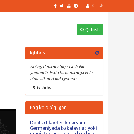
Kirish
|
Qidirish
Iqtibos
Notog’ri qaror chiqarish balki
yomondir, lekin biror qarorga kela
olmaslik undanda yomon.
- Stiv Jobs
Eng ko'p o'qilgan
Deutschland Scholarship:
Germaniyada bakalavriat yoki
magistraturada oʻqish uchun