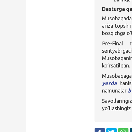
Dasturga qa
Musobaqada 
ariza topshir
bosqichga o’
Pre-Final 
sentyabrga
Musobaqan
ko’rsatilgan.
Musobaqaga 
yerda
tanis
namunalar
b
Savollarin
yo’llashingi