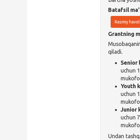
Batafsil ma'
Rasmiy havol
Grantning ma
Musobaqanin
qiladi.
Senior
uchun 1
mukofo
Youth 
uchun 1
mukofo
Junior 
uchun 7
mukofot
Undan tashqar