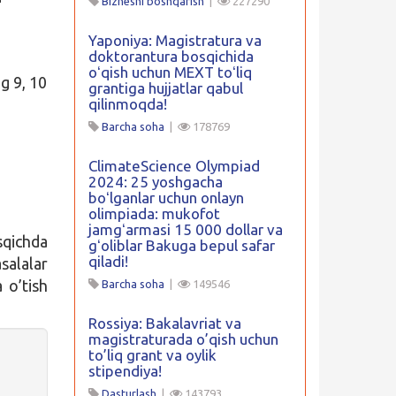
Biznesni boshqarish
|
227290
Yaponiya: Magistratura va
doktorantura bosqichida
oʻqish uchun MEXT toʻliq
g 9, 10
grantiga hujjatlar qabul
qilinmoqda!
Barcha soha
|
178769
ClimateScience Olympiad
2024: 25 yoshgacha
boʻlganlar uchun onlayn
olimpiada: mukofot
jamgʻarmasi 15 000 dollar va
sqichda
gʻoliblar Bakuga bepul safar
qiladi!
salalar
 o’tish
Barcha soha
|
149546
Rossiya: Bakalavriat va
magistraturada o’qish uchun
to’liq grant va oylik
stipendiya!
Dasturlash
|
143793