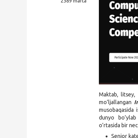
2389 marta
Qidirish
Kirish
Maktab, litsey, 
mo’ljallangan
I
musobaqasida i
dunyo bo’ylab
o’rtasida bir n
Senior kat