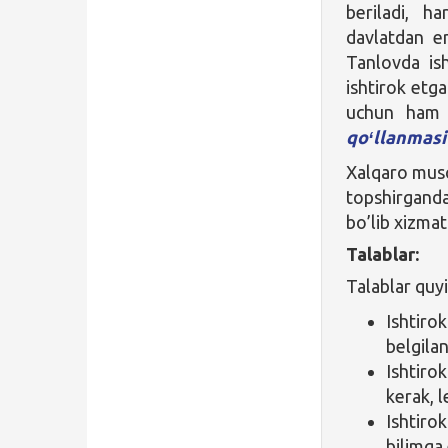
beriladi, h
davlatdan en
Tanlovda ish
ishtirok etg
uchun ham s
qoʻllanmasi
Xalqaro muso
topshirganda
bo’lib xizmat 
Talablar:
Talablar quy
Ishtirok
belgila
Ishtirok
kerak, l
Ishtiro
bilimga 