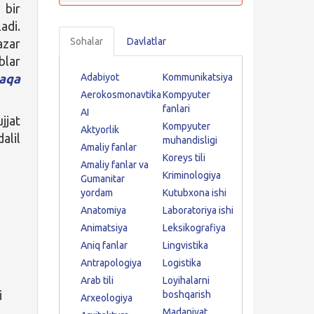
 bir
adi.
Sohalar
Davlatlar
azar
blar
aqa
Adabiyot
Kommunikatsiya
Aerokosmonavtika
Kompyuter
fanlari
AI
jjat
Kompyuter
Aktyorlik
alil
muhandisligi
Amaliy fanlar
Koreys tili
Amaliy fanlar va
Kriminologiya
Gumanitar
yordam
Kutubxona ishi
Anatomiya
Laboratoriya ishi
Animatsiya
Leksikografiya
Aniq fanlar
Lingvistika
Antrapologiya
Logistika
Arab tili
Loyihalarni
i
boshqarish
Arxeologiya
Madaniyat