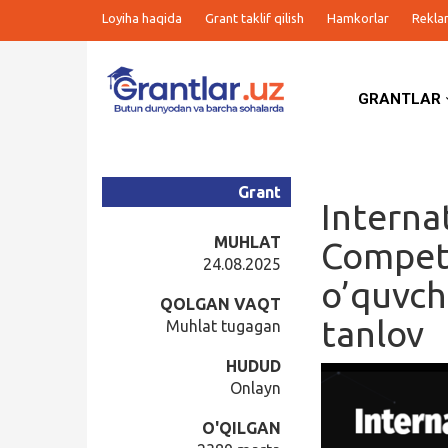
Loyiha haqida
Grant taklif qilish
Hamkorlar
Rekla
GRANTLAR
Grantlar
Tanlovlar
Grant
Interna
Ishlar
MUHLAT
Competi
24.08.2025
o’quvch
Kurslar
QOLGAN VAQT
tanlov
Muhlat tugagan
Blog
HUDUD
Onlayn
Yana
O'QILGAN