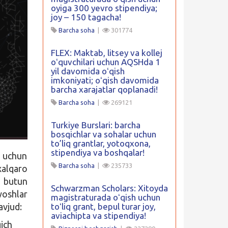
oyiga 300 yevro stipendiya;
joy – 150 tagacha!
Barcha soha
|
301774
FLEX: Maktab, litsey va kollej
oʻquvchilari uchun AQSHda 1
yil davomida oʻqish
imkoniyati; oʻqish davomida
barcha xarajatlar qoplanadi!
Barcha soha
|
269121
Turkiye Burslari: barcha
bosqichlar va sohalar uchun
to’liq grantlar, yotoqxona,
stipendiya va boshqalar!
i uchun
Barcha soha
|
235733
alqaro
a butun
Schwarzman Scholars: Xitoyda
oshlar
magistraturada oʻqish uchun
avjud:
toʻliq grant, bepul turar joy,
aviachipta va stipendiya!
qich