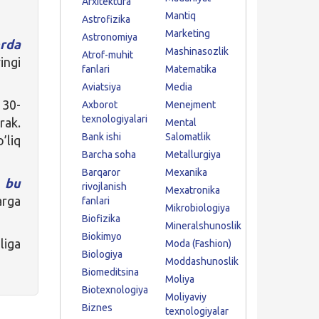
Arxitektura
Mantiq
Astrofizika
Marketing
Astronomiya
rda
Mashinasozlik
Atrof-muhit
ingi
fanlari
Matematika
Aviatsiya
Media
 30-
Axborot
Menejment
texnologiyalari
ak.
Mental
Bank ishi
Salomatlik
’liq
Barcha soha
Metallurgiya
Barqaror
Mexanika
n
bu
rivojlanish
Mexatronika
arga
fanlari
Mikrobiologiya
Biofizika
Mineralshunoslik
Biokimyo
iga
Moda (Fashion)
Biologiya
Moddashunoslik
Biomeditsina
Moliya
Biotexnologiya
Moliyaviy
Biznes
texnologiyalar