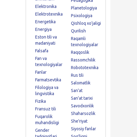
Pedagogika
Elektronika
Planetologiya
Elektrotexnika
Psixologiya
Energetika
Qishloq xo'jaligi
Energiya
Qurilish
Eston tili va
Raqamli
madaniyati
texnologiyalar
Falsafa
Raqqoslik
Fan va
Rassomchilik
texnologiyalar
Robototexnika
Fanlar
Rus tili
Farmatsevtika
Salomatlik
Filologiya va
San'at
lingvistika
San'at tarixi
Fizika
Savodxonlik
Fransuz tili
Shaharsozlik
Fuqarolik
She'riyat
muhandisligi
Siyosiy fanlar
Gender
tadqiqotlari
Sog'liqni