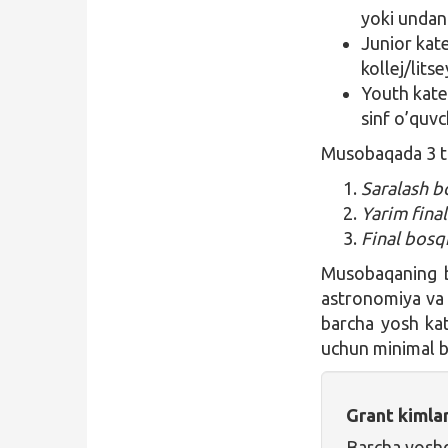
yoki undan
Junior kat
kollej/lits
Youth kateg
sinf o’quvc
Musobaqada 3 t
Saralash b
Yarim fina
Final bosqi
Musobaqaning bi
astronomiya va 
barcha yosh kate
uchun minimal b
Grant kimla
Barcha yoshd