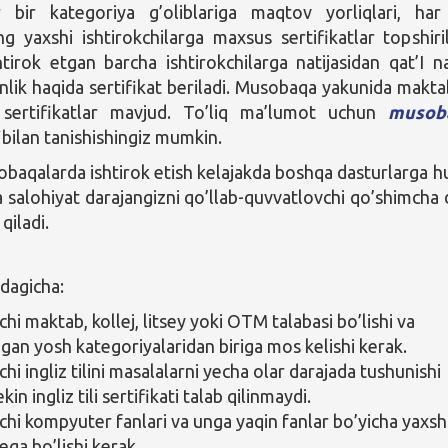
ar bir kategoriya g’oliblariga maqtov yorliqlari, har
g yaxshi ishtirokchilarga maxsus sertifikatlar topshiril
tirok etgan barcha ishtirokchilarga natijasidan qat’I n
anlik haqida sertifikat beriladi. Musobaqa yakunida makta
ertifikatlar mavjud. To’liq ma’lumot uchun
musob
bilan tanishishingiz mumkin.
baqalarda ishtirok etish kelajakda boshqa dasturlarga hu
 salohiyat darajangizni qo’llab-quvvatlovchi qo’shimcha d
qiladi.
idagicha:
chi maktab, kollej, litsey yoki OTM talabasi bo’lishi va
ngan yosh kategoriyalaridan biriga mos kelishi kerak.
chi ingliz tilini masalalarni yecha olar darajada tushunishi
ekin ingliz tili sertifikati talab qilinmaydi.
kchi kompyuter fanlari va unga yaqin fanlar bo’yicha yaxsh
ega bo’lishi kerak.