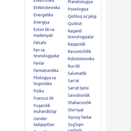
Elektronika
Planetologiya
Elektrotexnika
Psixologiya
Energetika
Qishloq xo'jaligi
Energiya
Qurilish
Eston tili va
Raqamli
madaniyati
texnologiyalar
Falsafa
Raqqoslik
Fan va
Rassomchilik
texnologiyalar
Robototexnika
Fanlar
Rus tili
Farmatsevtika
Salomatlik
Filologiya va
San'at
lingvistika
San'at tarixi
Fizika
Savodxonlik
Fransuz tili
Shaharsozlik
Fuqarolik
She'riyat
muhandisligi
Siyosiy fanlar
Gender
tadqiqotlari
Sog'liqni
saqlash