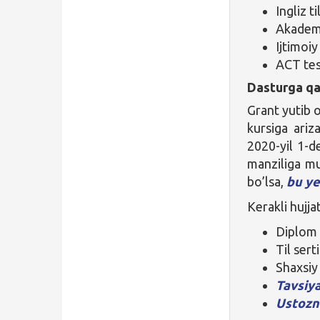
Ingliz t
Akademi
Ijtimoiy
ACT test
Dasturga qa
Grant yutib o
kursiga ariz
2020-yil 1-de
manziliga mu
bo’lsa,
bu ye
Kerakli hujjat
Diplom 
Til serti
Shaxsiy
Tavsiy
Ustozn