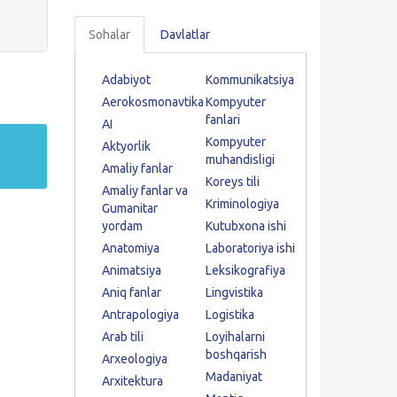
Sohalar
Davlatlar
Adabiyot
Kommunikatsiya
Aerokosmonavtika
Kompyuter
fanlari
AI
Kompyuter
Aktyorlik
muhandisligi
Amaliy fanlar
Koreys tili
Amaliy fanlar va
Kriminologiya
Gumanitar
yordam
Kutubxona ishi
Anatomiya
Laboratoriya ishi
Animatsiya
Leksikografiya
Aniq fanlar
Lingvistika
Antrapologiya
Logistika
Arab tili
Loyihalarni
boshqarish
Arxeologiya
Madaniyat
Arxitektura