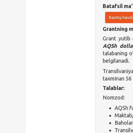
Batafsil ma'
Rasmiy havol
Grantning ma
Grant yutib 
AQSh dolla
talabaning o
belgilanadi.
Transilvani
taxminan 56 
Talablar:
Nomzod:
AQSh fu
Maktab/
Baholari
Transilv