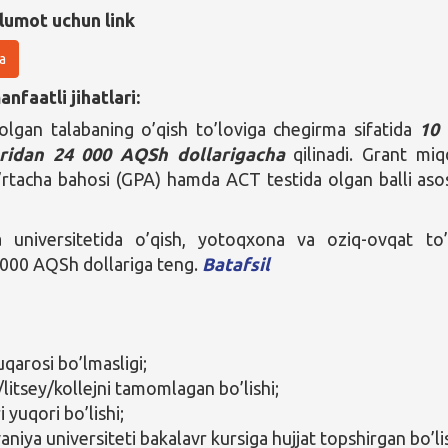
lumot uchun link
a
nfaatli jihatlari:
olgan talabaning o’qish to’loviga chegirma sifatida
10 
ridan 24 000 AQSh dollarigacha
qilinadi. Grant miq
’rtacha bahosi (GPA) hamda ACT testida olgan balli aso
ya universitetida o’qish, yotoqxona va oziq-ovqat to’
000 AQSh dollariga teng.
Batafsil
qarosi bo’lmasligi;
litsey/kollejni tamomlagan bo’lishi;
 yuqori bo’lishi;
aniya universiteti bakalavr kursiga hujjat topshirgan bo’lis