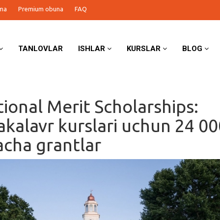
ma
Premium obuna
FAQ
TANLOVLAR
ISHLAR
KURSLAR
BLOG
tional Merit Scholarships:
kalavr kurslari uchun 24 00
acha grantlar