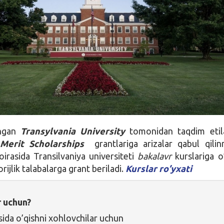
shgan
Transylvania University
tomonidan taqdim etil
 Merit Scholarships
grantlariga arizalar qabul qili
irasida Transilvaniya universiteti
bakalavr
kurslariga o
rijlik talabalarga grant beriladi.
Kurslar ro’yxati
r uchun?
sida o’qishni xohlovchilar uchun