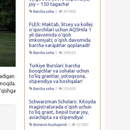
joy – 150 tagacha!
Barcha soha
|
301908
FLEX: Maktab, litsey va kollej
oʻquvchilari uchun AQSHda 1
yil davomida oʻqish
imkoniyati; oʻqish davomida
barcha xarajatlar qoplanadi!
Barcha soha
|
269334
Turkiye Burslari: barcha
bosqichlar va sohalar uchun
adigan
to’liq grantlar, yotoqxona,
stipendiya va boshqalar!
nmoqda.
Barcha soha
|
235928
’qishga
Schwarzman Scholars: Xitoyda
magistraturada oʻqish uchun
toʻliq grant, bepul turar joy,
aviachipta va stipendiya!
Biznesni boshqarish
|
227407