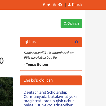
Kirish
|
Qidirish
Iqtibos
Donishmandlik 1% ilhomlanish va
0
99% harakatga bog’liq
- Tomas Edison
Eng ko'p o'qilgan
Deutschland Scholarship:
Germaniyada bakalavriat yoki
magistraturada oʻqish uchun
oyiga 300 yevro stipendiya;