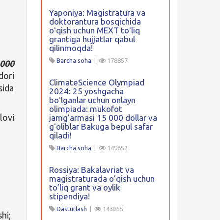
Yaponiya: Magistratura va
doktorantura bosqichida
oʻqish uchun MEXT toʻliq
grantiga hujjatlar qabul
qilinmoqda!
Barcha soha
|
178857
000
dori
ClimateScience Olympiad
sida
2024: 25 yoshgacha
boʻlganlar uchun onlayn
olimpiada: mukofot
lovi
jamgʻarmasi 15 000 dollar va
gʻoliblar Bakuga bepul safar
qiladi!
Barcha soha
|
149652
Rossiya: Bakalavriat va
magistraturada o’qish uchun
to’liq grant va oylik
stipendiya!
Dasturlash
|
143855
hi;