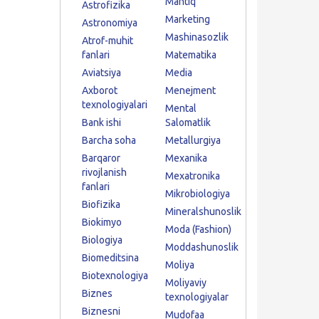
Mantiq
Astrofizika
Marketing
Astronomiya
Mashinasozlik
Atrof-muhit
fanlari
Matematika
Aviatsiya
Media
Axborot
Menejment
texnologiyalari
Mental
Bank ishi
Salomatlik
Barcha soha
Metallurgiya
Barqaror
Mexanika
rivojlanish
Mexatronika
fanlari
Mikrobiologiya
Biofizika
Mineralshunoslik
Biokimyo
Moda (Fashion)
Biologiya
Moddashunoslik
Biomeditsina
Moliya
Biotexnologiya
Moliyaviy
Biznes
texnologiyalar
Biznesni
Mudofaa