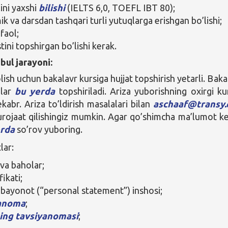
ilini yaxshi
bilishi
(IELTS 6,0, TOEFL IBT 80);
k va darsdan tashqari turli yutuqlarga erishgan bo’lishi;
 faol;
ini topshirgan bo’lishi kerak.
bul jarayoni:
lish uchun bakalavr kursiga hujjat topshirish yetarli. Baka
alar
bu yerda
topshiriladi. Ariza yuborishning oxirgi ku
kabr. Ariza to’ldirish masalalari bilan
aschaaf@transy.
rojaat qilishingiz mumkin. Agar qo’shimcha ma’lumot k
rda
so’rov yuboring.
lar:
va baholar;
fikati;
 bayonot (“personal statement”) inshosi;
anoma
;
ing tavsiyanomasi
;