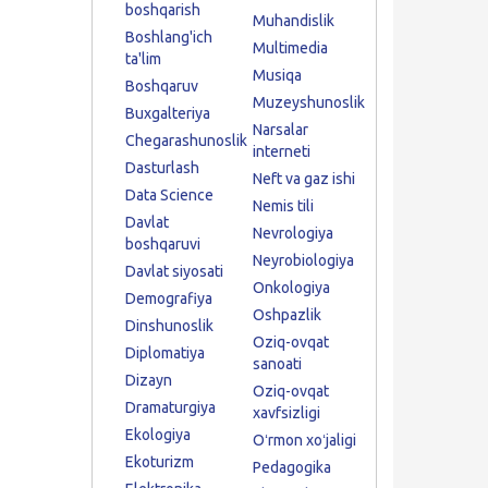
boshqarish
Muhandislik
Boshlang'ich
Multimedia
ta'lim
Musiqa
Boshqaruv
Muzeyshunoslik
Buxgalteriya
Narsalar
Chegarashunoslik
interneti
Dasturlash
Neft va gaz ishi
Data Science
Nemis tili
Davlat
Nevrologiya
boshqaruvi
Neyrobiologiya
Davlat siyosati
Onkologiya
Demografiya
Oshpazlik
Dinshunoslik
Oziq-ovqat
Diplomatiya
sanoati
Dizayn
Oziq-ovqat
Dramaturgiya
xavfsizligi
Ekologiya
Oʻrmon xoʻjaligi
Ekoturizm
Pedagogika