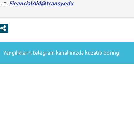
hun:
FinancialAid@transy.edu
Yangiliklarni
telegram
kanalimizda kuzatib boring