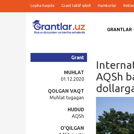
Loyiha haqida
Grant taklif qilish
Hamkorlar
Rekla
GRANTLAR
Grantlar
Tanlovlar
Grant
Interna
Ishlar
MUHLAT
AQSh ba
01.12.2020
dollarg
Kurslar
QOLGAN VAQT
Muhlat tugagan
Blog
HUDUD
AQSh
Yana
O'QILGAN