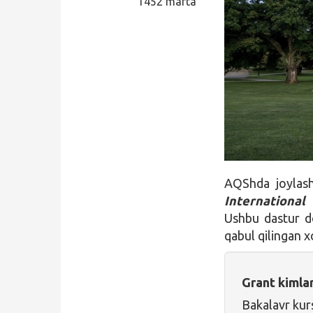
1452 marta
Qidirish
Kirish
AQShda joyla
International
Ushbu dastur do
qabul qilingan xo
Grant kimla
Bakalavr kur