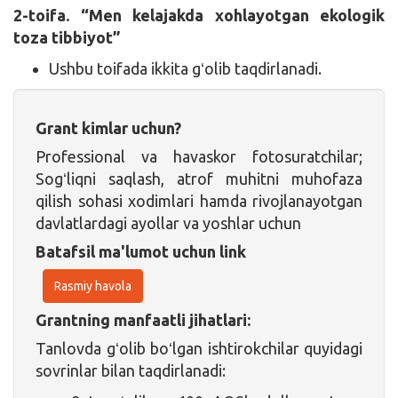
2-toifa. “Men kelajakda xohlayotgan ekologik
toza tibbiyot”
Ushbu toifada ikkita gʻolib taqdirlanadi.
Grant kimlar uchun?
Professional va havaskor fotosuratchilar;
Sogʻliqni saqlash, atrof muhitni muhofaza
qilish sohasi xodimlari hamda rivojlanayotgan
davlatlardagi ayollar va yoshlar uchun
Batafsil ma'lumot uchun link
Rasmiy havola
Grantning manfaatli jihatlari:
Tanlovda gʻolib boʻlgan ishtirokchilar quyidagi
sovrinlar bilan taqdirlanadi: