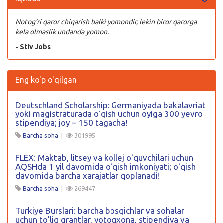
Notog’ri qaror chiqarish balki yomondir, lekin biror qarorga
kela olmaslik undanda yomon.
- Stiv Jobs
Eng ko'p o'qilgan
Deutschland Scholarship: Germaniyada bakalavriat
yoki magistraturada oʻqish uchun oyiga 300 yevro
stipendiya; joy – 150 tagacha!
Barcha soha
|
301995
FLEX: Maktab, litsey va kollej oʻquvchilari uchun
AQSHda 1 yil davomida oʻqish imkoniyati; oʻqish
davomida barcha xarajatlar qoplanadi!
Barcha soha
|
269447
Turkiye Burslari: barcha bosqichlar va sohalar
uchun to’liq grantlar, yotoqxona, stipendiya va