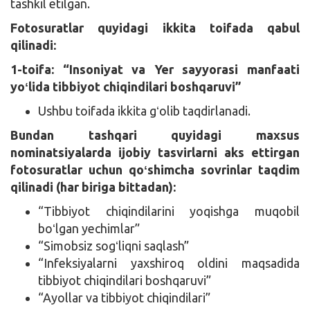
tashkil etilgan.
Fotosuratlar quyidagi ikkita toifada qabul
qilinadi:
1-toifa: “Insoniyat va Yer sayyorasi manfaati
yoʻlida tibbiyot chiqindilari boshqaruvi”
Ushbu toifada ikkita gʻolib taqdirlanadi.
Bundan tashqari quyidagi maxsus
nominatsiyalarda ijobiy tasvirlarni aks ettirgan
fotosuratlar uchun qoʻshimcha sovrinlar taqdim
qilinadi (har biriga bittadan):
“Tibbiyot chiqindilarini yoqishga muqobil
boʻlgan yechimlar”
“Simobsiz sogʻliqni saqlash”
“Infeksiyalarni yaxshiroq oldini maqsadida
tibbiyot chiqindilari boshqaruvi”
“Ayollar va tibbiyot chiqindilari”