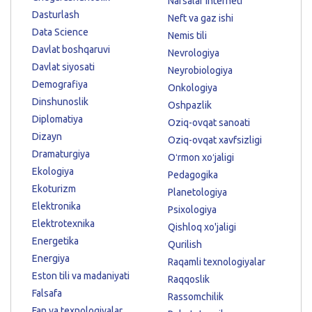
Narsalar interneti
Dasturlash
Neft va gaz ishi
Data Science
Nemis tili
Davlat boshqaruvi
Nevrologiya
Davlat siyosati
Neyrobiologiya
Demografiya
Onkologiya
Dinshunoslik
Oshpazlik
Diplomatiya
Oziq-ovqat sanoati
Dizayn
Oziq-ovqat xavfsizligi
Dramaturgiya
Oʻrmon xoʻjaligi
Ekologiya
Pedagogika
Ekoturizm
Planetologiya
Elektronika
Psixologiya
Elektrotexnika
Qishloq xo'jaligi
Energetika
Qurilish
Energiya
Raqamli texnologiyalar
Eston tili va madaniyati
Raqqoslik
Falsafa
Rassomchilik
Fan va texnologiyalar