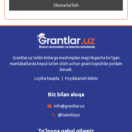
Grantlar.uz tolibi ilmlarga mashriqdan mag’ribgacha bo’lgan
mamlakatlarda bepul ta’lim olish uchun grant topishda yordam
beradi.
Loyiha haqida
Foydalanish bitimi
Biz bilan aloqa
info@grantlar.uz
@hamidziyo
To'lovga qabul qilamiz