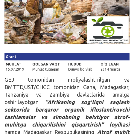
Kirish
Grant
MUHLAT
QOLGAN VAQT
HUDUD
O'QILGAN
15.07.2019
Muhlat tugagan
Dunyo bo'ylab
2314 marta
GEJ tomonidan moliyalashtirilgan va
BMTTD/JST/CHCC tomonidan Gana, Madagaskar,
Tanzaniya va Zambiya davlatlarida amalga
oshirilayotgan
“Afrikaning sogʻliqni saqlash
sektorida barqaror organik ifloslantiruvchi
tashlamalar va simobning beixtiyor atrof-
muhitga chiqarilishini qisqartirish” loyihasi
hamda Madagaskar Respublikasining
Atrof muhit