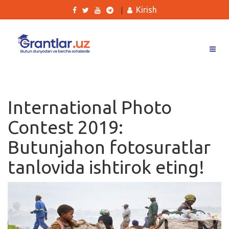
Kirish
|
Grantlar
Tanlovlar
International Photo
Ishlar
Contest 2019:
Kurslar
Butunjahon fotosuratlar
Blog
tanlovida ishtirok eting!
Yana
Qidirish