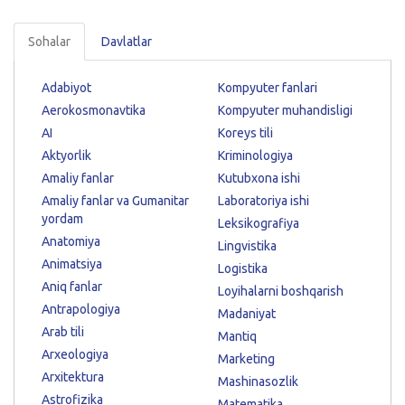
Sohalar
Davlatlar
Adabiyot
Kompyuter fanlari
Aerokosmonavtika
Kompyuter muhandisligi
AI
Koreys tili
Aktyorlik
Kriminologiya
Amaliy fanlar
Kutubxona ishi
Amaliy fanlar va Gumanitar
Laboratoriya ishi
yordam
Leksikografiya
Anatomiya
Lingvistika
Animatsiya
Logistika
Aniq fanlar
Loyihalarni boshqarish
Antrapologiya
Madaniyat
Arab tili
Mantiq
Arxeologiya
Marketing
Arxitektura
Mashinasozlik
Astrofizika
Matematika