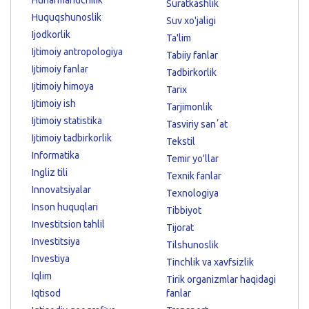
Suratkashlik
Huquqshunoslik
Suv xo'jaligi
Ijodkorlik
Ta'lim
Ijtimoiy antropologiya
Tabiiy fanlar
Ijtimoiy fanlar
Tadbirkorlik
Ijtimoiy himoya
Tarix
Ijtimoiy ish
Tarjimonlik
Ijtimoiy statistika
Tasviriy sanʼat
Ijtimoiy tadbirkorlik
Tekstil
Informatika
Temir yo'llar
Ingliz tili
Texnik fanlar
Innovatsiyalar
Texnologiya
Inson huquqlari
Tibbiyot
Investitsion tahlil
Tijorat
Investitsiya
Tilshunoslik
Investiya
Tinchlik va xavfsizlik
Iqlim
Tirik organizmlar haqidagi
Iqtisod
fanlar