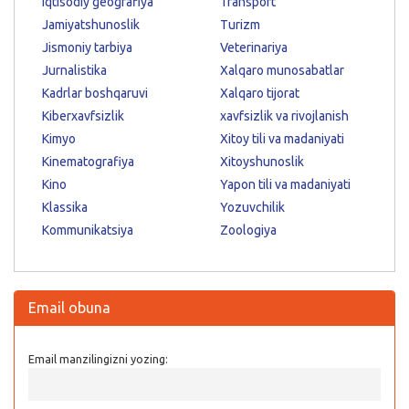
Iqtisodiy geografiya
Transport
Jamiyatshunoslik
Turizm
Jismoniy tarbiya
Veterinariya
Jurnalistika
Xalqaro munosabatlar
Kadrlar boshqaruvi
Xalqaro tijorat
Kiberxavfsizlik
xavfsizlik va rivojlanish
Kimyo
Xitoy tili va madaniyati
Kinematografiya
Xitoyshunoslik
Kino
Yapon tili va madaniyati
Klassika
Yozuvchilik
Kommunikatsiya
Zoologiya
Email obuna
Email manzilingizni yozing: