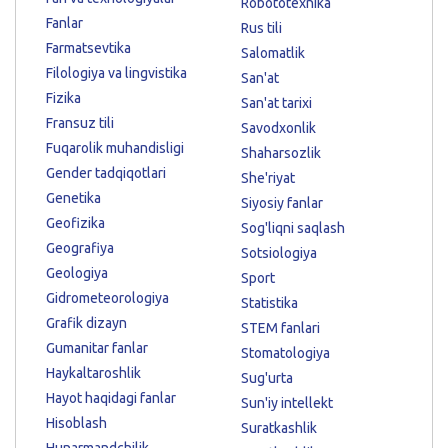
Robototexnika
Fanlar
Rus tili
Farmatsevtika
Salomatlik
Filologiya va lingvistika
San'at
Fizika
San'at tarixi
Fransuz tili
Savodxonlik
Fuqarolik muhandisligi
Shaharsozlik
Gender tadqiqotlari
She'riyat
Genetika
Siyosiy fanlar
Geofizika
Sog'liqni saqlash
Geografiya
Sotsiologiya
Geologiya
Sport
Gidrometeorologiya
Statistika
Grafik dizayn
STEM fanlari
Gumanitar fanlar
Stomatologiya
Haykaltaroshlik
Sug'urta
Hayot haqidagi fanlar
Sun'iy intellekt
Hisoblash
Suratkashlik
Hunarmandchilik