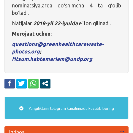
nominatsiyalarda qoʻshimcha 4 ta gʻolib
boʻladi.
Natijalar
2019-yil 22-iyulda
eʼlon qilinadi.
Murojaat uchun:
questions@greenhealthcarewaste-
photos.org
;
fitsum.habtemariam@undp.org
Yangiliklarni
telegram
kanalimizda kuzatib boring
Iqtibos