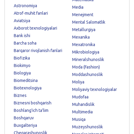
Astronomiya
Media
Atrof-muhit fanlari
Menejment
Aviatsiya
Mental Salomatlik
Axborot texnologiyalari
Metallurgiya
Bank ishi
Mexanika
Barcha soha
Mexatronika
Barqaror rivojlanish fanlari
Mikrobiologiya
Biofizika
Mineralshunoslik
Biokimyo
Moda (Fashion)
Biologiya
Moddashunoslik
Biomeditsina
Moliya
Biotexnologiya
Moliyaviy texnologiyalar
Biznes
Mudofaa
Biznesni boshqarish
Muhandislik
Boshlang'ich ta'lim
Multimedia
Boshqaruv
Musiqa
Buxgalteriya
Muzeyshunoslik
Chegarashunoslik