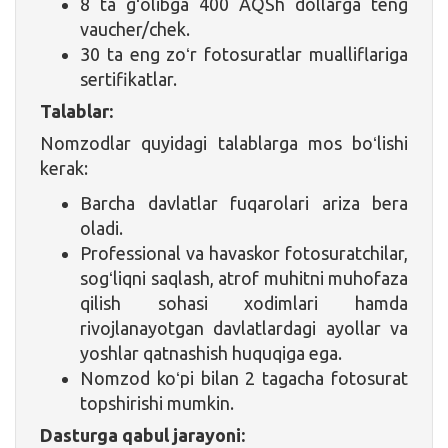
8 ta gʻolibga 400 AQSh dollarga teng
vaucher/chek.
30 ta eng zoʻr fotosuratlar mualliflariga
sertifikatlar.
Talablar:
Nomzodlar quyidagi talablarga mos boʻlishi
kerak:
Barcha davlatlar fuqarolari ariza bera
oladi.
Professional va havaskor fotosuratchilar,
sogʻliqni saqlash, atrof muhitni muhofaza
qilish sohasi xodimlari hamda
rivojlanayotgan davlatlardagi ayollar va
yoshlar qatnashish huquqiga ega.
Nomzod koʻpi bilan 2 tagacha fotosurat
topshirishi mumkin.
Dasturga qabul jarayoni: