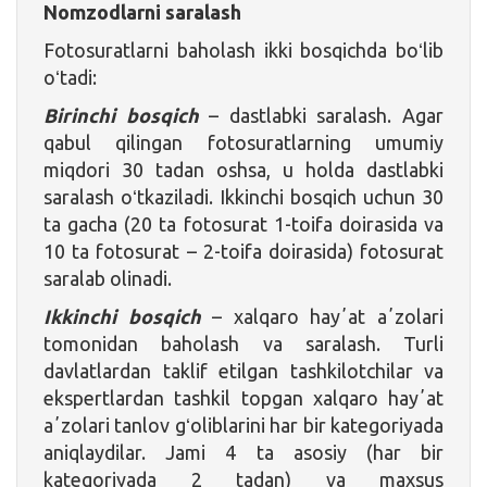
Nomzodlarni saralash
Fotosuratlarni baholash ikki bosqichda boʻlib
oʻtadi:
Birinchi bosqich
– dastlabki saralash. Agar
qabul qilingan fotosuratlarning umumiy
miqdori 30 tadan oshsa, u holda dastlabki
saralash oʻtkaziladi. Ikkinchi bosqich uchun 30
ta gacha (20 ta fotosurat 1-toifa doirasida va
10 ta fotosurat – 2-toifa doirasida) fotosurat
saralab olinadi.
Ikkinchi bosqich
– xalqaro hayʼat aʼzolari
tomonidan baholash va saralash. Turli
davlatlardan taklif etilgan tashkilotchilar va
ekspertlardan tashkil topgan xalqaro hayʼat
aʼzolari tanlov gʻoliblarini har bir kategoriyada
aniqlaydilar. Jami 4 ta asosiy (har bir
kategoriyada 2 tadan) va maxsus