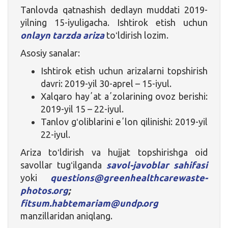
Tanlovda qatnashish dedlayn muddati 2019-
yilning 15-iyuligacha. Ishtirok etish uchun
onlayn tarzda ariza
toʻldirish lozim.
Asosiy sanalar:
Ishtirok etish uchun arizalarni topshirish
davri: 2019-yil 30-aprel – 15-iyul.
Xalqaro hayʼat aʼzolarining ovoz berishi:
2019-yil 15 – 22-iyul.
Tanlov gʻoliblarini eʼlon qilinishi: 2019-yil
22-iyul.
Ariza toʻldirish va hujjat topshirishga oid
savollar tugʻilganda
savol-javoblar sahifasi
yoki
questions@greenhealthcarewaste-
photos.org
;
fitsum.habtemariam@undp.org
manzillaridan aniqlang.