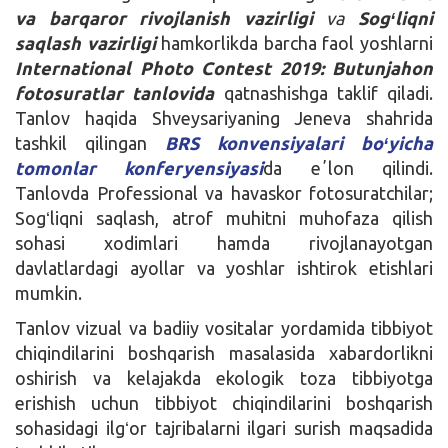
va barqaror rivojlanish vazirligi
va
Sogʻliqni
saqlash vazirligi
hamkorlikda barcha faol yoshlarni
International Photo Contest 2019: Butunjahon
fotosuratlar tanlovida
qatnashishga taklif qiladi.
Tanlov haqida Shveysariyaning Jeneva shahrida
tashkil qilingan
BRS konvensiyalari boʻyicha
tomonlar konferyensiyasi
da eʼlon qilindi.
Tanlovda Professional va havaskor fotosuratchilar;
Sogʻliqni saqlash, atrof muhitni muhofaza qilish
sohasi xodimlari hamda rivojlanayotgan
davlatlardagi ayollar va yoshlar ishtirok etishlari
mumkin.
Tanlov vizual va badiiy vositalar yordamida tibbiyot
chiqindilarini boshqarish masalasida xabardorlikni
oshirish va kelajakda ekologik toza tibbiyotga
erishish uchun tibbiyot chiqindilarini boshqarish
sohasidagi ilgʻor tajribalarni ilgari surish maqsadida