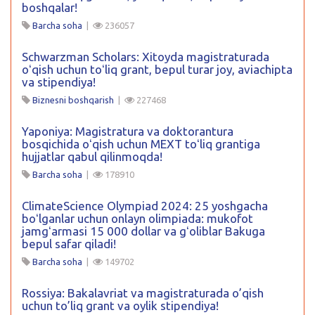
boshqalar!
Barcha soha
|
236057
Schwarzman Scholars: Xitoyda magistraturada
oʻqish uchun toʻliq grant, bepul turar joy, aviachipta
va stipendiya!
Biznesni boshqarish
|
227468
Yaponiya: Magistratura va doktorantura
bosqichida oʻqish uchun MEXT toʻliq grantiga
hujjatlar qabul qilinmoqda!
Barcha soha
|
178910
ClimateScience Olympiad 2024: 25 yoshgacha
boʻlganlar uchun onlayn olimpiada: mukofot
jamgʻarmasi 15 000 dollar va gʻoliblar Bakuga
bepul safar qiladi!
Barcha soha
|
149702
Rossiya: Bakalavriat va magistraturada o’qish
uchun to’liq grant va oylik stipendiya!