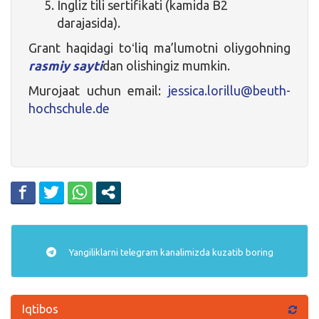
Ingliz tili sertifikati (kamida B2
darajasida).
Grant haqidagi toʻliq ma’lumotni oliygohning
rasmiy sayti
dan olishingiz mumkin.
Murojaat uchun email:
jessica.lorillu@beuth-
hochschule.de
Yangiliklarni
telegram
kanalimizda kuzatib boring
Iqtibos