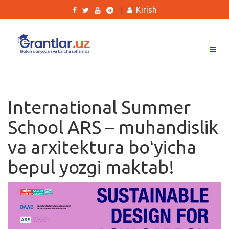
Kirish
|
Grantlar
Tanlovlar
International Summer
Ishlar
School ARS – muhandislik
Kurslar
va arxitektura boʻyicha
Blog
bepul yozgi maktab!
Yana
Qidirish