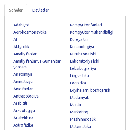
Sohalar
Davlatlar
Adabiyot
Kompyuter fanlari
Aerokosmonavtika
Kompyuter muhandisligi
AI
Koreys tili
Aktyorlik
Kriminologiya
Amaliy fanlar
Kutubxona ishi
Amaliy fanlar va Gumanitar
Laboratoriya ishi
yordam
Leksikografiya
Anatomiya
Lingvistika
Animatsiya
Logistika
Aniq fanlar
Loyihalarni boshqarish
Antrapologiya
Madaniyat
Arab tili
Mantiq
Arxeologiya
Marketing
Arxitektura
Mashinasozlik
Astrofizika
Matematika