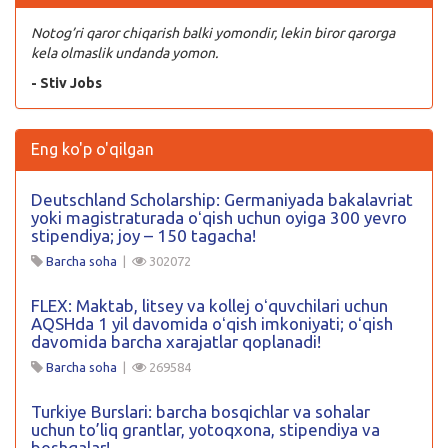
Notog’ri qaror chiqarish balki yomondir, lekin biror qarorga
kela olmaslik undanda yomon.
- Stiv Jobs
Eng ko'p o'qilgan
Deutschland Scholarship: Germaniyada bakalavriat
yoki magistraturada oʻqish uchun oyiga 300 yevro
stipendiya; joy – 150 tagacha!
Barcha soha
|
302072
FLEX: Maktab, litsey va kollej oʻquvchilari uchun
AQSHda 1 yil davomida oʻqish imkoniyati; oʻqish
davomida barcha xarajatlar qoplanadi!
Barcha soha
|
269584
Turkiye Burslari: barcha bosqichlar va sohalar
uchun to’liq grantlar, yotoqxona, stipendiya va
boshqalar!