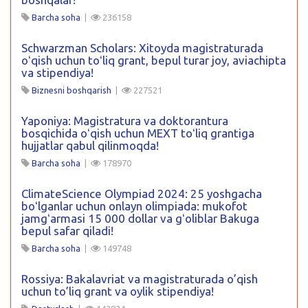
Barcha soha
|
236158
Schwarzman Scholars: Xitoyda magistraturada
oʻqish uchun toʻliq grant, bepul turar joy, aviachipta
va stipendiya!
Biznesni boshqarish
|
227521
Yaponiya: Magistratura va doktorantura
bosqichida oʻqish uchun MEXT toʻliq grantiga
hujjatlar qabul qilinmoqda!
Barcha soha
|
178970
ClimateScience Olympiad 2024: 25 yoshgacha
boʻlganlar uchun onlayn olimpiada: mukofot
jamgʻarmasi 15 000 dollar va gʻoliblar Bakuga
bepul safar qiladi!
Barcha soha
|
149748
Rossiya: Bakalavriat va magistraturada o’qish
uchun to’liq grant va oylik stipendiya!