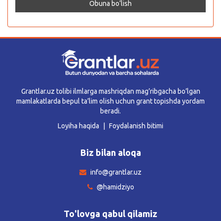
Grantlar.uz tolibi ilmlarga mashriqdan mag’ribgacha bo’lgan
mamlakatlarda bepul ta’lim olish uchun grant topishda yordam
beradi.
Loyiha haqida
Foydalanish bitimi
Biz bilan aloqa
info@grantlar.uz
@hamidziyo
To'lovga qabul qilamiz