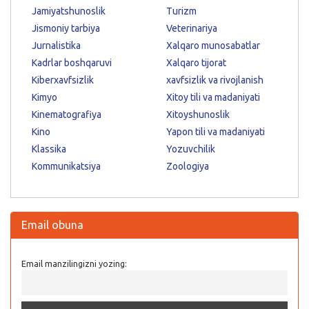
Jamiyatshunoslik
Turizm
Jismoniy tarbiya
Veterinariya
Jurnalistika
Xalqaro munosabatlar
Kadrlar boshqaruvi
Xalqaro tijorat
Kiberxavfsizlik
xavfsizlik va rivojlanish
Kimyo
Xitoy tili va madaniyati
Kinematografiya
Xitoyshunoslik
Kino
Yapon tili va madaniyati
Klassika
Yozuvchilik
Kommunikatsiya
Zoologiya
Email obuna
Email manzilingizni yozing: