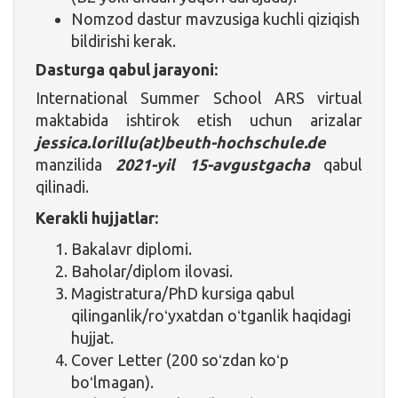
Nomzod dastur mavzusiga kuchli qiziqish
bildirishi kerak.
Dasturga qabul jarayoni:
International Summer School ARS virtual
maktabida ishtirok etish uchun arizalar
jessica.lorillu(at)beuth-hochschule.de
manzilida
2021-yil 15-avgustgacha
qabul
qilinadi.
Kerakli hujjatlar:
Bakalavr diplomi.
Baholar/diplom ilovasi.
Magistratura/PhD kursiga qabul
qilinganlik/roʻyxatdan oʻtganlik haqidagi
hujjat.
Cover Letter (200 soʻzdan koʻp
boʻlmagan).