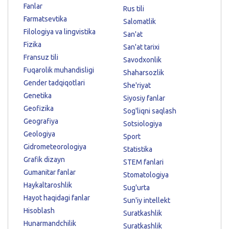
Fanlar
Rus tili
Farmatsevtika
Salomatlik
Filologiya va lingvistika
San'at
Fizika
San'at tarixi
Fransuz tili
Savodxonlik
Fuqarolik muhandisligi
Shaharsozlik
Gender tadqiqotlari
She'riyat
Genetika
Siyosiy fanlar
Geofizika
Sog'liqni saqlash
Geografiya
Sotsiologiya
Geologiya
Sport
Gidrometeorologiya
Statistika
Grafik dizayn
STEM fanlari
Gumanitar fanlar
Stomatologiya
Haykaltaroshlik
Sug'urta
Hayot haqidagi fanlar
Sun'iy intellekt
Hisoblash
Suratkashlik
Hunarmandchilik
Suratkashlik