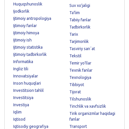
Huquqshunoslik
Suv xo'jaligi
Ijodkorlik
Ta'lim
Ijtimoiy antropologiya
Tabiiy fanlar
Ijtimoiy fanlar
Tadbirkorlik
Ijtimoiy himoya
Tarix
Ijtimoiy ish
Tarjimonlik
Ijtimoiy statistika
Tasviriy sanʼat
Ijtimoiy tadbirkorlik
Tekstil
Informatika
Temir yo'llar
Ingliz tili
Texnik fanlar
Innovatsiyalar
Texnologiya
Inson huquqlari
Tibbiyot
Investitsion tahlil
Tijorat
Investitsiya
Tilshunoslik
Investiya
Tinchlik va xavfsizlik
Iqlim
Tirik organizmlar haqidagi
Iqtisod
fanlar
Iqtisodiy geografiya
Transport