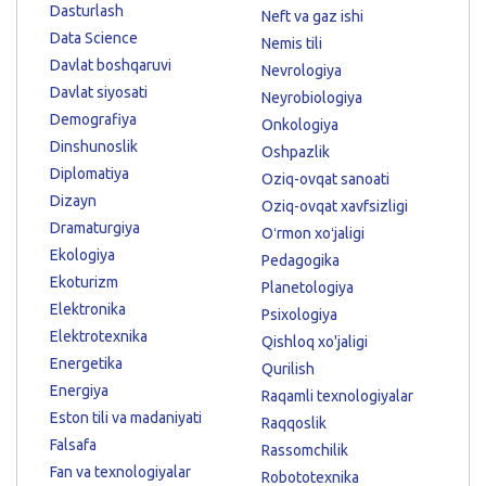
Dasturlash
Neft va gaz ishi
Data Science
Nemis tili
Davlat boshqaruvi
Nevrologiya
Davlat siyosati
Neyrobiologiya
Demografiya
Onkologiya
Dinshunoslik
Oshpazlik
Diplomatiya
Oziq-ovqat sanoati
Dizayn
Oziq-ovqat xavfsizligi
Dramaturgiya
Oʻrmon xoʻjaligi
Ekologiya
Pedagogika
Ekoturizm
Planetologiya
Elektronika
Psixologiya
Elektrotexnika
Qishloq xo'jaligi
Energetika
Qurilish
Energiya
Raqamli texnologiyalar
Eston tili va madaniyati
Raqqoslik
Falsafa
Rassomchilik
Fan va texnologiyalar
Robototexnika