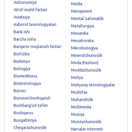
Astronomiya
Media
Atrof-muhit fanlari
Menejment
Aviatsiya
Mental Salomatlik
Axborot texnologiyalari
Metallurgiya
Bank ishi
Mexanika
Barcha soha
Mexatronika
Barqaror rivojlanish fanlari
Mikrobiologiya
Biofizika
Mineralshunoslik
Biokimyo
Moda (Fashion)
Biologiya
Moddashunoslik
Biomeditsina
Moliya
Biotexnologiya
Moliyaviy texnologiyalar
Biznes
Mudofaa
Biznesni boshqarish
Muhandislik
Boshlang'ich ta'lim
Multimedia
Boshqaruv
Musiqa
Buxgalteriya
Muzeyshunoslik
Chegarashunoslik
Narsalar interneti