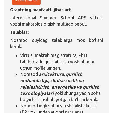
Grantning manfaatli jihatlari:
International Summer School ARS virtual
yozgi maktabida oʻqish mutlaqo bepul.
Talablar:
Nozmod quyidagi talablarga mos boʻlishi
kerak:
Virtual maktab magistratura, PhD
talaba/tadqiqotchilari va yosh olimlar
uchun moʻljallangan.
Nomzod
arxitektura, qurilish
muhandisligi, shaharsozlik va
rejalashtirish, energetika va qurilish
texnologiyalari
yoki shunga yaqin soha
boʻyicha tahsil olayotgan boʻlishi kerak.
Nomzod ingliz tilini yaxshi bilishi kerak
(B2 yoki undan yuqori darajada).