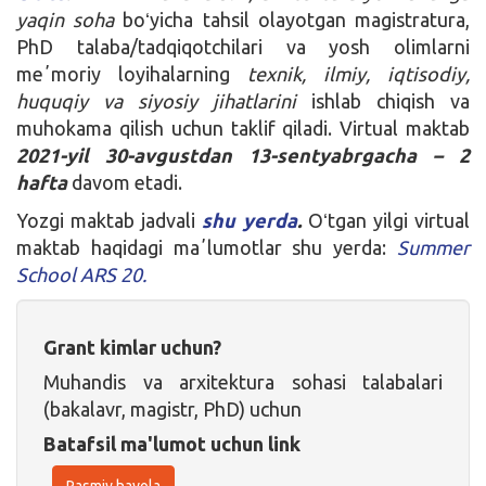
yaqin soha
boʻyicha tahsil olayotgan magistratura,
PhD talaba/tadqiqotchilari va yosh olimlarni
meʼmoriy loyihalarning
texnik, ilmiy, iqtisodiy,
huquqiy va siyosiy jihatlarini
ishlab chiqish va
muhokama qilish uchun taklif qiladi. Virtual maktab
2021-yil 30-avgustdan 13-sentyabrgacha – 2
hafta
davom etadi.
Yozgi maktab jadvali
shu yerda
.
Oʻtgan yilgi virtual
maktab haqidagi maʼlumotlar shu yerda:
Summer
School ARS 20.
Grant kimlar uchun?
Muhandis va arxitektura sohasi talabalari
(bakalavr, magistr, PhD) uchun
Batafsil ma'lumot uchun link
Rasmiy havola