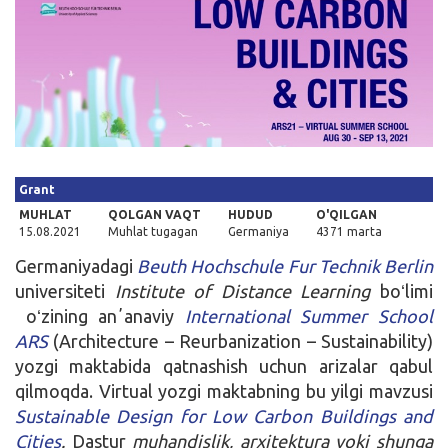
Kirish
Grant
MUHLAT
QOLGAN VAQT
HUDUD
O'QILGAN
15.08.2021
Muhlat tugagan
Germaniya
4371 marta
Germaniyadagi
Beuth Hochschule Fur Technik Berlin
universiteti
Institute of Distance Learning
boʻlimi
oʻzining anʼanaviy
International Summer School
ARS
(Architecture – Reurbanization – Sustainability)
yozgi maktabida qatnashish uchun arizalar qabul
qilmoqda. Virtual yozgi maktabning bu yilgi mavzusi
Sustainable Design for Low Carbon Buildings and
Cities
.
Dastur
muhandislik, arxitektura yoki shunga