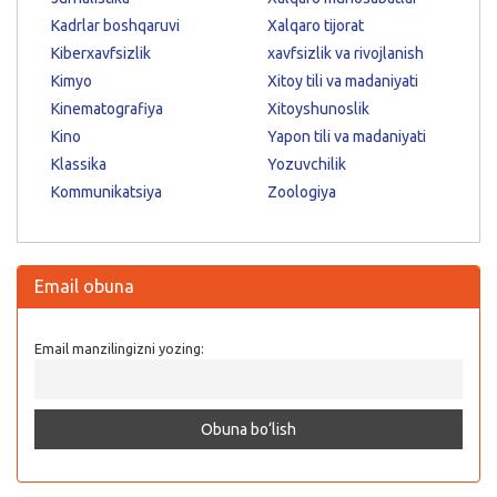
Kadrlar boshqaruvi
Xalqaro tijorat
Kiberxavfsizlik
xavfsizlik va rivojlanish
Kimyo
Xitoy tili va madaniyati
Kinematografiya
Xitoyshunoslik
Kino
Yapon tili va madaniyati
Klassika
Yozuvchilik
Kommunikatsiya
Zoologiya
Email obuna
Email manzilingizni yozing: