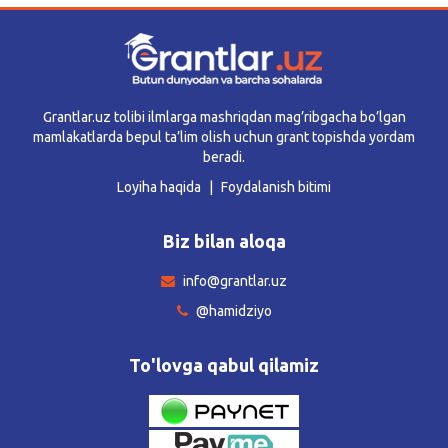
Grantlar.uz tolibi ilmlarga mashriqdan mag’ribgacha bo’lgan
mamlakatlarda bepul ta’lim olish uchun grant topishda yordam
beradi.
Loyiha haqida
Foydalanish bitimi
Biz bilan aloqa
info@grantlar.uz
@hamidziyo
To'lovga qabul qilamiz