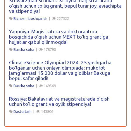
Schwarzman Scholars: Xitoyda magistraturada
oʻqish uchun toʻliq grant, bepul turar joy, aviachipta
va stipendiya!
Biznesni boshqarish
|
227322
Yaponiya: Magistratura va doktorantura
bosqichida oʻqish uchun MEXT toʻliq grantiga
hujjatlar qabul qilinmoqda!
Barcha soha
|
178790
ClimateScience Olympiad 2024: 25 yoshgacha
boʻlganlar uchun onlayn olimpiada: mukofot
jamgʻarmasi 15 000 dollar va gʻoliblar Bakuga
bepul safar qiladi!
Barcha soha
|
149569
Rossiya: Bakalavriat va magistraturada o’qish
uchun to’liq grant va oylik stipendiya!
Dasturlash
|
143806