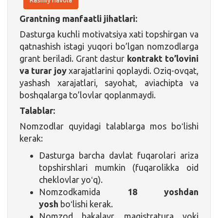
Grantning manfaatli jihatlari:
Dasturga kuchli motivatsiya xati topshirgan va
qatnashish istagi yuqori bo’lgan nomzodlarga
grant beriladi. Grant dastur
kontrakt to’lovini
va turar joy
xarajatlarini qoplaydi. Oziq-ovqat,
yashash xarajatlari, sayohat, aviachipta va
boshqalarga to’lovlar qoplanmaydi.
Talablar:
Nomzodlar quyidagi talablarga mos boʻlishi
kerak:
Dasturga barcha davlat fuqarolari ariza
topshirshlari mumkin (fuqarolikka oid
cheklovlar yoʻq).
Nomzodkamida
18 yoshdan
yosh
boʻlishi kerak.
Nomzod bakalavr, magistratura yoki