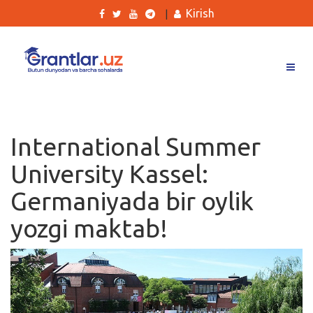
Kirish
|
Grantlar
Tanlovlar
International Summer
Ishlar
University Kassel:
Kurslar
Germaniyada bir oylik
Blog
yozgi maktab!
Yana
Qidirish