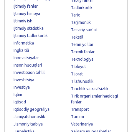
Tabiiy fanlar
Ijtimoiy fanlar
Tadbirkorlik
Ijtimoiy himoya
Tarix
Ijtimoiy ish
Tarjimonlik
Ijtimoiy statistika
Tasviriy sanʼat
Ijtimoiy tadbirkorlik
Tekstil
Informatika
Temir yo'llar
Ingliz tili
Texnik fanlar
Innovatsiyalar
Texnologiya
Inson huquqlari
Tibbiyot
Investitsion tahlil
Tijorat
Investitsiya
Tilshunoslik
Investiya
Tinchlik va xavfsizlik
Iqlim
Tirik organizmlar haqidagi
Iqtisod
fanlar
Iqtisodiy geografiya
Transport
Jamiyatshunoslik
Turizm
Jismoniy tarbiya
Veterinariya
Jurnalistika
Xalqaro munosabatlar