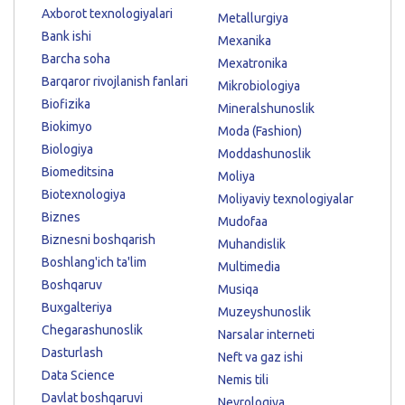
Axborot texnologiyalari
Metallurgiya
Bank ishi
Mexanika
Barcha soha
Mexatronika
Barqaror rivojlanish fanlari
Mikrobiologiya
Biofizika
Mineralshunoslik
Biokimyo
Moda (Fashion)
Biologiya
Moddashunoslik
Biomeditsina
Moliya
Biotexnologiya
Moliyaviy texnologiyalar
Biznes
Mudofaa
Biznesni boshqarish
Muhandislik
Boshlang'ich ta'lim
Multimedia
Boshqaruv
Musiqa
Buxgalteriya
Muzeyshunoslik
Chegarashunoslik
Narsalar interneti
Dasturlash
Neft va gaz ishi
Data Science
Nemis tili
Davlat boshqaruvi
Nevrologiya