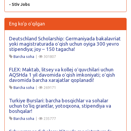
- Stiv Jobs
Eng ko'p o'qilgan
Deutschland Scholarship: Germaniyada bakalavriat
yoki magistraturada oʻqish uchun oyiga 300 yevro
stipendiya; joy – 150 tagacha!
Barcha soha
|
301807
FLEX: Maktab, litsey va kollej oʻquvchilari uchun
AQSHda 1 yil davomida oʻqish imkoniyati; oʻqish
davomida barcha xarajatlar qoplanadi!
Barcha soha
|
269171
Turkiye Burslari: barcha bosqichlar va sohalar
uchun to’liq grantlar, yotoqxona, stipendiya va
boshqalar!
Barcha soha
|
235777