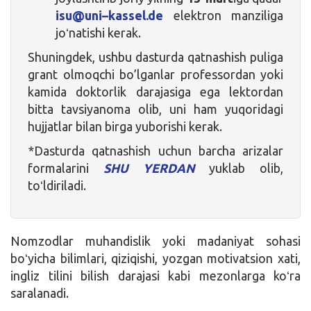
isu
@
uni
–
kassel
.
de
elektron manziliga
joʻnatishi kerak.
Shuningdek, ushbu dasturda qatnashish puliga
grant olmoqchi bo’lganlar professordan yoki
kamida doktorlik darajasiga ega lektordan
bitta tavsiyanoma olib, uni ham yuqoridagi
hujjatlar bilan birga yuborishi kerak.
*Dasturda qatnashish uchun barcha arizalar
formalarini
SHU YERDAN
yuklab olib,
toʻldiriladi.
Nomzodlar muhandislik yoki madaniyat sohasi
boʻyicha bilimlari, qiziqishi, yozgan motivatsion xati,
ingliz tilini bilish darajasi kabi mezonlarga koʻra
saralanadi.