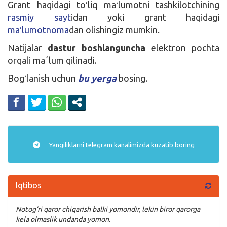
Grant haqidagi toʻliq maʻlumotni tashkilotchining
rasmiy sayt
idan yoki grant haqidagi
maʻlumotnoma
dan olishingiz mumkin.
Natijalar
dastur boshlanguncha
elektron pochta
orqali maʼlum qilinadi.
Bogʻlanish uchun
bu yerga
bosing.
Yangiliklarni
telegram
kanalimizda kuzatib boring
Iqtibos
Notog’ri qaror chiqarish balki yomondir, lekin biror qarorga
kela olmaslik undanda yomon.