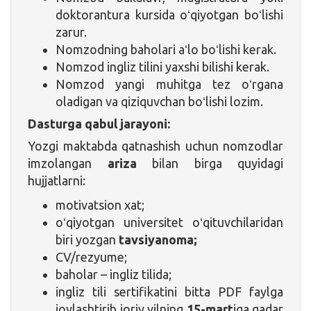
doktorantura kursida oʻqiyotgan boʻlishi
zarur.
Nomzodning baholari aʻlo boʻlishi kerak.
Nomzod ingliz tilini yaxshi bilishi kerak.
Nomzod yangi muhitga tez oʻrgana
oladigan va qiziquvchan boʻlishi lozim.
Dasturga qabul jarayoni:
Yozgi maktabda qatnashish uchun nomzodlar
imzolangan
ariza
bilan birga quyidagi
hujjatlarni:
motivatsion xat;
oʻqiyotgan universitet oʻqituvchilaridan
biri yozgan
tavsiyanoma;
CV/rezyume;
baholar – ingliz tilida;
ingliz tili sertifikatini bitta PDF faylga
joylashtirib joriy yilning
15-mart
iga qadar