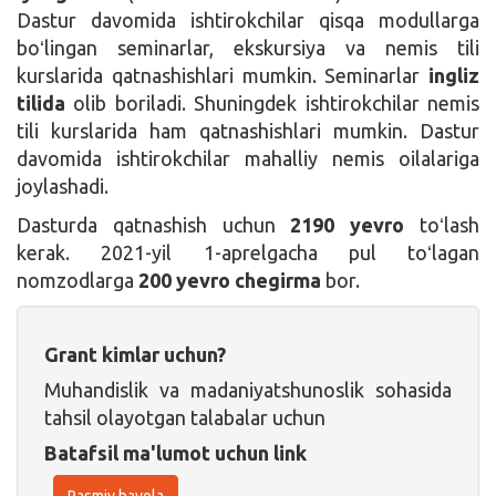
Dastur davomida ishtirokchilar qisqa modullarga
boʻlingan seminarlar, ekskursiya va nemis tili
kurslarida qatnashishlari mumkin. Seminarlar
ingliz
tilida
olib boriladi. Shuningdek ishtirokchilar nemis
tili kurslarida ham qatnashishlari mumkin. Dastur
davomida ishtirokchilar mahalliy nemis oilalariga
joylashadi.
Dasturda qatnashish uchun
2190 yevro
toʻlash
kerak. 2021-yil 1-aprelgacha pul toʻlagan
nomzodlarga
200 yevro chegirma
bor.
Grant kimlar uchun?
Muhandislik va madaniyatshunoslik sohasida
tahsil olayotgan talabalar uchun
Batafsil ma'lumot uchun link
Rasmiy havola