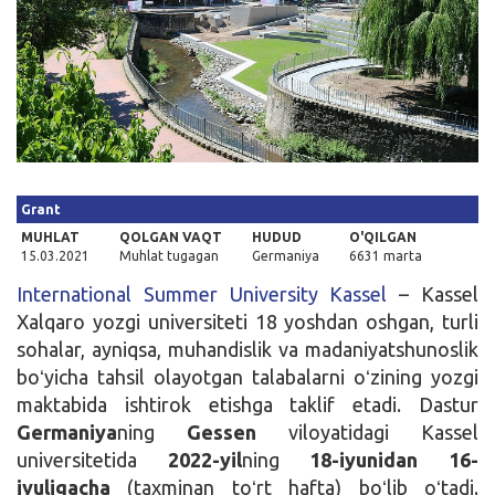
Kirish
Grant
MUHLAT
QOLGAN VAQT
HUDUD
O'QILGAN
15.03.2021
Muhlat tugagan
Germaniya
6631 marta
International Summer University Kassel
– Kassel
Xalqaro yozgi universiteti 18 yoshdan oshgan, turli
sohalar, ayniqsa, muhandislik va madaniyatshunoslik
boʻyicha tahsil olayotgan talabalarni oʻzining yozgi
maktabida ishtirok etishga taklif etadi. Dastur
Germaniya
ning
Gessen
viloyatidagi Kassel
universitetida
2022-yil
ning
18-iyunidan 16-
iyuligacha
(taxminan toʻrt hafta) boʻlib oʻtadi.