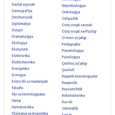
Davlat siyosati
Neyrobiologiya
Demografiya
Onkologiya
Dinshunoslik
Oshpazlik
Diplomatiya
Oziq-ovqat sanoati
Dizayn
Oziq-ovqat xavfsizligi
Dramaturgiya
Oʻrmon xoʻjaligi
Ekologiya
Pedagogika
Ekoturizm
Planetologiya
Elektronika
Psixologiya
Elektrotexnika
Qishloq xo'jaligi
Energetika
Qurilish
Energiya
Raqamli texnologiyalar
Eston tili va madaniyati
Raqqoslik
Falsafa
Rassomchilik
Fan va texnologiyalar
Robototexnika
Fanlar
Rus tili
Farmatsevtika
Salomatlik
Filologiya va lingvistika
San'at