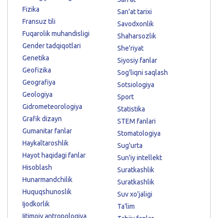
Fizika
San'at tarixi
Fransuz tili
Savodxonlik
Fuqarolik muhandisligi
Shaharsozlik
Gender tadqiqotlari
She'riyat
Genetika
Siyosiy fanlar
Geofizika
Sog'liqni saqlash
Geografiya
Sotsiologiya
Geologiya
Sport
Gidrometeorologiya
Statistika
Grafik dizayn
STEM fanlari
Gumanitar fanlar
Stomatologiya
Haykaltaroshlik
Sug'urta
Hayot haqidagi fanlar
Sun'iy intellekt
Hisoblash
Suratkashlik
Hunarmandchilik
Suratkashlik
Huquqshunoslik
Suv xo'jaligi
Ijodkorlik
Ta'lim
Ijtimoiy antropologiya