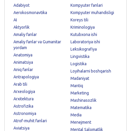
Adabiyot
Kompyuter fanlari
Aerokosmonavtika
Kompyuter muhandisligi
AI
Koreys tili
Aktyorlik
Kriminologiya
Amaliy fanlar
Kutubxona ishi
Amaliy fanlar va Gumanitar
Laboratoriya ishi
yordam
Leksikografiya
Anatomiya
Lingvistika
Animatsiya
Logistika
Aniq fanlar
Loyihalarni boshqarish
Antrapologiya
Madaniyat
Arab tili
Mantiq
Arxeologiya
Marketing
Arxitektura
Mashinasozlik
Astrofizika
Matematika
Astronomiya
Media
Atrof-muhit fanlari
Menejment
Aviatsiya
Mental Salomatlik