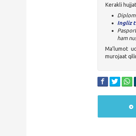
Kerakli hujjat
Diplom 
Ingliz t
Pasport
ham nus
Ma’lumot u
murojaat qili