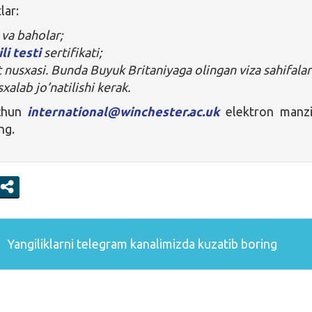
lar:
va baholar;
ili testi
sertifikati;
 nusxasi. Bunda Buyuk Britaniyaga olingan viza sahifalar
xalab jo’natilishi kerak.
chun
international@winchester.ac.uk
elektron manzi
ng.
Yangiliklarni
telegram
kanalimizda kuzatib boring