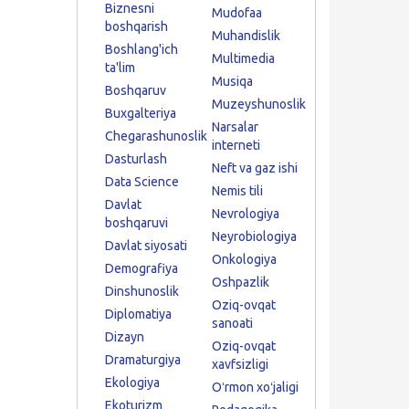
Biznesni
Mudofaa
boshqarish
Muhandislik
Boshlang'ich
Multimedia
ta'lim
Musiqa
Boshqaruv
Muzeyshunoslik
Buxgalteriya
Narsalar
Chegarashunoslik
interneti
Dasturlash
Neft va gaz ishi
Data Science
Nemis tili
Davlat
Nevrologiya
boshqaruvi
Neyrobiologiya
Davlat siyosati
Onkologiya
Demografiya
Oshpazlik
Dinshunoslik
Oziq-ovqat
Diplomatiya
sanoati
Dizayn
Oziq-ovqat
Dramaturgiya
xavfsizligi
Ekologiya
Oʻrmon xoʻjaligi
Ekoturizm