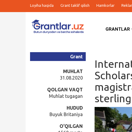
Loyiha haqida
Grant taklif qilish
Hamkorlar
Rekla
GRANTLAR
Grantlar
Tanlovlar
Grant
Interna
Ishlar
MUHLAT
Scholar
31.08.2020
magistr
Kurslar
QOLGAN VAQT
sterlin
Muhlat tugagan
Blog
HUDUD
Buyuk Britaniya
Yana
O'QILGAN