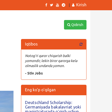
Kirish
|
Qidirish
Iqtibos
Notog’ri qaror chiqarish balki
yomondir, lekin biror qarorga kela
olmaslik undanda yomon.
- Stiv Jobs
Eng ko'p o'qilgan
Deutschland Scholarship:
Germaniyada bakalavriat yoki
magistraturada oʻqish uchun