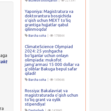
Biznesni boshqarish
|
227391
Yaponiya: Magistratura va
doktorantura bosqichida
oʻqish uchun MEXT toʻliq
grantiga hujjatlar qabul
qilinmoqda!
Barcha soha
|
178844
ClimateScience Olympiad
2024: 25 yoshgacha
baga
boʻlganlar uchun onlayn
olimpiada: mukofot
akt
jamgʻarmasi 15 000 dollar va
gʻoliblar Bakuga bepul safar
qiladi!
Barcha soha
|
149646
Rossiya: Bakalavriat va
magistraturada o’qish uchun
to’liq grant va oylik
stipendiya!
ra
Dasturlash
|
143845