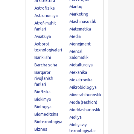
Arxitektura
Mantiq
Astrofizika
Marketing
Astronomiya
Mashinasozlik
Atrof-muhit
fanlari
Matematika
Aviatsiya
Media
Axborot
Menejment
texnologiyalari
Mental
Bank ishi
Salomatlik
Barcha soha
Metallurgiya
Barqaror
Mexanika
rivojlanish
Mexatronika
fanlari
Mikrobiologiya
Biofizika
Mineralshunoslik
Biokimyo
Moda (Fashion)
Biologiya
Moddashunoslik
Biomeditsina
Moliya
Biotexnologiya
Moliyaviy
Biznes
texnologiyalar