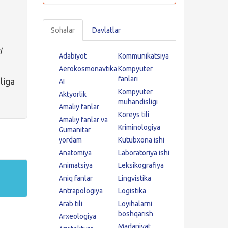
Sohalar
Davlatlar
i
Adabiyot
Kommunikatsiya
Aerokosmonavtika
Kompyuter
fanlari
liga
AI
Kompyuter
Aktyorlik
muhandisligi
Amaliy fanlar
Koreys tili
Amaliy fanlar va
Kriminologiya
Gumanitar
yordam
Kutubxona ishi
Anatomiya
Laboratoriya ishi
Animatsiya
Leksikografiya
Aniq fanlar
Lingvistika
Antrapologiya
Logistika
Arab tili
Loyihalarni
boshqarish
Arxeologiya
Madaniyat