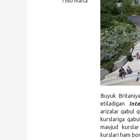
1560 marta
Qidirish
Kirish
Buyuk Britaniy
etiladigan
Int
arizalar qabul 
kurslariga qabul
mavjud kurslar
kurslari ham bor