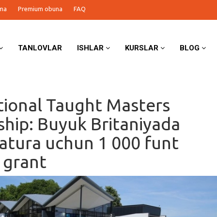
ma
Premium obuna
FAQ
TANLOVLAR
ISHLAR
KURSLAR
BLOG
tional Taught Masters
ship: Buyuk Britaniyada
atura uchun 1 000 funt
g grant