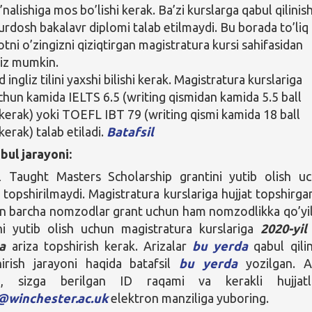
’nalishiga mos bo’lishi kerak. Ba’zi kurslarga qabul qilinis
urdosh bakalavr diplomi talab etilmaydi. Bu borada to’liq
tni o’zingizni qiziqtirgan magistratura kursi sahifasidan
giz mumkin.
ngliz tilini yaxshi bilishi kerak. Magistratura kurslariga
chun kamida IELTS 6.5 (writing qismidan kamida 5.5 ball
i kerak) yoki TOEFL IBT 79 (writing qismi kamida 18 ball
 kerak) talab etiladi.
Batafsil
bul jarayoni:
al Taught Masters Scholarship grantini yutib olish u
 topshirilmaydi. Magistratura kurslariga hujjat topshirga
an barcha nomzodlar grant uchun ham nomzodlikka qo’yil
ni yutib olish uchun magistratura kurslariga
2020-yil
a
ariza topshirish kerak. Arizalar
bu yerda
qabul qilin
hirish jarayoni haqida batafsil
bu yerda
yozilgan. A
ach, sizga berilgan ID raqami va kerakli hujjatl
@winchester.ac.uk
elektron manziliga yuboring.