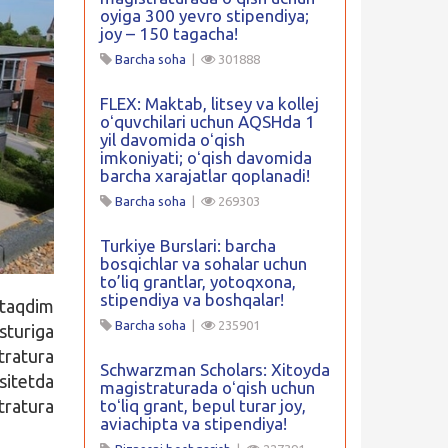
oyiga 300 yevro stipendiya;
joy – 150 tagacha!
Barcha soha
|
301888
FLEX: Maktab, litsey va kollej
oʻquvchilari uchun AQSHda 1
yil davomida oʻqish
imkoniyati; oʻqish davomida
barcha xarajatlar qoplanadi!
Barcha soha
|
269303
Turkiye Burslari: barcha
bosqichlar va sohalar uchun
to’liq grantlar, yotoqxona,
stipendiya va boshqalar!
taqdim
Barcha soha
|
235901
sturiga
tratura
Schwarzman Scholars: Xitoyda
sitetda
magistraturada oʻqish uchun
tratura
toʻliq grant, bepul turar joy,
aviachipta va stipendiya!