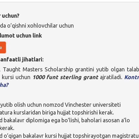
r uchun?
da o’qishni xohlovchilar uchun
lumot uchun link
a
nfaatli jihatlari:
l Taught Masters Scholarship grantini yutib olgan tala
a kursi uchun
1000 funt sterling grant
ajratiladi.
Kontr
cha?
 yutib olish uchun nomzod Vinchester universiteti
tura kurslaridan biriga hujjat topshirishi kerak.
bakalavr diplomiga ega bo’lishi, baholari asosan a’lo
 kerak.
o’qigan bakalavr kursi hujjat topshirayotgan magistratu