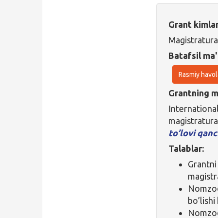
Grant kimla
Magistratura
Batafsil ma'
Rasmiy havol
Grantning ma
Internationa
magistratur
to’lovi qan
Talablar:
Grantni
magistra
Nomzod 
bo’lishi
Nomzod 