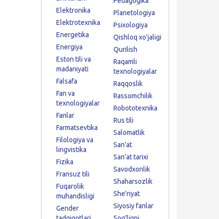
Pedagogika
Elektronika
Planetologiya
Elektrotexnika
Psixologiya
Energetika
Qishloq xo'jaligi
Energiya
Qurilish
Eston tili va
Raqamli
madaniyati
texnologiyalar
Falsafa
Raqqoslik
Fan va
Rassomchilik
texnologiyalar
Robototexnika
Fanlar
Rus tili
Farmatsevtika
Salomatlik
Filologiya va
San'at
lingvistika
San'at tarixi
Fizika
Savodxonlik
Fransuz tili
Shaharsozlik
Fuqarolik
She'riyat
muhandisligi
Siyosiy fanlar
Gender
tadqiqotlari
Sog'liqni