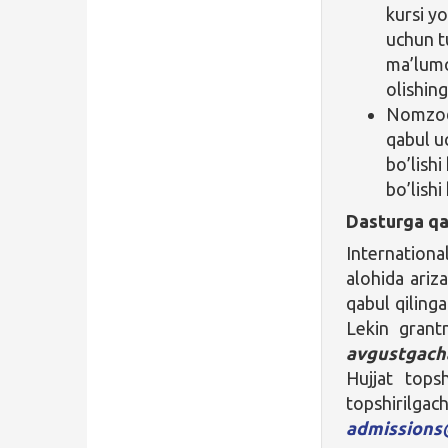
kursi yo
uchun t
ma’lumo
olishin
Nomzod i
qabul u
bo’lish
bo’lishi
Dasturga qa
Internation
alohida ariza
qabul qiling
Lekin grant
avgustgach
Hujjat tops
topshirilg
admissions