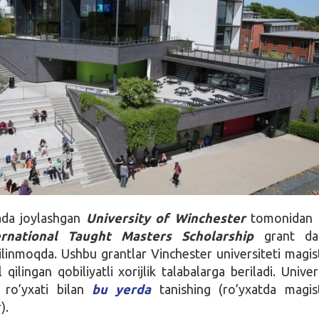
ada joylashgan
University of Winchester
tomonidan 
ernational Taught Masters Scholarship
grant da
qilinmoqda. Ushbu grantlar Vinchester universiteti magis
 qilingan qobiliyatli xorijlik talabalarga beriladi. Univer
 ro’yxati bilan
bu yerda
tanishing (ro’yxatda magis
).