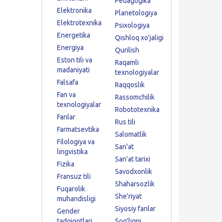
Pedagogika
Elektronika
Planetologiya
Elektrotexnika
Psixologiya
Energetika
Qishloq xo'jaligi
Energiya
Qurilish
Eston tili va
Raqamli
madaniyati
texnologiyalar
Falsafa
Raqqoslik
Fan va
Rassomchilik
texnologiyalar
Robototexnika
Fanlar
Rus tili
Farmatsevtika
Salomatlik
Filologiya va
San'at
lingvistika
San'at tarixi
Fizika
Savodxonlik
Fransuz tili
Shaharsozlik
Fuqarolik
She'riyat
muhandisligi
Siyosiy fanlar
Gender
tadqiqotlari
Sog'liqni