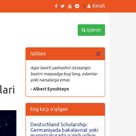
Kirish
|
Qidirish
Iqtibos
Agar baxtli yashashni istasangiz
baxtni maqsadga bog’lang, odamlar
yoki narsalarga emas
ari
- Albert Eynshteyn
Eng ko'p o'qilgan
Deutschland Scholarship:
Germaniyada bakalavriat yoki
magistraturada oʻqish uchun