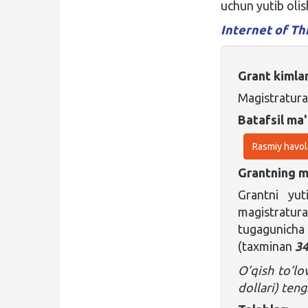
uchun yutib oli
Internet of Thi
Grant kimla
Magistratura
Batafsil ma'
Rasmiy havol
Grantning ma
Grantni yu
magistratu
tugagunicha h
(taxminan
34
O’qish to’lo
dollari) teng