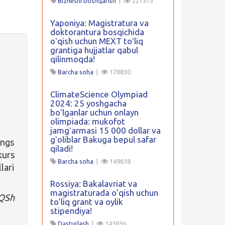
Biznesni boshqarish
|
227373
Yaponiya: Magistratura va
doktorantura bosqichida
oʻqish uchun MEXT toʻliq
grantiga hujjatlar qabul
qilinmoqda!
Barcha soha
|
178830
ClimateScience Olympiad
2024: 25 yoshgacha
boʻlganlar uchun onlayn
olimpiada: mukofot
jamgʻarmasi 15 000 dollar va
gʻoliblar Bakuga bepul safar
ings
qiladi!
urs
Barcha soha
|
149618
lari
Rossiya: Bakalavriat va
magistraturada o’qish uchun
AQSh
to’liq grant va oylik
stipendiya!
Dasturlash
|
143836