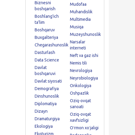
Biznesni
Mudofaa
boshqarish
Muhandislik
Boshlang'ich
Multimedia
ta'lim
Musiqa
Boshqaruv
Muzeyshunoslik
Buxgalteriya
Narsalar
Chegarashunoslik
interneti
Dasturlash
Neft va gaz ishi
Data Science
Nemis tili
Davlat
Nevrologiya
boshqaruvi
Neyrobiologiya
Davlat siyosati
Onkologiya
Demografiya
Oshpazlik
Dinshunoslik
Oziq-ovqat
Diplomatiya
sanoati
Dizayn
Oziq-ovqat
Dramaturgiya
xavfsizligi
Ekologiya
Oʻrmon xoʻjaligi
Ekoturizm