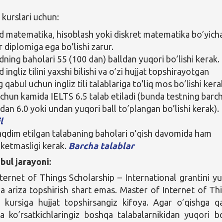
 kurslari uchun:
matematika, hisoblash yoki diskret matematika bo’yich
 diplomiga ega bo’lishi zarur.
ing baholari 55 (100 dan) balldan yuqori bo’lishi kerak.
ngliz tilini yaxshi bilishi va o’zi hujjat topshirayotgan
 qabul uchun ingliz tili talablariga to’liq mos bo’lishi kera
chun kamida IELTS 6.5 talab etiladi (bunda testning barc
dan 6.0 yoki undan yuqori ball to’plangan bo’lishi kerak).
l
aqdim etilgan talabaning baholari o’qish davomida ham
 ketmasligi kerak.
Barcha talablar
bul jarayoni:
ternet of Things Scholarship – International grantini yu
a ariza topshirish shart emas. Master of Internet of Th
 kursiga hujjat topshirsangiz kifoya. Agar o’qishga q
va ko’rsatkichlaringiz boshqa talabalarnikidan yuqori bo