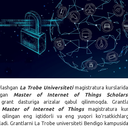
oylashgan
La Trobe Universiteti
magistratura kurslarida
digan
Master of Internet of Things Scholars
l
grant dasturiga arizalar qabul qilinmoqda. Grantl
i
Master of Internet of Things
magistratura kurs
 qilingan eng iqtidorli va eng yuqori ko’rsatkichla
iladi. Grantlarni La Trobe universiteti Bendigo kampusida