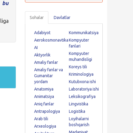
a
bu
Sohalar
Davlatlar
liga
Adabiyot
Kommunikatsiya
Aerokosmonavtika
Kompyuter
fanlari
AI
Kompyuter
Aktyorlik
muhandisligi
Amaliy fanlar
Koreys tili
Amaliy fanlar va
Kriminologiya
Gumanitar
yordam
Kutubxona ishi
Anatomiya
Laboratoriya ishi
Animatsiya
Leksikografiya
Aniq fanlar
Lingvistika
Antrapologiya
Logistika
Arab tili
Loyihalarni
boshqarish
Arxeologiya
Madaniyat