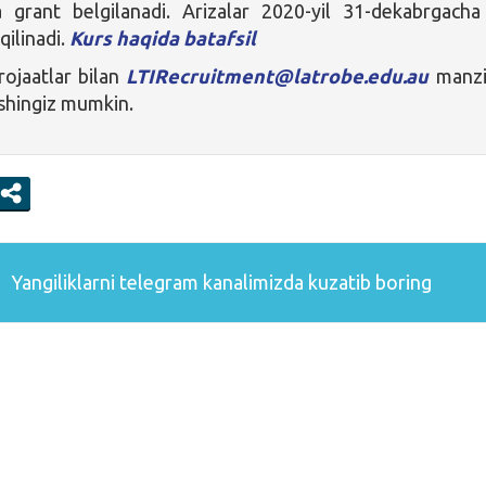
ga grant belgilanadi. Arizalar 2020-yil 31-dekabrgach
qilinadi.
Kurs haqida batafsil
ojaatlar bilan
LTIRecruitment@latrobe.edu.au
manzi
shingiz mumkin.
Yangiliklarni
telegram
kanalimizda kuzatib boring