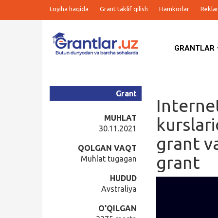
Loyiha haqida
Grant taklif qilish
Hamkorlar
Rekla
GRANTLAR
Grantlar
Tanlovlar
Grant
Interne
Ishlar
MUHLAT
kurslar
30.11.2021
grant v
Kurslar
QOLGAN VAQT
grant
Muhlat tugagan
Blog
HUDUD
Avstraliya
Yana
O'QILGAN