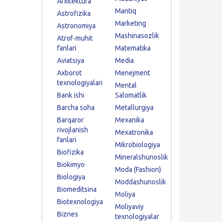
Arxitektura
Mantiq
Astrofizika
Marketing
Astronomiya
Mashinasozlik
Atrof-muhit
fanlari
Matematika
Aviatsiya
Media
Axborot
Menejment
texnologiyalari
Mental
Bank ishi
Salomatlik
Barcha soha
Metallurgiya
Barqaror
Mexanika
rivojlanish
Mexatronika
fanlari
Mikrobiologiya
Biofizika
Mineralshunoslik
Biokimyo
Moda (Fashion)
Biologiya
Moddashunoslik
Biomeditsina
Moliya
Biotexnologiya
Moliyaviy
Biznes
texnologiyalar