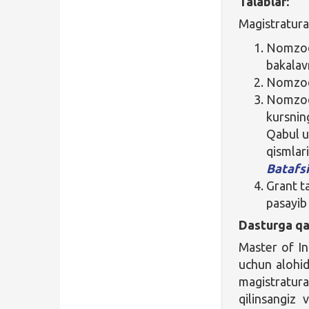
Talablar:
Magistratura
Nomzod 
bakalavr
Nomzodn
Nomzod i
kursning
Qabul u
qismlari
Batafsi
Grant t
pasayib
Dasturga qa
Master of In
uchun alohid
magistratura
qilinsangiz 