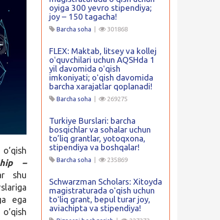
oyiga 300 yevro stipendiya;
joy – 150 tagacha!
Barcha soha
|
301868
FLEX: Maktab, litsey va kollej
oʻquvchilari uchun AQSHda 1
yil davomida oʻqish
imkoniyati; oʻqish davomida
barcha xarajatlar qoplanadi!
Barcha soha
|
269275
Turkiye Burslari: barcha
bosqichlar va sohalar uchun
to’liq grantlar, yotoqxona,
stipendiya va boshqalar!
 o’qish
Barcha soha
|
235869
hip –
ar shu
Schwarzman Scholars: Xitoyda
lariga
magistraturada oʻqish uchun
rga ega
toʻliq grant, bepul turar joy,
aviachipta va stipendiya!
 o’qish