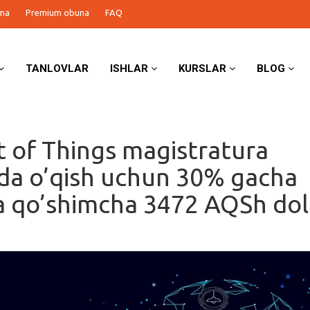
ma
Premium obuna
FAQ
TANLOVLAR
ISHLAR
KURSLAR
BLOG
t of Things magistratura
ida o’qish uchun 30% gacha
a qo’shimcha 3472 AQSh doll