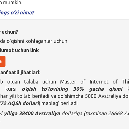
sh mumkin.
ngs o’zi nima?
r uchun?
da o’qishni xohlaganlar uchun
lumot uchun link
a
nfaatli jihatlari:
tib olgan talaba uchun Master of Internet of Th
ra kursi
o’qish to’lovining 30% gacha qismi
k
ar yili to’lab beriladi va qo’shimcha 5000 Avstraliya dol
72 AQSh dollari
) mablag’ beriladi.
vi
yiliga 38400 Avstraliya
dollariga (taxminan 26668 
.