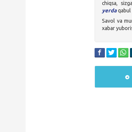
chiqsa, siz
yerda
qabul 
Savol va mur
xabar yubori