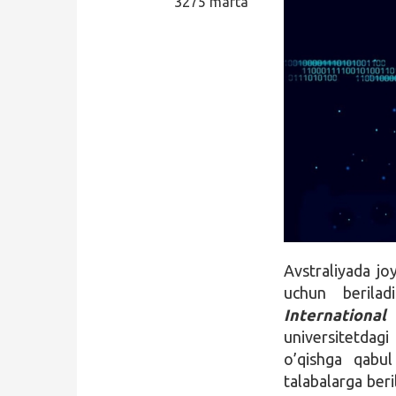
3275 marta
Qidirish
Kirish
Avstraliyada j
uchun berila
Internationa
universitetdag
o’qishga qabul
talabalarga ber