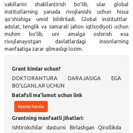
vakillarini shakllantirish bo’lib, ular global
institutlarning yanada rivojlanishi uchun hissa
qo’shishiga umid bildiriladi. Global instituttlar
adolat, tenglik va samarali jahon iqtisodiyoti uchun
muhim bo’lib, uni amalga oshirish esa
rivojlanayotgan davlatlardagi insonlarning
manfaatiga zarar qilmasligi lozim.
Grant kimlar uchun?
DOKTORANTURA DARAJASIGA EGA
BO'LGANLAR UCHUN
Batafsil ma'lumot uchun link
Rasmiy havola
Grantning manfaatli jihatlari:
Ishtirokchilar dasturni Birlashgan Qirollikda