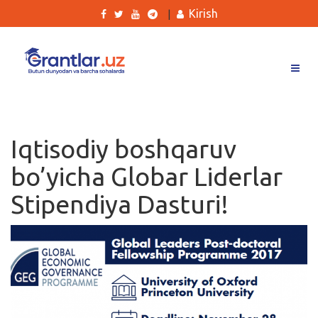
Kirish
|
Grantlar
Tanlovlar
Iqtisodiy boshqaruv
Ishlar
bo’yicha Globar Liderlar
Kurslar
Stipendiya Dasturi!
Blog
Yana
Qidirish