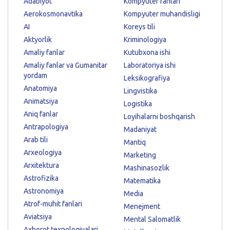
Adabiyot
Kompyuter fanlari
Aerokosmonavtika
Kompyuter muhandisligi
AI
Koreys tili
Aktyorlik
Kriminologiya
Amaliy fanlar
Kutubxona ishi
Amaliy fanlar va Gumanitar
Laboratoriya ishi
yordam
Leksikografiya
Anatomiya
Lingvistika
Animatsiya
Logistika
Aniq fanlar
Loyihalarni boshqarish
Antrapologiya
Madaniyat
Arab tili
Mantiq
Arxeologiya
Marketing
Arxitektura
Mashinasozlik
Astrofizika
Matematika
Astronomiya
Media
Atrof-muhit fanlari
Menejment
Aviatsiya
Mental Salomatlik
Axborot texnologiyalari