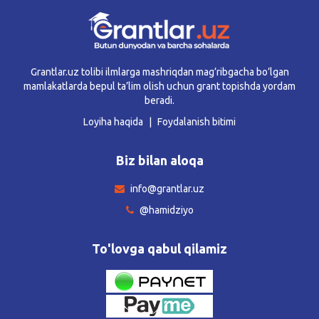
Grantlar.uz tolibi ilmlarga mashriqdan mag’ribgacha bo’lgan
mamlakatlarda bepul ta’lim olish uchun grant topishda yordam
beradi.
Loyiha haqida
Foydalanish bitimi
Biz bilan aloqa
info@grantlar.uz
@hamidziyo
To'lovga qabul qilamiz