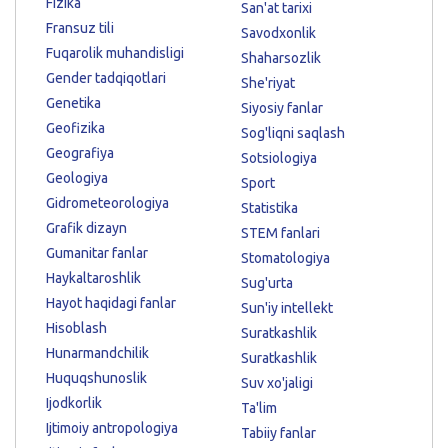
Fizika
San'at tarixi
Fransuz tili
Savodxonlik
Fuqarolik muhandisligi
Shaharsozlik
Gender tadqiqotlari
She'riyat
Genetika
Siyosiy fanlar
Geofizika
Sog'liqni saqlash
Geografiya
Sotsiologiya
Geologiya
Sport
Gidrometeorologiya
Statistika
Grafik dizayn
STEM fanlari
Gumanitar fanlar
Stomatologiya
Haykaltaroshlik
Sug'urta
Hayot haqidagi fanlar
Sun'iy intellekt
Hisoblash
Suratkashlik
Hunarmandchilik
Suratkashlik
Huquqshunoslik
Suv xo'jaligi
Ijodkorlik
Ta'lim
Ijtimoiy antropologiya
Tabiiy fanlar