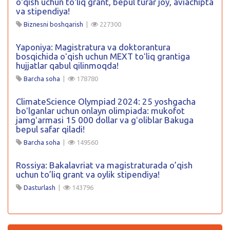
oʻqish uchun toʻliq grant, bepul turar joy, aviachipta
va stipendiya!
Biznesni boshqarish
|
227300
Yaponiya: Magistratura va doktorantura
bosqichida oʻqish uchun MEXT toʻliq grantiga
hujjatlar qabul qilinmoqda!
Barcha soha
|
178780
ClimateScience Olympiad 2024: 25 yoshgacha
boʻlganlar uchun onlayn olimpiada: mukofot
jamgʻarmasi 15 000 dollar va gʻoliblar Bakuga
bepul safar qiladi!
Barcha soha
|
149560
Rossiya: Bakalavriat va magistraturada o’qish
uchun to’liq grant va oylik stipendiya!
Dasturlash
|
143796