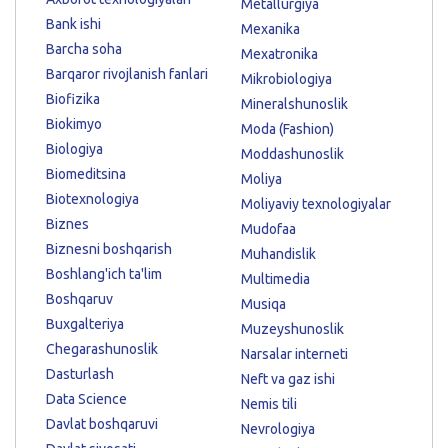
Metallurgiya
Bank ishi
Mexanika
Barcha soha
Mexatronika
Barqaror rivojlanish fanlari
Mikrobiologiya
Biofizika
Mineralshunoslik
Biokimyo
Moda (Fashion)
Biologiya
Moddashunoslik
Biomeditsina
Moliya
Biotexnologiya
Moliyaviy texnologiyalar
Biznes
Mudofaa
Biznesni boshqarish
Muhandislik
Boshlang'ich ta'lim
Multimedia
Boshqaruv
Musiqa
Buxgalteriya
Muzeyshunoslik
Chegarashunoslik
Narsalar interneti
Dasturlash
Neft va gaz ishi
Data Science
Nemis tili
Davlat boshqaruvi
Nevrologiya