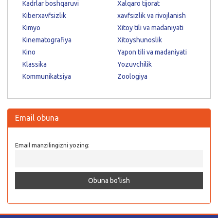
Kadrlar boshqaruvi
Xalqaro tijorat
Kiberxavfsizlik
xavfsizlik va rivojlanish
Kimyo
Xitoy tili va madaniyati
Kinematografiya
Xitoyshunoslik
Kino
Yapon tili va madaniyati
Klassika
Yozuvchilik
Kommunikatsiya
Zoologiya
Email obuna
Email manzilingizni yozing: