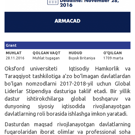
Kirish
Grant
MUHLAT
QOLGAN VAQT
HUDUD
O'QILGAN
28.11.2016
Muhlat tugagan
Buyuk Britaniya
1709 marta
Oksford universiteti Iqtisodiy Hamkorlik va
Taraqqiyot tashkilotiga a’zo bo’lmagan davlatlardan
bo’lgan nomzodlarni 2017-2018-yil uchun Global
Liderlar Stipendiya dasturiga taklif etadi. Bir yillik
dastur ishtirokchilarga global boshqaruv va
dunyoning siyosiy iqtisodida rivojlanayotgan
davlatlarning roli borasida ishlashga imkon yaratadi.
Dasturdan maqsad rivojlanayotgan davlatlarning
fuqarolaridan iborat olimlar va professional soha