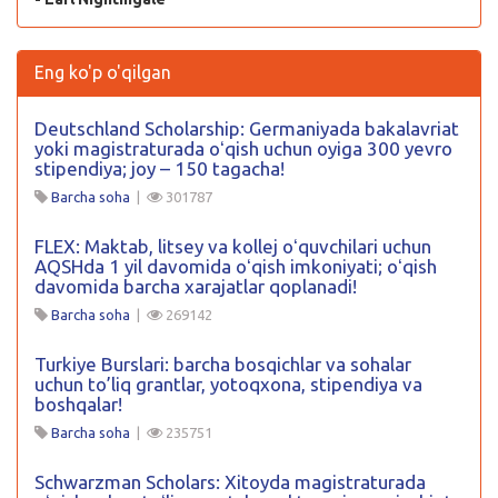
Eng ko'p o'qilgan
Deutschland Scholarship: Germaniyada bakalavriat
yoki magistraturada oʻqish uchun oyiga 300 yevro
stipendiya; joy – 150 tagacha!
Barcha soha
|
301787
FLEX: Maktab, litsey va kollej oʻquvchilari uchun
AQSHda 1 yil davomida oʻqish imkoniyati; oʻqish
davomida barcha xarajatlar qoplanadi!
Barcha soha
|
269142
Turkiye Burslari: barcha bosqichlar va sohalar
uchun to’liq grantlar, yotoqxona, stipendiya va
boshqalar!
Barcha soha
|
235751
Schwarzman Scholars: Xitoyda magistraturada