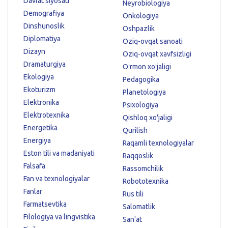
Davlat siyosati
Neyrobiologiya
Demografiya
Onkologiya
Dinshunoslik
Oshpazlik
Diplomatiya
Oziq-ovqat sanoati
Dizayn
Oziq-ovqat xavfsizligi
Dramaturgiya
Oʻrmon xoʻjaligi
Ekologiya
Pedagogika
Ekoturizm
Planetologiya
Elektronika
Psixologiya
Elektrotexnika
Qishloq xo'jaligi
Energetika
Qurilish
Energiya
Raqamli texnologiyalar
Eston tili va madaniyati
Raqqoslik
Falsafa
Rassomchilik
Fan va texnologiyalar
Robototexnika
Fanlar
Rus tili
Farmatsevtika
Salomatlik
Filologiya va lingvistika
San'at