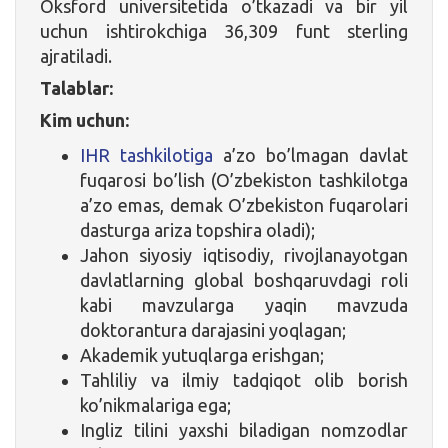
Oksford universitetida o’tkazadi va bir yil
uchun ishtirokchiga 36,309 funt sterling
ajratiladi.
Talablar:
Kim uchun:
IHR tashkilotiga
a’zo bo’lmagan davlat
fuqarosi bo’lish (O’zbekiston tashkilotga
a’zo emas, demak O’zbekiston fuqarolari
dasturga ariza topshira oladi);
Jahon siyosiy iqtisodiy, rivojlanayotgan
davlatlarning global boshqaruvdagi roli
kabi mavzularga yaqin mavzuda
doktorantura darajasini yoqlagan;
Akademik yutuqlarga erishgan;
Tahliliy va ilmiy tadqiqot olib borish
ko’nikmalariga ega;
Ingliz tilini yaxshi biladigan nomzodlar