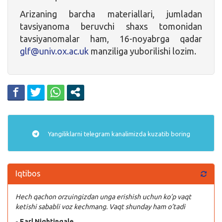
Arizaning barcha materiallari, jumladan
tavsiyanoma beruvchi shaxs tomonidan
tavsiyanomalar ham, 16-noyabrga qadar
glf@univ.ox.ac.uk
manziliga yuborilishi lozim.
Yangiliklarni
telegram
kanalimizda kuzatib boring
Iqtibos
Hech qachon orzuingizdan unga erishish uchun ko’p vaqt
ketishi sababli voz kechmang. Vaqt shunday ham o’tadi
- Earl Nightingale