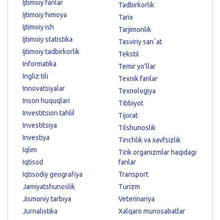
Ijtimoiy fanlar
Tadbirkorlik
Ijtimoiy himoya
Tarix
Ijtimoiy ish
Tarjimonlik
Ijtimoiy statistika
Tasviriy sanʼat
Ijtimoiy tadbirkorlik
Tekstil
Informatika
Temir yo'llar
Ingliz tili
Texnik fanlar
Innovatsiyalar
Texnologiya
Inson huquqlari
Tibbiyot
Investitsion tahlil
Tijorat
Investitsiya
Tilshunoslik
Investiya
Tinchlik va xavfsizlik
Iqlim
Tirik organizmlar haqidagi
Iqtisod
fanlar
Iqtisodiy geografiya
Transport
Jamiyatshunoslik
Turizm
Jismoniy tarbiya
Veterinariya
Jurnalistika
Xalqaro munosabatlar