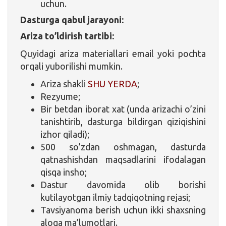
uchun.
Dasturga qabul jarayoni:
Ariza to’ldirish tartibi:
Quyidagi ariza materiallari email yoki pochta
orqali yuborilishi mumkin.
Ariza shakli
SHU YERDA
;
Rezyume;
Bir betdan iborat xat (unda arizachi o’zini
tanishtirib, dasturga bildirgan qiziqishini
izhor qiladi);
500 so’zdan oshmagan, dasturda
qatnashishdan maqsadlarini ifodalagan
qisqa insho;
Dastur davomida olib borishi
kutilayotgan ilmiy tadqiqotning rejasi;
Tavsiyanoma berish uchun ikki shaxsning
aloqa ma’lumotlari.