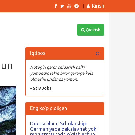
Kirish
|
Qidirish
Iqtibos
hun
Notog’ri qaror chiqarish balki
yomondir, lekin biror qarorga kela
olmaslik undanda yomon.
- Stiv Jobs
Eng ko'p o'qilgan
Deutschland Scholarship:
Germaniyada bakalavriat yoki
magistraturada oʻqish uchun