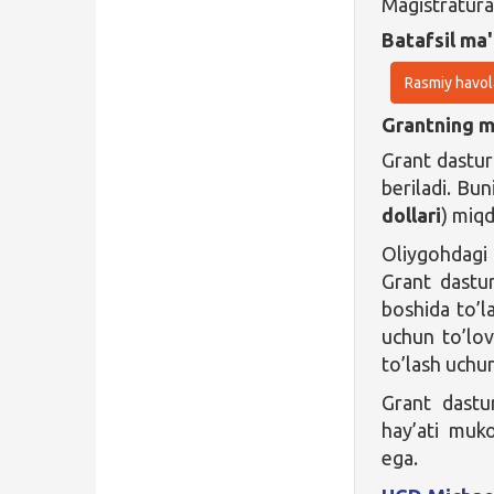
Magistratura
Batafsil ma'
Rasmiy havol
Grantning ma
Grant dastur
beriladi. Bun
dollari
) miqd
Oliygohdagi 
Grant dastur
boshida to’l
uchun to’lov
to’lash uchu
Grant dastu
hay’ati muk
ega.