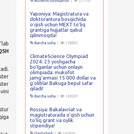
Biznesni boshqarish
|
227347
Yaponiya: Magistratura va
doktorantura bosqichida
oʻqish uchun MEXT toʻliq
grantiga hujjatlar qabul
qilinmoqda!
’lab
Barcha soha
|
178805
QSH
ClimateScience Olympiad
2024: 25 yoshgacha
boʻlganlar uchun onlayn
adi.
olimpiada: mukofot
ster
jamgʻarmasi 15 000 dollar va
gʻoliblar Bakuga bepul safar
ster
qiladi!
vini
Barcha soha
|
149587
stur
Rossiya: Bakalavriat va
magistraturada o’qish uchun
qiga
to’liq grant va oylik
stipendiya!
Dasturlash
|
143820