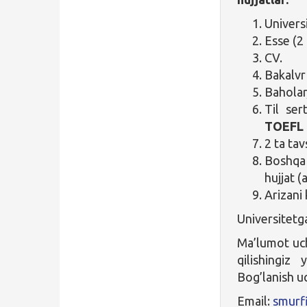
Universi
Esse (2 
CV.
Bakalvr
Baholar
Til sert
TOEFL 
2 ta ta
Boshqa 
hujjat (
Arizani
Universitetg
Ma’lumot u
qilishingiz
Bog’lanish u
Email:
smurf