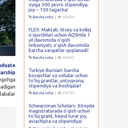
oyiga 300 yevro stipendiya;
joy – 150 tagacha!
Barcha soha
|
301829
FLEX: Maktab, litsey va kollej
oʻquvchilari uchun AQSHda 1
yil davomida oʻqish
imkoniyati; oʻqish davomida
barcha xarajatlar qoplanadi!
Barcha soha
|
269202
aduate
Turkiye Burslari: barcha
arship
bosqichlar va sohalar uchun
iygohga
to’liq grantlar, yotoqxona,
stipendiya va boshqalar!
adigan
labalar
Barcha soha
|
235797
Schwarzman Scholars: Xitoyda
magistraturada oʻqish uchun
toʻliq grant, bepul turar joy,
aviachipta va stipendiya!