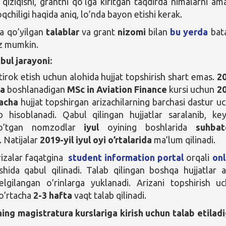
 qiziqishi, grantni qo’lga kiritgan taqdirda nimalarni am
chiligi haqida aniq, lo’nda bayon etishi kerak.
 qo’yilgan
talablar
va grant
nizomi
bilan
bu yerda
bata
iz mumkin.
bul jarayoni:
tirok etish uchun alohida hujjat topshirish shart emas.
2
da
boshlanadigan
MSc in Aviation Finance
kursi uchun
2
gacha
hujjat topshirgan arizachilarning barchasi dastur u
hisoblanadi. Qabul qilingan hujjatlar saralanib, key
 o’tgan nomzodlar
iyul
oyining boshlarida
suhbat
. Natijalar
2019-yil iyul oyi o’rtalarida
ma’lum qilinadi.
izalar faqatgina
student information portal
orqali
on
shida qabul qilinadi. Talab qilingan boshqa hujjatlar a
elgilangan o’rinlarga yuklanadi. Arizani topshirish u
o’rtacha
2-3 hafta
vaqt talab qilinadi.
ing magistratura kurslariga kirish uchun talab etilad