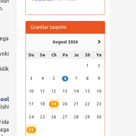
lish
n.
Grantlar taqvimi
 ega
Avgust 2026
yoki
Du
Se
Ch
Pa
Ju
Sh
Ya
1
2
slik
3
4
5
7
8
9
6
10
11
12
13
14
15
16
ool
17
18
20
21
22
23
19
ishi
24
25
26
27
28
29
30
rida
haga
31