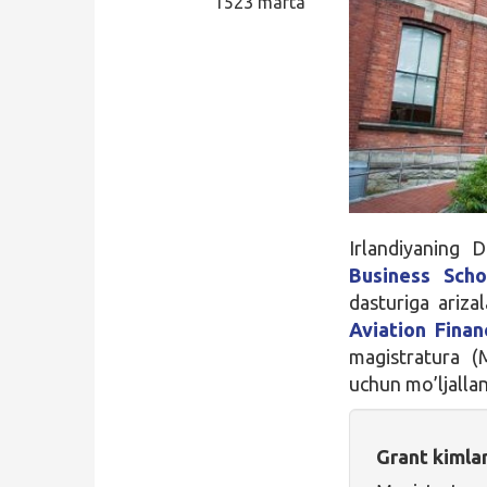
1523 marta
Qidirish
Kirish
Irlandiyaning 
Business Scho
dasturiga ariza
Aviation Finan
magistratura (M
uchun mo’ljalla
Grant kimla