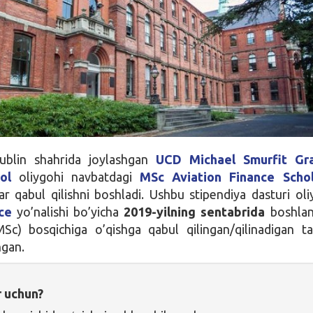
Dublin shahrida joylashgan
UCD Michael Smurfit Gr
ol
oliygohi navbatdagi
MSc Aviation Finance Schol
lar qabul qilishni boshladi. Ushbu stipendiya dasturi ol
ce
yo’nalishi bo’yicha
2019-yilning sentabrida
boshlan
Sc) bosqichiga o’qishga qabul qilingan/qilinadigan ta
ngan.
r uchun?