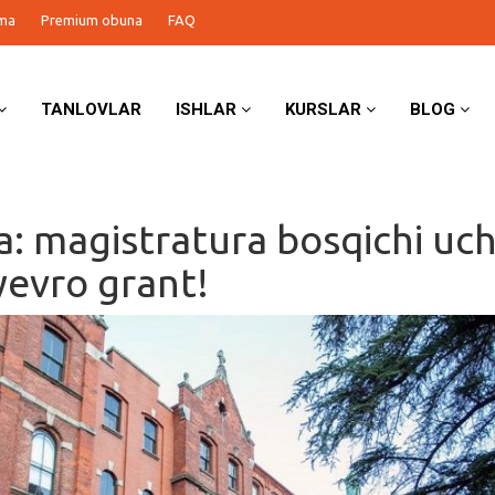
ma
Premium obuna
FAQ
TANLOVLAR
ISHLAR
KURSLAR
BLOG
ya: magistratura bosqichi uc
yevro grant!