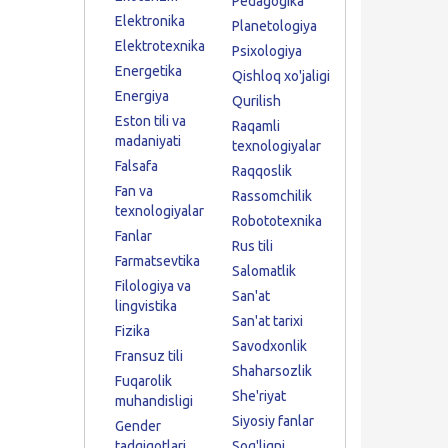
Pedagogika
Elektronika
Planetologiya
Elektrotexnika
Psixologiya
Energetika
Qishloq xo'jaligi
Energiya
Qurilish
Eston tili va
Raqamli
madaniyati
texnologiyalar
Falsafa
Raqqoslik
Fan va
Rassomchilik
texnologiyalar
Robototexnika
Fanlar
Rus tili
Farmatsevtika
Salomatlik
Filologiya va
San'at
lingvistika
San'at tarixi
Fizika
Savodxonlik
Fransuz tili
Shaharsozlik
Fuqarolik
She'riyat
muhandisligi
Siyosiy fanlar
Gender
tadqiqotlari
Sog'liqni