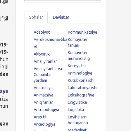
alga
Sohalar
Davlatlar
fsil
Adabiyot
Kommunikatsiya
Aerokosmonavtika
Kompyuter
019-
fanlari
AI
019-
Kompyuter
Aktyorlik
chun
muhandisligi
Amaliy fanlar
ingi
Koreys tili
Amaliy fanlar va
dan
Kriminologiya
Gumanitar
yordam
Kutubxona ishi
Anatomiya
Laboratoriya ishi
layn
Animatsiya
Leksikografiya
riza
Aniq fanlar
Lingvistika
chun
Antrapologiya
Logistika
Arab tili
Loyihalarni
igan
boshqarish
Arxeologiya
Madaniyat