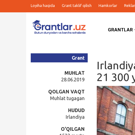
Loyiha haqida
Grant taklif qilish
Hamkorlar
Rekla
GRANTLAR
Grantlar
Tanlovlar
Grant
Irlandi
Ishlar
MUHLAT
21 300 
28.06.2019
Kurslar
QOLGAN VAQT
Muhlat tugagan
Blog
HUDUD
Irlandiya
Yana
O'QILGAN