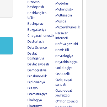
Biznesni
Mudofaa
boshqarish
Muhandislik
Boshlang'ich
Multimedia
ta'lim
Musiqa
Boshqaruv
Muzeyshunoslik
Buxgalteriya
Narsalar
Chegarashunoslik
interneti
Dasturlash
Neft va gaz ishi
Data Science
Nemis tili
Davlat
Nevrologiya
boshqaruvi
Neyrobiologiya
Davlat siyosati
Onkologiya
Demografiya
Oshpazlik
Dinshunoslik
Oziq-ovqat
Diplomatiya
sanoati
Dizayn
Oziq-ovqat
Dramaturgiya
xavfsizligi
Ekologiya
Oʻrmon xoʻjaligi
Ekoturizm