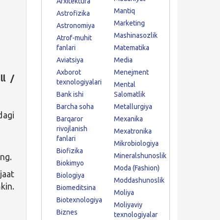
Arxitektura
Mantiq
Astrofizika
Marketing
Astronomiya
Mashinasozlik
Atrof-muhit
fanlari
Matematika
Aviatsiya
Media
Axborot
Menejment
ll /
texnologiyalari
Mental
Bank ishi
Salomatlik
Barcha soha
Metallurgiya
dagi
Barqaror
Mexanika
rivojlanish
Mexatronika
fanlari
Mikrobiologiya
Biofizika
ing.
Mineralshunoslik
Biokimyo
Moda (Fashion)
jaat
Biologiya
Moddashunoslik
kin.
Biomeditsina
Moliya
Biotexnologiya
Moliyaviy
Biznes
texnologiyalar