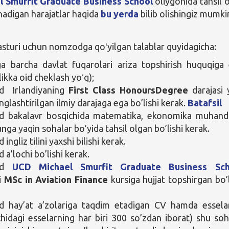
 Smurfit Graduate Business School
oliygohida tahsil o
nadigan harajatlar haqida
bu yerda
bilib olishingiz mumki
asturi uchun nomzodga qoʻyilgan talablar quyidagicha:
a barcha davlat fuqarolari ariza topshirish huquqiga
ikka oid cheklash yoʻq);
 Irlandiyaning
First Class Honours
Degree
darajasi 
glashtirilgan ilmiy darajaga ega bo’lishi kerak.
Batafsil
 bakalavr bosqichida matematika, ekonomika muhandi
nga yaqin sohalar bo’yida tahsil olgan bo’lishi kerak.
ngliz tilini yaxshi bilishi kerak.
a’lochi bo’lishi kerak.
od
UCD Michael Smurfit Graduate Business Sch
i
MSc in Aviation Finance
kursiga hujjat topshirgan bo’l
 hay’at a’zolariga taqdim etadigan CV hamda essela
ichidagi esselarning har biri 300 so’zdan iborat) shu so