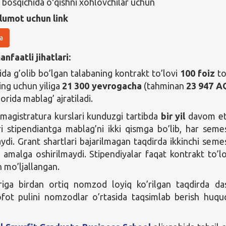
 bosqichida oʻqishni xohlovchilar uchun
lumot uchun link
a
nfaatli jihatlari:
ida g’olib bo’lgan talabaning kontrakt to’lovi
100 foiz
to
ing uchun yiliga
21 300 yevrogacha
(tahminan
23 947 A
orida mablag’ ajratiladi.
magistratura kurslari kunduzgi tartibda
bir yil
davom et
i stipendiantga mablag’ni ikki qismga bo’lib, har seme
aydi. Grant shartlari bajarilmagan taqdirda ikkinchi seme
 amalga oshirilmaydi. Stipendiyalar faqat kontrakt to’lo
n mo’ljallangan.
riga birdan ortiq nomzod loyiq ko’rilgan taqdirda da
ofot pulini nomzodlar o’rtasida taqsimlab berish huqu