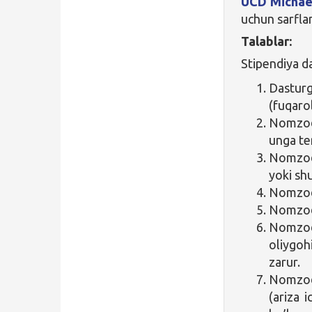
UCD Michael
uchun sarfla
Talablar:
Stipendiya d
Dasturg
(fuqarol
Nomzod
unga ten
Nomzod
yoki shu
Nomzod i
Nomzod 
Nomz
oliygoh
zarur.
Nomzod
(ariza 