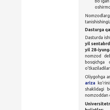
bo’lgan
oshirmoq
Nomzodlarga
tanishishing
Dasturga qa
Dasturda ish
yil sentabr
yil 28-iyun
nomzod deb 
bosqichga
o’tkaziladilar
Oliygohga ar
ariza
ko’rini
shaklidagi b
nomzoddan 
Universitetn
hujjatlar: