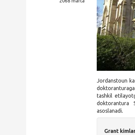
2068 marta
Qidirish
Kirish
Jordanstoun kam
doktoranturaga a
tashkil etilayo
doktorantura S
asoslanadi.
Grant kimla