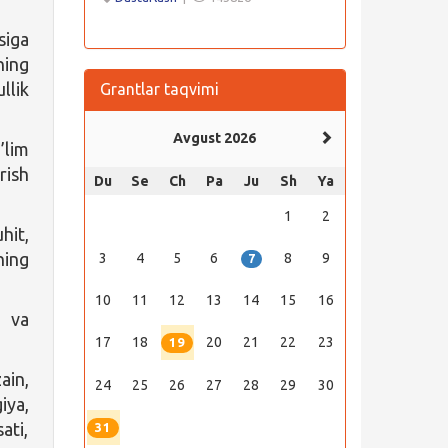
siga
ning
llik
Grantlar taqvimi
Avgust 2026
a’lim
rish
Du
Se
Ch
Pa
Ju
Sh
Ya
.
1
2
hit,
ning
3
4
5
6
8
9
7
10
11
12
13
14
15
16
i va
17
18
20
21
22
23
19
ain,
24
25
26
27
28
29
30
iya,
ati,
31