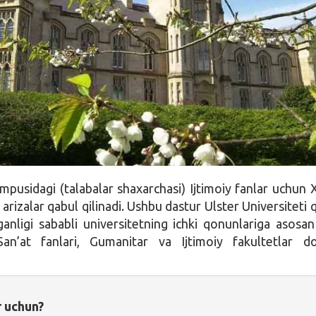
pusidagi (talabalar shaxarchasi) Ijtimoiy fanlar uchun 
rizalar qabul qilinadi. Ushbu dastur Ulster Universiteti 
tganligi sababli universitetning ichki qonunlariga asosa
an’at fanlari, Gumanitar va Ijtimoiy fakultetlar do
r uchun?