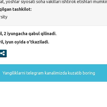
sat, yoshlar siyosati soha vakillari ishtirok etishlari mumki
qilgan tashkilot:
rsity
l, 2 iyungacha qabul qilinadi.
l, iyun oyida o‘tkaziladi.
Yangiliklarni
telegram
kanalimizda kuzatib boring