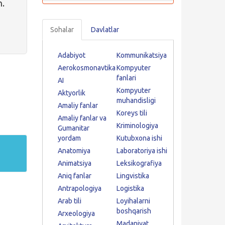
n.
Sohalar
Davlatlar
Adabiyot
Kommunikatsiya
Aerokosmonavtika
Kompyuter
fanlari
AI
Kompyuter
Aktyorlik
muhandisligi
Amaliy fanlar
Koreys tili
Amaliy fanlar va
Kriminologiya
Gumanitar
yordam
Kutubxona ishi
Anatomiya
Laboratoriya ishi
Animatsiya
Leksikografiya
Aniq fanlar
Lingvistika
Antrapologiya
Logistika
Arab tili
Loyihalarni
boshqarish
Arxeologiya
Madaniyat