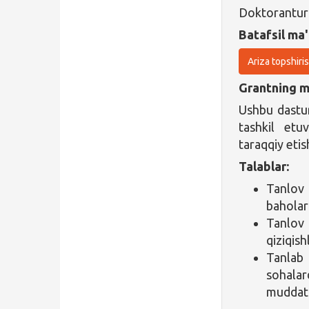
Doktorantura
Batafsil ma'
Ariza topshiri
Grantning ma
Ushbu dastur
tashkil etu
taraqqiy etis
Talablar:
Tanlov 
baholarg
Tanlov 
qiziqish
Tanlab 
sohalar
muddatli