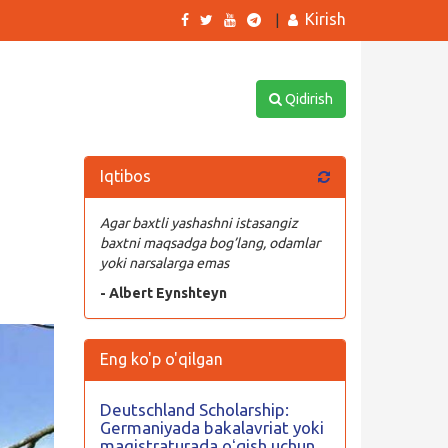
Kirish
|
Qidirish
Iqtibos
Agar baxtli yashashni istasangiz
baxtni maqsadga bog’lang, odamlar
yoki narsalarga emas
- Albert Eynshteyn
Eng ko'p o'qilgan
Deutschland Scholarship:
Germaniyada bakalavriat yoki
magistraturada oʻqish uchun