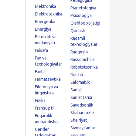
Pedagogika
Elektronika
Planetologiya
Elektrotexnika
Psixologiya
Energetika
Qishloq xo'jaligi
Energiya
Qurilish
Eston tili va
Raqamli
madaniyati
texnologiyalar
Falsafa
Raqqoslik
Fan va
Rassomchilik
texnologiyalar
Robototexnika
Fanlar
Rus tili
Farmatsevtika
Salomatlik
Filologiya va
San'at
lingvistika
San'at tarixi
Fizika
Savodxonlik
Fransuz tili
Shaharsozlik
Fuqarolik
She'riyat
muhandisligi
Siyosiy fanlar
Gender
tadqiqotlari
Sog'liqni