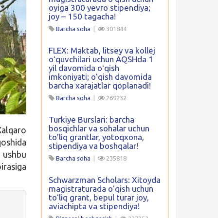
oyiga 300 yevro stipendiya;
joy – 150 tagacha!
Barcha soha
|
301844
FLEX: Maktab, litsey va kollej
oʻquvchilari uchun AQSHda 1
yil davomida oʻqish
imkoniyati; oʻqish davomida
barcha xarajatlar qoplanadi!
Barcha soha
|
269232
Turkiye Burslari: barcha
bosqichlar va sohalar uchun
Xalqaro
to’liq grantlar, yotoqxona,
qoshida
stipendiya va boshqalar!
n ushbu
Barcha soha
|
235818
irasiga
Schwarzman Scholars: Xitoyda
magistraturada oʻqish uchun
toʻliq grant, bepul turar joy,
aviachipta va stipendiya!