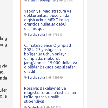
Biznesni boshqarish
|
227353
Yaponiya: Magistratura va
doktorantura bosqichida
oʻqish uchun MEXT toʻliq
grantiga hujjatlar qabul
qilinmoqda!
Barcha soha
|
178813
ling
ning
ClimateScience Olympiad
2024: 25 yoshgacha
boʻlganlar uchun onlayn
olimpiada: mukofot
jamgʻarmasi 15 000 dollar va
aviy
gʻoliblar Bakuga bepul safar
qiladi!
adi.
amda
Barcha soha
|
149599
Rossiya: Bakalavriat va
ular
magistraturada o’qish uchun
o‘la
to’liq grant va oylik
stipendiya!
Dasturlash
|
143826