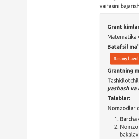
vaifasini bajari
Grant kimla
Matematika v
Batafsil ma'
Rasmiy havol
Grantning ma
Tashkilotch
yashash va 
Talablar:
Nomzodlar qu
Barcha 
Nomz
bakalav