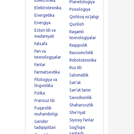
Elektronika
Planetologiya
Elektrotexnika
Psixologiya
Energetika
Qishloq xo'jaligi
Energiya
Qurilish
Eston tili va
Raqamli
madaniyati
texnologiyalar
Falsafa
Raqqoslik
Fan va
Rassomchilik
texnologiyalar
Robototexnika
Fanlar
Rus tili
Farmatsevtika
Salomatlik
Filologiya va
San'at
lingvistika
San'at tarixi
Fizika
Savodxonlik
Fransuz tili
Shaharsozlik
Fuqarolik
She'riyat
muhandisligi
Siyosiy fanlar
Gender
tadqiqotlari
Sog'liqni
saqlash