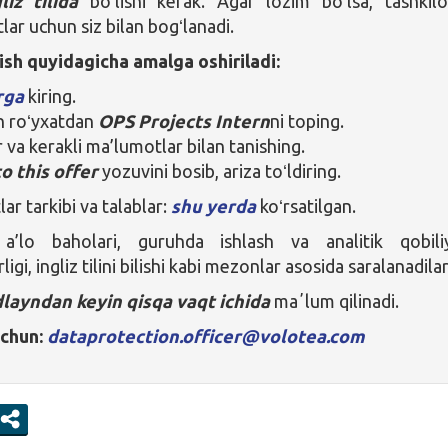
liz tilida
boʻlishi kerak. Agar lozim boʻlsa, tashkilo
lar uchun siz bilan bogʻlanadi.
rish quyidagicha amalga oshiriladi:
rga
kiring.
n roʻyxatdan
OPS Projects Intern
ni toping.
 va kerakli ma’lumotlar bilan tanishing.
o this offer
yozuvini bosib, ariza toʻldiring.
lar tarkibi va talablar:
shu yerda
koʻrsatilgan.
’lo baholari, guruhda ishlash va analitik qobiliy
igi, ingliz tilini bilishi kabi mezonlar asosida saralanadilar
layndan keyin qisqa vaqt ichida
maʼlum qilinadi.
uchun:
dataprotection.officer@volotea.com