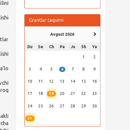
lini
ishi
Grantlar taqvimi
Avgust 2026
tlar
Du
Se
Ch
Pa
Ju
Sh
Ya
ishi
1
2
a’lo
3
4
5
7
8
9
6
10
11
12
13
14
15
16
vchi
proq
17
18
20
21
22
23
19
24
25
26
27
28
29
30
akli
31
rcha