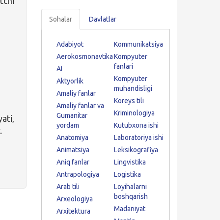
tchi
Sohalar
Davlatlar
Adabiyot
Kommunikatsiya
Aerokosmonavtika
Kompyuter
fanlari
AI
Kompyuter
Aktyorlik
muhandisligi
Amaliy fanlar
Koreys tili
Amaliy fanlar va
Kriminologiya
Gumanitar
ati,
yordam
Kutubxona ishi
.
Anatomiya
Laboratoriya ishi
Animatsiya
Leksikografiya
Aniq fanlar
Lingvistika
Antrapologiya
Logistika
Arab tili
Loyihalarni
boshqarish
Arxeologiya
Madaniyat
Arxitektura