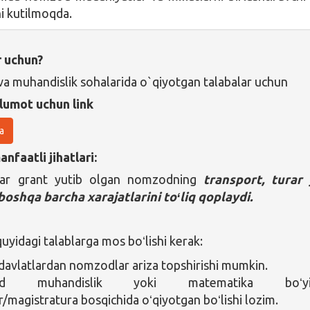
shi kutilmoqda.
r uchun?
a muhandislik sohalarida o`qiyotgan talabalar uchun
lumot uchun link
a
nfaatli jihatlari:
ilar grant yutib olgan nomzodning
transport, turar 
boshqa barcha xarajatlarini toʻliq qoplaydi.
yidagi talablarga mos boʻlishi kerak:
davlatlardan nomzodlar ariza topshirishi mumkin.
od muhandislik yoki matematika boʻyi
r/magistratura bosqichida oʻqiyotgan boʻlishi lozim.