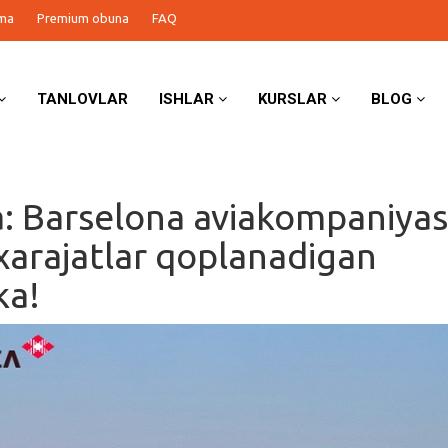
ma
Premium obuna
FAQ
TANLOVLAR
ISHLAR
KURSLAR
BLOG
a: Barselona aviakompaniyas
xarajatlar qoplanadigan
ka!