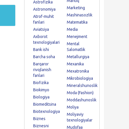
Mantiq
Astrofizika
Marketing
Astronomiya
Mashinasozlik
Atrof-muhit
fanlari
Matematika
Aviatsiya
Media
Axborot
Menejment
texnologiyalari
Mental
Bank ishi
Salomatlik
Barcha soha
Metallurgiya
Barqaror
Mexanika
rivojlanish
Mexatronika
fanlari
Mikrobiologiya
Biofizika
Mineralshunoslik
Biokimyo
Moda (Fashion)
Biologiya
Moddashunoslik
Biomeditsina
Moliya
Biotexnologiya
Moliyaviy
Biznes
texnologiyalar
Biznesni
Mudofaa