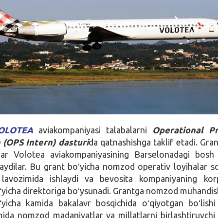
OLOTEA
aviakompaniyasi talabalarni
Operational Pr
 (OPS Intern) dasturi
da qatnashishga taklif etadi. Gran
ar Volotea aviakompaniyasining Barselonadagi bosh 
hlaydilar. Bu grant boʻyicha nomzod operativ loyihalar s
ik lavozimida ishlaydi va bevosita kompaniyaning kor
oʻyicha direktoriga boʻysunadi. Grantga nomzod muhandisl
yicha kamida bakalavr bosqichida oʻqiyotgan boʻlishi
da nomzod madaniyatlar va millatlarni birlashtiruvchi 