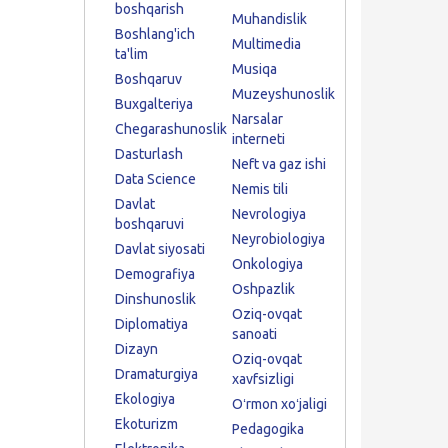
boshqarish
Muhandislik
Boshlang'ich
Multimedia
ta'lim
Musiqa
Boshqaruv
Muzeyshunoslik
Buxgalteriya
Narsalar
Chegarashunoslik
interneti
Dasturlash
Neft va gaz ishi
Data Science
Nemis tili
Davlat
Nevrologiya
boshqaruvi
Neyrobiologiya
Davlat siyosati
Onkologiya
Demografiya
Oshpazlik
Dinshunoslik
Oziq-ovqat
Diplomatiya
sanoati
Dizayn
Oziq-ovqat
Dramaturgiya
xavfsizligi
Ekologiya
Oʻrmon xoʻjaligi
Ekoturizm
Pedagogika