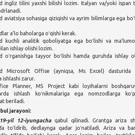
ngliz tilini yaxshi bilishi lozim. Italyan va/yoki ispan ti
adrlanadi.
aviatsiya sohasiga qiziqishi va ayrim bilimlarga ega boʻl
ar a’lo baholarga oʻqishi kerak.
kuchli analitik qoboliyatga ega boʻlishi va ma’lumo
ilan ishlay olishi lozim.
oʻrganishga tayyor boʻlishi hamda guruhda ishlay ol
 Microsoft Offise (ayniqsa, Ms Excel) dasturida 
 ishlashi zarur.
ice Planner, MS Project kabi loyihalarni boshqaru
larda ishlash koʻnikmalariga ega nomzodlarga koʻ
t beriladi.
bul jarayoni:
19-yil 12-iyungacha
qabul qilinadi. Grantga ariza sh
a toʻldirib, dedlaynga qadar joʻnatiladi. Ariza va ba