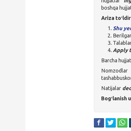
hujjatlar
ing
boshqa hujjat
Ariza toʻldi
Shu ye
Berilga
Talablar
Apply t
Barcha hujjat
Nomzodlar a
tashabbuskorl
Natijalar
ded
Bogʻlanish 