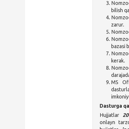
Nomzod i
bilish q
Nomzod 
zarur.
Nomzodl
Nomzod 
bazasi b
Nomzod 
kerak.
Nomzod
darajada
MS Off
dastur
imkoniya
Dasturga qa
Hujjatlar
20
onlayn tarzd