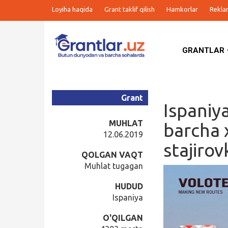
Loyiha haqida
Grant taklif qilish
Hamkorlar
Rekla
GRANTLAR
Grantlar
Tanlovlar
Grant
Ispaniy
Ishlar
MUHLAT
barcha 
12.06.2019
stajirov
Kurslar
QOLGAN VAQT
Muhlat tugagan
Blog
HUDUD
Ispaniya
Yana
O'QILGAN