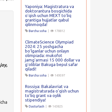
Yaponiya: Magistratura va
doktorantura bosqichida
oʻqish uchun MEXT toʻliq
grantiga hujjatlar qabul
qilinmoqda!
Barcha soha
|
178812
ClimateScience Olympiad
2024: 25 yoshgacha
boʻlganlar uchun onlayn
olimpiada: mukofot
jamgʻarmasi 15 000 dollar va
gʻoliblar Bakuga bepul safar
joy,
qiladi!
Barcha soha
|
149597
Rossiya: Bakalavriat va
magistraturada o’qish uchun
to’liq grant va oylik
stipendiya!
cha
Dasturlash
|
143825