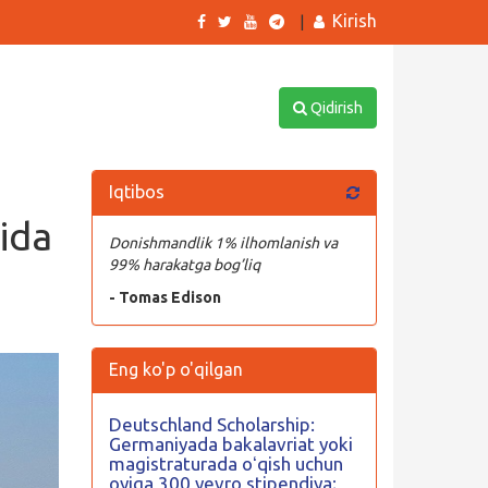
Kirish
|
Qidirish
Iqtibos
ida
Donishmandlik 1% ilhomlanish va
99% harakatga bog’liq
- Tomas Edison
Eng ko'p o'qilgan
Deutschland Scholarship:
Germaniyada bakalavriat yoki
magistraturada oʻqish uchun
oyiga 300 yevro stipendiya;