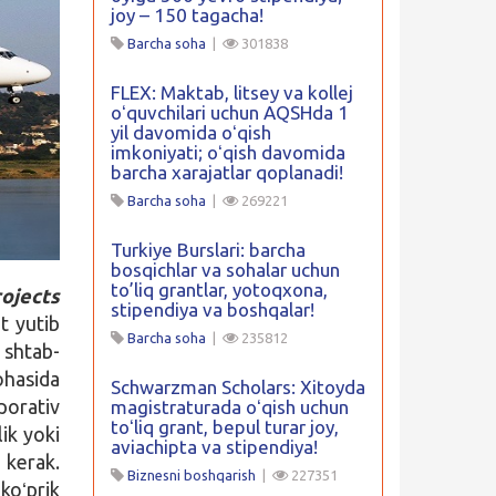
joy – 150 tagacha!
Barcha soha
|
301838
FLEX: Maktab, litsey va kollej
oʻquvchilari uchun AQSHda 1
yil davomida oʻqish
imkoniyati; oʻqish davomida
barcha xarajatlar qoplanadi!
Barcha soha
|
269221
Turkiye Burslari: barcha
bosqichlar va sohalar uchun
to’liq grantlar, yotoqxona,
ojects
stipendiya va boshqalar!
t yutib
Barcha soha
|
235812
shtab-
ohasida
Schwarzman Scholars: Xitoyda
porativ
magistraturada oʻqish uchun
toʻliq grant, bepul turar joy,
ik yoki
aviachipta va stipendiya!
 kerak.
Biznesni boshqarish
|
227351
koʻprik