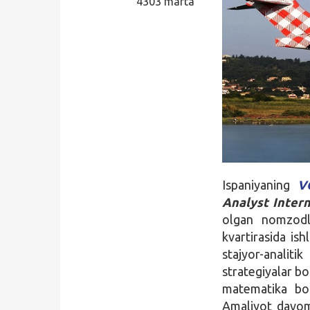
4303 marta
Qidirish
Kirish
Ispaniyaning
V
Analyst Intern
olgan nomzodl
kvartirasida is
stajyor-analit
strategiyalar b
matematika boʻ
Amaliyot davomi