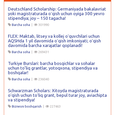
Deutschland Scholarship: Germaniyada bakalavriat
yoki magistraturada oʻqish uchun oyiga 300 yevro
stipendiya; joy – 150 tagacha!
Barcha soha
|
301990
FLEX: Maktab, litsey va kollej oʻquvchilari uchun
AQSHda 1 yil davomida oʻqish imkoniyati; oʻqish
davomida barcha xarajatlar qoplanadi!
Barcha soha
|
269431
Turkiye Burslari: barcha bosqichlar va sohalar
uchun to’liq grantlar, yotoqxona, stipendiya va
boshqalar!
Barcha soha
|
236040
Schwarzman Scholars: Xitoyda magistraturada
oʻqish uchun toʻliq grant, bepul turar joy, aviachipta
va stipendiya!
Biznesni boshqarish
|
227463