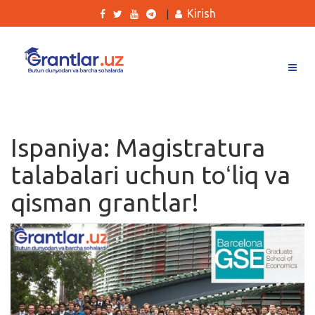
Kirish
|
Grantlar
Tanlovlar
Ispaniya: Magistratura
Ishlar
talabalari uchun toʻliq va
Kurslar
qisman grantlar!
Blog
Yana
Qidirish