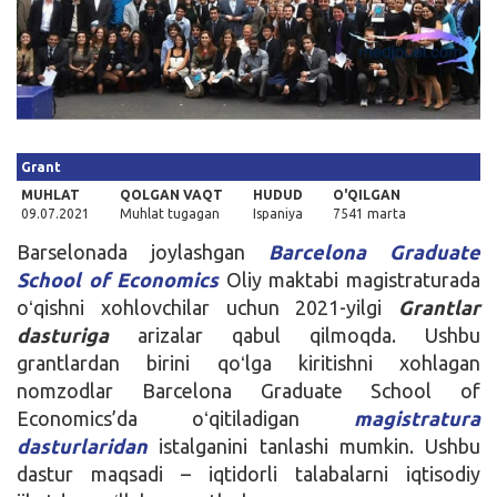
Kirish
Grant
MUHLAT
QOLGAN VAQT
HUDUD
O'QILGAN
09.07.2021
Muhlat tugagan
Ispaniya
7541 marta
Barselonada joylashgan
Barcelona Graduate
School of Economics
Oliy maktabi magistraturada
oʻqishni xohlovchilar uchun 2021-yilgi
Grantlar
dasturiga
arizalar qabul qilmoqda. Ushbu
grantlardan birini qoʻlga kiritishni xohlagan
nomzodlar Barcelona Graduate School of
Economics’da oʻqitiladigan
magistratura
dasturlaridan
istalganini tanlashi mumkin. Ushbu
dastur maqsadi – iqtidorli talabalarni iqtisodiy