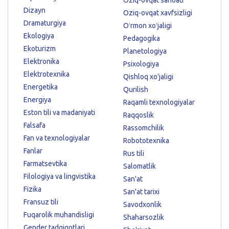
Dizayn
Oziq-ovqat xavfsizligi
Dramaturgiya
Oʻrmon xoʻjaligi
Ekologiya
Pedagogika
Ekoturizm
Planetologiya
Elektronika
Psixologiya
Elektrotexnika
Qishloq xo'jaligi
Energetika
Qurilish
Energiya
Raqamli texnologiyalar
Eston tili va madaniyati
Raqqoslik
Falsafa
Rassomchilik
Fan va texnologiyalar
Robototexnika
Fanlar
Rus tili
Farmatsevtika
Salomatlik
Filologiya va lingvistika
San'at
Fizika
San'at tarixi
Fransuz tili
Savodxonlik
Fuqarolik muhandisligi
Shaharsozlik
Gender tadqiqotlari