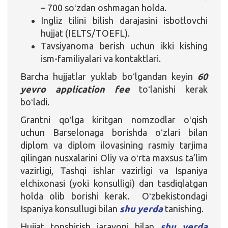
– 700 soʻzdan oshmagan holda.
Ingliz tilini bilish darajasini isbotlovchi
hujjat (IELTS/TOEFL).
Tavsiyanoma berish uchun ikki kishing
ism-familiyalari va kontaktlari.
Barcha hujjatlar yuklab boʻlgandan keyin
60
yevro application fee
toʻlanishi kerak
boʻladi.
Grantni qoʻlga kiritgan nomzodlar oʻqish
uchun Barselonaga borishda oʻzlari bilan
diplom va diplom ilovasining rasmiy tarjima
qilingan nusxalarini Oliy va oʻrta maxsus ta’lim
vazirligi, Tashqi ishlar vazirligi va Ispaniya
elchixonasi (yoki konsulligi) dan tasdiqlatgan
holda olib borishi kerak. Oʻzbekistondagi
Ispaniya konsullugi bilan
shu yerda
tanishing.
Hujjat topshirish jarayoni bilan
shu yerda