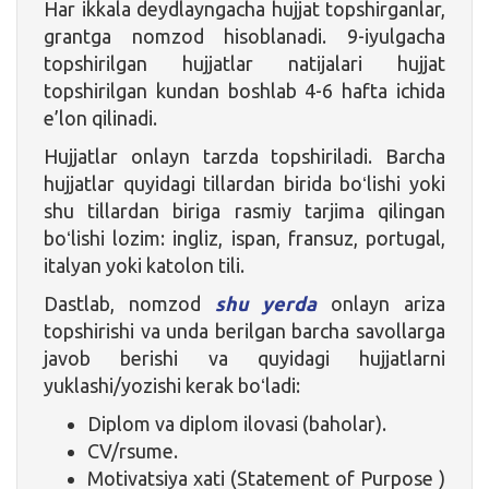
Har ikkala deydlayngacha hujjat topshirganlar,
grantga nomzod hisoblanadi. 9-iyulgacha
topshirilgan hujjatlar natijalari hujjat
topshirilgan kundan boshlab 4-6 hafta ichida
e’lon qilinadi.
Hujjatlar onlayn tarzda topshiriladi. Barcha
hujjatlar quyidagi tillardan birida boʻlishi yoki
shu tillardan biriga rasmiy tarjima qilingan
boʻlishi lozim: ingliz, ispan, fransuz, portugal,
italyan yoki katolon tili.
Dastlab, nomzod
shu yerda
onlayn ariza
topshirishi va unda berilgan barcha savollarga
javob berishi va quyidagi hujjatlarni
yuklashi/yozishi kerak boʻladi:
Diplom va diplom ilovasi (baholar).
CV/rsume.
Motivatsiya xati (Statement of Purpose )