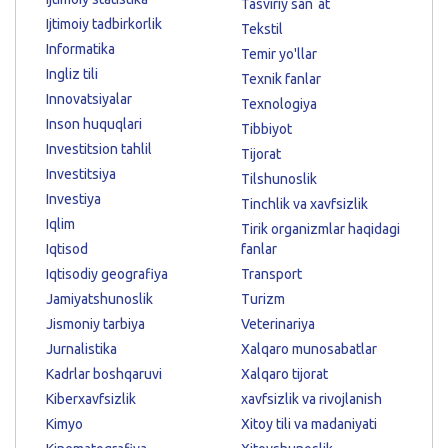
Tasviriy sanʼat
Ijtimoiy tadbirkorlik
Tekstil
Informatika
Temir yo'llar
Ingliz tili
Texnik fanlar
Innovatsiyalar
Texnologiya
Inson huquqlari
Tibbiyot
Investitsion tahlil
Tijorat
Investitsiya
Tilshunoslik
Investiya
Tinchlik va xavfsizlik
Iqlim
Tirik organizmlar haqidagi
Iqtisod
fanlar
Iqtisodiy geografiya
Transport
Jamiyatshunoslik
Turizm
Jismoniy tarbiya
Veterinariya
Jurnalistika
Xalqaro munosabatlar
Kadrlar boshqaruvi
Xalqaro tijorat
Kiberxavfsizlik
xavfsizlik va rivojlanish
Kimyo
Xitoy tili va madaniyati