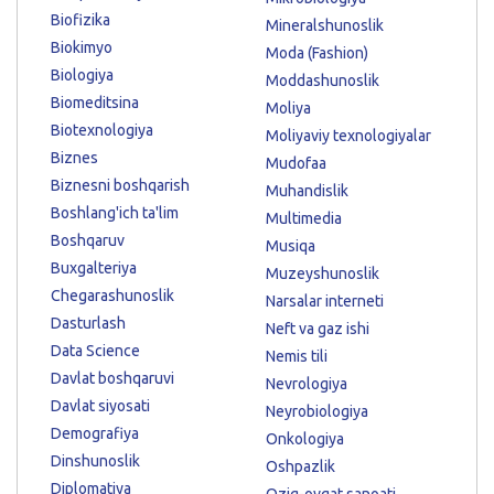
Biofizika
Mineralshunoslik
Biokimyo
Moda (Fashion)
Biologiya
Moddashunoslik
Biomeditsina
Moliya
Biotexnologiya
Moliyaviy texnologiyalar
Biznes
Mudofaa
Biznesni boshqarish
Muhandislik
Boshlang'ich ta'lim
Multimedia
Boshqaruv
Musiqa
Buxgalteriya
Muzeyshunoslik
Chegarashunoslik
Narsalar interneti
Dasturlash
Neft va gaz ishi
Data Science
Nemis tili
Davlat boshqaruvi
Nevrologiya
Davlat siyosati
Neyrobiologiya
Demografiya
Onkologiya
Dinshunoslik
Oshpazlik
Diplomatiya
Oziq-ovqat sanoati