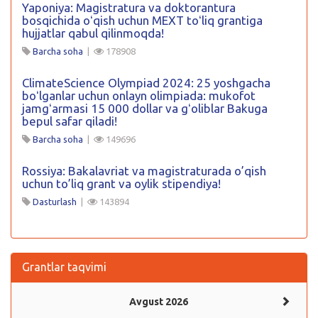
Yaponiya: Magistratura va doktorantura
bosqichida oʻqish uchun MEXT toʻliq grantiga
hujjatlar qabul qilinmoqda!
Barcha soha
|
178908
ClimateScience Olympiad 2024: 25 yoshgacha
boʻlganlar uchun onlayn olimpiada: mukofot
jamgʻarmasi 15 000 dollar va gʻoliblar Bakuga
bepul safar qiladi!
Barcha soha
|
149696
Rossiya: Bakalavriat va magistraturada o’qish
uchun to’liq grant va oylik stipendiya!
Dasturlash
|
143894
Grantlar taqvimi
Avgust 2026