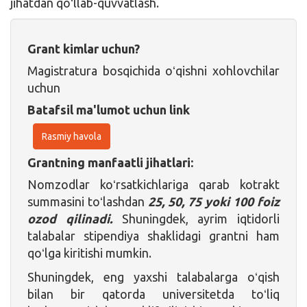
jihatdan qoʻllab-quvvatlash.
Grant kimlar uchun?
Magistratura bosqichida oʻqishni xohlovchilar
uchun
Batafsil ma'lumot uchun link
Rasmiy havola
Grantning manfaatli jihatlari:
Nomzodlar koʻrsatkichlariga qarab kotrakt
summasini toʻlashdan
25, 50, 75 yoki 100 foiz
ozod qilinadi.
Shuningdek, ayrim iqtidorli
talabalar stipendiya shaklidagi grantni ham
qoʻlga kiritishi mumkin.
Shuningdek, eng yaxshi talabalarga oʻqish
bilan bir qatorda universitetda toʻliq