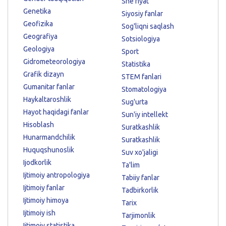
She'riyat
Genetika
Siyosiy fanlar
Geofizika
Sog'liqni saqlash
Geografiya
Sotsiologiya
Geologiya
Sport
Gidrometeorologiya
Statistika
Grafik dizayn
STEM fanlari
Gumanitar fanlar
Stomatologiya
Haykaltaroshlik
Sug'urta
Hayot haqidagi fanlar
Sun'iy intellekt
Hisoblash
Suratkashlik
Hunarmandchilik
Suratkashlik
Huquqshunoslik
Suv xo'jaligi
Ijodkorlik
Ta'lim
Ijtimoiy antropologiya
Tabiiy fanlar
Ijtimoiy fanlar
Tadbirkorlik
Ijtimoiy himoya
Tarix
Ijtimoiy ish
Tarjimonlik
Ijtimoiy statistika