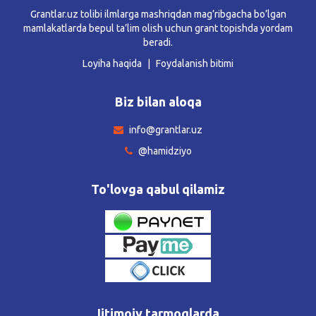
Grantlar.uz tolibi ilmlarga mashriqdan mag’ribgacha bo’lgan
mamlakatlarda bepul ta’lim olish uchun grant topishda yordam
beradi.
Loyiha haqida
Foydalanish bitimi
Biz bilan aloqa
info@grantlar.uz
@hamidziyo
To'lovga qabul qilamiz
Ijtimoiy tarmoqlarda