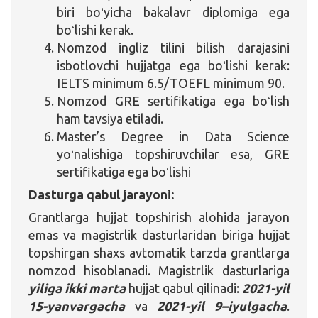
biri boʻyicha bakalavr diplomiga ega
boʻlishi kerak.
Nomzod ingliz tilini bilish darajasini
isbotlovchi hujjatga ega boʻlishi kerak:
IELTS minimum 6.5/TOEFL minimum 90.
Nomzod GRE sertifikatiga ega boʻlish
ham tavsiya etiladi.
Master’s Degree in Data Science
yoʻnalishiga topshiruvchilar esa, GRE
sertifikatiga ega boʻlishi
Dasturga qabul jarayoni:
Grantlarga hujjat topshirish alohida jarayon
emas va magistrlik dasturlaridan biriga hujjat
topshirgan shaxs avtomatik tarzda grantlarga
nomzod hisoblanadi. Magistrlik dasturlariga
yiliga ikki marta
hujjat qabul qilinadi:
2021-yil
15-yanvargacha
va
2021-yil
9
–
iyulgacha
.