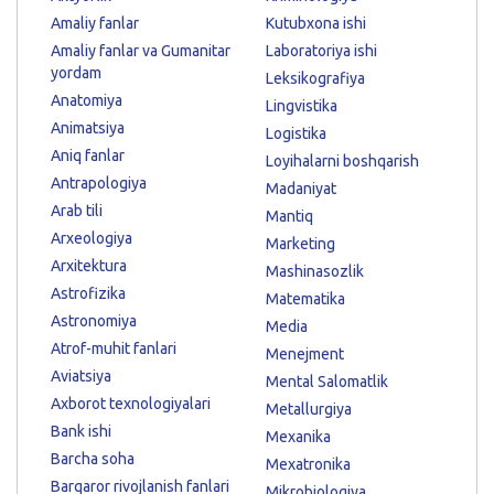
Amaliy fanlar
Kutubxona ishi
Amaliy fanlar va Gumanitar
Laboratoriya ishi
yordam
Leksikografiya
Anatomiya
Lingvistika
Animatsiya
Logistika
Aniq fanlar
Loyihalarni boshqarish
Antrapologiya
Madaniyat
Arab tili
Mantiq
Arxeologiya
Marketing
Arxitektura
Mashinasozlik
Astrofizika
Matematika
Astronomiya
Media
Atrof-muhit fanlari
Menejment
Aviatsiya
Mental Salomatlik
Axborot texnologiyalari
Metallurgiya
Bank ishi
Mexanika
Barcha soha
Mexatronika
Barqaror rivojlanish fanlari
Mikrobiologiya