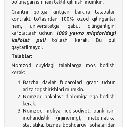
boʻlmagan ish ham taklif qilinishi mumkin.
Grantni qoʻlga kiritgan barcha talabalar,
kontrakt toʻlashdan 100% ozod qilinganlar
ham, universitetga qabul qilinganligini
kafolatlash uchun
1000 yevro miqdoridagi
kafolat puli
toʻlashi kerak. Bu pul
qaytarilmaydi.
Talablar:
Nomzod quyidagi talablarga mos boʻlishi
kerak:
Barcha davlat fuqarolari grant uchun
ariza topshirishlari mumkin.
Nomzod bakalavr diplomiga ega boʻlishi
kerak.
Nomzod moliya, iqdisodiyot, bank ishi,
muhandislik (injinering), matematika,
statistika, biznes boshqaruvi sohalaridan