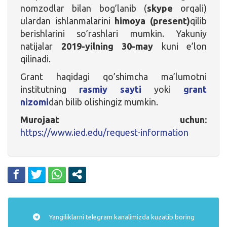
nomzodlar bilan bog’lanib (
skype
orqali)
ulardan ishlanmalarini
himoya (present)
qilib
berishlarini so’rashlari mumkin. Yakuniy
natijalar
2019-yilning 30-may
kuni e’lon
qilinadi.
Grant haqidagi qo’shimcha ma’lumotni
institutning
rasmiy sayti
yoki
grant
nizomi
dan bilib olishingiz mumkin.
Murojaat uchun:
https://www.ied.edu/request-information
Yangiliklarni
telegram
kanalimizda kuzatib boring