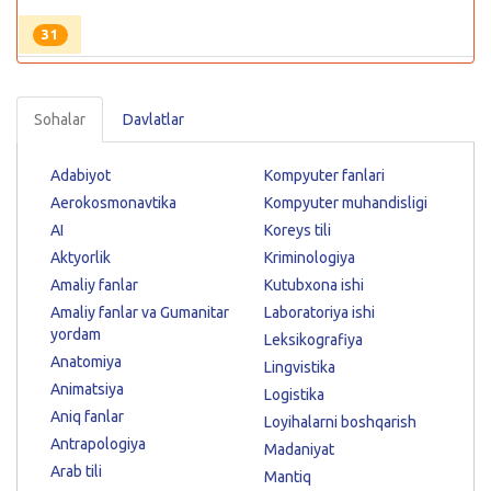
31
Sohalar
Davlatlar
Adabiyot
Kompyuter fanlari
Aerokosmonavtika
Kompyuter muhandisligi
AI
Koreys tili
Aktyorlik
Kriminologiya
Amaliy fanlar
Kutubxona ishi
Amaliy fanlar va Gumanitar
Laboratoriya ishi
yordam
Leksikografiya
Anatomiya
Lingvistika
Animatsiya
Logistika
Aniq fanlar
Loyihalarni boshqarish
Antrapologiya
Madaniyat
Arab tili
Mantiq