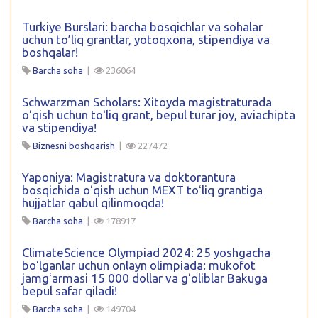
Turkiye Burslari: barcha bosqichlar va sohalar
uchun to’liq grantlar, yotoqxona, stipendiya va
boshqalar!
Barcha soha
|
236064
Schwarzman Scholars: Xitoyda magistraturada
oʻqish uchun toʻliq grant, bepul turar joy, aviachipta
va stipendiya!
Biznesni boshqarish
|
227472
Yaponiya: Magistratura va doktorantura
bosqichida oʻqish uchun MEXT toʻliq grantiga
hujjatlar qabul qilinmoqda!
Barcha soha
|
178917
ClimateScience Olympiad 2024: 25 yoshgacha
boʻlganlar uchun onlayn olimpiada: mukofot
jamgʻarmasi 15 000 dollar va gʻoliblar Bakuga
bepul safar qiladi!
Barcha soha
|
149704