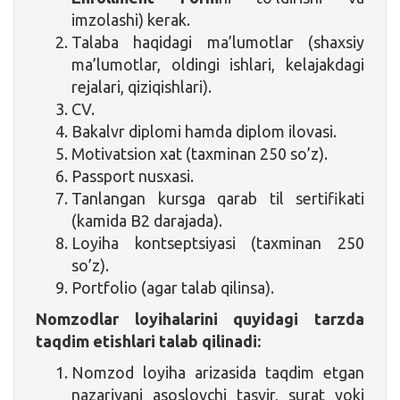
imzolashi) kerak.
Talaba haqidagi ma’lumotlar (shaxsiy
ma’lumotlar, oldingi ishlari, kelajakdagi
rejalari, qiziqishlari).
CV.
Bakalvr diplomi hamda diplom ilovasi.
Motivatsion xat (taxminan 250 so’z).
Passport nusxasi.
Tanlangan kursga qarab til sertifikati
(kamida B2 darajada).
Loyiha kontseptsiyasi (taxminan 250
so’z).
Portfolio (agar talab qilinsa).
Nomzodlar loyihalarini quyidagi tarzda
taqdim etishlari talab qilinadi:
Nomzod loyiha arizasida taqdim etgan
nazariyani asoslovchi tasvir, surat yoki