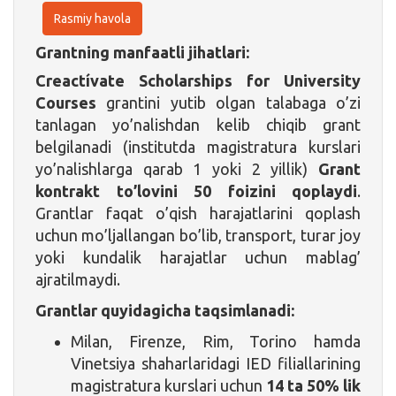
Rasmiy havola
Grantning manfaatli jihatlari:
Creactívate Scholarships for University
Courses
grantini yutib olgan talabaga o’zi
tanlagan yo’nalishdan kelib chiqib grant
belgilanadi (institutda magistratura kurslari
yo’nalishlarga qarab 1 yoki 2 yillik)
Grant
kontrakt to’lovini 50 foizini qoplaydi
.
Grantlar faqat o’qish harajatlarini qoplash
uchun mo’ljallangan bo’lib, transport, turar joy
yoki kundalik harajatlar uchun mablag’
ajratilmaydi.
Grantlar quyidagicha taqsimlanadi:
Milan, Firenze, Rim, Torino hamda
Vinetsiya shaharlaridagi IED filiallarining
magistratura kurslari uchun
14 ta 50% lik