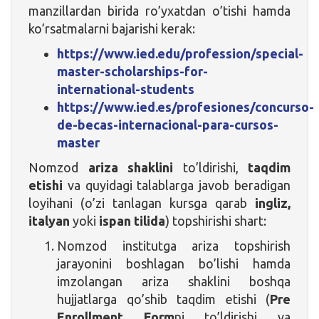
manzillardan birida ro’yxatdan o’tishi hamda
ko’rsatmalarni bajarishi kerak:
https://www.ied.edu/profession/special-
master-scholarships-for-
international-students
https://www.ied.es/profesiones/concurso-
de-becas-internacional-para-cursos-
master
Nomzod
ariza shaklini
to’ldirishi,
taqdim
etishi
va quyidagi talablarga javob beradigan
loyihani (o’zi tanlagan kursga qarab
ingliz,
italyan
yoki
ispan tilida
) topshirishi shart:
Nomzod institutga ariza topshirish
jarayonini boshlagan bo’lishi hamda
imzolangan ariza shaklini boshqa
hujjatlarga qo’shib taqdim etishi (
Pre
Enrollment
Form
ni to’ldirishi va