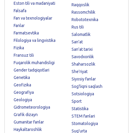
Eston tili va madaniyati
Raqqoslik
Falsafa
Rassomchilik
Fan va texnologiyalar
Robototexnika
Fanlar
Rus tili
Farmatsevtika
Salomatlik
Filologiya va lingvistika
San'at
Fizika
San'at tarixi
Fransuz tili
Savodxonlik
Fuqarolik muhandisligi
Shaharsozlik
Gender tadqiqotlari
She'riyat
Genetika
Siyosiy fanlar
Geofizika
Sog'liqni saqlash
Geografiya
Sotsiologiya
Geologiya
Sport
Gidrometeorologiya
Statistika
Grafik dizayn
STEM fanlari
Gumanitar fanlar
Stomatologiya
Haykaltaroshlik
Sug'urta