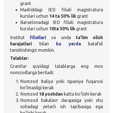
grant
Madriddagi IED filiali magistratura
kurslari uchun
14 ta 50% lik
grant
Barselonadagi IED filiali magistratura
kurslari uchun
10ta 50% lik
grant
Institut
filiallari
va unda
ta’lim olish
harajatlari
bilan
bu yerda
batafsil
tanishishingiz mumkin.
Talablar:
Grantlar quyidagi talablarga eng mos
nomzodlarga beriladi:
Nomzod Italiya yoki Ispaniya fuqarosi
bo’lmasligi kerak
Nomzod
18 yoshdan
katta bo’lishi kerak
Nomzod bakalavr darajasiga yoki shu
sohadagi yetarli ish tajribasiga ega
bo’lishi kerak