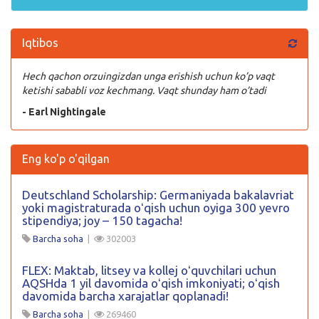
Iqtibos
Hech qachon orzuingizdan unga erishish uchun ko’p vaqt
ketishi sababli voz kechmang. Vaqt shunday ham o’tadi
- Earl Nightingale
Eng ko'p o'qilgan
Deutschland Scholarship: Germaniyada bakalavriat
yoki magistraturada oʻqish uchun oyiga 300 yevro
stipendiya; joy – 150 tagacha!
Barcha soha
|
302003
FLEX: Maktab, litsey va kollej oʻquvchilari uchun
AQSHda 1 yil davomida oʻqish imkoniyati; oʻqish
davomida barcha xarajatlar qoplanadi!
Barcha soha
|
269460