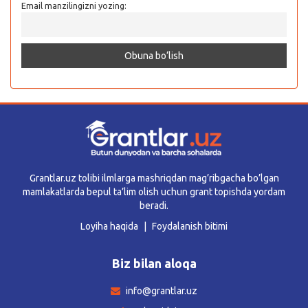
Email manzilingizni yozing:
Grantlar.uz tolibi ilmlarga mashriqdan mag’ribgacha bo’lgan
mamlakatlarda bepul ta’lim olish uchun grant topishda yordam
beradi.
Loyiha haqida
Foydalanish bitimi
Biz bilan aloqa
info@grantlar.uz