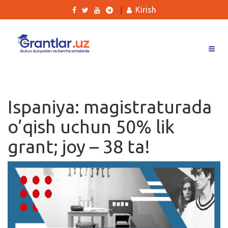
Kirish
|
Grantlar
Tanlovlar
Ispaniya: magistraturada
Ishlar
o’qish uchun 50% lik
Kurslar
grant; joy – 38 ta!
Blog
Yana
Qidirish