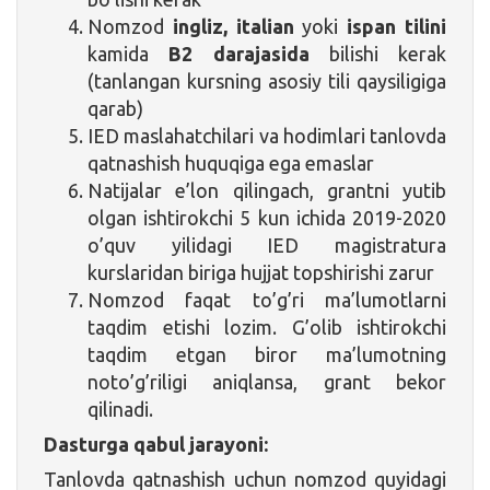
Nomzod
ingliz, italian
yoki
ispan tilini
kamida
B2 darajasida
bilishi kerak
(tanlangan kursning asosiy tili qaysiligiga
qarab)
IED maslahatchilari va hodimlari tanlovda
qatnashish huquqiga ega emaslar
Natijalar e’lon qilingach, grantni yutib
olgan ishtirokchi 5 kun ichida 2019-2020
o’quv yilidagi IED magistratura
kurslaridan biriga hujjat topshirishi zarur
Nomzod faqat to’g’ri ma’lumotlarni
taqdim etishi lozim. G’olib ishtirokchi
taqdim etgan biror ma’lumotning
noto’g’riligi aniqlansa, grant bekor
qilinadi.
Dasturga qabul jarayoni:
Tanlovda qatnashish uchun nomzod quyidagi