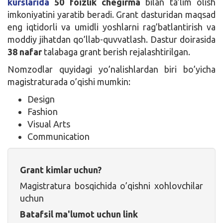
kurslarida
50 foizlik chegirma
bilan ta’lim olish
imkoniyatini yaratib beradi. Grant dasturidan maqsad
eng iqtidorli va umidli yoshlarni rag’batlantirish va
moddiy jihatdan qo’llab-quvvatlash. Dastur doirasida
38 nafar
talabaga grant berish rejalashtirilgan.
Nomzodlar quyidagi yo’nalishlardan biri bo’yicha
magistraturada o’qishi mumkin:
Design
Fashion
Visual Arts
Communication
Grant kimlar uchun?
Magistratura bosqichida o’qishni xohlovchilar
uchun
Batafsil ma'lumot uchun link