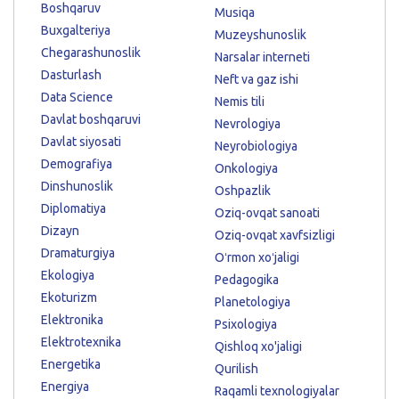
Boshqaruv
Musiqa
Buxgalteriya
Muzeyshunoslik
Chegarashunoslik
Narsalar interneti
Dasturlash
Neft va gaz ishi
Data Science
Nemis tili
Davlat boshqaruvi
Nevrologiya
Davlat siyosati
Neyrobiologiya
Demografiya
Onkologiya
Dinshunoslik
Oshpazlik
Diplomatiya
Oziq-ovqat sanoati
Dizayn
Oziq-ovqat xavfsizligi
Dramaturgiya
Oʻrmon xoʻjaligi
Ekologiya
Pedagogika
Ekoturizm
Planetologiya
Elektronika
Psixologiya
Elektrotexnika
Qishloq xo'jaligi
Energetika
Qurilish
Energiya
Raqamli texnologiyalar