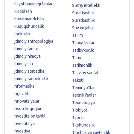
Hayot haqidagi fanlar
Sun'iy intellekt
Hisoblash
Suratkashlik
Hunarmandchilik
Suratkashlik
Huquqshunoslik
Suv xo'jaligi
Ijodkorlik
Ta'lim
Ijtimoiy antropologiya
Tabiiy fanlar
Ijtimoiy fanlar
Tadbirkorlik
Ijtimoiy himoya
Tarix
Ijtimoiy ish
Tarjimonlik
Ijtimoiy statistika
Tasviriy sanʼat
Ijtimoiy tadbirkorlik
Tekstil
Informatika
Temir yo'llar
Ingliz tili
Texnik fanlar
Innovatsiyalar
Texnologiya
Inson huquqlari
Tibbiyot
Investitsion tahlil
Tijorat
Investitsiya
Tilshunoslik
Investiya
Tinchlik va xavfsizlik