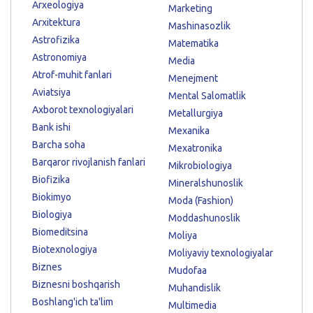
Arxeologiya
Marketing
Arxitektura
Mashinasozlik
Astrofizika
Matematika
Astronomiya
Media
Atrof-muhit fanlari
Menejment
Aviatsiya
Mental Salomatlik
Axborot texnologiyalari
Metallurgiya
Bank ishi
Mexanika
Barcha soha
Mexatronika
Barqaror rivojlanish fanlari
Mikrobiologiya
Biofizika
Mineralshunoslik
Biokimyo
Moda (Fashion)
Biologiya
Moddashunoslik
Biomeditsina
Moliya
Biotexnologiya
Moliyaviy texnologiyalar
Biznes
Mudofaa
Biznesni boshqarish
Muhandislik
Boshlang'ich ta'lim
Multimedia