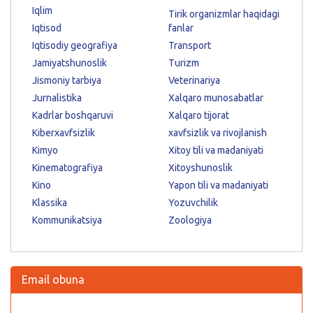
Iqlim
Tirik organizmlar haqidagi
Iqtisod
fanlar
Iqtisodiy geografiya
Transport
Jamiyatshunoslik
Turizm
Jismoniy tarbiya
Veterinariya
Jurnalistika
Xalqaro munosabatlar
Kadrlar boshqaruvi
Xalqaro tijorat
Kiberxavfsizlik
xavfsizlik va rivojlanish
Kimyo
Xitoy tili va madaniyati
Kinematografiya
Xitoyshunoslik
Kino
Yapon tili va madaniyati
Klassika
Yozuvchilik
Kommunikatsiya
Zoologiya
Email obuna