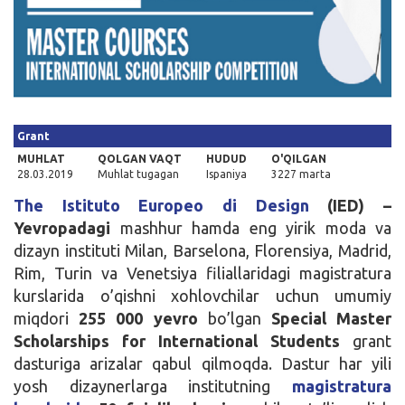
Kirish
Grant
MUHLAT
QOLGAN VAQT
HUDUD
O'QILGAN
28.03.2019
Muhlat tugagan
Ispaniya
3227 marta
The Istituto Europeo di Design
(IED) –
Yevropadagi
mashhur hamda eng yirik moda va
dizayn instituti Milan, Barselona, Florensiya, Madrid,
Rim, Turin va Venetsiya filiallaridagi magistratura
kurslarida o’qishni xohlovchilar uchun umumiy
miqdori
255 000 yevro
bo’lgan
Special Master
Scholarships for International Students
grant
dasturiga arizalar qabul qilmoqda. Dastur har yili
yosh dizaynerlarga institutning
magistratura