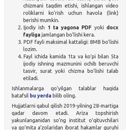
chizmani taqdim etishi, ishlangan video
roliklarni ko’rish uchun havola (link)
berishi mumkin.
Ijodiy ish
1 ta yagona PDF
yoki
docx
fayliga
jamlangan bo’lishi kera.
PDF fayli maksimal kattaligi: 8MB bo’lishi
lozim.
Fayl ichida kamida 1ta va ko’pi bilan 5ta
ijodiy ishning mazmunini ochib beruvchi
tasvir, surat yoki chizma bo’lishi talab
etiladi.
Ishlanmalarga qo’yilgan talablar haqida
batafsil
bu yerda
bilib oling.
Hujjatlarni qabul qilish 2019-yilning 28-martiga
qadar davom etadi. Ariza topshirish
yakunlanganidan so’ng institut o’qituvchilari
va qo’mita a’zolaridan iborat hakamlar guruhi