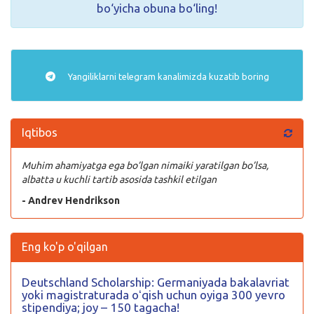
bo‘yicha obuna bo‘ling!
Yangiliklarni
telegram
kanalimizda kuzatib boring
Iqtibos
Muhim ahamiyatga ega bo’lgan nimaiki yaratilgan bo’lsa,
albatta u kuchli tartib asosida tashkil etilgan
- Andrev Hendrikson
Eng ko'p o'qilgan
Deutschland Scholarship: Germaniyada bakalavriat
yoki magistraturada oʻqish uchun oyiga 300 yevro
stipendiya; joy – 150 tagacha!