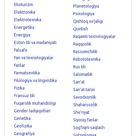
Ekoturizm
Planetologiya
Elektronika
Psixologiya
Elektrotexnika
Qishloq xo'jaligi
Energetika
Qurilish
Energiya
Raqamli texnologiyalar
Eston tili va madaniyati
Raqqoslik
Falsafa
Rassomchilik
Fan va texnologiyalar
Robototexnika
Fanlar
Rus tili
Farmatsevtika
Salomatlik
Filologiya va lingvistika
San'at
Fizika
San'at tarixi
Fransuz tili
Savodxonlik
Fuqarolik muhandisligi
Shaharsozlik
Gender tadqiqotlari
She'riyat
Genetika
Siyosiy fanlar
Geofizika
Sog'liqni saqlash
Geografiya
Sotsiologiya