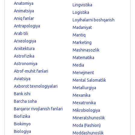
Anatomiya
Lingvistika
Animatsiya
Logistika
Aniq fanlar
Loyihalarni boshqarish
Antrapologiya
Madaniyat
Arab tili
Mantiq
Arxeologiya
Marketing
Arxitektura
Mashinasozlik
Astrofizika
Matematika
Astronomiya
Media
Atrof-muhit fanlari
Menejment
Aviatsiya
Mental Salomatlik
Axborot texnologiyalari
Metallurgiya
Bank ishi
Mexanika
Barcha soha
Mexatronika
Barqaror rivojlanish fanlari
Mikrobiologiya
Biofizika
Mineralshunoslik
Biokimyo
Moda (Fashion)
Biologiya
Moddashunoslik