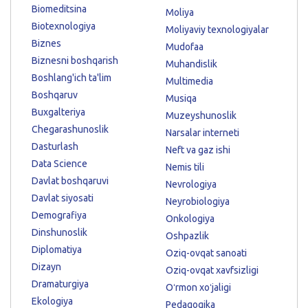
Biomeditsina
Moliya
Biotexnologiya
Moliyaviy texnologiyalar
Biznes
Mudofaa
Biznesni boshqarish
Muhandislik
Boshlang'ich ta'lim
Multimedia
Boshqaruv
Musiqa
Buxgalteriya
Muzeyshunoslik
Chegarashunoslik
Narsalar interneti
Dasturlash
Neft va gaz ishi
Data Science
Nemis tili
Davlat boshqaruvi
Nevrologiya
Davlat siyosati
Neyrobiologiya
Demografiya
Onkologiya
Dinshunoslik
Oshpazlik
Diplomatiya
Oziq-ovqat sanoati
Dizayn
Oziq-ovqat xavfsizligi
Dramaturgiya
Oʻrmon xoʻjaligi
Ekologiya
Pedagogika