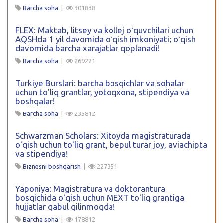
Barcha soha
|
301838
FLEX: Maktab, litsey va kollej oʻquvchilari uchun
AQSHda 1 yil davomida oʻqish imkoniyati; oʻqish
davomida barcha xarajatlar qoplanadi!
Barcha soha
|
269221
Turkiye Burslari: barcha bosqichlar va sohalar
uchun to’liq grantlar, yotoqxona, stipendiya va
boshqalar!
Barcha soha
|
235812
Schwarzman Scholars: Xitoyda magistraturada
oʻqish uchun toʻliq grant, bepul turar joy, aviachipta
va stipendiya!
Biznesni boshqarish
|
227351
Yaponiya: Magistratura va doktorantura
bosqichida oʻqish uchun MEXT toʻliq grantiga
hujjatlar qabul qilinmoqda!
Barcha soha
|
178812