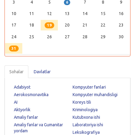
3
4
5
7
8
9
6
10
11
12
13
14
15
16
17
18
20
21
22
23
19
24
25
26
27
28
29
30
31
Sohalar
Davlatlar
Adabiyot
Kompyuter fanlari
Aerokosmonavtika
Kompyuter muhandisligi
AI
Koreys tili
Aktyorlik
Kriminologiya
Amaliy fanlar
Kutubxona ishi
Amaliy fanlar va Gumanitar
Laboratoriya ishi
yordam
Leksikografiya