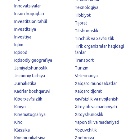
Innovatsiyalar
Texnologiya
Inson huquqlari
Tibbiyot
Investitsion tahlil
Tijorat
Investitsiya
Tilshunoslik
Investiya
Tinchlik va xavfsizlik
Iqlim
Tirik organizmlar haqidagi
Iqtisod
fanlar
Iqtisodiy geografiya
Transport
Jamiyatshunoslik
Turizm
Jismoniy tarbiya
Veterinariya
Jurnalistika
Xalqaro munosabatlar
Kadrlar boshqaruvi
Xalqaro tijorat
Kiberxavfsizlik
xavfsizlik va rivojlanish
Kimyo
Xitoy tili va madaniyati
Kinematografiya
Xitoyshunoslik
Kino
Yapon tili va madaniyati
Klassika
Yozuvchilik
Kommunikatsiya
Zoologiya