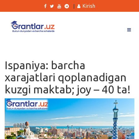
Kirish
|
Grantlar
Tanlovlar
Ispaniya: barcha
Ishlar
xarajatlari qoplanadigan
Kurslar
kuzgi maktab; joy – 40 ta!
Blog
Yana
Qidirish