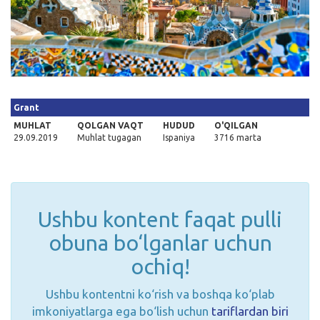
Kirish
Grant
MUHLAT
QOLGAN VAQT
HUDUD
O'QILGAN
29.09.2019
Muhlat tugagan
Ispaniya
3716 marta
Ushbu kontent faqat pulli
obuna bo‘lganlar uchun
ochiq!
Ushbu kontentni ko‘rish va boshqa ko‘plab
imkoniyatlarga ega bo‘lish uchun
tariflardan biri