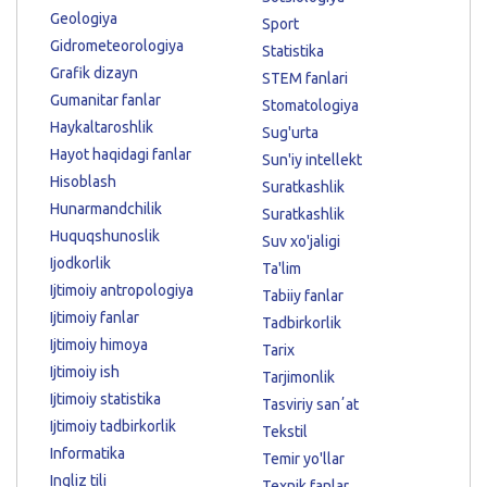
Geologiya
Sport
Gidrometeorologiya
Statistika
Grafik dizayn
STEM fanlari
Gumanitar fanlar
Stomatologiya
Haykaltaroshlik
Sug'urta
Hayot haqidagi fanlar
Sun'iy intellekt
Hisoblash
Suratkashlik
Hunarmandchilik
Suratkashlik
Huquqshunoslik
Suv xo'jaligi
Ijodkorlik
Ta'lim
Ijtimoiy antropologiya
Tabiiy fanlar
Ijtimoiy fanlar
Tadbirkorlik
Ijtimoiy himoya
Tarix
Ijtimoiy ish
Tarjimonlik
Ijtimoiy statistika
Tasviriy sanʼat
Ijtimoiy tadbirkorlik
Tekstil
Informatika
Temir yo'llar
Ingliz tili
Texnik fanlar