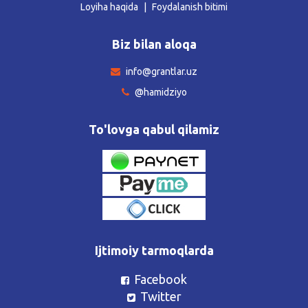
Loyiha haqida
Foydalanish bitimi
Biz bilan aloqa
info@grantlar.uz
@hamidziyo
To'lovga qabul qilamiz
Ijtimoiy tarmoqlarda
Facebook
Twitter