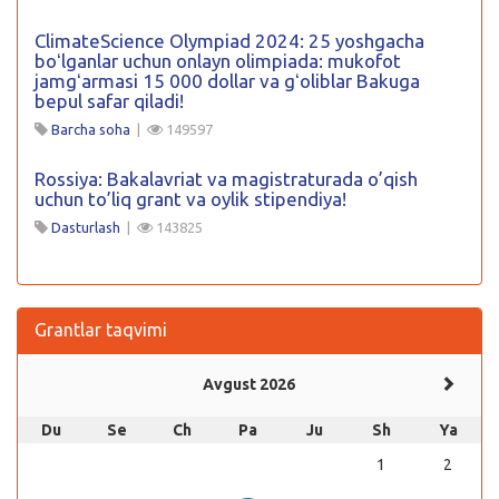
ClimateScience Olympiad 2024: 25 yoshgacha
boʻlganlar uchun onlayn olimpiada: mukofot
jamgʻarmasi 15 000 dollar va gʻoliblar Bakuga
bepul safar qiladi!
Barcha soha
|
149597
Rossiya: Bakalavriat va magistraturada o’qish
uchun to’liq grant va oylik stipendiya!
Dasturlash
|
143825
Grantlar taqvimi
Avgust 2026
Du
Se
Ch
Pa
Ju
Sh
Ya
1
2