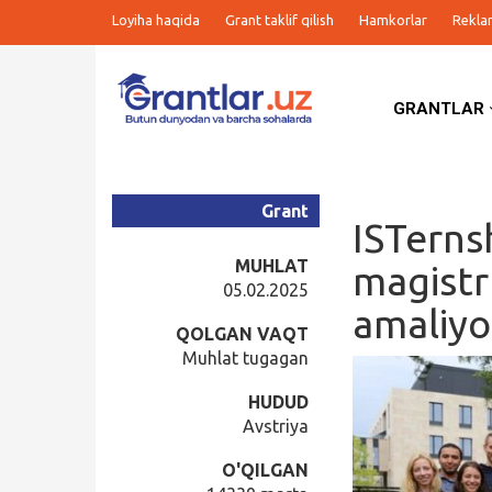
Loyiha haqida
Grant taklif qilish
Hamkorlar
Rekla
GRANTLAR
Grantlar
Tanlovlar
Grant
ISTerns
Ishlar
MUHLAT
magistr
05.02.2025
amaliyo
Kurslar
QOLGAN VAQT
Muhlat tugagan
Blog
HUDUD
Avstriya
Yana
O'QILGAN