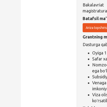
Bakalavriat
magistratura
Batafsil ma'
Ariza topshiri
Grantning ma
Dasturga qabu
Oyiga 1
Safar xa
Nomzodl
ega boʻl
Subsidi
Venaga 
imkoniya
Viza oli
koʻrsati