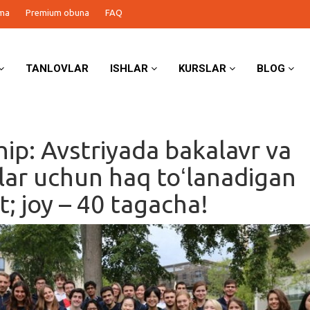
ma
Premium obuna
FAQ
TANLOVLAR
ISHLAR
KURSLAR
BLOG
hip: Avstriyada bakalavr va
lar uchun haq toʻlanadigan
t; joy – 40 tagacha!