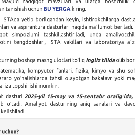
. Mavjud tadqiqot mavzulari va ularga boshchilik q
lan tanishish uchun
BU YERGA
kiring.
ISTAga yetib borilgandan keyin, ishtirokchilarga dastl
nlari va aspirantura dasturlari haqida maʼlumot beriladi.
qot simpoziumi tashkillashtiriladi, unda amaliyotchi
motini tengdoshlari, ISTA vakillari va laboratoriya aʼz
turning boshqa mashgʻulotlari toʻliq
ingliz tilida
olib bori
matematika, kompyuter fanlari, fizika, kimyo va shu so
raro yoʻnalishlarda tahsil olayotgan bakalavr yoki mag
ariza topshirishi mumkin.
ot dasturi
2025-yil 15-may va 15-sentabr oraligʻida,
b oʻtadi. Amaliyot dasturining aniq sanalari va davo
kelishiladi.
r uchun?