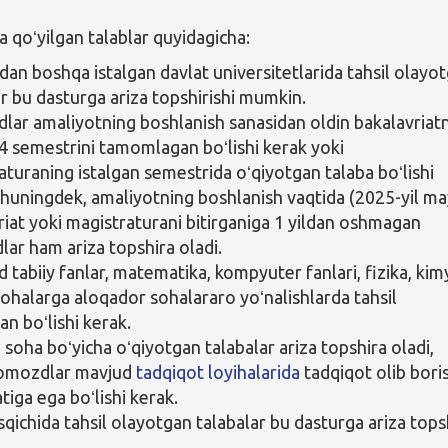
qoʻyilgan talablar quyidagicha:
dan boshqa istalgan davlat universitetlarida tahsil olayo
ar bu dasturga ariza topshirishi mumkin.
ar amaliyotning boshlanish sanasidan oldin bakalavriat
4 semestrini tamomlagan boʻlishi kerak yoki
aturaning istalgan semestrida oʻqiyotgan talaba boʻlishi
Shuningdek, amaliyotning boshlanish vaqtida (2025-yil ma
riat yoki magistraturani bitirganiga 1 yildan oshmagan
ar ham ariza topshira oladi.
tabiiy fanlar, matematika, kompyuter fanlari, fizika, ki
sohalarga aloqador sohalararo yoʻnalishlarda tahsil
an boʻlishi kerak.
 soha boʻyicha oʻqiyotgan talabalar ariza topshira oladi,
nomozdlar mavjud
tadqiqot loyihalarida
tadqiqot olib bori
tiga ega boʻlishi kerak.
qichida tahsil olayotgan talabalar bu dasturga ariza tops
.