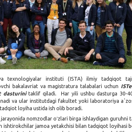
a texnologiyalar instituti (ISTA) ilmiy tadqiqot tajr
ovchi bakalavriat va magistratura talabalari uchun
ISTe
 dasturini
taklif qiladi. Har yili ushbu dasturga 30-4
inadi va ular institutdagi fakultet yoki laboratoriya aʼzos
tadqiot loyiha ustida ish olib boradi.
 jarayonida nomzodlar oʻzlari birga ishlaydigan guruhni t
n ishtirokchilar jamoa yetakchisi bilan tadqiqot loyihasi b