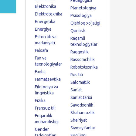
Pedagogika
Elektronika
Planetologiya
Elektrotexnika
Psixologiya
Energetika
Qishloq xo'jaligi
Energiya
Qurilish
Eston tili va
Raqamli
madaniyati
texnologiyalar
Falsafa
Raqqoslik
Fan va
Rassomchilik
texnologiyalar
Robototexnika
Fanlar
Rus tili
Farmatsevtika
Salomatlik
Filologiya va
San'at
lingvistika
San'at tarixi
Fizika
Savodxonlik
Fransuz tili
Shaharsozlik
Fuqarolik
She'riyat
muhandisligi
Siyosiy fanlar
Gender
tadqiqotlari
Sog'liqni