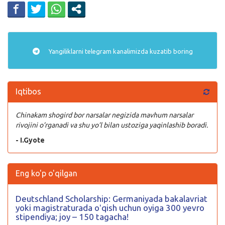
Yangiliklarni
telegram
kanalimizda kuzatib boring
Iqtibos
Chinakam shogird bor narsalar negizida mavhum narsalar
rivojini o’rganadi va shu yo’l bilan ustoziga yaqinlashib boradi.
- I.Gyote
Eng ko'p o'qilgan
Deutschland Scholarship: Germaniyada bakalavriat
yoki magistraturada oʻqish uchun oyiga 300 yevro
stipendiya; joy – 150 tagacha!