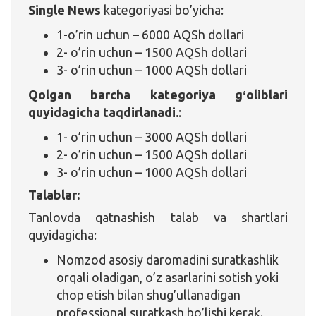
Single News
kategoriyasi bo’yicha:
1-o’rin uchun – 6000 AQSh dollari
2- o’rin uchun – 1500 AQSh dollari
3- o’rin uchun – 1000 AQSh dollari
Qolgan barcha kategoriya gʻoliblari
quyidagicha taqdirlanadi.
:
1- o’rin uchun – 3000 AQSh dollari
2- o’rin uchun – 1500 AQSh dollari
3- o’rin uchun – 1000 AQSh dollari
Talablar:
Tanlovda qatnashish talab va shartlari
quyidagicha:
Nomzod asosiy daromadini suratkashlik
orqali oladigan, o’z asarlarini sotish yoki
chop etish bilan shug’ullanadigan
professional suratkash bo’lishi kerak.