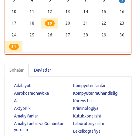
9
10
11
12
13
14
15
16
17
18
20
21
22
23
19
24
25
26
27
28
29
30
31
Sohalar
Davlatlar
Adabiyot
Kompyuter fanlari
Aerokosmonavtika
Kompyuter muhandisligi
AI
Koreys tili
Aktyorlik
Kriminologiya
Amaliy fanlar
Kutubxona ishi
Amaliy fanlar va Gumanitar
Laboratoriya ishi
yordam
Leksikografiya