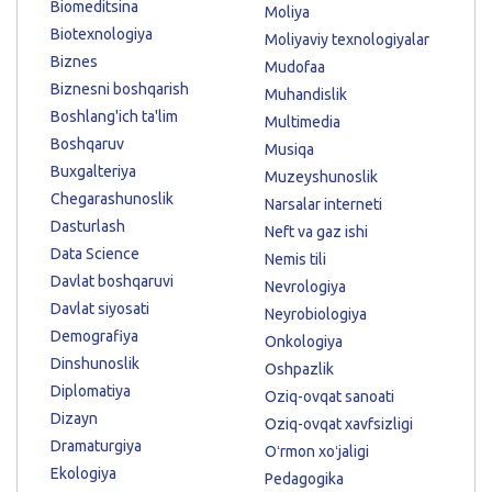
Biomeditsina
Moliya
Biotexnologiya
Moliyaviy texnologiyalar
Biznes
Mudofaa
Biznesni boshqarish
Muhandislik
Boshlang'ich ta'lim
Multimedia
Boshqaruv
Musiqa
Buxgalteriya
Muzeyshunoslik
Chegarashunoslik
Narsalar interneti
Dasturlash
Neft va gaz ishi
Data Science
Nemis tili
Davlat boshqaruvi
Nevrologiya
Davlat siyosati
Neyrobiologiya
Demografiya
Onkologiya
Dinshunoslik
Oshpazlik
Diplomatiya
Oziq-ovqat sanoati
Dizayn
Oziq-ovqat xavfsizligi
Dramaturgiya
Oʻrmon xoʻjaligi
Ekologiya
Pedagogika