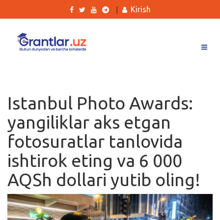
Kirish
|
Grantlar
Tanlovlar
Istanbul Photo Awards:
Ishlar
yangiliklar aks etgan
Kurslar
fotosuratlar tanlovida
Blog
ishtirok eting va 6 000
Yana
AQSh dollari yutib oling!
Qidirish