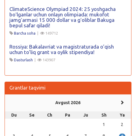
ClimateScience Olympiad 2024: 25 yoshgacha
boʻlganlar uchun onlayn olimpiada: mukofot
jamgʻarmasi 15 000 dollar va gʻoliblar Bakuga
bepul safar qiladi!
Barcha soha
|
149712
Rossiya: Bakalavriat va magistraturada o’qish
uchun to’liq grant va oylik stipendiya!
Dasturlash
|
143907
Grantlar taqvimi
Avgust 2026
Du
Se
Ch
Pa
Ju
Sh
Ya
1
2
3
4
5
6
7
8