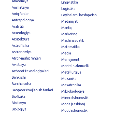
Anatomiya
Lingvistika
Animatsiya
Logistika
Aniq fanlar
Loyihalarni boshqarish
Antrapologiya
Madaniyat
Arab tili
Mantiq
Arxeologiya
Marketing
Arxitektura
Mashinasozlik
Astrofizika
Matematika
Astronomiya
Media
Atrof-muhit fanlari
Menejment
Aviatsiya
Mental Salomatlik
Axborot texnologiyalari
Metallurgiya
Bank ishi
Mexanika
Barcha soha
Mexatronika
Barqaror rivojlanish fanlari
Mikrobiologiya
Biofizika
Mineralshunoslik
Biokimyo
Moda (Fashion)
Biologiya
Moddashunoslik