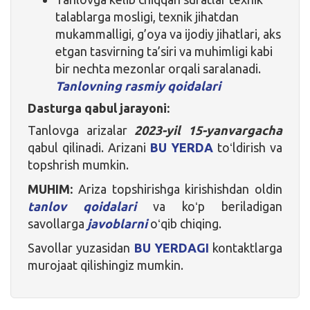
talablarga mosligi, texnik jihatdan
mukammalligi, g’oya va ijodiy jihatlari, aks
etgan tasvirning ta’siri va muhimligi kabi
bir nechta mezonlar orqali saralanadi.
Tanlovning rasmiy qoidalari
Dasturga qabul jarayoni:
Tanlovga arizalar
2023-yil 15-yanvargacha
qabul qilinadi. Arizani
BU YERDA
toʻldirish va
topshrish mumkin.
MUHIM:
Ariza topshirishga kirishishdan oldin
tanlov qoidalari
va koʻp beriladigan
savollarga
javoblarni
oʻqib chiqing.
Savollar yuzasidan
BU YERDAGI
kontaktlarga
murojaat qilishingiz mumkin.