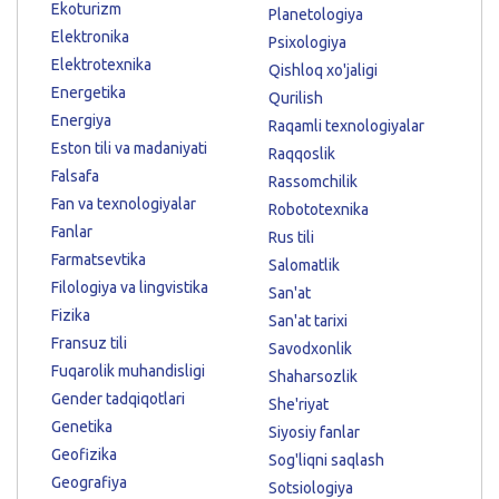
Ekoturizm
Planetologiya
Elektronika
Psixologiya
Elektrotexnika
Qishloq xo'jaligi
Energetika
Qurilish
Energiya
Raqamli texnologiyalar
Eston tili va madaniyati
Raqqoslik
Falsafa
Rassomchilik
Fan va texnologiyalar
Robototexnika
Fanlar
Rus tili
Farmatsevtika
Salomatlik
Filologiya va lingvistika
San'at
Fizika
San'at tarixi
Fransuz tili
Savodxonlik
Fuqarolik muhandisligi
Shaharsozlik
Gender tadqiqotlari
She'riyat
Genetika
Siyosiy fanlar
Geofizika
Sog'liqni saqlash
Geografiya
Sotsiologiya