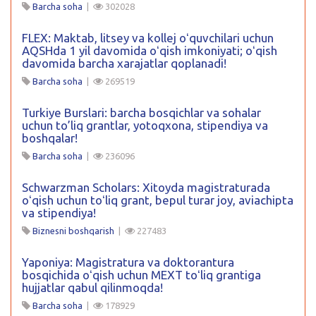
Barcha soha
|
302028
FLEX: Maktab, litsey va kollej oʻquvchilari uchun
AQSHda 1 yil davomida oʻqish imkoniyati; oʻqish
davomida barcha xarajatlar qoplanadi!
Barcha soha
|
269519
Turkiye Burslari: barcha bosqichlar va sohalar
uchun to’liq grantlar, yotoqxona, stipendiya va
boshqalar!
Barcha soha
|
236096
Schwarzman Scholars: Xitoyda magistraturada
oʻqish uchun toʻliq grant, bepul turar joy, aviachipta
va stipendiya!
Biznesni boshqarish
|
227483
Yaponiya: Magistratura va doktorantura
bosqichida oʻqish uchun MEXT toʻliq grantiga
hujjatlar qabul qilinmoqda!
Barcha soha
|
178929