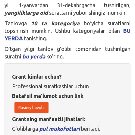
yil 1-yanvardan 31-dekabrgacha tushirilgan,
yangiliklarga oid
suratlarni yuborishingiz mumkin.
Tanlovga
10 ta kategoriya
boʻyicha suratlarni
topshirish mumkin. Ushbu kategoriyalar bilan
BU
YERDA
tanishing.
O’tgan yilgi tanlov g’olibi tomonidan tushirilgan
suratni
bu yerda
ko’ring.
Grant kimlar uchun?
Professional suratkashlar uchun
Batafsil ma'lumot uchun link
Rasmiy havola
Grantning manfaatli jihatlari:
G’oliblarga
pul mukofotlari
beriladi.