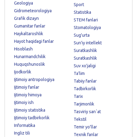
Geologiya
Sport
Gidrometeorologiya
Statistika
Grafik dizayn
STEM fanlari
Gumanitar fanlar
Stomatologiya
Haykaltaroshlik
Sug'urta
Hayot haqidagi fanlar
Sun'iy intellekt
Hisoblash
Suratkashlik
Hunarmandchilik
Suratkashlik
Huquqshunoslik
Suv xo'jaligi
Ijodkorlik
Ta'lim
Ijtimoiy antropologiya
Tabiiy fanlar
Ijtimoiy fanlar
Tadbirkorlik
Ijtimoiy himoya
Tarix
Ijtimoiy ish
Tarjimonlik
Ijtimoiy statistika
Tasviriy sanʼat
Ijtimoiy tadbirkorlik
Tekstil
Informatika
Temir yo'llar
Ingliz tili
Texnik fanlar