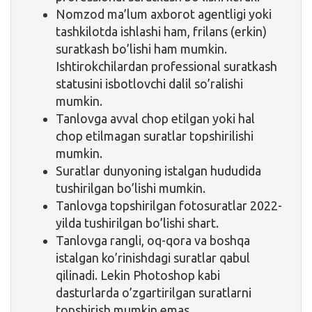
Nomzod ma’lum axborot agentligi yoki
tashkilotda ishlashi ham, frilans (erkin)
suratkash bo’lishi ham mumkin.
Ishtirokchilardan professional suratkash
statusini isbotlovchi dalil so’ralishi
mumkin.
Tanlovga avval chop etilgan yoki hal
chop etilmagan suratlar topshirilishi
mumkin.
Suratlar dunyoning istalgan hududida
tushirilgan bo’lishi mumkin.
Tanlovga topshirilgan fotosuratlar 2022-
yilda tushirilgan bo’lishi shart.
Tanlovga rangli, oq-qora va boshqa
istalgan ko’rinishdagi suratlar qabul
qilinadi. Lekin Photoshop kabi
dasturlarda o’zgartirilgan suratlarni
topshirish mumkin emas.