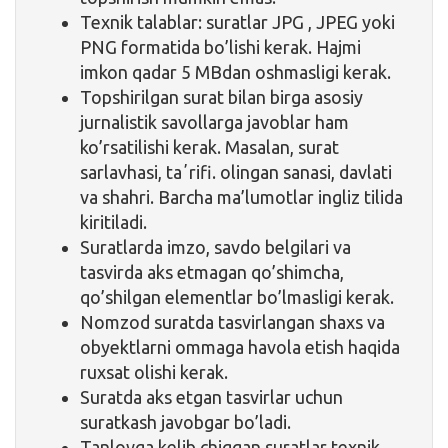
Texnik talablar: suratlar JPG , JPEG yoki
PNG formatida bo’lishi kerak. Hajmi
imkon qadar 5 MBdan oshmasligi kerak.
Topshirilgan surat bilan birga asosiy
jurnalistik savollarga javoblar ham
ko’rsatilishi kerak. Masalan, surat
sarlavhasi, taʼrifi. olingan sanasi, davlati
va shahri. Barcha ma’lumotlar ingliz tilida
kiritiladi.
Suratlarda imzo, savdo belgilari va
tasvirda aks etmagan qo’shimcha,
qo’shilgan elementlar bo’lmasligi kerak.
Nomzod suratda tasvirlangan shaxs va
obyektlarni ommaga havola etish haqida
ruxsat olishi kerak.
Suratda aks etgan tasvirlar uchun
suratkash javobgar bo’ladi.
Tanlovga kelib chiqqan suratlar texnik