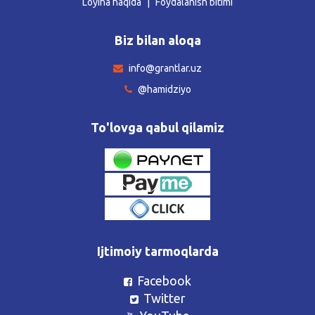
Loyiha haqida
Foydalanish bitimi
Biz bilan aloqa
info@grantlar.uz
@hamidziyo
To'lovga qabul qilamiz
Ijtimoiy tarmoqlarda
Facebook
Twitter