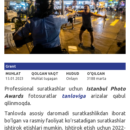
Kirish
Grant
MUHLAT
QOLGAN VAQT
HUDUD
O'QILGAN
15.01.2023
Muhlat tugagan
Onlayn
3188 marta
Professional suratkashlar uchun
Istanbul Photo
Awards
fotosuratlar
tanloviga
arizalar qabul
qilinmoqda.
Tanlovda asosiy daromadi suratkashlikdan iborat
bo’lgan va rasmiy faoliyat ko’rsatadigan suratkashlar
ishtirok etishlari mumkin. Ishtirok etish uchun 2022-