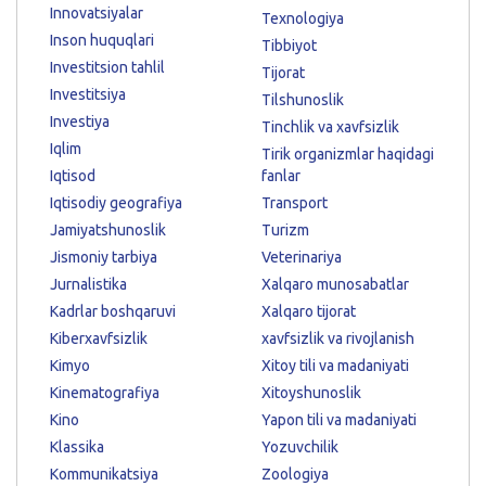
Innovatsiyalar
Texnologiya
Inson huquqlari
Tibbiyot
Investitsion tahlil
Tijorat
Investitsiya
Tilshunoslik
Investiya
Tinchlik va xavfsizlik
Iqlim
Tirik organizmlar haqidagi
Iqtisod
fanlar
Iqtisodiy geografiya
Transport
Jamiyatshunoslik
Turizm
Jismoniy tarbiya
Veterinariya
Jurnalistika
Xalqaro munosabatlar
Kadrlar boshqaruvi
Xalqaro tijorat
Kiberxavfsizlik
xavfsizlik va rivojlanish
Kimyo
Xitoy tili va madaniyati
Kinematografiya
Xitoyshunoslik
Kino
Yapon tili va madaniyati
Klassika
Yozuvchilik
Kommunikatsiya
Zoologiya