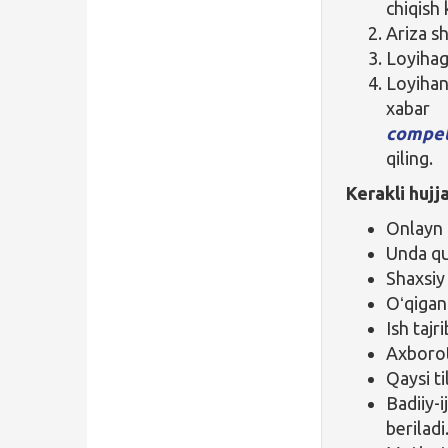
chiqish 
Ariza sh
Loyihag
Loyihan
xabar
compet
qiling.
Kerakli hujja
Onlayn 
Unda qu
Shaxsiy
Oʻqigan
Ish tajri
Axborot
Qaysi ti
Badiiy-
beriladi