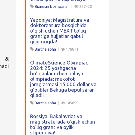
Biznesni boshqarish
|
227420
Yaponiya: Magistratura va
doktorantura bosqichida
oʻqish uchun MEXT toʻliq
grantiga hujjatlar qabul
qilinmoqda!
Barcha soha
|
178871
n &
ClimateScience Olympiad
haqi
2024: 25 yoshgacha
boʻlganlar uchun onlayn
olimpiada: mukofot
jamgʻarmasi 15 000 dollar va
gʻoliblar Bakuga bepul safar
qiladi!
Barcha soha
|
149659
Rossiya: Bakalavriat va
magistraturada o’qish uchun
to’liq grant va oylik
stipendiya!