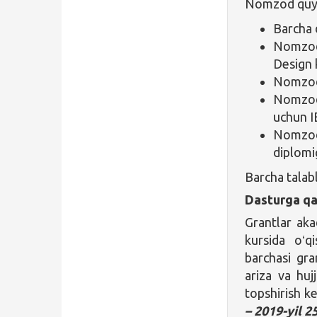
Nomzod quyid
Barcha 
Nomzod
Design k
Nomzod 
Nomzod 
uchun IE
Nomzod
diplomig
Barcha talab
Dasturga qa
Grantlar ak
kursida oʻq
barchasi gr
ariza va huj
topshirish k
– 2019-yil 2