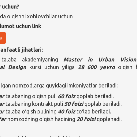
r uchun?
da oʻqishni xohlovchilar uchun
lumot uchun link
a
nfaatli jihatlari:
 talaba akademiyaning
Master in Urban Visio
ral Design
kursi uchun yiliga
28 600 yevro
oʻqish 
olgan nomzodlarga quyidagi imkoniyatlar beriladi:
ar
talabaning oʻqish puli
60 foiz
qoplab beriladi.
ar
talabaning kontrakt puli
50 foizi
qoplab beriladi.
ar
talaba oʻqish pulining
40 foiz
toʻlab beriladi.
far
nomzodning oʻqish haqining
20 foizi
qoplanadi.