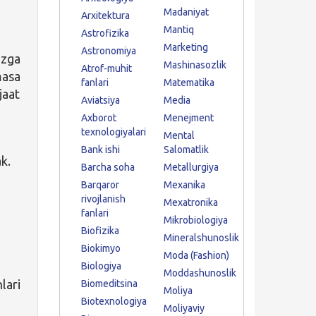
Madaniyat
Arxitektura
Mantiq
Astrofizika
Marketing
Astronomiya
izga
Mashinasozlik
Atrof-muhit
asa
fanlari
Matematika
jaat
Aviatsiya
Media
Axborot
Menejment
texnologiyalari
Mental
Bank ishi
Salomatlik
ak.
Barcha soha
Metallurgiya
Barqaror
Mexanika
rivojlanish
Mexatronika
fanlari
Mikrobiologiya
Biofizika
Mineralshunoslik
Biokimyo
Moda (Fashion)
Biologiya
Moddashunoslik
lari
Biomeditsina
Moliya
Biotexnologiya
Moliyaviy