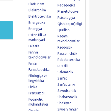
Ekoturizm
Pedagogika
Elektronika
Planetologiya
Elektrotexnika
Psixologiya
Energetika
Qishloq xo'jaligi
Energiya
Qurilish
Eston tili va
Raqamli
madaniyati
texnologiyalar
Falsafa
Raqqoslik
Fan va
Rassomchilik
texnologiyalar
Robototexnika
Fanlar
Rus tili
Farmatsevtika
Salomatlik
Filologiya va
San'at
lingvistika
San'at tarixi
Fizika
Savodxonlik
Fransuz tili
Shaharsozlik
Fuqarolik
She'riyat
muhandisligi
Siyosiy fanlar
Gender