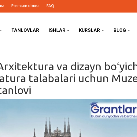
ma
Premium obuna
FAQ
TANLOVLAR
ISHLAR
KURSLAR
BLOG
 Arxitektura va dizayn boʻyic
atura talabalari uchun Muz
tanlovi