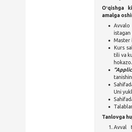
Oʻqishga ki
amalga oshir
Avval
istagan
Master 
Kurs sa
tili va 
hokazo. 
“Appl
tanishin
Sahifa
Uni yuk
Sahifa
Talablar
Tanlovga huj
Avval 