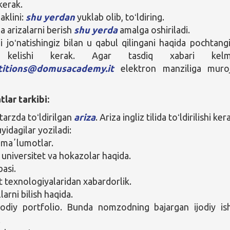
kerak.
aklini:
shu yerdan
yuklab olib, toʻldiring.
a arizalarni berish
shu yerda
amalga oshiriladi.
i joʻnatishingiz bilan u qabul qilingani haqida pochtang
 kelishi kerak. Agar tasdiq xabari kelm
itions@domusacademy.it
elektron manziliga muro
tlar tarkibi:
tarzda toʻldirilgan
ariza
. Ariza ingliz tilida toʻldirilishi ker
yidagilar yoziladi:
 maʼlumotlar.
 universitet va hokazolar haqida.
basi.
 texnologiyalaridan xabardorlik.
llarni bilish haqida.
ijodiy portfolio. Bunda nomzodning bajargan ijodiy ish
.