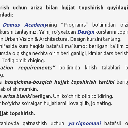
rish uchun ariza bilan hujjat topshirish quyidag
iladi:
o
Domus Academy
ning “Programs” boʻlimidan oʻz
 kursni tanlaymiz. Yaʻni, roʻyxatdan
Design
kurslarini topi
in Urban Vision & Architectural Design kursIni tanlang.
hifasida kurs haqida batafsil maʼlumot berilgan: taʼlim o
kursda oʻqishga nechta oʻrin berilganligi, kimlar dars berish
Toʻliq oʻqib chiqing.
ication requirements”
boʻlimida kirish talablari b
g.
da
bosqichma-bosqich hujjat topshirish tartibi
beril
lab olish mumkin.
da
ariza blanki
berilgan. Uni koʻchirib olib toʻldiring.
 boʻyicha soʻralgan hujjatlarni ilova qilib, joʻnating.
jat topshirish.
tanlovda qatnashish uchun
yoʻriqnomani
batafsil o