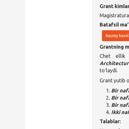
Grant kimla
Magistratura
Batafsil ma'
Rasmiy havol
Grantning ma
Chet ellik
Architectu
toʻlaydi.
Grant yutib 
Bir naf
Bir naf
Bir naf
Ikki na
Talablar: