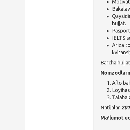
Motivat
Bakalavr
Qaysidi
hujjat.
Pasport
IELTS se
Ariza t
kvitansi
Barcha hujjat
Nomzodlarni
Aʼlo bah
Loyihas
Talabal
Natijalar
201
Maʻlumot uc