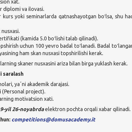
sion xat.
 diplomi va ilovasi.
r kurs yoki seminarlarda qatnashayotgan boʻlsa, shu ha
 nusxasi.
rtifikati (kamida 5.0 boʻlishi talab qilinadi).
opshirish uchun 100 yevro badal toʻlanadi. Badal toʻlangan
yasining ham skan nusxasi topshirilishi kerak.
larning skaner nusxasini ariza bilan birga yuklash kerak.
 saralash
olari, yaʼni akademik darajasi.
i (Personal project).
arning motivatsion xati.
9-yil 26-noyabrda
elektron pochta orqali xabar qilinadi.
hun:
competitions@domusacademy.it