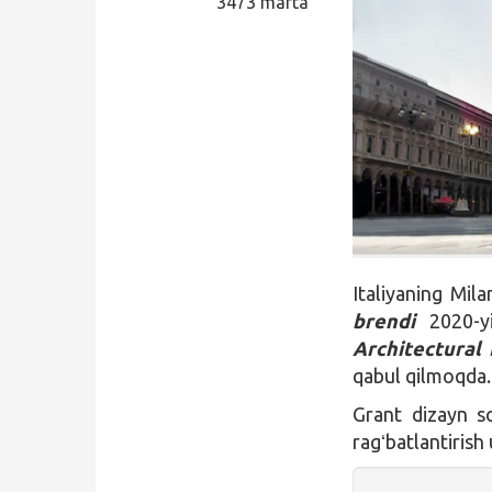
3473 marta
Qidirish
Kirish
Italiyaning Mil
brendi
2020-y
Architectural
qabul qilmoqda
Grant dizayn so
ragʻbatlantirish