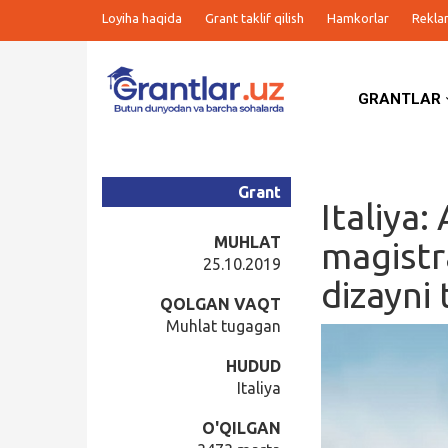
Loyiha haqida
Grant taklif qilish
Hamkorlar
Rekla
GRANTLAR
Grantlar
Tanlovlar
Grant
Italiya:
Ishlar
MUHLAT
magistr
25.10.2019
dizayni 
Kurslar
QOLGAN VAQT
Muhlat tugagan
Blog
HUDUD
Italiya
Yana
O'QILGAN