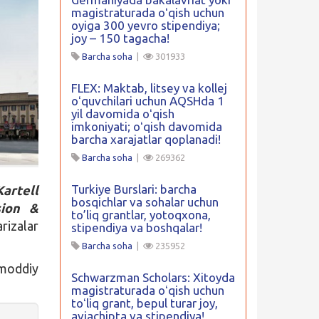
magistraturada oʻqish uchun
oyiga 300 yevro stipendiya;
joy – 150 tagacha!
Barcha soha
|
301933
FLEX: Maktab, litsey va kollej
oʻquvchilari uchun AQSHda 1
yil davomida oʻqish
imkoniyati; oʻqish davomida
barcha xarajatlar qoplanadi!
Barcha soha
|
269362
Turkiye Burslari: barcha
Kartell
bosqichlar va sohalar uchun
sion &
to’liq grantlar, yotoqxona,
rizalar
stipendiya va boshqalar!
Barcha soha
|
235952
 moddiy
Schwarzman Scholars: Xitoyda
magistraturada oʻqish uchun
toʻliq grant, bepul turar joy,
aviachipta va stipendiya!