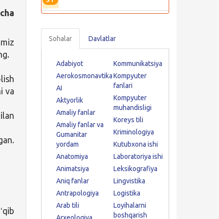
icha
Sohalar
Davlatlar
imiz
ng.
Adabiyot
Kommunikatsiya
Aerokosmonavtika
Kompyuter
lish
fanlari
AI
i va
Kompyuter
Aktyorlik
muhandisligi
Amaliy fanlar
ilan
Koreys tili
Amaliy fanlar va
Kriminologiya
Gumanitar
gan.
yordam
Kutubxona ishi
Anatomiya
Laboratoriya ishi
Animatsiya
Leksikografiya
Aniq fanlar
Lingvistika
Antrapologiya
Logistika
Arab tili
Loyihalarni
ʻqib
boshqarish
Arxeologiya