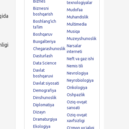
Biznes
texnologiyalar
Biznesni
Mudofaa
boshqarish
qida
Muhandislik
Boshlang'ich
Multimedia
ta'lim
Musiqa
Boshqaruv
Muzeyshunoslik
Buxgalteriya
ligi
Narsalar
Chegarashunoslik
interneti
Dasturlash
Neft va gaz ishi
Data Science
Nemis tili
Davlat
Nevrologiya
boshqaruvi
Neyrobiologiya
Davlat siyosati
Onkologiya
Demografiya
Oshpazlik
Dinshunoslik
Oziq-ovqat
Diplomatiya
sanoati
Dizayn
Oziq-ovqat
Dramaturgiya
xavfsizligi
Ekologiya
Oʻrmon xoʻjaligi