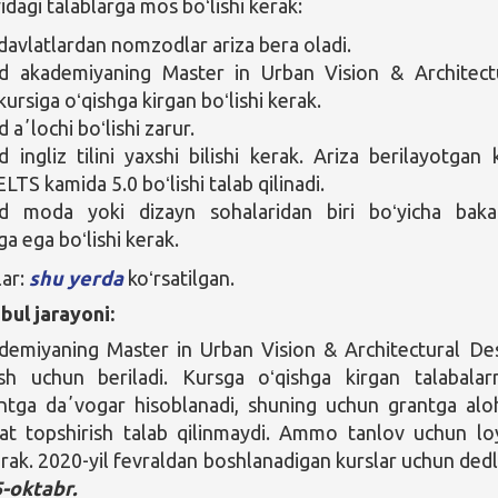
agi talablarga mos boʻlishi kerak:
davlatlardan nomzodlar ariza bera oladi.
 akademiyaning Master in Urban Vision & Architect
ursiga oʻqishga kirgan boʻlishi kerak.
aʼlochi boʻlishi zarur.
ingliz tilini yaxshi bilishi kerak. Ariza berilayotgan 
LTS kamida 5.0 boʻlishi talab qilinadi.
 moda yoki dizayn sohalaridan biri boʻyicha baka
a ega boʻlishi kerak.
lar:
shu yerda
koʻrsatilgan.
bul jarayoni:
ademiyaning Master in Urban Vision & Architectural De
ish uchun beriladi. Kursga oʻqishga kirgan talabalar
antga daʼvogar hisoblanadi, shuning uchun grantga alo
jat topshirish talab qilinmaydi. Ammo tanlov uchun lo
erak. 2020-yil fevraldan boshlanadigan kurslar uchun ded
5-oktabr.