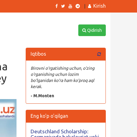
Kirish
|
Qidirish
Iqtibos
ha
Birovni o‘rgatishing uchun, o‘zing
ey
o‘rganishing uchun lozim
bo‘lganidan ko‘ra ham ko‘proq aql
kerak.
- M.Monten
Eng ko'p o'qilgan
Deutschland Scholarship:
Germaniyada bakalavriat yoki