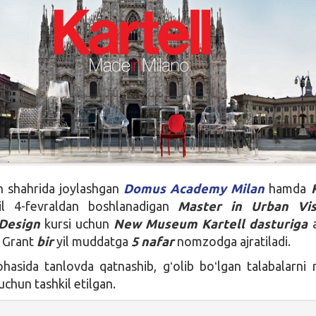
an shahrida joylashgan
Domus Academy Milan
hamda
il 4-fevraldan boshlanadigan
Master in Urban Vi
 Design
kursi uchun
New Museum Kartell
dasturiga
a
. Grant
bir
yil muddatga
5 nafar
nomzodga ajratiladi.
hasida tanlovda qatnashib, gʻolib boʻlgan talabalarni
 uchun tashkil etilgan.