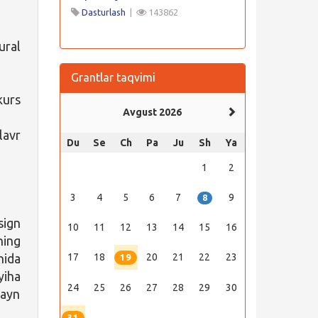
Dasturlash
|
143862
ural
Grantlar taqvimi
kurs
Avgust 2026
lavr
Du
Se
Ch
Pa
Ju
Sh
Ya
1
2
3
4
5
6
7
9
8
sign
10
11
12
13
14
15
16
ning
hida
17
18
20
21
22
23
19
yiha
24
25
26
27
28
29
30
layn
31