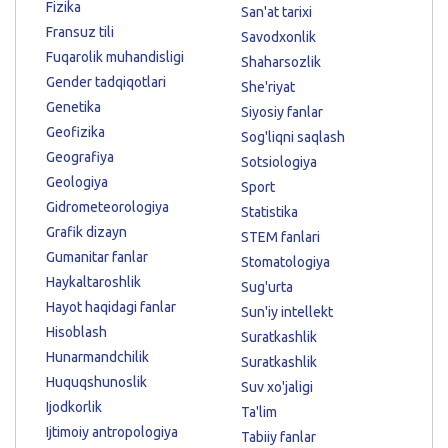
Fizika
San'at tarixi
Fransuz tili
Savodxonlik
Fuqarolik muhandisligi
Shaharsozlik
Gender tadqiqotlari
She'riyat
Genetika
Siyosiy fanlar
Geofizika
Sog'liqni saqlash
Geografiya
Sotsiologiya
Geologiya
Sport
Gidrometeorologiya
Statistika
Grafik dizayn
STEM fanlari
Gumanitar fanlar
Stomatologiya
Haykaltaroshlik
Sug'urta
Hayot haqidagi fanlar
Sun'iy intellekt
Hisoblash
Suratkashlik
Hunarmandchilik
Suratkashlik
Huquqshunoslik
Suv xo'jaligi
Ijodkorlik
Ta'lim
Ijtimoiy antropologiya
Tabiiy fanlar