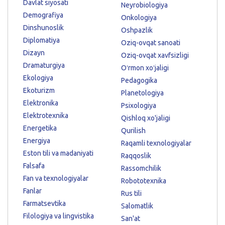
Davlat siyosati
Neyrobiologiya
Demografiya
Onkologiya
Dinshunoslik
Oshpazlik
Diplomatiya
Oziq-ovqat sanoati
Dizayn
Oziq-ovqat xavfsizligi
Dramaturgiya
Oʻrmon xoʻjaligi
Ekologiya
Pedagogika
Ekoturizm
Planetologiya
Elektronika
Psixologiya
Elektrotexnika
Qishloq xo'jaligi
Energetika
Qurilish
Energiya
Raqamli texnologiyalar
Eston tili va madaniyati
Raqqoslik
Falsafa
Rassomchilik
Fan va texnologiyalar
Robototexnika
Fanlar
Rus tili
Farmatsevtika
Salomatlik
Filologiya va lingvistika
San'at