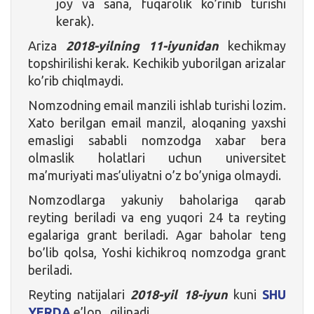
joy va sana, fuqarolik ko’rinib turishi
kerak).
Ariza
2018-yilning 11-iyunidan
kechikmay
topshirilishi kerak. Kechikib yuborilgan arizalar
ko’rib chiqlmaydi.
Nomzodning email manzili ishlab turishi lozim.
Xato berilgan email manzil, aloqaning yaxshi
emasligi sababli nomzodga xabar bera
olmaslik holatlari uchun universitet
ma’muriyati mas’uliyatni o’z bo’yniga olmaydi.
Nomzodlarga yakuniy baholariga qarab
reyting beriladi va eng yuqori 24 ta reyting
egalariga grant beriladi. Agar baholar teng
bo’lib qolsa, Yoshi kichikroq nomzodga grant
beriladi.
Reyting natijalari
2018-yil 18-iyun
kuni
SHU
YERDA
e’lon qilinadi.