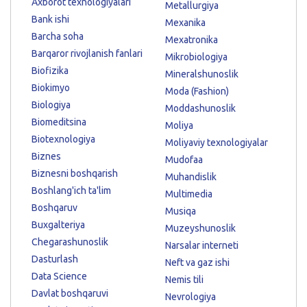
Axborot texnologiyalari
Metallurgiya
Bank ishi
Mexanika
Barcha soha
Mexatronika
Barqaror rivojlanish fanlari
Mikrobiologiya
Biofizika
Mineralshunoslik
Biokimyo
Moda (Fashion)
Biologiya
Moddashunoslik
Biomeditsina
Moliya
Biotexnologiya
Moliyaviy texnologiyalar
Biznes
Mudofaa
Biznesni boshqarish
Muhandislik
Boshlang'ich ta'lim
Multimedia
Boshqaruv
Musiqa
Buxgalteriya
Muzeyshunoslik
Chegarashunoslik
Narsalar interneti
Dasturlash
Neft va gaz ishi
Data Science
Nemis tili
Davlat boshqaruvi
Nevrologiya