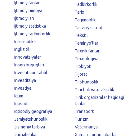
Ijtimoiy fanlar
Tadbirkorlik
Ijtimoiy himoya
Tarix
Ijtimoiy ish
Tarjimonlik
Ijtimoiy statistika
Tasviriy sanʼat
Ijtimoiy tadbirkorlik
Tekstil
Informatika
Temir yo'llar
Ingliz tili
Texnik fanlar
Innovatsiyalar
Texnologiya
Inson huquqlari
Tibbiyot
Investitsion tahlil
Tijorat
Investitsiya
Tilshunoslik
Investiya
Tinchlik va xavfsizlik
Iqlim
Tirik organizmlar haqidagi
Iqtisod
fanlar
Iqtisodiy geografiya
Transport
Jamiyatshunoslik
Turizm
Jismoniy tarbiya
Veterinariya
Jurnalistika
Xalqaro munosabatlar