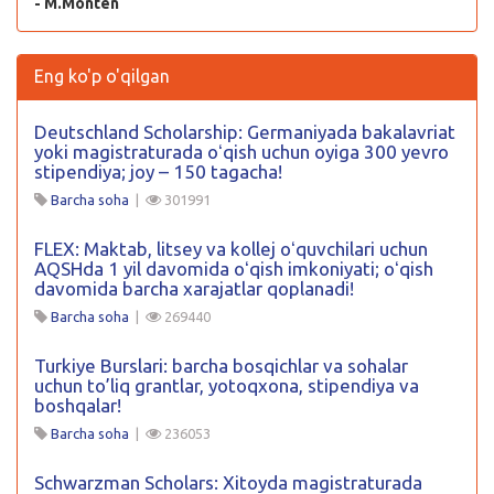
- M.Monten
Eng ko'p o'qilgan
Deutschland Scholarship: Germaniyada bakalavriat
yoki magistraturada oʻqish uchun oyiga 300 yevro
stipendiya; joy – 150 tagacha!
Barcha soha
|
301991
FLEX: Maktab, litsey va kollej oʻquvchilari uchun
AQSHda 1 yil davomida oʻqish imkoniyati; oʻqish
davomida barcha xarajatlar qoplanadi!
Barcha soha
|
269440
Turkiye Burslari: barcha bosqichlar va sohalar
uchun to’liq grantlar, yotoqxona, stipendiya va
boshqalar!
Barcha soha
|
236053
Schwarzman Scholars: Xitoyda magistraturada