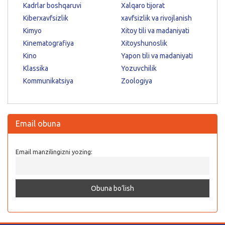
Kadrlar boshqaruvi
Xalqaro tijorat
Kiberxavfsizlik
xavfsizlik va rivojlanish
Kimyo
Xitoy tili va madaniyati
Kinematografiya
Xitoyshunoslik
Kino
Yapon tili va madaniyati
Klassika
Yozuvchilik
Kommunikatsiya
Zoologiya
Email obuna
Email manzilingizni yozing: