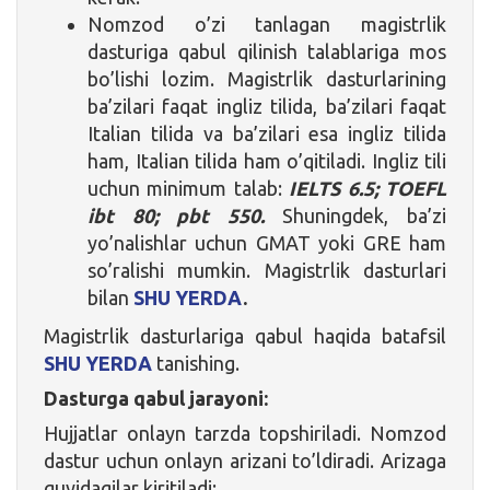
Nomzod o’zi tanlagan magistrlik
dasturiga qabul qilinish talablariga mos
bo’lishi lozim. Magistrlik dasturlarining
ba’zilari faqat ingliz tilida, ba’zilari faqat
Italian tilida va ba’zilari esa ingliz tilida
ham, Italian tilida ham o’qitiladi. Ingliz tili
uchun minimum talab:
IELTS 6.5; TOEFL
ibt 80; pbt 550.
Shuningdek, ba’zi
yo’nalishlar uchun GMAT yoki GRE ham
so’ralishi mumkin. Magistrlik dasturlari
bilan
SHU YERDA
.
Magistrlik dasturlariga qabul haqida batafsil
SHU YERDA
tanishing.
Dasturga qabul jarayoni:
Hujjatlar onlayn tarzda topshiriladi. Nomzod
dastur uchun onlayn arizani to’ldiradi. Arizaga
quyidagilar kiritiladi: