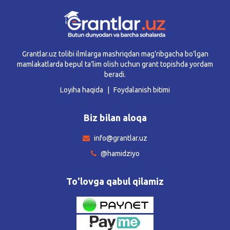
Grantlar.uz tolibi ilmlarga mashriqdan mag’ribgacha bo’lgan
mamlakatlarda bepul ta’lim olish uchun grant topishda yordam
beradi.
Loyiha haqida
Foydalanish bitimi
Biz bilan aloqa
info@grantlar.uz
@hamidziyo
To'lovga qabul qilamiz