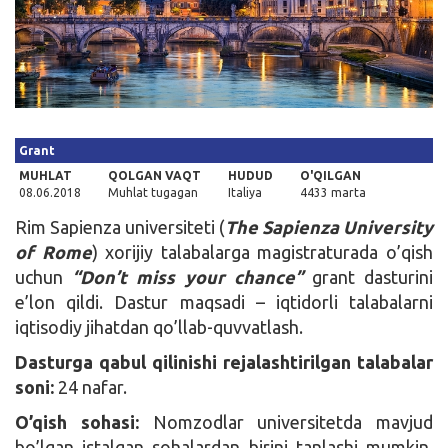
Kirish
Grant
MUHLAT
QOLGAN VAQT
HUDUD
O'QILGAN
08.06.2018
Muhlat tugagan
Italiya
4433 marta
Rim Sapienza universiteti (
The Sapienza University
of Rome
) xorijiy talabalarga magistraturada o’qish
uchun
“Don’t miss your chance”
grant dasturini
e’lon qildi. Dastur maqsadi – iqtidorli talabalarni
iqtisodiy jihatdan qo’llab-quvvatlash.
Dasturga qabul qilinishi rejalashtirilgan talabalar
soni:
24 nafar.
O’qish sohasi:
Nomzodlar universitetda mavjud
bo’lgan istalgan sohalardan birini tanlashi mumkin.