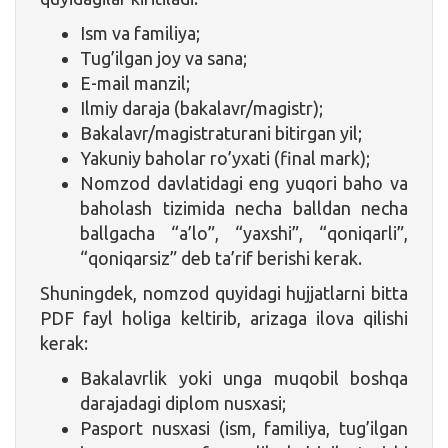
Ism va familiya;
Tug’ilgan joy va sana;
E-mail manzil;
Ilmiy daraja (bakalavr/magistr);
Bakalavr/magistraturani bitirgan yil;
Yakuniy baholar ro’yxati (final mark);
Nomzod davlatidagi eng yuqori baho va
baholash tizimida necha balldan necha
ballgacha “a’lo”, “yaxshi”, “qoniqarli”,
“qoniqarsiz” deb ta’rif berishi kerak.
Shuningdek, nomzod quyidagi hujjatlarni bitta
PDF fayl holiga keltirib, arizaga ilova qilishi
kerak:
Bakalavrlik yoki unga muqobil boshqa
darajadagi diplom nusxasi;
Pasport nusxasi (ism, familiya, tug’ilgan