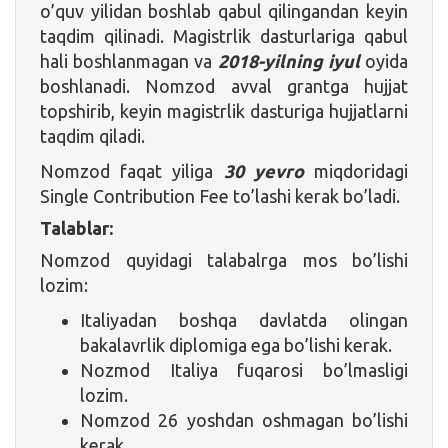
o’quv yilidan boshlab qabul qilingandan keyin
taqdim qilinadi. Magistrlik dasturlariga qabul
hali boshlanmagan va
2018-yilning iyul
oyida
boshlanadi. Nomzod avval grantga hujjat
topshirib, keyin magistrlik dasturiga hujjatlarni
taqdim qiladi.
Nomzod faqat yiliga
30 yevro
miqdoridagi
Single Contribution Fee to’lashi kerak bo’ladi.
Talablar:
Nomzod quyidagi talabalrga mos bo’lishi
lozim:
Italiyadan boshqa davlatda olingan
bakalavrlik diplomiga ega bo’lishi kerak.
Nozmod Italiya fuqarosi bo’lmasligi
lozim.
Nomzod 26 yoshdan oshmagan bo’lishi
kerak.