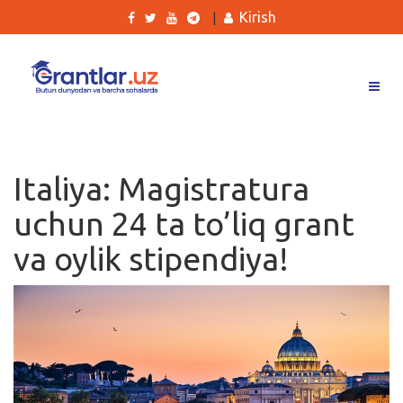
Kirish
|
Grantlar
Tanlovlar
Italiya: Magistratura
Ishlar
uchun 24 ta to’liq grant
Kurslar
va oylik stipendiya!
Blog
Yana
Qidirish