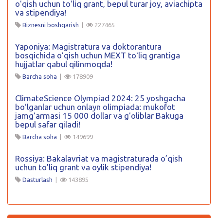
oʻqish uchun toʻliq grant, bepul turar joy, aviachipta
va stipendiya!
Biznesni boshqarish
|
227465
Yaponiya: Magistratura va doktorantura
bosqichida oʻqish uchun MEXT toʻliq grantiga
hujjatlar qabul qilinmoqda!
Barcha soha
|
178909
ClimateScience Olympiad 2024: 25 yoshgacha
boʻlganlar uchun onlayn olimpiada: mukofot
jamgʻarmasi 15 000 dollar va gʻoliblar Bakuga
bepul safar qiladi!
Barcha soha
|
149699
Rossiya: Bakalavriat va magistraturada o’qish
uchun to’liq grant va oylik stipendiya!
Dasturlash
|
143895