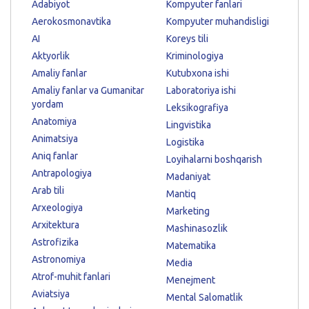
Adabiyot
Kompyuter fanlari
Aerokosmonavtika
Kompyuter muhandisligi
AI
Koreys tili
Aktyorlik
Kriminologiya
Amaliy fanlar
Kutubxona ishi
Amaliy fanlar va Gumanitar
Laboratoriya ishi
yordam
Leksikografiya
Anatomiya
Lingvistika
Animatsiya
Logistika
Aniq fanlar
Loyihalarni boshqarish
Antrapologiya
Madaniyat
Arab tili
Mantiq
Arxeologiya
Marketing
Arxitektura
Mashinasozlik
Astrofizika
Matematika
Astronomiya
Media
Atrof-muhit fanlari
Menejment
Aviatsiya
Mental Salomatlik