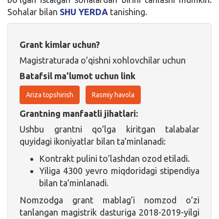
Sohalar bilan
SHU YERDA
tanishing.
Grant kimlar uchun?
Magistraturada o’qishni xohlovchilar uchun
Batafsil ma'lumot uchun link
Ariza topshirish
Rasmiy havola
Grantning manfaatli jihatlari:
Ushbu grantni qo’lga kiritgan talabalar
quyidagi ikoniyatlar bilan ta’minlanadi:
Kontrakt pulini to’lashdan ozod etiladi.
Yiliga 4300 yevro miqdoridagi stipendiya
bilan ta’minlanadi.
Nomzodga grant mablag’i nomzod o’zi
tanlangan magistrik dasturiga 2018-2019-yilgi