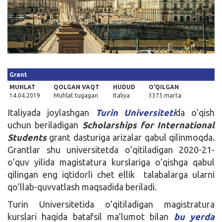
Kirish
Grant
MUHLAT
QOLGAN VAQT
HUDUD
O'QILGAN
14.04.2019
Muhlat tugagan
Italiya
3375 marta
Italiyada joylashgan
Turin Universiteti
da o’qish
uchun beriladigan
Scholarships for International
Students
grant dasturiga arizalar qabul qilinmoqda.
Grantlar shu universitetda o’qitiladigan 2020-21-
o’quv yilida magistatura kurslariga o’qishga qabul
qilingan eng iqtidorli chet ellik talabalarga ularni
qo’llab-quvvatlash maqsadida beriladi.
Turin Universitetida o’qitiladigan magistratura
kurslari haqida batafsil ma’lumot bilan
bu yerda