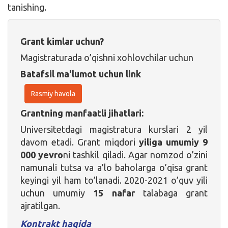
tanishing.
Grant kimlar uchun?
Magistraturada o’qishni xohlovchilar uchun
Batafsil ma'lumot uchun link
Rasmiy havola
Grantning manfaatli jihatlari:
Universitetdagi magistratura kurslari 2 yil
davom etadi. Grant miqdori
yiliga umumiy 9
000 yevro
ni tashkil qiladi. Agar nomzod o’zini
namunali tutsa va a’lo baholarga o’qisa grant
keyingi yil ham to’lanadi. 2020-2021 o’quv yili
uchun umumiy
15 nafar
talabaga grant
ajratilgan.
Kontrakt haqida