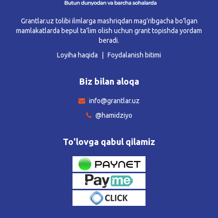
Grantlar.uz tolibi ilmlarga mashriqdan mag’ribgacha bo’lgan
mamlakatlarda bepul ta’lim olish uchun grant topishda yordam
beradi.
Loyiha haqida
Foydalanish bitimi
Biz bilan aloqa
info@grantlar.uz
@hamidziyo
To'lovga qabul qilamiz