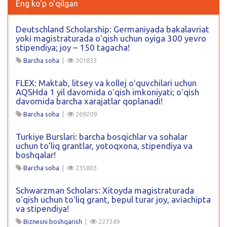
Eng ko'p o'qilgan
Deutschland Scholarship: Germaniyada bakalavriat
yoki magistraturada oʻqish uchun oyiga 300 yevro
stipendiya; joy – 150 tagacha!
Barcha soha
|
301833
FLEX: Maktab, litsey va kollej oʻquvchilari uchun
AQSHda 1 yil davomida oʻqish imkoniyati; oʻqish
davomida barcha xarajatlar qoplanadi!
Barcha soha
|
269209
Turkiye Burslari: barcha bosqichlar va sohalar
uchun to’liq grantlar, yotoqxona, stipendiya va
boshqalar!
Barcha soha
|
235803
Schwarzman Scholars: Xitoyda magistraturada
oʻqish uchun toʻliq grant, bepul turar joy, aviachipta
va stipendiya!
Biznesni boshqarish
|
227349