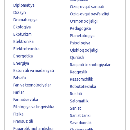
Diplomatiya
Oziq-ovqat sanoati
Dizayn
Oziq-ovqat xavfsizligi
Dramaturgiya
Oʻrmon xoʻjaligi
Ekologiya
Pedagogika
Ekoturizm
Planetologiya
Elektronika
Psixologiya
Elektrotexnika
Qishloq xo'jaligi
Energetika
Qurilish
Energiya
Raqamli texnologiyalar
Eston tili va madaniyati
Raqqoslik
Falsafa
Rassomchilik
Fan va texnologiyalar
Robototexnika
Fanlar
Rus tili
Farmatsevtika
Salomatlik
Filologiya va lingvistika
San'at
Fizika
San'at tarixi
Fransuz tili
Savodxonlik
Fuqarolik muhandisligi
Shaharsozlik