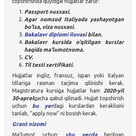
topshirishda quyidgai hujjatlar zarur:
Passport nusxasi.
Agar nomzod Italiyada yashayotgan
bo’lsa, viza nusxasi.
Bakalavr diplomi
ilova
si bilan.
Bakalavr kursida o’qitilgan kurslar
haqida ma’lumotnoma.
CV.
Til testi sertifikati.
Hujjatlar ingliz, fransuz, ispan yoki italyan
tillariga rasman tarjima qilinishi kerak.
Magistratura kursiga hujjatlar ham
2020-yil
30-aprel
gacha qabul qilinadi. Hujjat topshirish
uchun
bu yer
dagi kurslardan keraklisini
tanlab, “apply now” ni bosish kerak.
Grant nizomi
Ma’lumot uchun:
shu yerda
berilgan