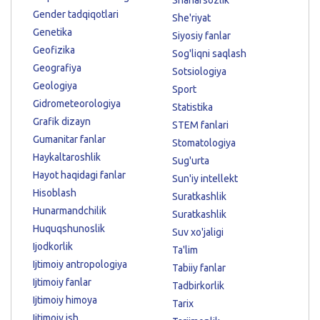
Gender tadqiqotlari
She'riyat
Genetika
Siyosiy fanlar
Geofizika
Sog'liqni saqlash
Geografiya
Sotsiologiya
Geologiya
Sport
Gidrometeorologiya
Statistika
Grafik dizayn
STEM fanlari
Gumanitar fanlar
Stomatologiya
Haykaltaroshlik
Sug'urta
Hayot haqidagi fanlar
Sun'iy intellekt
Hisoblash
Suratkashlik
Hunarmandchilik
Suratkashlik
Huquqshunoslik
Suv xo'jaligi
Ijodkorlik
Ta'lim
Ijtimoiy antropologiya
Tabiiy fanlar
Ijtimoiy fanlar
Tadbirkorlik
Ijtimoiy himoya
Tarix
Ijtimoiy ish