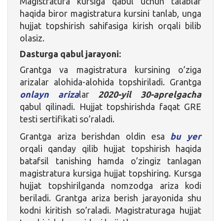
Magistratura kursiga qabul uchun talablar
haqida biror magistratura kursini tanlab, unga
hujjat topshirish sahifasiga kirish orqali bilib
olasiz.
Dasturga qabul jarayoni:
Grantga va magistratura kursining o’ziga
arizalar alohida-alohida topshiriladi. Grantga
onlayn ariza
lar
2020-yil 30-aprelgacha
qabul qilinadi. Hujjat topshirishda faqat GRE
testi sertifikati so’raladi.
Grantga ariza berishdan oldin esa
bu yer
orqali qanday qilib hujjat topshirish haqida
batafsil tanishing hamda o’zingiz tanlagan
magistratura kursiga hujjat topshiring. Kursga
hujjat topshirilganda nomzodga ariza kodi
beriladi. Grantga ariza berish jarayonida shu
kodni kiritish so’raladi. Magistraturaga hujjat