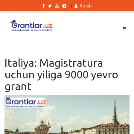
Kirish
|
Grantlar
Tanlovlar
Italiya: Magistratura
Ishlar
uchun yiliga 9000 yevro
Kurslar
grant
Blog
Yana
Qidirish