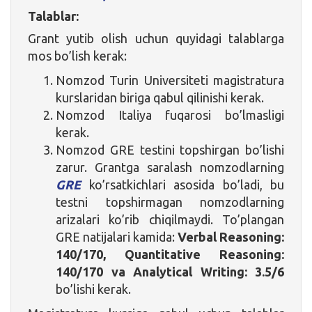
Talablar:
Grant yutib olish uchun quyidagi talablarga
mos bo’lish kerak:
Nomzod Turin Universiteti magistratura
kurslaridan biriga qabul qilinishi kerak.
Nomzod Italiya fuqarosi bo’lmasligi
kerak.
Nomzod GRE testini topshirgan bo’lishi
zarur. Grantga saralash nomzodlarning
GRE
ko’rsatkichlari asosida bo’ladi, bu
testni topshirmagan nomzodlarning
arizalari ko’rib chiqilmaydi. To’plangan
GRE natijalari kamida:
Verbal Reasoning:
140/170
,
Quantitative Reasoning:
140/170
va Analytical Writing: 3.5/6
bo’lishi kerak.