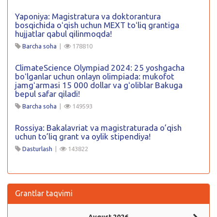
Yaponiya: Magistratura va doktorantura
bosqichida oʻqish uchun MEXT toʻliq grantiga
hujjatlar qabul qilinmoqda!
Barcha soha
|
178810
ClimateScience Olympiad 2024: 25 yoshgacha
boʻlganlar uchun onlayn olimpiada: mukofot
jamgʻarmasi 15 000 dollar va gʻoliblar Bakuga
bepul safar qiladi!
Barcha soha
|
149593
Rossiya: Bakalavriat va magistraturada o’qish
uchun to’liq grant va oylik stipendiya!
Dasturlash
|
143822
Grantlar taqvimi
Avgust 2026