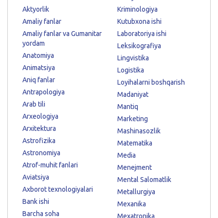
Aktyorlik
Kriminologiya
Amaliy fanlar
Kutubxona ishi
Amaliy fanlar va Gumanitar
Laboratoriya ishi
yordam
Leksikografiya
Anatomiya
Lingvistika
Animatsiya
Logistika
Aniq fanlar
Loyihalarni boshqarish
Antrapologiya
Madaniyat
Arab tili
Mantiq
Arxeologiya
Marketing
Arxitektura
Mashinasozlik
Astrofizika
Matematika
Astronomiya
Media
Atrof-muhit fanlari
Menejment
Aviatsiya
Mental Salomatlik
Axborot texnologiyalari
Metallurgiya
Bank ishi
Mexanika
Barcha soha
Mexatronika