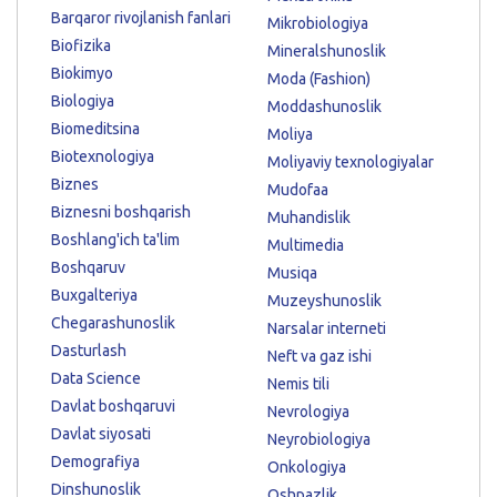
Barqaror rivojlanish fanlari
Mikrobiologiya
Biofizika
Mineralshunoslik
Biokimyo
Moda (Fashion)
Biologiya
Moddashunoslik
Biomeditsina
Moliya
Biotexnologiya
Moliyaviy texnologiyalar
Biznes
Mudofaa
Biznesni boshqarish
Muhandislik
Boshlang'ich ta'lim
Multimedia
Boshqaruv
Musiqa
Buxgalteriya
Muzeyshunoslik
Chegarashunoslik
Narsalar interneti
Dasturlash
Neft va gaz ishi
Data Science
Nemis tili
Davlat boshqaruvi
Nevrologiya
Davlat siyosati
Neyrobiologiya
Demografiya
Onkologiya
Dinshunoslik
Oshpazlik