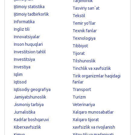
Tarjimonlik
Ijtimoiy statistika
Tasviriy sanʼat
Ijtimoiy tadbirkorlik
Tekstil
Informatika
Temir yo'llar
Ingliz tili
Texnik fanlar
Innovatsiyalar
Texnologiya
Inson huquqlari
Tibbiyot
Investitsion tahlil
Tijorat
Investitsiya
Tilshunoslik
Investiya
Tinchlik va xavfsizlik
Iqlim
Tirik organizmlar haqidagi
Iqtisod
fanlar
Iqtisodiy geografiya
Transport
Jamiyatshunoslik
Turizm
Jismoniy tarbiya
Veterinariya
Jurnalistika
Xalqaro munosabatlar
Kadrlar boshqaruvi
Xalqaro tijorat
Kiberxavfsizlik
xavfsizlik va rivojlanish
Kimyo
Xitoy tili va madaniyati