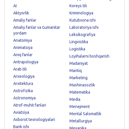
AI
Koreys tili
Aktyorlik
Kriminologiya
Amaliy fanlar
Kutubxona ishi
Amaliy fanlar va Gumanitar
Laboratoriya ishi
yordam
Leksikografiya
Anatomiya
Lingvistika
Animatsiya
Logistika
Aniq fanlar
Loyihalarni boshqarish
Antrapologiya
Madaniyat
Arab tili
Mantiq
Arxeologiya
Marketing
Arxitektura
Mashinasozlik
Astrofizika
Matematika
Astronomiya
Media
Atrof-muhit fanlari
Menejment
Aviatsiya
Mental Salomatlik
Axborot texnologiyalari
Metallurgiya
Bank ishi
Mexanika