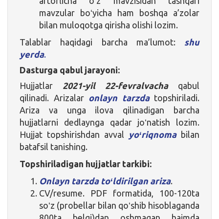
artoflicha oʻz mavzisidan tashqari
mavzular boʻyicha ham boshqa a’zolar
bilan muloqotga qirisha olishi lozim.
Talablar haqidagi barcha ma’lumot:
shu
yerda
.
Dasturga qabul jarayoni:
Hujjatlar
2021-yil 22-fevralvacha
qabul
qilinadi. Arizalar
onlayn tarzda
topshiriladi.
Ariza va unga ilova qilinadigan barcha
hujjatlarni dedlaynga qadar joʻnatish lozim.
Hujjat topshirishdan avval
yoʻriqnoma
bilan
batafsil tanishing.
Topshiriladigan hujjatlar tarkibi:
Onlayn tarzda toʻldirilgan ariza
.
CV/resume. PDF formatida, 100-120ta
soʻz (probellar bilan qoʻshib hisoblaganda
800ta belgi)dan oshmagan hajmda