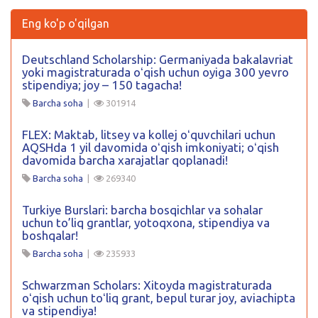
Eng ko'p o'qilgan
Deutschland Scholarship: Germaniyada bakalavriat
yoki magistraturada oʻqish uchun oyiga 300 yevro
stipendiya; joy – 150 tagacha!
Barcha soha
|
301914
FLEX: Maktab, litsey va kollej oʻquvchilari uchun
AQSHda 1 yil davomida oʻqish imkoniyati; oʻqish
davomida barcha xarajatlar qoplanadi!
Barcha soha
|
269340
Turkiye Burslari: barcha bosqichlar va sohalar
uchun to’liq grantlar, yotoqxona, stipendiya va
boshqalar!
Barcha soha
|
235933
Schwarzman Scholars: Xitoyda magistraturada
oʻqish uchun toʻliq grant, bepul turar joy, aviachipta
va stipendiya!