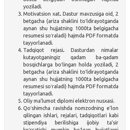
yoziladi.
Motivatsion xat
.
Dastur mavzusiga oid, 2
betgacha (ariza shaklini toʻldirayotganda
aynan shu hujjatning 1000ta belgigacha
resumesi soʻraladi) hajmda PDF formatda
tayyorlanadi.
Tadqiqot rejasi
.
Dasturdan nimalar
kutayotganingiz qadam ba-qadam
bosqichlarga boʻlingan holda yoziladi, 2
betgacha (ariza shaklini toʻldirayotganda
aynan shu hujjatning 1000ta belgigacha
resumesi soʻraladi) hajmda PDF formatda
tayyorlanadi.
Oliy ma’lumot diplomi elektron nusxasi.
Qoʻshimcha ravishda nomzodning e’lon
qilingan ishlari, rejalari, tadqiqotlari kabi
stipendiya berilishiga ijobiy ta’sir
koʻrsatishi mumkin boʻlgan hujjatlarni