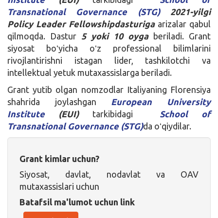
Transnational Governance (STG)
2021-yilgi
Policy Leader Fellowship
dasturiga
arizalar qabul
qilmoqda. Dastur
5 yoki 10 oyga
beriladi. Grant
siyosat boʻyicha oʻz professional bilimlarini
rivojlantirishni istagan lider, tashkilotchi va
intellektual yetuk mutaxassislarga beriladi.
Grant yutib olgan nomzodlar Italiyaning Florensiya
shahrida joylashgan
European University
Institute
(EUI)
tarkibidagi
School of
Transnational Governance (STG)
da oʻqiydilar.
Grant kimlar uchun?
Siyosat, davlat, nodavlat va OAV
mutaxassislari uchun
Batafsil ma'lumot uchun link