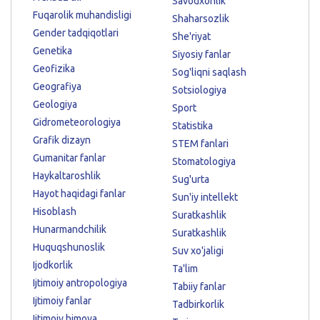
Savodxonlik
Fuqarolik muhandisligi
Shaharsozlik
Gender tadqiqotlari
She'riyat
Genetika
Siyosiy fanlar
Geofizika
Sog'liqni saqlash
Geografiya
Sotsiologiya
Geologiya
Sport
Gidrometeorologiya
Statistika
Grafik dizayn
STEM fanlari
Gumanitar fanlar
Stomatologiya
Haykaltaroshlik
Sug'urta
Hayot haqidagi fanlar
Sun'iy intellekt
Hisoblash
Suratkashlik
Hunarmandchilik
Suratkashlik
Huquqshunoslik
Suv xo'jaligi
Ijodkorlik
Ta'lim
Ijtimoiy antropologiya
Tabiiy fanlar
Ijtimoiy fanlar
Tadbirkorlik
Ijtimoiy himoya