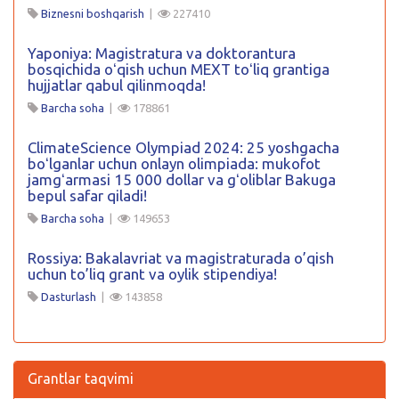
Biznesni boshqarish
|
227410
Yaponiya: Magistratura va doktorantura
bosqichida oʻqish uchun MEXT toʻliq grantiga
hujjatlar qabul qilinmoqda!
Barcha soha
|
178861
ClimateScience Olympiad 2024: 25 yoshgacha
boʻlganlar uchun onlayn olimpiada: mukofot
jamgʻarmasi 15 000 dollar va gʻoliblar Bakuga
bepul safar qiladi!
Barcha soha
|
149653
Rossiya: Bakalavriat va magistraturada o’qish
uchun to’liq grant va oylik stipendiya!
Dasturlash
|
143858
Grantlar taqvimi