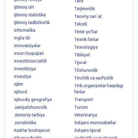
Tarix
Ijtimoiy ish
Tarjimonlik
Ijtimoiy statistika
Tasviriy sanʼat
Ijtimoiy tadbirkorlik
Tekstil
Informatika
Temir yo'llar
Ingliz tili
Texnik fanlar
Innovatsiyalar
Texnologiya
Inson huquqlari
Tibbiyot
Investitsion tahlil
Tijorat
Investitsiya
Tilshunoslik
Investiya
Tinchlik va xavfsizlik
Iqlim
Tirik organizmlar haqidagi
Iqtisod
fanlar
Iqtisodiy geografiya
Transport
Jamiyatshunoslik
Turizm
Jismoniy tarbiya
Veterinariya
Jurnalistika
Xalqaro munosabatlar
Kadrlar boshqaruvi
Xalqaro tijorat
Kiberxavfsizlik
xavfsizlik va rivojlanish