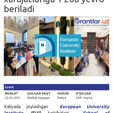
beriladi
Kirish
Grant
MUHLAT
QOLGAN VAQT
HUDUD
O'QILGAN
22.02.2021
Muhlat tugagan
Italiya
3691 marta
Italiyada joylashgan
European University
Institute
(EUI)
tarkibidagi
School of