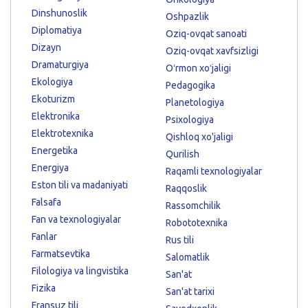
Dinshunoslik
Oshpazlik
Diplomatiya
Oziq-ovqat sanoati
Dizayn
Oziq-ovqat xavfsizligi
Dramaturgiya
Oʻrmon xoʻjaligi
Ekologiya
Pedagogika
Ekoturizm
Planetologiya
Elektronika
Psixologiya
Elektrotexnika
Qishloq xo'jaligi
Energetika
Qurilish
Energiya
Raqamli texnologiyalar
Eston tili va madaniyati
Raqqoslik
Falsafa
Rassomchilik
Fan va texnologiyalar
Robototexnika
Fanlar
Rus tili
Farmatsevtika
Salomatlik
Filologiya va lingvistika
San'at
Fizika
San'at tarixi
Fransuz tili