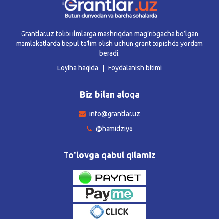
Grantlar.uz tolibi ilmlarga mashriqdan mag’ribgacha bo’lgan
mamlakatlarda bepul ta’lim olish uchun grant topishda yordam
beradi.
Loyiha haqida
Foydalanish bitimi
Biz bilan aloqa
info@grantlar.uz
@hamidziyo
To'lovga qabul qilamiz