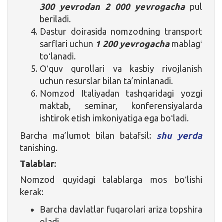
300 yevrodan 2 000 yevrogacha
pul
beriladi.
Dastur doirasida nomzodning transport
sarflari uchun
1 200 yevrogacha
mablagʻ
toʻlanadi.
Oʻquv qurollari va kasbiy rivojlanish
uchun resurslar bilan ta’minlanadi.
Nomzod Italiyadan tashqaridagi yozgi
maktab, seminar, konferensiyalarda
ishtirok etish imkoniyatiga ega boʻladi.
Barcha ma’lumot bilan batafsil:
shu yerda
tanishing.
Talablar:
Nomzod quyidagi talablarga mos boʻlishi
kerak:
Barcha davlatlar fuqarolari ariza topshira
oladi.