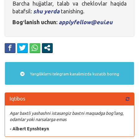
Barcha hujjatlar, talab va cheklovlar haqida
batafsil:
shu yerda
tanishing.
Bogʻlanish uchun:
applyfellow@eui.eu
Yangiliklarni
telegram
kanalimizda kuzatib boring
Iqtibos
Agar baxtli yashashni istasangiz baxtni maqsadga bog’lang,
odamlar yoki narsalarga emas
- Albert Eynshteyn