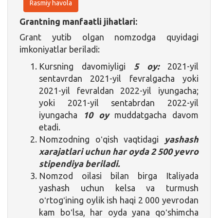
Rasmiy havola
Grantning manfaatli jihatlari:
Grant yutib olgan nomzodga quyidagi
imkoniyatlar beriladi:
Kursning davomiyligi
5 oy:
2021-yil
sentavrdan 2021-yil fevralgacha yoki
2021-yil fevraldan 2022-yil iyungacha;
yoki 2021-yil sentabrdan 2022-yil
iyungacha
10 oy
muddatgacha davom
etadi.
Nomzodning oʻqish vaqtidagi
yashash
xarajatlari uchun har oyda 2 500 yevro
stipendiya beriladi.
Nomzod oilasi bilan birga Italiyada
yashash uchun kelsa va turmush
oʻrtogʻining oylik ish haqi 2 000 yevrodan
kam boʻlsa, har oyda yana qoʻshimcha