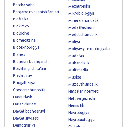
Barcha soha
Mexatronika
Barqaror rivojlanish fanlari
Mikrobiologiya
Biofizika
Mineralshunoslik
Biokimyo
Moda (Fashion)
Biologiya
Moddashunoslik
Biomeditsina
Moliya
Biotexnologiya
Moliyaviy texnologiyalar
Biznes
Mudofaa
Biznesni boshqarish
Muhandislik
Boshlang'ich ta'lim
Multimedia
Boshqaruv
Musiqa
Buxgalteriya
Muzeyshunoslik
Chegarashunoslik
Narsalar interneti
Dasturlash
Neft va gaz ishi
Data Science
Nemis tili
Davlat boshqaruvi
Nevrologiya
Davlat siyosati
Neyrobiologiya
Demografiya
Onkologiya