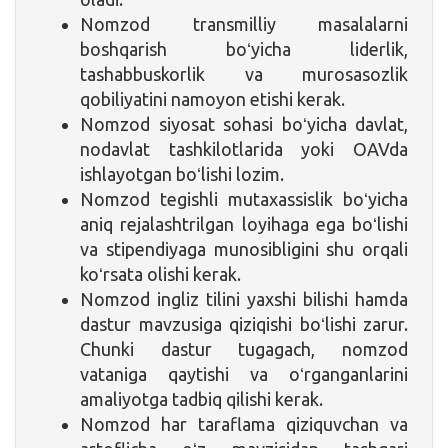
Nomzod transmilliy masalalarni
boshqarish boʻyicha liderlik,
tashabbuskorlik va murosasozlik
qobiliyatini namoyon etishi kerak.
Nomzod siyosat sohasi boʻyicha davlat,
nodavlat tashkilotlarida yoki OAVda
ishlayotgan boʻlishi lozim.
Nomzod tegishli mutaxassislik boʻyicha
aniq rejalashtrilgan loyihaga ega boʻlishi
va stipendiyaga munosibligini shu orqali
koʻrsata olishi kerak.
Nomzod ingliz tilini yaxshi bilishi hamda
dastur mavzusiga qiziqishi boʻlishi zarur.
Chunki dastur tugagach, nomzod
vataniga qaytishi va oʻrganganlarini
amaliyotga tadbiq qilishi kerak.
Nomzod har taraflama qiziquvchan va