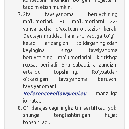
taqdim etish mumkin.
2ta tavsiyanoma beruvchining
ma’lumotlari. Bu ma’lumotlarni 22-
yanvargacha roʻyxatdan oʻtkazishi kerak.
Dedlayn muddati ham shu vaqtga toʻgʻri
keladi, arizangizni toʻldirganingizdan
keyingina sizga tavsiyanoma
beruvchining ma’lumotlarini kiritishga
ruxsat beriladi. Shu sababli, arizangizni
ertaroq topshiring. Roʻyxatdan
oʻtkazilgan tavsiyanoma beruvchi
tavsiyanomani
ReferenceFellow@eui.eu
manziliga
joʻnatadi.
C1 darajasidagi ingliz tili sertifikati yoki
shunga tenglashtirilgan hujjat
topshiriladi.