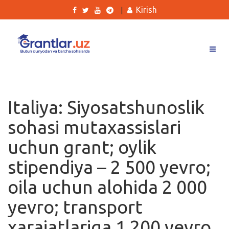
Kirish
|
Grantlar
Tanlovlar
Italiya: Siyosatshunoslik
Ishlar
sohasi mutaxassislari
Kurslar
uchun grant; oylik
Blog
stipendiya – 2 500 yevro;
Yana
oila uchun alohida 2 000
yevro; transport
xarajatlariga 1 200 yevro
Qidirish