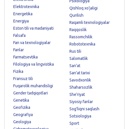
Psixologiya
Elektrotexnika
Qishloq xo'jaligi
Energetika
Qurilish
Energiya
Raqamli texnologiyalar
Eston tili va madaniyati
Raqqoslik
Falsafa
Rassomchilik
Fan va texnologiyalar
Robototexnika
Fanlar
Rus tili
Farmatsevtika
Salomatlik
Filologiya va lingvistika
San'at
Fizika
San'at tarixi
Fransuz tili
Savodxonlik
Fuqarolik muhandisligi
Shaharsozlik
Gender tadqiqotlari
She'riyat
Genetika
Siyosiy fanlar
Geofizika
Sog'liqni saqlash
Geografiya
Sotsiologiya
Geologiya
Sport
Gidrometeorologiya