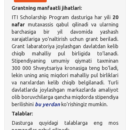
Grantning manfaatli jihatlari:
ITI Scholarship Program dasturiga har yili
20
nafar
mutaxassis qabul qilinadi va ularning
barchasiga bir yil davomida yashash
xarajatlariga yo’naltirish uchun grant beriladi.
Grant labaratoriya joylashgan davlatdan kelib
chiqib mahalliy pul birligida to’lanadi.
Stipendiyaning umumiy qiymati taxminan
300 000 Shveytsariya kronasiga teng bo’ladi,
lekin uning aniq miqdori mahalliy pul birliklari
va narxlardan kelib chiqib belgilanadi. Turli
davlatlarda joylashgan markazlarda amaliyot
olib boruvchilarga qancha miqdorda stipendiya
berilishini
bu yerdan
ko’rishingiz mumkin.
Talablar:
Dasturga quyidagi talablarga eng mos
nomzodlar qabul qilinadi: