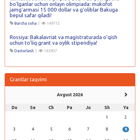
boʻlganlar uchun onlayn olimpiada: mukofot
jamgʻarmasi 15 000 dollar va gʻoliblar Bakuga
bepul safar qiladi!
Barcha soha
|
149712
Rossiya: Bakalavriat va magistraturada o’qish
uchun to’liq grant va oylik stipendiya!
Dasturlash
|
143907
Grantlar taqvimi
Avgust 2026
Du
Se
Ch
Pa
Ju
Sh
Ya
1
2
3
4
5
6
7
8
9