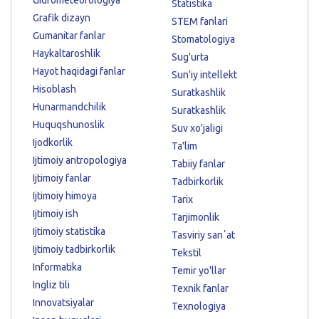
Statistika
Grafik dizayn
STEM fanlari
Gumanitar fanlar
Stomatologiya
Haykaltaroshlik
Sug'urta
Hayot haqidagi fanlar
Sun'iy intellekt
Hisoblash
Suratkashlik
Hunarmandchilik
Suratkashlik
Huquqshunoslik
Suv xo'jaligi
Ijodkorlik
Ta'lim
Ijtimoiy antropologiya
Tabiiy fanlar
Ijtimoiy fanlar
Tadbirkorlik
Ijtimoiy himoya
Tarix
Ijtimoiy ish
Tarjimonlik
Ijtimoiy statistika
Tasviriy sanʼat
Ijtimoiy tadbirkorlik
Tekstil
Informatika
Temir yo'llar
Ingliz tili
Texnik fanlar
Innovatsiyalar
Texnologiya