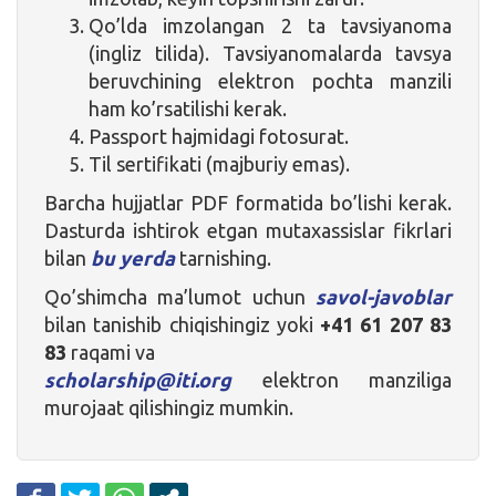
Qo’lda imzolangan 2 ta tavsiyanoma
(ingliz tilida). Tavsiyanomalarda tavsya
beruvchining elektron pochta manzili
ham ko’rsatilishi kerak.
Passport hajmidagi fotosurat.
Til sertifikati (majburiy emas).
Barcha hujjatlar PDF formatida bo’lishi kerak.
Dasturda ishtirok etgan mutaxassislar fikrlari
bilan
bu yerda
tarnishing.
Qo’shimcha ma’lumot uchun
savol-javoblar
bilan tanishib chiqishingiz yoki
+41 61 207 83
83
raqami va
scholarship@iti.org
elektron manziliga
murojaat qilishingiz mumkin.