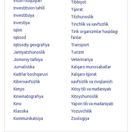
Inson huquqlari
Tibbiyot
Investitsion tahlil
Tijorat
Investitsiya
Tilshunoslik
Investiya
Tinchlik va xavfsizlik
Iqlim
Tirik organizmlar haqidagi
Iqtisod
fanlar
Iqtisodiy geografiya
Transport
Jamiyatshunoslik
Turizm
Jismoniy tarbiya
Veterinariya
Jurnalistika
Xalqaro munosabatlar
Kadrlar boshqaruvi
Xalqaro tijorat
Kiberxavfsizlik
xavfsizlik va rivojlanish
Kimyo
Xitoy tili va madaniyati
Kinematografiya
Xitoyshunoslik
Kino
Yapon tili va madaniyati
Klassika
Yozuvchilik
Kommunikatsiya
Zoologiya