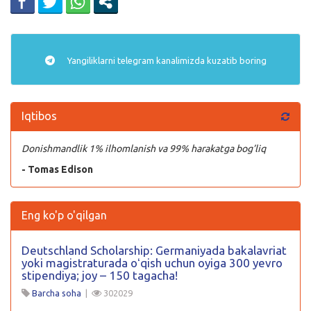
Yangiliklarni
telegram
kanalimizda kuzatib boring
Iqtibos
Donishmandlik 1% ilhomlanish va 99% harakatga bog’liq
- Tomas Edison
Eng ko'p o'qilgan
Deutschland Scholarship: Germaniyada bakalavriat
yoki magistraturada oʻqish uchun oyiga 300 yevro
stipendiya; joy – 150 tagacha!
Barcha soha
|
302029