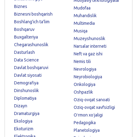
Moliyaviy texnologiyalar
Biznes
Mudofaa
Biznesni boshqarish
Muhandislik
Boshlang'ich ta'lim
Multimedia
Boshqaruv
Musiqa
Buxgalteriya
Muzeyshunoslik
Chegarashunoslik
Narsalar interneti
Dasturlash
Neft va gaz ishi
Data Science
Nemis tili
Davlat boshqaruvi
Nevrologiya
Davlat siyosati
Neyrobiologiya
Demografiya
Onkologiya
Dinshunoslik
Oshpazlik
Diplomatiya
Oziq-ovqat sanoati
Dizayn
Oziq-ovqat xavfsizligi
Dramaturgiya
Oʻrmon xoʻjaligi
Ekologiya
Pedagogika
Ekoturizm
Planetologiya
Elektronika