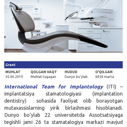
Kirish
Grant
MUHLAT
QOLGAN VAQT
HUDUD
O'QILGAN
30.06.2019
Muhlat tugagan
Dunyo bo'ylab
6858 marta
International Team for Implantology
(ITI) –
implantatsiya stamatologiyasi (implantation
dentistry) sohasida faoliyat olib borayotgan
mutaxassislarning yirik birlashmasi hisoblanadi.
Dunyo bo’ylab 22 universitetda Assotsatsiyaga
tegishli jami 26 ta stamatalogiya markazi mavjud