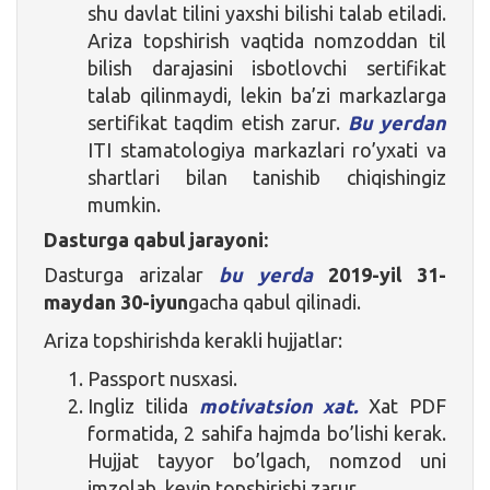
shu davlat tilini yaxshi bilishi talab etiladi.
Ariza topshirish vaqtida nomzoddan til
bilish darajasini isbotlovchi sertifikat
talab qilinmaydi, lekin ba’zi markazlarga
sertifikat taqdim etish zarur.
Bu yerdan
ITI stamatologiya markazlari ro’yxati va
shartlari bilan tanishib chiqishingiz
mumkin.
Dasturga qabul jarayoni:
Dasturga arizalar
bu yerda
2019-yil 31-
maydan 30-iyun
gacha qabul qilinadi.
Ariza topshirishda kerakli hujjatlar:
Passport nusxasi.
Ingliz tilida
motivatsion xat.
Xat PDF
formatida, 2 sahifa hajmda bo’lishi kerak.
Hujjat tayyor bo’lgach, nomzod uni
imzolab, keyin topshirishi zarur.