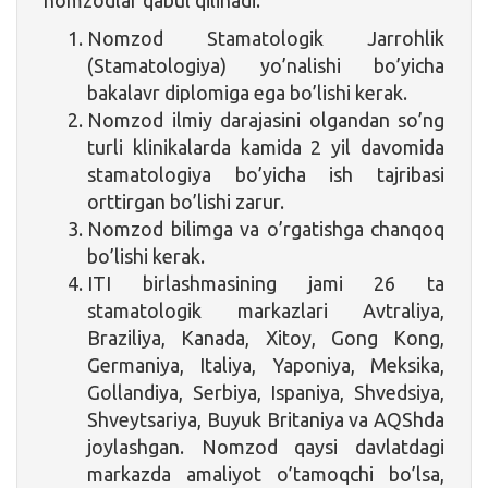
Nomzod Stamatologik Jarrohlik
(Stamatologiya) yo’nalishi bo’yicha
bakalavr diplomiga ega bo’lishi kerak.
Nomzod ilmiy darajasini olgandan so’ng
turli klinikalarda kamida 2 yil davomida
stamatologiya bo’yicha ish tajribasi
orttirgan bo’lishi zarur.
Nomzod bilimga va o’rgatishga chanqoq
bo’lishi kerak.
ITI birlashmasining jami 26 ta
stamatologik markazlari Avtraliya,
Braziliya, Kanada, Xitoy, Gong Kong,
Germaniya, Italiya, Yaponiya, Meksika,
Gollandiya, Serbiya, Ispaniya, Shvedsiya,
Shveytsariya, Buyuk Britaniya va AQShda
joylashgan. Nomzod qaysi davlatdagi
markazda amaliyot o’tamoqchi bo’lsa,