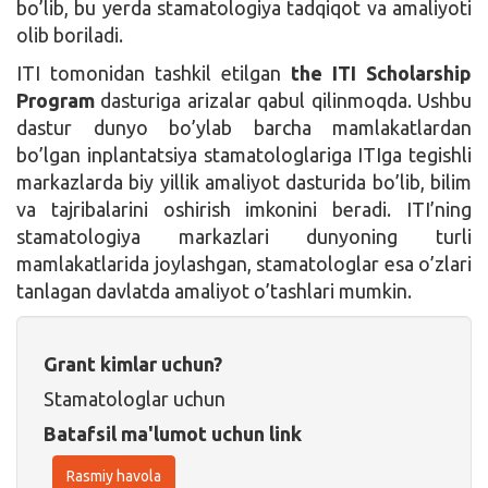
bo’lib, bu yerda stamatologiya tadqiqot va amaliyoti
olib boriladi.
ITI tomonidan tashkil etilgan
the ITI Scholarship
Program
dasturiga arizalar qabul qilinmoqda. Ushbu
dastur dunyo bo’ylab barcha mamlakatlardan
bo’lgan inplantatsiya stamatologlariga ITIga tegishli
markazlarda biy yillik amaliyot dasturida bo’lib, bilim
va tajribalarini oshirish imkonini beradi. ITI’ning
stamatologiya markazlari dunyoning turli
mamlakatlarida joylashgan, stamatologlar esa o’zlari
tanlagan davlatda amaliyot o’tashlari mumkin.
Grant kimlar uchun?
Stamatologlar uchun
Batafsil ma'lumot uchun link
Rasmiy havola