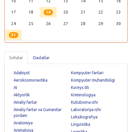
10
11
12
13
14
15
16
17
18
20
21
22
23
19
24
25
26
27
28
29
30
31
Sohalar
Davlatlar
Adabiyot
Kompyuter fanlari
Aerokosmonavtika
Kompyuter muhandisligi
AI
Koreys tili
Aktyorlik
Kriminologiya
Amaliy fanlar
Kutubxona ishi
Amaliy fanlar va Gumanitar
Laboratoriya ishi
yordam
Leksikografiya
Anatomiya
Lingvistika
Animatsiya
Logistika