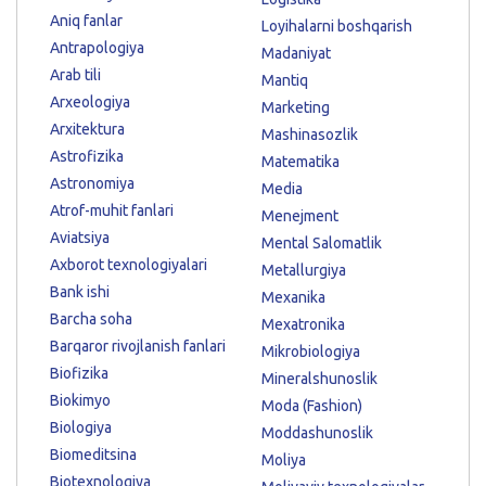
Aniq fanlar
Loyihalarni boshqarish
Antrapologiya
Madaniyat
Arab tili
Mantiq
Arxeologiya
Marketing
Arxitektura
Mashinasozlik
Astrofizika
Matematika
Astronomiya
Media
Atrof-muhit fanlari
Menejment
Aviatsiya
Mental Salomatlik
Axborot texnologiyalari
Metallurgiya
Bank ishi
Mexanika
Barcha soha
Mexatronika
Barqaror rivojlanish fanlari
Mikrobiologiya
Biofizika
Mineralshunoslik
Biokimyo
Moda (Fashion)
Biologiya
Moddashunoslik
Biomeditsina
Moliya
Biotexnologiya