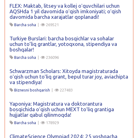
FLEX: Maktab, litsey va kollej oʻquvchilari uchun
AQSHda 1 yil davomida oʻqish imkoniyati; oʻqish
davomida barcha xarajatlar qoplanadi!
Barcha soha
|
269521
Turkiye Burslari: barcha bosqichlar va sohalar
uchun to’liq grantlar, yotoqxona, stipendiya va
boshqalar!
Barcha soha
|
236096
Schwarzman Scholars: Xitoyda magistraturada
oʻqish uchun toʻliq grant, bepul turar joy, aviachipta
va stipendiya!
Biznesni boshqarish
|
227483
Yaponiya: Magistratura va doktorantura
bosqichida oʻqish uchun MEXT toʻliq grantiga
hujjatlar qabul qilinmoqda!
Barcha soha
|
178929
ClimateScience Olympiad 2024: 25 yoshgacha