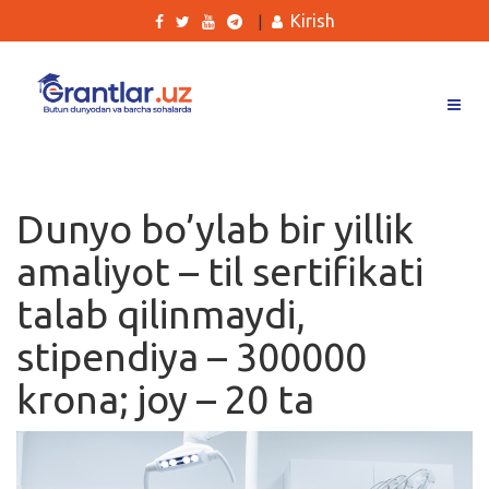
Kirish
|
Grantlar
Tanlovlar
Dunyo bo’ylab bir yillik
Ishlar
amaliyot – til sertifikati
Kurslar
talab qilinmaydi,
Blog
stipendiya – 300000
Yana
krona; joy – 20 ta
Qidirish