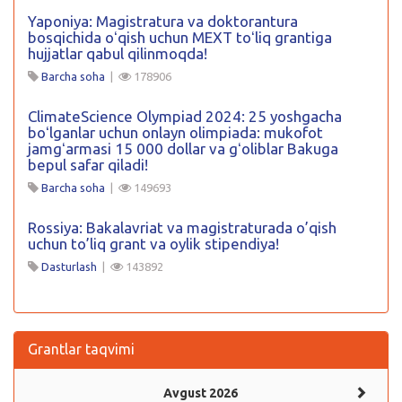
Yaponiya: Magistratura va doktorantura
bosqichida oʻqish uchun MEXT toʻliq grantiga
hujjatlar qabul qilinmoqda!
Barcha soha
|
178906
ClimateScience Olympiad 2024: 25 yoshgacha
boʻlganlar uchun onlayn olimpiada: mukofot
jamgʻarmasi 15 000 dollar va gʻoliblar Bakuga
bepul safar qiladi!
Barcha soha
|
149693
Rossiya: Bakalavriat va magistraturada o’qish
uchun to’liq grant va oylik stipendiya!
Dasturlash
|
143892
Grantlar taqvimi
Avgust 2026