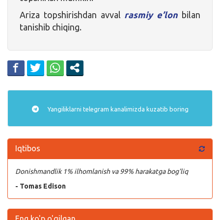
Ariza topshirishdan avval
rasmiy e’lon
bilan
tanishib chiqing.
Yangiliklarni
telegram
kanalimizda kuzatib boring
Iqtibos
Donishmandlik 1% ilhomlanish va 99% harakatga bog’liq
- Tomas Edison
Eng ko'p o'qilgan