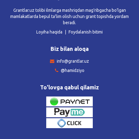
Grantlar.uz tolibi ilmlarga mashriqdan mag’ribgacha bo’lgan
mamlakatlarda bepul ta’lim olish uchun grant topishda yordam
beradi.
Loyiha haqida
Foydalanish bitimi
Biz bilan aloqa
info@grantlar.uz
@hamidziyo
To'lovga qabul qilamiz