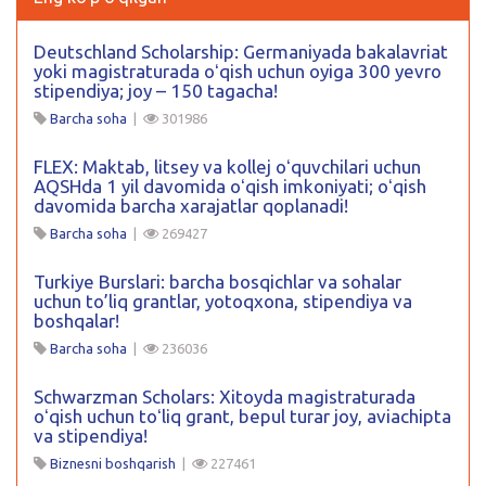
Deutschland Scholarship: Germaniyada bakalavriat
yoki magistraturada oʻqish uchun oyiga 300 yevro
stipendiya; joy – 150 tagacha!
Barcha soha
|
301986
FLEX: Maktab, litsey va kollej oʻquvchilari uchun
AQSHda 1 yil davomida oʻqish imkoniyati; oʻqish
davomida barcha xarajatlar qoplanadi!
Barcha soha
|
269427
Turkiye Burslari: barcha bosqichlar va sohalar
uchun to’liq grantlar, yotoqxona, stipendiya va
boshqalar!
Barcha soha
|
236036
Schwarzman Scholars: Xitoyda magistraturada
oʻqish uchun toʻliq grant, bepul turar joy, aviachipta
va stipendiya!
Biznesni boshqarish
|
227461