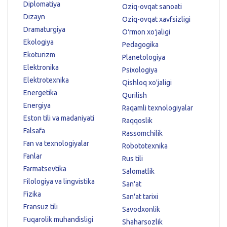
Diplomatiya
Oziq-ovqat sanoati
Dizayn
Oziq-ovqat xavfsizligi
Dramaturgiya
Oʻrmon xoʻjaligi
Ekologiya
Pedagogika
Ekoturizm
Planetologiya
Elektronika
Psixologiya
Elektrotexnika
Qishloq xo'jaligi
Energetika
Qurilish
Energiya
Raqamli texnologiyalar
Eston tili va madaniyati
Raqqoslik
Falsafa
Rassomchilik
Fan va texnologiyalar
Robototexnika
Fanlar
Rus tili
Farmatsevtika
Salomatlik
Filologiya va lingvistika
San'at
Fizika
San'at tarixi
Fransuz tili
Savodxonlik
Fuqarolik muhandisligi
Shaharsozlik