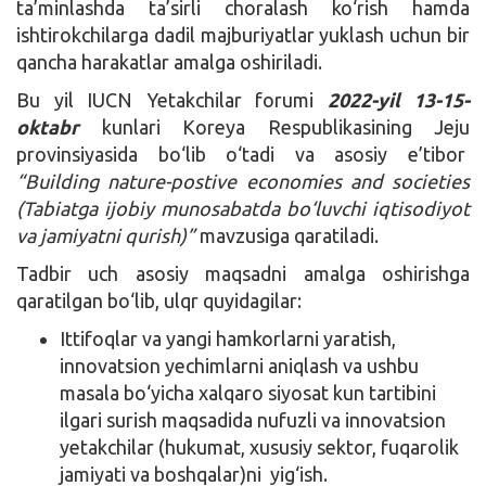
ta’minlashda ta’sirli choralash ko‘rish hamda
ishtirokchilarga dadil majburiyatlar yuklash uchun bir
qancha harakatlar amalga oshiriladi.
Bu yil IUCN Yetakchilar forumi
2022-yil 13-15-
oktabr
kunlari Koreya Respublikasining Jeju
provinsiyasida bo‘lib o‘tadi va asosiy e’tibor
“Building nature-postive economies and societies
(Tabiatga ijobiy munosabatda bo‘luvchi iqtisodiyot
va jamiyatni qurish)”
mavzusiga qaratiladi.
Tadbir uch asosiy maqsadni amalga oshirishga
qaratilgan bo‘lib, ulqr quyidagilar:
Ittifoqlar va yangi hamkorlarni yaratish,
innovatsion yechimlarni aniqlash va ushbu
masala bo‘yicha xalqaro siyosat kun tartibini
ilgari surish maqsadida nufuzli va innovatsion
yetakchilar (hukumat, xususiy sektor, fuqarolik
jamiyati va boshqalar)ni yig‘ish.