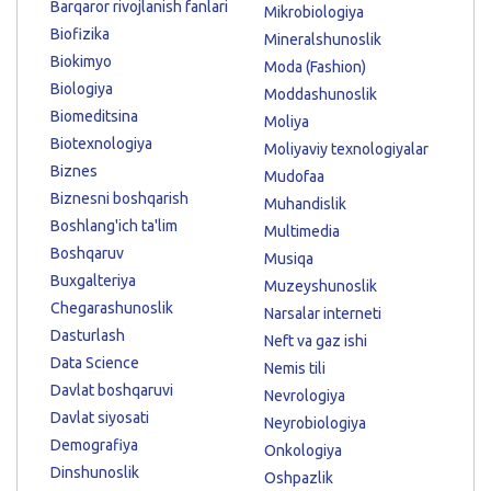
Barqaror rivojlanish fanlari
Mikrobiologiya
Biofizika
Mineralshunoslik
Biokimyo
Moda (Fashion)
Biologiya
Moddashunoslik
Biomeditsina
Moliya
Biotexnologiya
Moliyaviy texnologiyalar
Biznes
Mudofaa
Biznesni boshqarish
Muhandislik
Boshlang'ich ta'lim
Multimedia
Boshqaruv
Musiqa
Buxgalteriya
Muzeyshunoslik
Chegarashunoslik
Narsalar interneti
Dasturlash
Neft va gaz ishi
Data Science
Nemis tili
Davlat boshqaruvi
Nevrologiya
Davlat siyosati
Neyrobiologiya
Demografiya
Onkologiya
Dinshunoslik
Oshpazlik