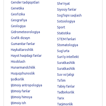
Gender tadqiqotlari
She'riyat
Genetika
Siyosiy fanlar
Geofizika
Sog'liqni saqlash
Geografiya
Sotsiologiya
Geologiya
Sport
Gidrometeorologiya
Statistika
Grafik dizayn
STEM fanlari
Gumanitar fanlar
Stomatologiya
Haykaltaroshlik
Sug'urta
Hayot haqidagi fanlar
Sun'iy intellekt
Hisoblash
Suratkashlik
Hunarmandchilik
Suratkashlik
Huquqshunoslik
Suv xo'jaligi
Ijodkorlik
Ta'lim
Ijtimoiy antropologiya
Tabiiy fanlar
Ijtimoiy fanlar
Tadbirkorlik
Ijtimoiy himoya
Tarix
Ijtimoiy ish
Tarjimonlik