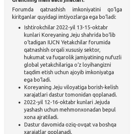
Forumda qatnashish imkoniyatini qo‘lga
kiritganlar quyidagi imtiyozlarga ega bo‘ladi:
Ishtirokchilar 2022-yil 13-15-oktabr
kunlari Koreyaning Jeju shahrida bo‘lib
o‘tadigan IUCN Yetakchilar forumida
qatnashish orqali xususiy sektor,
hukumat va fuqarolik jamiyatining nufuzli
global yetakchilariga o‘z loyihangizni
taqdim etish uchun ajoyib imkoniyatga
ega bo‘ladi.
Koreyaning Jeju viloyatiga borish-kelish
xarajatlari dastur tomonidan qoplanadi.
2022-yil 12-16-oktabr kunlari Jejuda
yashash uchun mehmonxonadan bepul
xona ajratiladi.
Dastur davomida oziq-ovqat va boshqa
xarajatlar qoplanadi.