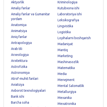
Aktyorlik
Kriminologiya
Amaliy fanlar
Kutubxona ishi
Amaliy fanlar va Gumanitar
Laboratoriya ishi
yordam
Leksikografiya
Anatomiya
Lingvistika
Animatsiya
Logistika
Aniq fanlar
Loyihalarni boshqarish
Antrapologiya
Madaniyat
Arab tili
Mantiq
Arxeologiya
Marketing
Arxitektura
Mashinasozlik
Astrofizika
Matematika
Astronomiya
Media
Atrof-muhit fanlari
Menejment
Aviatsiya
Mental Salomatlik
Axborot texnologiyalari
Metallurgiya
Bank ishi
Mexanika
Barcha soha
Mexatronika