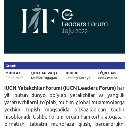
Kirish
Grant
MUHLAT
QOLGAN VAQT
HUDUD
O'QILGAN
05.08.2022
Muhlat tugagan
Janubiy Koreya
6864 marta
IUCN Yetakchilar forumi (IUCN Leaders Forum)
har
yili butun dunyo bo‘ylab yetakchilar va yangilik
yaratuvchilarni to‘plab, muhim global muammolarga
yechim topish maqsadida o‘tkaziladigan tadbir
hisoblanadi. Ushbu forum orqali hamkorlik aloqalari
o‘rnatish, tabiatni muhofaza qilish, barqarorlikni