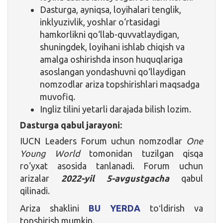
Dasturga, ayniqsa, loyihalari tenglik,
inklyuzivlik, yoshlar o‘rtasidagi
hamkorlikni qo‘llab-quvvatlaydigan,
shuningdek, loyihani ishlab chiqish va
amalga oshirishda inson huquqlariga
asoslangan yondashuvni qo‘llaydigan
nomzodlar ariza topshirishlari maqsadga
muvofiq.
Ingliz tilini yetarli darajada bilish lozim.
Dasturga qabul jarayoni:
IUCN Leaders Forum uchun nomzodlar
One
Young World
tomonidan tuzilgan qisqa
ro‘yxat asosida tanlanadi. Forum uchun
arizalar
2022-yil 5-avgustgacha
qabul
qilinadi.
Ariza shaklini
BU YERDA
toʻldirish va
topshirish mumkin.