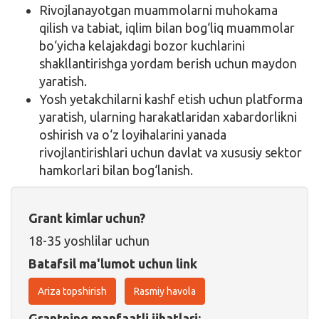
Rivojlanayotgan muammolarni muhokama
qilish va tabiat, iqlim bilan bog‘liq muammolar
bo‘yicha kelajakdagi bozor kuchlarini
shakllantirishga yordam berish uchun maydon
yaratish.
Yosh yetakchilarni kashf etish uchun platforma
yaratish, ularning harakatlaridan xabardorlikni
oshirish va o‘z loyihalarini yanada
rivojlantirishlari uchun davlat va xususiy sektor
hamkorlari bilan bog‘lanish.
Grant kimlar uchun?
18-35 yoshlilar uchun
Batafsil ma'lumot uchun link
Ariza topshirish
Rasmiy havola
Grantning manfaatli jihatlari: