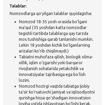
Talablar:
Nomzodlarga qoʻyilgan talablar quyidagicha:
Nomzod 18-35 yosh orasida bo‘lgani
ma’qul (35 yoshdan katta nomzodlar
tegishli tartibda talablarga qay tarzda
mos tushishiga qarab tanlanishi mumkin.
Lekin 18 yoshdan kichik bo‘lganlarning
arizalari ko‘rib chiqilmaydi.)
Tabiatni muhofaza qilish, biologik xilma-
xillik, iqlim o‘zgarishi yoki barqaror
rivojlanish sohalarida yetakchilik va
innovatsiyalar tajribasiga ega bo‘lish
lozim.
Nomzod hozirgi vaqtda tabiatga ijobiy
ta’sir ko‘rsatuvchi jamiyat va iqtisodiyotni
qurishga hissa qo‘shadigan innovatsion
loyiha ustida ishlayotgan bo‘lishi kerak.