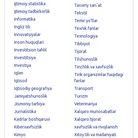
Ijtimoiy statistika
Tasviriy sanʼat
Ijtimoiy tadbirkorlik
Tekstil
Informatika
Temir yo'llar
Ingliz tili
Texnik fanlar
Innovatsiyalar
Texnologiya
Inson huquqlari
Tibbiyot
Investitsion tahlil
Tijorat
Investitsiya
Tilshunoslik
Investiya
Tinchlik va xavfsizlik
Iqlim
Tirik organizmlar haqidagi
Iqtisod
fanlar
Iqtisodiy geografiya
Transport
Jamiyatshunoslik
Turizm
Jismoniy tarbiya
Veterinariya
Jurnalistika
Xalqaro munosabatlar
Kadrlar boshqaruvi
Xalqaro tijorat
Kiberxavfsizlik
xavfsizlik va rivojlanish
Kimyo
Xitoy tili va madaniyati