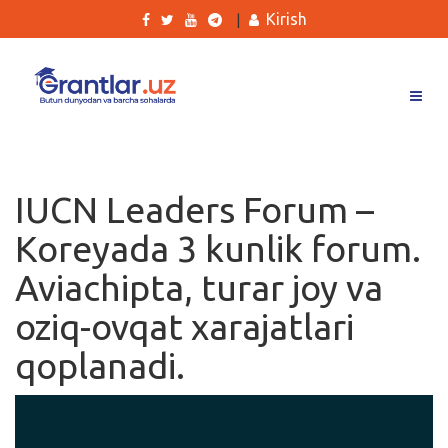
Kirish
|
Grantlar
Tanlovlar
IUCN Leaders Forum –
Ishlar
Koreyada 3 kunlik forum.
Kurslar
Aviachipta, turar joy va
Blog
oziq-ovqat xarajatlari
Yana
qoplanadi.
Qidirish