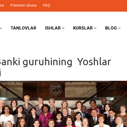
ma
Premium obuna
FAQ
TANLOVLAR
ISHLAR
KURSLAR
BLOG
anki guruhining Yoshlar
i