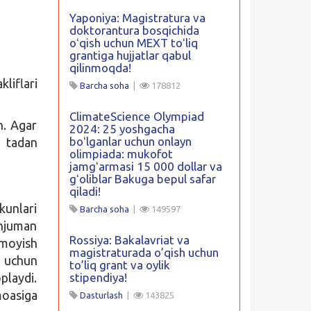
Yaponiya: Magistratura va
doktorantura bosqichida
oʻqish uchun MEXT toʻliq
grantiga hujjatlar qabul
qilinmoqda!
liflari
Barcha soha
|
178812
ClimateScience Olympiad
n. Agar
2024: 25 yoshgacha
boʻlganlar uchun onlayn
5 tadan
olimpiada: mukofot
jamgʻarmasi 15 000 dollar va
gʻoliblar Bakuga bepul safar
qiladi!
unlari
Barcha soha
|
149597
Anjuman
Rossiya: Bakalavriat va
amoyish
magistraturada o’qish uchun
h uchun
to’liq grant va oylik
playdi.
stipendiya!
oasiga
Dasturlash
|
143825