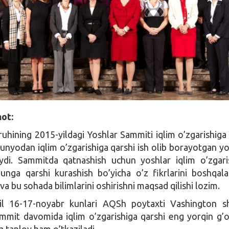
ot:
uhining 2015-yildagi Yoshlar Sammiti iqlim o’zgarishiga 
dunyodan iqlim o’zgarishiga qarshi ish olib borayotgan yo
aydi. Sammitda qatnashish uchun yoshlar iqlim o’zgari
 unga qarshi kurashish bo’yicha o’z fikrlarini boshqala
va bu sohada bilimlarini oshirishni maqsad qilishi lozim.
l 16-17-noyabr kunlari AQSh poytaxti Vashington sh
Sammit davomida iqlim o’zgarishiga qarshi eng yorqin g’o
a tanlov ham o’tkaziladi.