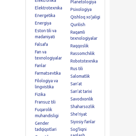
Elektronika
Planetologiya
Elektrotexnika
Psixologiya
Energetika
Qishloq xo'jaligi
Energiya
Qurilish
Eston tili va
Raqamli
madaniyati
texnologiyalar
Falsafa
Raqqoslik
Fan va
Rassomchilik
texnologiyalar
Robototexnika
Fanlar
Rus tili
Farmatsevtika
Salomatlik
Filologiya va
San'at
lingvistika
San'at tarixi
Fizika
Savodxonlik
Fransuz tili
Shaharsozlik
Fuqarolik
She'riyat
muhandisligi
Siyosiy fanlar
Gender
tadqiqotlari
Sog'liqni
saqlash