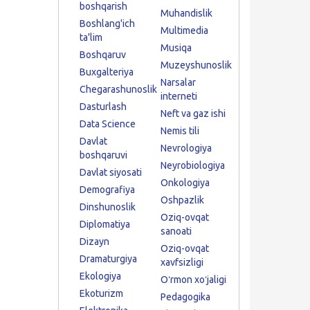
boshqarish
Muhandislik
Boshlang'ich
Multimedia
ta'lim
Musiqa
Boshqaruv
Muzeyshunoslik
Buxgalteriya
Narsalar
Chegarashunoslik
interneti
Dasturlash
Neft va gaz ishi
Data Science
Nemis tili
Davlat
Nevrologiya
boshqaruvi
Neyrobiologiya
Davlat siyosati
Onkologiya
Demografiya
Oshpazlik
Dinshunoslik
Oziq-ovqat
Diplomatiya
sanoati
Dizayn
Oziq-ovqat
Dramaturgiya
xavfsizligi
Ekologiya
Oʻrmon xoʻjaligi
Ekoturizm
Pedagogika