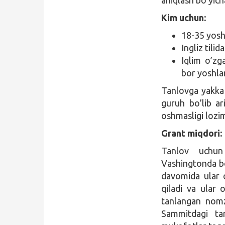
Kim uchun:
18-35 yosh
Ingliz tilid
Iqlim o’zga
bor yoshlar
Tanlovga yakka 
guruh bo’lib ar
oshmasligi lozi
Grant miqdori:
Tanlov uchun 
Vashingtonda bo
davomida ular o
qiladi va ular 
tanlangan nomzo
Sammitdagi ta