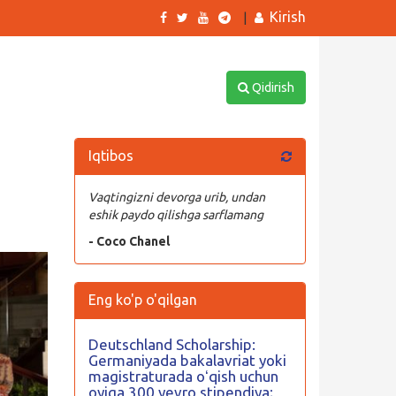
Kirish
|
Qidirish
Iqtibos
Vaqtingizni devorga urib, undan
eshik paydo qilishga sarflamang
- Coco Chanel
Eng ko'p o'qilgan
Deutschland Scholarship:
Germaniyada bakalavriat yoki
magistraturada oʻqish uchun
oyiga 300 yevro stipendiya;