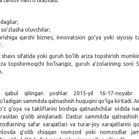
dagilar;
a so’zlasha oluvchilar;
rishiga qarshi biznes, innovatsion go’ya yoki siyosiy tak
.
shaxs sifatida yoki guruh bo’lib ariza topshirish mumki
iza topshirmoqchi bo’lsangiz, guruh a’zolarining soni 
m.
qabul qilingan yoshlar 2015-yil 16-17-noyabr k
’ladigan sammitda qatnashish huquqini qo’lga kiritadi. 
’z g’oya va takliflarini boshqa qatnashchilar oldida n
orasidan g’olib aniqlanadi. Dastur sammitda qatnashis
dlarning safar xarajatlari va turar-joy xarajatlarini qo
nlovda g’olib chiqqan nomzod yoki nomzodlar jam