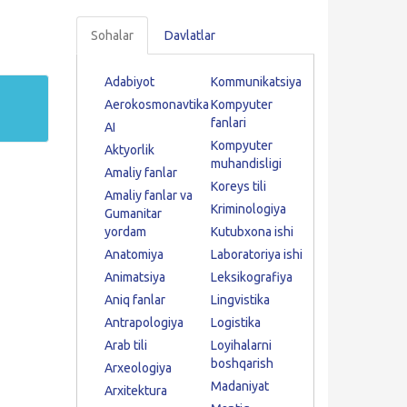
Sohalar
Davlatlar
Adabiyot
Kommunikatsiya
Aerokosmonavtika
Kompyuter
fanlari
AI
Kompyuter
Aktyorlik
muhandisligi
Amaliy fanlar
Koreys tili
Amaliy fanlar va
Kriminologiya
Gumanitar
yordam
Kutubxona ishi
Anatomiya
Laboratoriya ishi
Animatsiya
Leksikografiya
Aniq fanlar
Lingvistika
Antrapologiya
Logistika
Arab tili
Loyihalarni
boshqarish
Arxeologiya
Madaniyat
Arxitektura