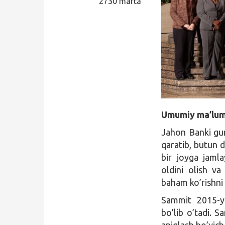
2730 marta
Qidirish
Kirish
Umumiy ma’lum
Jahon Banki gur
qaratib, butun 
bir joyga jaml
oldini olish va
baham ko’rishni 
Sammit 2015-yi
bo’lib o’tadi. 
aniqlash bo’yich