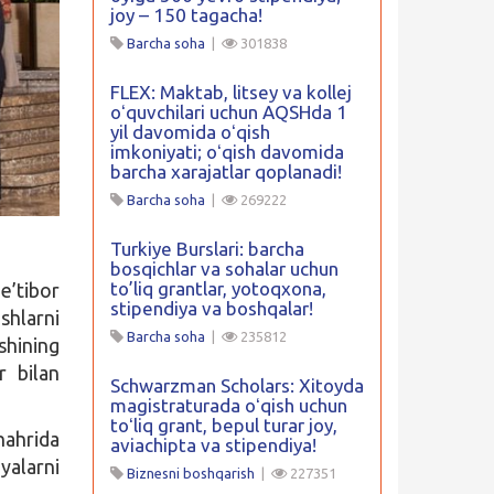
joy – 150 tagacha!
Barcha soha
|
301838
FLEX: Maktab, litsey va kollej
oʻquvchilari uchun AQSHda 1
yil davomida oʻqish
imkoniyati; oʻqish davomida
barcha xarajatlar qoplanadi!
Barcha soha
|
269222
Turkiye Burslari: barcha
bosqichlar va sohalar uchun
to’liq grantlar, yotoqxona,
e’tibor
stipendiya va boshqalar!
shlarni
Barcha soha
|
235812
shining
r bilan
Schwarzman Scholars: Xitoyda
magistraturada oʻqish uchun
toʻliq grant, bepul turar joy,
ahrida
aviachipta va stipendiya!
yalarni
Biznesni boshqarish
|
227351