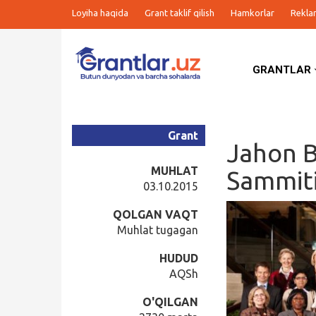
Loyiha haqida
Grant taklif qilish
Hamkorlar
Rekla
GRANTLAR
Grantlar
Tanlovlar
Grant
Jahon B
Ishlar
MUHLAT
Sammit
03.10.2015
Kurslar
QOLGAN VAQT
Muhlat tugagan
Blog
HUDUD
AQSh
Yana
O'QILGAN