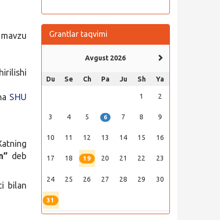
Grantlar taqvimi
n mavzu
Avgust 2026
rilishi
Du
Se
Ch
Pa
Ju
Sh
Ya
una
SHU
1
2
3
4
5
7
8
9
6
10
11
12
13
14
15
16
Xatning
n”
deb
17
18
20
21
22
23
19
24
25
26
27
28
29
30
i bilan
31