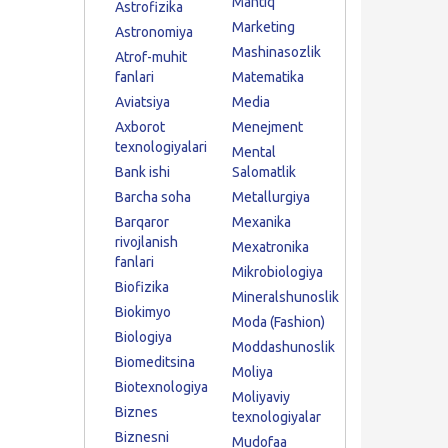
Mantiq
Astrofizika
Marketing
Astronomiya
Mashinasozlik
Atrof-muhit
fanlari
Matematika
Aviatsiya
Media
Axborot
Menejment
texnologiyalari
Mental
Bank ishi
Salomatlik
Barcha soha
Metallurgiya
Barqaror
Mexanika
rivojlanish
Mexatronika
fanlari
Mikrobiologiya
Biofizika
Mineralshunoslik
Biokimyo
Moda (Fashion)
Biologiya
Moddashunoslik
Biomeditsina
Moliya
Biotexnologiya
Moliyaviy
Biznes
texnologiyalar
Biznesni
Mudofaa