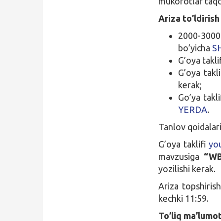
mukofotlar taqdi
Ariza to’ldirish 
2000-3000 
bo’yicha
S
G’oya taklif
G’oya takl
kerak;
Go’ya takli
YERDA
.
Tanlov qoidalari
G’oya taklifi
yo
mavzusiga
“WB
yozilishi kerak.
Ariza topshiris
kechki 11:59.
To’liq ma’lumo