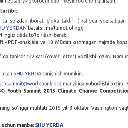
m etilad. (Mukofot miqdori keyinroq e’lon qilinadi).
tartibi:
ta so’zdan iborat g’oya taklifi (Inshoda yoziladiga
HU YERDA
N batafsil ma’lumot oling);
i ingliz tilida to’ldirilishi kerak;
ifi «PDF»shaklida va 10 MBdan oshmagan hajmda topshi
figa tanishtiruv xati (cover letter) yozilishi lozim. Nam
 bilan
SHU YERDA
tanishish mumkin.
uthsummit@worldbank.org
manziliga yuborilishi lozim. 
G Youth Summit 2015 Climate Change Competitio
hning so’nggi muhlati 2015-yil 3-oktabr Vashington vaqt
t uchun manba:
SHU YERDA