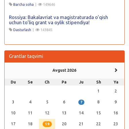
Barcha soha
|
149646
Rossiya: Bakalavriat va magistraturada o’qish
uchun to’liq grant va oylik stipendiya!
Dasturlash
|
143845
Grantlar taqvimi
Avgust 2026
Du
Se
Ch
Pa
Ju
Sh
Ya
1
2
3
4
5
6
8
9
7
10
11
12
13
14
15
16
17
18
20
21
22
23
19