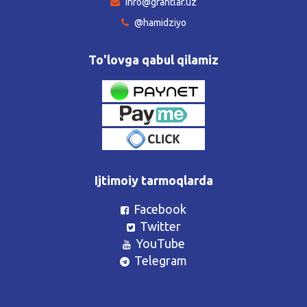
info@grantlar.uz
@hamidziyo
To'lovga qabul qilamiz
Ijtimoiy tarmoqlarda
Facebook
Twitter
YouTube
Telegram