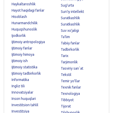
Haykaltaroshlik
Sug'urta
Hayot haqidagi fanlar
Sun'iy intellekt
Hisoblash
Suratkashlik
Hunarmandchilik
Suratkashlik
Huquqshunoslik
Suv xo'jaligi
Ijodkorlik
Ta'lim
Ijtimoiy antropologiya
Tabiiy fanlar
Ijtimoiy fanlar
Tadbirkorlik
Ijtimoiy himoya
Tarix
Ijtimoiy ish
Tarjimonlik
Ijtimoiy statistika
Tasviriy sanʼat
Ijtimoiy tadbirkorlik
Tekstil
Informatika
Temir yo'llar
Ingliz tili
Texnik fanlar
Innovatsiyalar
Texnologiya
Inson huquqlari
Tibbiyot
Investitsion tahlil
Tijorat
Investitsiya
Tilshunoslik