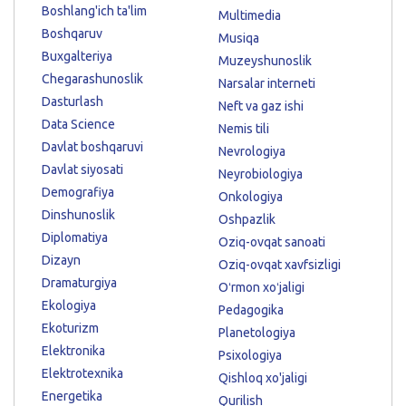
Boshlang'ich ta'lim
Multimedia
Boshqaruv
Musiqa
Buxgalteriya
Muzeyshunoslik
Chegarashunoslik
Narsalar interneti
Dasturlash
Neft va gaz ishi
Data Science
Nemis tili
Davlat boshqaruvi
Nevrologiya
Davlat siyosati
Neyrobiologiya
Demografiya
Onkologiya
Dinshunoslik
Oshpazlik
Diplomatiya
Oziq-ovqat sanoati
Dizayn
Oziq-ovqat xavfsizligi
Dramaturgiya
Oʻrmon xoʻjaligi
Ekologiya
Pedagogika
Ekoturizm
Planetologiya
Elektronika
Psixologiya
Elektrotexnika
Qishloq xo'jaligi
Energetika
Qurilish