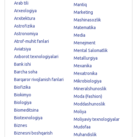
Arab tili
Mantiq
Arxeologiya
Marketing
Arxitektura
Mashinasozlik
Astrofizika
Matematika
Astronomiya
Media
Atrof-muhit fanlari
Menejment
Aviatsiya
Mental Salomatlik
Axborot texnologiyalari
Metallurgiya
Bank ishi
Mexanika
Barcha soha
Mexatronika
Barqaror rivojlanish fanlari
Mikrobiologiya
Biofizika
Mineralshunoslik
Biokimyo
Moda (Fashion)
Biologiya
Moddashunoslik
Biomeditsina
Moliya
Biotexnologiya
Moliyaviy texnologiyalar
Biznes
Mudofaa
Biznesni boshqarish
Muhandislik