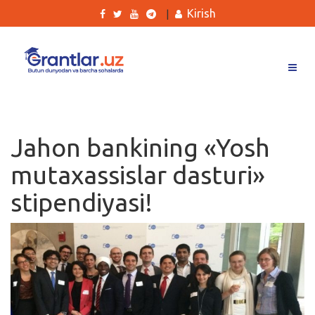
Kirish
|
Grantlar
Tanlovlar
Jahon bankining «Yosh
Ishlar
mutaxassislar dasturi»
Kurslar
stipendiyasi!
Blog
Yana
Qidirish