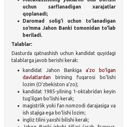
uchun sarflanadigan xarajatlar
qoplanadi;
Daromad solig’i uchun to’lanadigan
so’mma Jahon Banki tomonidan to’lab
beriladi.
Talablar:
Dasturda qatnashish uchun kandidat quyidagi
talablarga javob berishi kerak:
kandidat Jahon Bankiga
a’zo bo’lgan
davlatlardan
birining fuqarosi bo’lishi
lozim (O’zbekiston a’zo);
kandidat 1985-yilning 1-oktabridan keyin
tug’ilgan bo’lishi kerak;
magistrlik yoki fan nomzodi darajasiga va
ish stajiga ega bo’lishi lozim;
ingliz tilini yaxshi bilishi kerak;
Jahon Banki ishchi tillari (arab, fransuz,