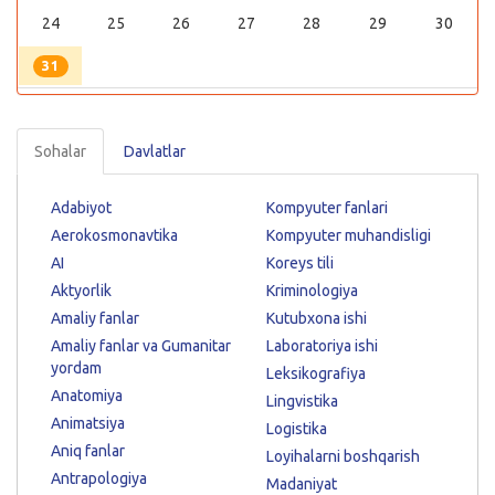
24
25
26
27
28
29
30
31
Sohalar
Davlatlar
Adabiyot
Kompyuter fanlari
Aerokosmonavtika
Kompyuter muhandisligi
AI
Koreys tili
Aktyorlik
Kriminologiya
Amaliy fanlar
Kutubxona ishi
Amaliy fanlar va Gumanitar
Laboratoriya ishi
yordam
Leksikografiya
Anatomiya
Lingvistika
Animatsiya
Logistika
Aniq fanlar
Loyihalarni boshqarish
Antrapologiya
Madaniyat