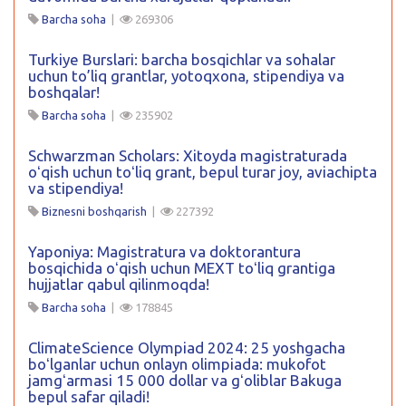
Barcha soha
|
269306
Turkiye Burslari: barcha bosqichlar va sohalar
uchun to’liq grantlar, yotoqxona, stipendiya va
boshqalar!
Barcha soha
|
235902
Schwarzman Scholars: Xitoyda magistraturada
oʻqish uchun toʻliq grant, bepul turar joy, aviachipta
va stipendiya!
Biznesni boshqarish
|
227392
Yaponiya: Magistratura va doktorantura
bosqichida oʻqish uchun MEXT toʻliq grantiga
hujjatlar qabul qilinmoqda!
Barcha soha
|
178845
ClimateScience Olympiad 2024: 25 yoshgacha
boʻlganlar uchun onlayn olimpiada: mukofot
jamgʻarmasi 15 000 dollar va gʻoliblar Bakuga
bepul safar qiladi!