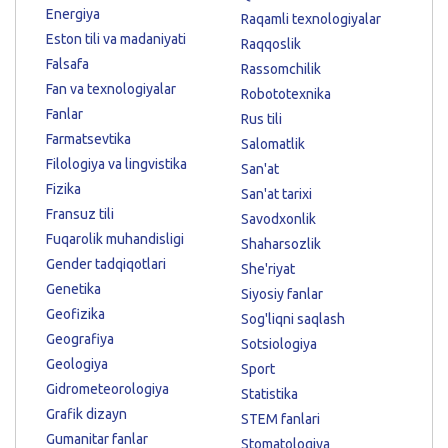
Energiya
Raqamli texnologiyalar
Eston tili va madaniyati
Raqqoslik
Falsafa
Rassomchilik
Fan va texnologiyalar
Robototexnika
Fanlar
Rus tili
Farmatsevtika
Salomatlik
Filologiya va lingvistika
San'at
Fizika
San'at tarixi
Fransuz tili
Savodxonlik
Fuqarolik muhandisligi
Shaharsozlik
Gender tadqiqotlari
She'riyat
Genetika
Siyosiy fanlar
Geofizika
Sog'liqni saqlash
Geografiya
Sotsiologiya
Geologiya
Sport
Gidrometeorologiya
Statistika
Grafik dizayn
STEM fanlari
Gumanitar fanlar
Stomatologiya