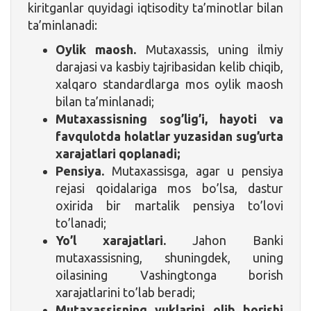
kiritganlar quyidagi iqtisodity ta’minotlar bilan
ta’minlanadi:
Oylik maosh.
Mutaxassis, uning ilmiy
darajasi va kasbiy tajribasidan kelib chiqib,
xalqaro standardlarga mos oylik maosh
bilan ta’minlanadi;
Mutaxassisning sog’lig’i, hayoti va
favqulotda holatlar yuzasidan sug’urta
xarajatlari qoplanadi;
Pensiya.
Mutaxassisga, agar u pensiya
rejasi qoidalariga mos bo’lsa, dastur
oxirida bir martalik pensiya to’lovi
to’lanadi;
Yo’l xarajatlari.
Jahon Banki
mutaxassisning, shuningdek, uning
oilasining Vashingtonga borish
xarajatlarini to’lab beradi;
Mutaxassisning yuklarini olib borishi