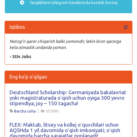
Yangiliklarni
telegram
kanalimizda kuzatib boring
Iqtibos
Notog’ri qaror chiqarish balki yomondir, lekin biror qarorga
kela olmaslik undanda yomon.
- Stiv Jobs
Eng ko'p o'qilgan
Deutschland Scholarship: Germaniyada bakalavriat
yoki magistraturada oʻqish uchun oyiga 300 yevro
stipendiya; joy – 150 tagacha!
Barcha soha
|
301890
FLEX: Maktab, litsey va kollej oʻquvchilari uchun
AQSHda 1 yil davomida oʻqish imkoniyati; oʻqish
davomida barcha xarajatlar qoplanadi!