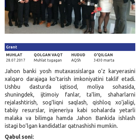
Kirish
Grant
MUHLAT
QOLGAN VAQT
HUDUD
O'QILGAN
28.07.2017
Muhlat tugagan
AQSh
3430 marta
Jahon banki yosh mutaxassislarga o’z karyerasini
xalqaro darajaga ko’tarish imkoniyatini taklif etadi.
Ushbu dasturda iqtisod, moliya sohasida,
shuningdek, ijtimoiy fanlar, ta’lim, shaharlarni
rejalashtirish, sog’liqni saqlash, qishloq xo’jaligi,
tabiiy resurslar, injeneriya kabi sohalarda yetarli
malaka va bilimga hamda Jahon Bankida ishlash
istagi bo’lgan kandidatlar qatnashishi mumkin.
Qabul soni: