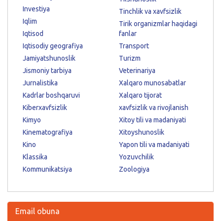
Investiya
Tinchlik va xavfsizlik
Iqlim
Tirik organizmlar haqidagi
Iqtisod
fanlar
Iqtisodiy geografiya
Transport
Jamiyatshunoslik
Turizm
Jismoniy tarbiya
Veterinariya
Jurnalistika
Xalqaro munosabatlar
Kadrlar boshqaruvi
Xalqaro tijorat
Kiberxavfsizlik
xavfsizlik va rivojlanish
Kimyo
Xitoy tili va madaniyati
Kinematografiya
Xitoyshunoslik
Kino
Yapon tili va madaniyati
Klassika
Yozuvchilik
Kommunikatsiya
Zoologiya
Email obuna