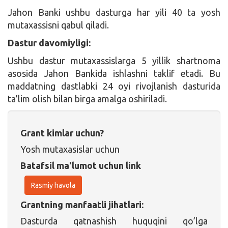
Jahon Banki ushbu dasturga har yili 40 ta yosh
mutaxassisni qabul qiladi.
Dastur davomiyligi:
Ushbu dastur mutaxassislarga 5 yillik shartnoma
asosida Jahon Bankida ishlashni taklif etadi. Bu
maddatning dastlabki 24 oyi rivojlanish dasturida
ta’lim olish bilan birga amalga oshiriladi.
Grant kimlar uchun?
Yosh mutaxasislar uchun
Batafsil ma'lumot uchun link
Rasmiy havola
Grantning manfaatli jihatlari:
Dasturda qatnashish huquqini qo’lga