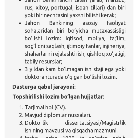
rus, xitoy, portugal, ispan tillari) dan biri
yoki bir nechtasini yaxshi bilishi kerak;
Jahon Bankining asosiy faoliyat
sohalaridan biri bo’yicha mutaxassisligi
bo’lishi lozim: iqtisod, moliya, ta;’lim,
sog’liqni saqlash, ijtimoiy fanlar, injineriya,
shaharlarni rejalashtirish, qishloq xo’jaligi,
tabiiy resurslar;
3 yildan kam bo’lmagan ish staji ega yoki
doktoranturada o’qigan bo’lishi lozim.
Dasturga qabul jarayoni:
Topshirilishi lozim bo’lgan hujjatlar:
Tarjimai hol (CV).
Mavjud diplomlar nusxalari.
Doktorlik dissertatsiyasi/Magistrlik
ishining mavzusi va qisqacha mazmuni.
Insho. Insho 1000 ta so’zdan oshib