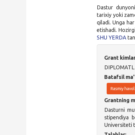
Dastur dunyonin
tarixiy yoki zamo
qiladi. Unga har 
etishadi. Hozirg
SHU YERDA
tan
Grant kimla
DIPLOMATL
Batafsil ma'
Rasmiy havol
Grantning ma
Dasturni muv
stipendiya b
Universiteti 
Talablar: