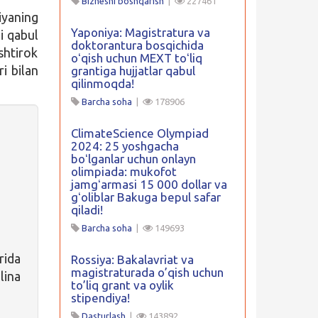
Biznesni boshqarish
|
227461
iyaning
Yaponiya: Magistratura va
ni qabul
doktorantura bosqichida
ishtirok
oʻqish uchun MEXT toʻliq
i bilan
grantiga hujjatlar qabul
qilinmoqda!
Barcha soha
|
178906
ClimateScience Olympiad
2024: 25 yoshgacha
boʻlganlar uchun onlayn
olimpiada: mukofot
jamgʻarmasi 15 000 dollar va
gʻoliblar Bakuga bepul safar
qiladi!
Barcha soha
|
149693
rida
Rossiya: Bakalavriat va
magistraturada o’qish uchun
lina
to’liq grant va oylik
stipendiya!
Dasturlash
|
143892