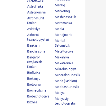
Arxitektura
Mantiq
Astrofizika
Marketing
Astronomiya
Mashinasozlik
Atrof-muhit
fanlari
Matematika
Aviatsiya
Media
Axborot
Menejment
texnologiyalari
Mental
Bank ishi
Salomatlik
Barcha soha
Metallurgiya
Barqaror
Mexanika
rivojlanish
Mexatronika
fanlari
Mikrobiologiya
Biofizika
Mineralshunoslik
Biokimyo
Moda (Fashion)
Biologiya
Moddashunoslik
Biomeditsina
Moliya
Biotexnologiya
Moliyaviy
Biznes
texnologiyalar