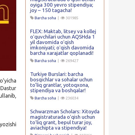
oyiga 300 yevro stipendiya;
joy – 150 tagacha!
Barcha soha
|
301985
FLEX: Maktab, litsey va kollej
oʻquvchilari uchun AQSHda 1
yil davomida oʻqish
imkoniyati; oʻqish davomida
barcha xarajatlar qoplanadi!
Barcha soha
|
269427
Turkiye Burslari: barcha
bosqichlar va sohalar uchun
’yicha
to’liq grantlar, yotoqxona,
 Dastur
stipendiya va boshqalar!
llanib,
Barcha soha
|
236034
Schwarzman Scholars: Xitoyda
magistraturada oʻqish uchun
toʻliq grant, bepul turar joy,
yozishi
aviachipta va stipendiya!