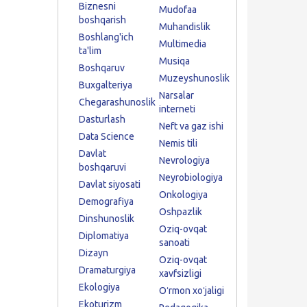
Biznesni
Mudofaa
boshqarish
Muhandislik
Boshlang'ich
Multimedia
ta'lim
Musiqa
Boshqaruv
Muzeyshunoslik
Buxgalteriya
Narsalar
Chegarashunoslik
interneti
Dasturlash
Neft va gaz ishi
Data Science
Nemis tili
Davlat
Nevrologiya
boshqaruvi
Neyrobiologiya
Davlat siyosati
Onkologiya
Demografiya
Oshpazlik
Dinshunoslik
Oziq-ovqat
Diplomatiya
sanoati
Dizayn
Oziq-ovqat
Dramaturgiya
xavfsizligi
Ekologiya
Oʻrmon xoʻjaligi
Ekoturizm