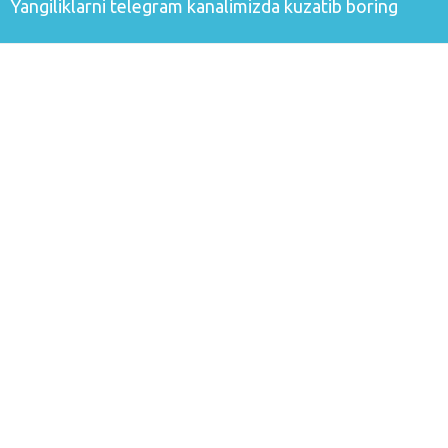
Yangiliklarni
telegram
kanalimizda kuzatib boring