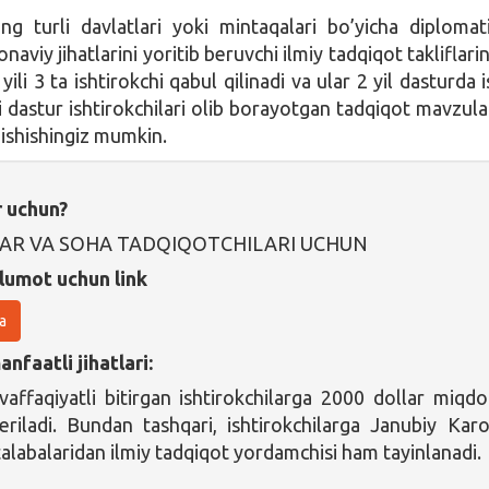
g turli davlatlari yoki mintaqalari bo’yicha diplomat
naviy jihatlarini yoritib beruvchi ilmiy tadqiqot takliflari
yili 3 ta ishtirokchi qabul qilinadi va ular 2 yil dasturda 
i dastur ishtirokchilari olib borayotgan tadqiqot mavzular
ishishingiz mumkin.
r uchun?
AR VA SOHA TADQIQOTCHILARI UCHUN
lumot uchun link
a
nfaatli jihatlari:
affaqiyatli bitirgan ishtirokchilarga 2000 dollar miqdo
eriladi. Bundan tashqari, ishtirokchilarga Janubiy Karo
talabalaridan ilmiy tadqiqot yordamchisi ham tayinlanadi.