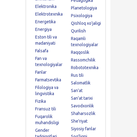
Pedagogika
Elektronika
Planetologiya
Elektrotexnika
Psixologiya
Energetika
Qishloq xo'jaligi
Energiya
Qurilish
Eston tili va
Raqamli
madaniyati
texnologiyalar
Falsafa
Raqqoslik
Fan va
Rassomchilik
texnologiyalar
Robototexnika
Fanlar
Rus tili
Farmatsevtika
Salomatlik
Filologiya va
San'at
lingvistika
San'at tarixi
Fizika
Savodxonlik
Fransuz tili
Shaharsozlik
Fuqarolik
She'riyat
muhandisligi
Siyosiy fanlar
Gender
tadqiqotlari
Sog'liqni