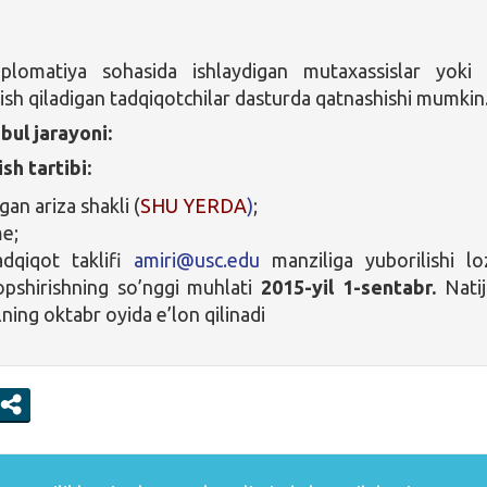
lomatiya sohasida ishlaydigan mutaxassislar yoki
 ish qiladigan tadqiqotchilar dasturda qatnashishi mumkin
bul jarayoni:
ish tartibi:
lgan ariza shakli (
SHU YERDA
)
;
e;
adqiqot taklifi
amiri@usc.edu
manziliga yuborilishi lo
opshirishning so’nggi muhlati
2015-yil 1-sentabr.
Natij
ning oktabr oyida e’lon qilinadi