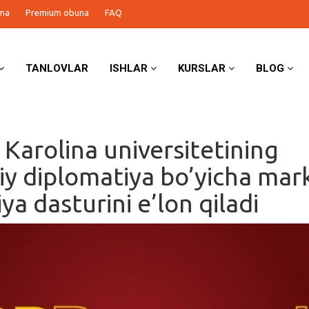
ma
Premium obuna
FAQ
TANLOVLAR
ISHLAR
KURSLAR
BLOG
 Karolina universitetining
 diplomatiya bo’yicha mark
ya dasturini e’lon qiladi