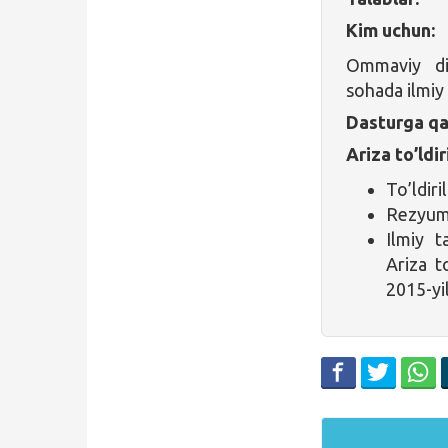
Kim uchun:
Ommaviy dip
sohada ilmiy
Dasturga qa
Ariza to’ldir
To’ldiri
Rezyum
Ilmiy t
Ariza t
2015-yil