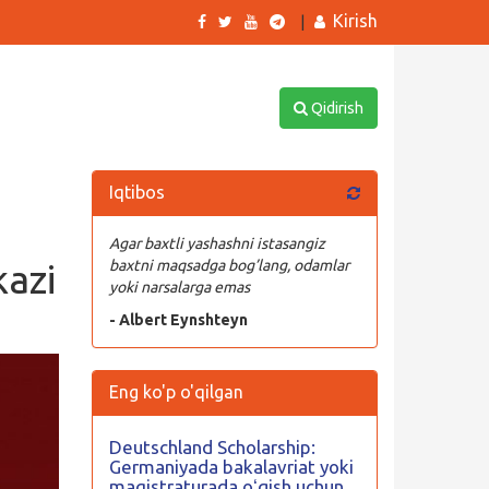
Kirish
|
Qidirish
Iqtibos
Agar baxtli yashashni istasangiz
azi
baxtni maqsadga bog’lang, odamlar
yoki narsalarga emas
- Albert Eynshteyn
Eng ko'p o'qilgan
Deutschland Scholarship:
Germaniyada bakalavriat yoki
magistraturada oʻqish uchun