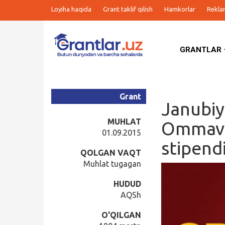
Loyiha haqida
Grant taklif qilish
Hamkorlar
Rekla
GRANTLAR
Grantlar
Tanlovlar
Grant
Janubiy
Ishlar
MUHLAT
Ommaviy
01.09.2015
stipendi
Kurslar
QOLGAN VAQT
Muhlat tugagan
Blog
HUDUD
AQSh
Yana
O'QILGAN