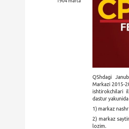
1904 marta
Qidirish
Kirish
QShdagi Janubi
Markazi 2015-20
ishtirokchilari
dastur yakunida 
1) markaz nashr 
2) markaz saytin
lozim.