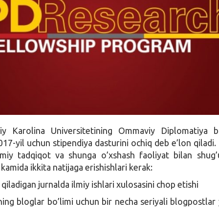
y Karolina Universitetining Ommaviy Diplomatiya bo
17-yil uchun stipendiya dasturini ochiq deb e’lon qiladi.
 ilmiy tadqiqot va shunga o’xshash faoliyat bilan shug’u
kamida ikkita natijaga erishishlari kerak:
qiladigan jurnalda ilmiy ishlari xulosasini chop etishi
ing bloglar bo’limi uchun bir necha seriyali blogpostlar 