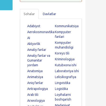
Sohalar
Davlatlar
Adabiyot
Kommunikatsiya
Aerokosmonavtika
Kompyuter
fanlari
AI
Kompyuter
Aktyorlik
muhandisligi
Amaliy fanlar
Koreys tili
Amaliy fanlar va
Kriminologiya
Gumanitar
yordam
Kutubxona ishi
Anatomiya
Laboratoriya ishi
Animatsiya
Leksikografiya
Aniq fanlar
Lingvistika
Antrapologiya
Logistika
Arab tili
Loyihalarni
boshqarish
Arxeologiya
Madaniyat