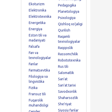
Ekoturizm
Pedagogika
Elektronika
Planetologiya
Elektrotexnika
Psixologiya
Energetika
Qishloq xo'jaligi
Energiya
Qurilish
Eston tili va
Raqamli
madaniyati
texnologiyalar
Falsafa
Raqqoslik
Fan va
Rassomchilik
texnologiyalar
Robototexnika
Fanlar
Rus tili
Farmatsevtika
Salomatlik
Filologiya va
San'at
lingvistika
San'at tarixi
Fizika
Savodxonlik
Fransuz tili
Shaharsozlik
Fuqarolik
She'riyat
muhandisligi
Siyosiy fanlar
Gender