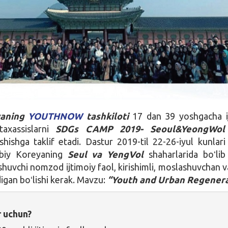
aning
YOUTHNOW
tashkiloti
17 dan 39 yoshgacha i
taxassislarni
SDGs
CAMP 2019- Seoul&YeongWol 
hishga taklif etadi. Dastur 2019-til 22-26-iyul kunlar
biy Koreyaning
Seul
va
YengVol
shaharlarida boʻlib 
huvchi nomzod ijtimoiy faol, kirishimli, moslashuvchan va
adigan boʻlishi kerak. Mavzu:
“
Youth
and
Urban
Regenera
r uchun?