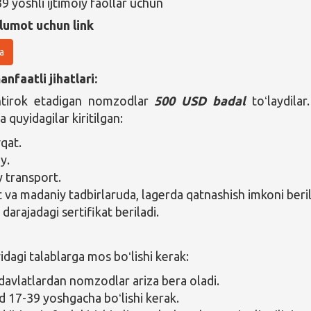
9 yoshli ijtimoiy faollar uchun
lumot uchun link
a
nfaatli jihatlari:
htirok etadigan nomzodlar
500 USD badal
toʻlaydilar
a quyidagilar kiritilgan:
qat.
y.
y transport.
 va madaniy tadbirlaruda, lagerda qatnashish imkoni beril
darajadagi sertifikat beriladi.
agi talablarga mos boʻlishi kerak:
davlatlardan nomzodlar ariza bera oladi.
17-39 yoshgacha boʻlishi kerak.