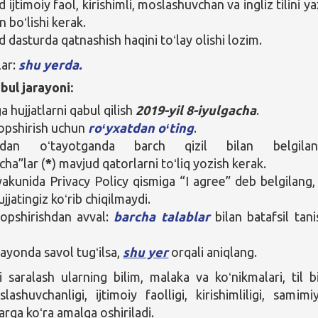
jtimoiy faol, kirishimli, moslashuvchan va ingliz tilini ya
n boʻlishi kerak.
dasturda qatnashish haqini toʻlay olishi lozim.
lar:
shu yerda.
bul jarayoni:
 hujjatlarni qabul qilish
2019-yil 8-iyulgacha
.
topshirish uchun
roʻyxatdan oʻting
.
tdan oʻtayotganda barch qizil bilan belgilan
cha”lar (
*
) mavjud qatorlarni toʻliq yozish kerak.
yakunida Privacy Policy qismiga “I agree” deb belgilang,
jjatingiz koʻrib chiqilmaydi.
topshirishdan avval:
barcha talablar
bilan batafsil tani
ayonda savol tugʻilsa,
shu yer
orqali aniqlang.
saralash ularning bilim, malaka va koʻnikmalari, til bi
lashuvchanligi, ijtimoiy faolligi, kirishimliligi, samimiyl
larga koʻra amalga oshiriladi.