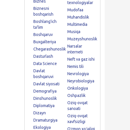
Biznes
texnologiyalar
Biznesni
Mudofaa
boshqarish
Muhandislik
Boshlang'ich
Multimedia
ta'lim
Musiqa
Boshqaruv
Muzeyshunoslik
Buxgalteriya
Narsalar
Chegarashunoslik
interneti
Dasturlash
Neft va gaz ishi
Data Science
Nemis tili
Davlat
Nevrologiya
boshqaruvi
Neyrobiologiya
Davlat siyosati
Onkologiya
Demografiya
Oshpazlik
Dinshunoslik
Oziq-ovqat
Diplomatiya
sanoati
Dizayn
Oziq-ovqat
Dramaturgiya
xavfsizligi
Ekologiya
Oʻrmon xoʻjaligi