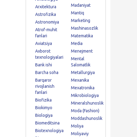
Madaniyat
Arxitektura
Mantiq
Astrofizika
Marketing
Astronomiya
Mashinasozlik
Atrof-muhit
fanlari
Matematika
Aviatsiya
Media
Axborot
Menejment
texnologiyalari
Mental
Bank ishi
Salomatlik
Barcha soha
Metallurgiya
Barqaror
Mexanika
rivojlanish
Mexatronika
fanlari
Mikrobiologiya
Biofizika
Mineralshunoslik
Biokimyo
Moda (Fashion)
Biologiya
Moddashunoslik
Biomeditsina
Moliya
Biotexnologiya
Moliyaviy