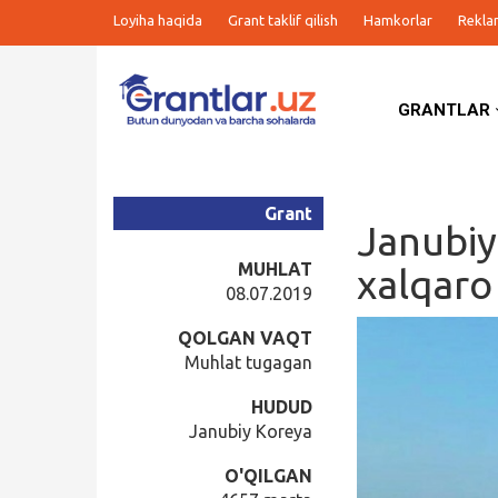
Loyiha haqida
Grant taklif qilish
Hamkorlar
Rekla
GRANTLAR
Grantlar
Tanlovlar
Grant
Janubiy 
Ishlar
MUHLAT
xalqaro 
08.07.2019
Kurslar
QOLGAN VAQT
Muhlat tugagan
Blog
HUDUD
Janubiy Koreya
Yana
O'QILGAN