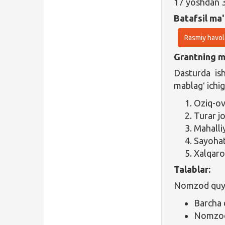
17 yoshdan 3
Batafsil ma'
Rasmiy havol
Grantning ma
Dasturda is
mablagʻ ichig
Oziq-ov
Turar jo
Mahalli
Sayohat
Xalqaro 
Talablar:
Nomzod quyid
Barcha 
Nomzod 