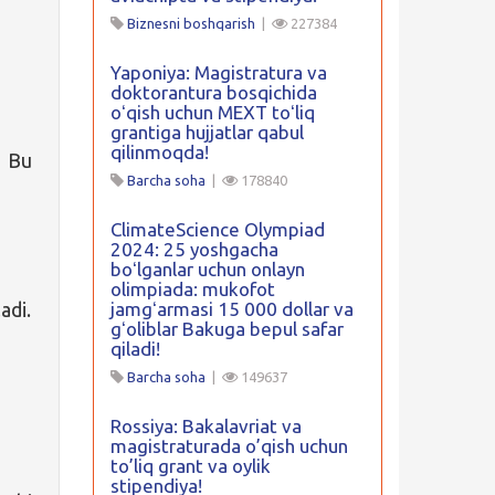
Biznesni boshqarish
|
227384
Yaponiya: Magistratura va
doktorantura bosqichida
oʻqish uchun MEXT toʻliq
grantiga hujjatlar qabul
qilinmoqda!
. Bu
Barcha soha
|
178840
ClimateScience Olympiad
2024: 25 yoshgacha
boʻlganlar uchun onlayn
olimpiada: mukofot
adi.
jamgʻarmasi 15 000 dollar va
gʻoliblar Bakuga bepul safar
qiladi!
Barcha soha
|
149637
Rossiya: Bakalavriat va
magistraturada o’qish uchun
to’liq grant va oylik
stipendiya!