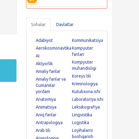
Sohalar
Davlatlar
Adabiyot
Kommunikatsiya
Aerokosmonavtika
Kompyuter
fanlari
AI
Kompyuter
Aktyorlik
muhandisligi
Amaliy fanlar
Koreys tili
Amaliy fanlar va
Kriminologiya
Gumanitar
yordam
Kutubxona ishi
Anatomiya
Laboratoriya ishi
Animatsiya
Leksikografiya
Aniq fanlar
Lingvistika
Antrapologiya
Logistika
Arab tili
Loyihalarni
boshqarish
Arxeologiya