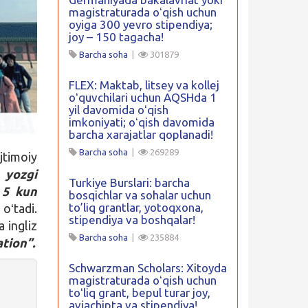
magistraturada oʻqish uchun
oyiga 300 yevro stipendiya;
joy – 150 tagacha!
Barcha soha
|
301879
FLEX: Maktab, litsey va kollej
oʻquvchilari uchun AQSHda 1
yil davomida oʻqish
imkoniyati; oʻqish davomida
barcha xarajatlar qoplanadi!
Barcha soha
|
269289
jtimoiy
yozgi
Turkiye Burslari: barcha
i
5
kun
bosqichlar va sohalar uchun
to’liq grantlar, yotoqxona,
oʻtadi.
stipendiya va boshqalar!
 ingliz
Barcha soha
|
235884
tion
”.
Schwarzman Scholars: Xitoyda
magistraturada oʻqish uchun
toʻliq grant, bepul turar joy,
aviachipta va stipendiya!