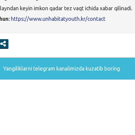
layndan keyin imkon qadar tez vaqt ichida xabar qilinadi.
hun:
https://www.unhabitatyouth.kr/contact
Yangiliklarni
telegram
kanalimizda kuzatib boring