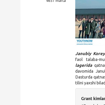
4657 marta
Qidirish
Kirish
Janubiy
Korey
faol talaba-mu
lageri
da
qatnas
davomida Janu
Dasturda qatnas
tilini yaxshi bil
Grant kimla