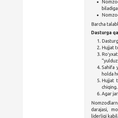
Nomzod i
biladiga
Nomzod 
Barcha talab
Dasturga qa
Dasturga
Hujjat 
Roʻyxa
“yulduz
Sahifa 
holda hu
Hujjat 
chiqing.
Agar jar
Nomzodlarni 
darajasi, mos
liderligi kabi