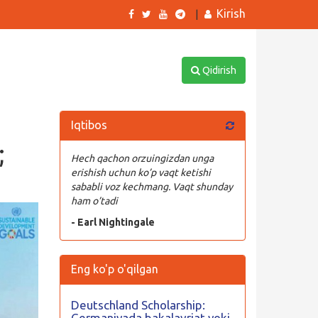
Kirish
|
Qidirish
Iqtibos
;
Hech qachon orzuingizdan unga
erishish uchun ko’p vaqt ketishi
sababli voz kechmang. Vaqt shunday
ham o’tadi
- Earl Nightingale
Eng ko'p o'qilgan
Deutschland Scholarship:
Germaniyada bakalavriat yoki