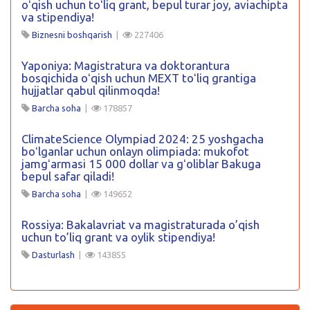
oʻqish uchun toʻliq grant, bepul turar joy, aviachipta
va stipendiya!
Biznesni boshqarish
|
227406
Yaponiya: Magistratura va doktorantura
bosqichida oʻqish uchun MEXT toʻliq grantiga
hujjatlar qabul qilinmoqda!
Barcha soha
|
178857
ClimateScience Olympiad 2024: 25 yoshgacha
boʻlganlar uchun onlayn olimpiada: mukofot
jamgʻarmasi 15 000 dollar va gʻoliblar Bakuga
bepul safar qiladi!
Barcha soha
|
149652
Rossiya: Bakalavriat va magistraturada o’qish
uchun to’liq grant va oylik stipendiya!
Dasturlash
|
143855