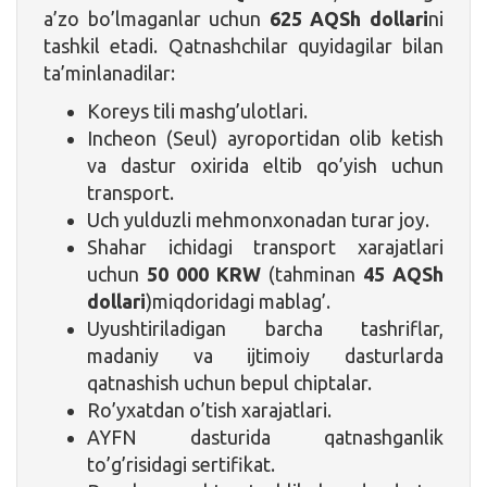
a’zo bo’lmaganlar uchun
625 AQSh dollari
ni
tashkil etadi. Qatnashchilar quyidagilar bilan
ta’minlanadilar:
Koreys tili mashg’ulotlari.
Incheon (Seul) ayroportidan olib ketish
va dastur oxirida eltib qo’yish uchun
transport.
Uch yulduzli mehmonxonadan turar joy.
Shahar ichidagi transport xarajatlari
uchun
50 000 KRW
(tahminan
45 AQSh
dollari
)miqdoridagi mablag’.
Uyushtiriladigan barcha tashriflar,
madaniy va ijtimoiy dasturlarda
qatnashish uchun bepul chiptalar.
Ro’yxatdan o’tish xarajatlari.
AYFN dasturida qatnashganlik
to’g’risidagi sertifikat.