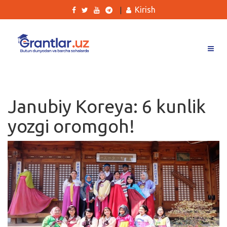
Kirish
|
Grantlar
Tanlovlar
Janubiy Koreya: 6 kunlik
Ishlar
yozgi oromgoh!
Kurslar
Blog
Yana
Qidirish