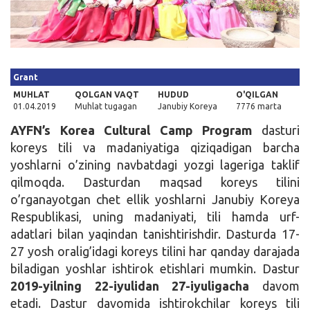
Kirish
Grant
MUHLAT
QOLGAN VAQT
HUDUD
O'QILGAN
01.04.2019
Muhlat tugagan
Janubiy Koreya
7776 marta
AYFN’s Korea Cultural Camp Program
dasturi
koreys tili va madaniyatiga qiziqadigan barcha
yoshlarni o’zining navbatdagi yozgi lageriga taklif
qilmoqda. Dasturdan maqsad koreys tilini
o’rganayotgan chet ellik yoshlarni Janubiy Koreya
Respublikasi, uning madaniyati, tili hamda urf-
adatlari bilan yaqindan tanishtirishdir. Dasturda 17-
27 yosh oralig’idagi koreys tilini har qanday darajada
biladigan yoshlar ishtirok etishlari mumkin. Dastur
2019-yilning 22-iyulidan 27-iyuligacha
davom
etadi. Dastur davomida ishtirokchilar koreys tili