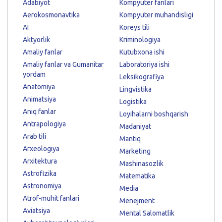
Adabiyot
Kompyuter fanlari
Aerokosmonavtika
Kompyuter muhandisligi
AI
Koreys tili
Aktyorlik
Kriminologiya
Amaliy fanlar
Kutubxona ishi
Amaliy fanlar va Gumanitar
Laboratoriya ishi
yordam
Leksikografiya
Anatomiya
Lingvistika
Animatsiya
Logistika
Aniq fanlar
Loyihalarni boshqarish
Antrapologiya
Madaniyat
Arab tili
Mantiq
Arxeologiya
Marketing
Arxitektura
Mashinasozlik
Astrofizika
Matematika
Astronomiya
Media
Atrof-muhit fanlari
Menejment
Aviatsiya
Mental Salomatlik