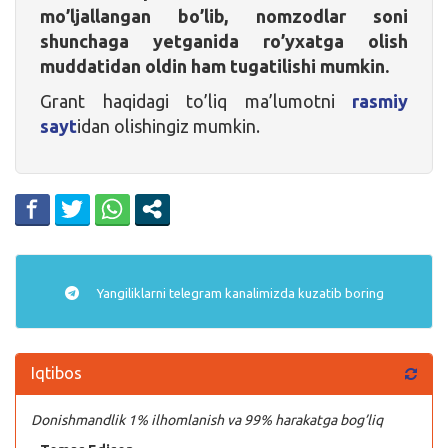
mo’ljallangan bo’lib, nomzodlar soni
shunchaga yetganida ro’yxatga olish
muddatidan oldin ham tugatilishi mumkin.
Grant haqidagi to’liq ma’lumotni
rasmiy
sayt
idan olishingiz mumkin.
Yangiliklarni
telegram
kanalimizda kuzatib boring
Iqtibos
Donishmandlik 1% ilhomlanish va 99% harakatga bog’liq