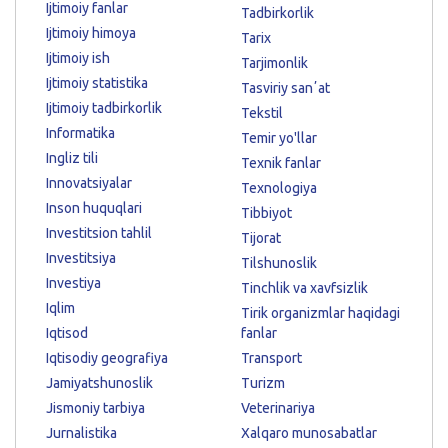
Ijtimoiy fanlar
Tadbirkorlik
Ijtimoiy himoya
Tarix
Ijtimoiy ish
Tarjimonlik
Ijtimoiy statistika
Tasviriy sanʼat
Ijtimoiy tadbirkorlik
Tekstil
Informatika
Temir yo'llar
Ingliz tili
Texnik fanlar
Innovatsiyalar
Texnologiya
Inson huquqlari
Tibbiyot
Investitsion tahlil
Tijorat
Investitsiya
Tilshunoslik
Investiya
Tinchlik va xavfsizlik
Iqlim
Tirik organizmlar haqidagi
Iqtisod
fanlar
Iqtisodiy geografiya
Transport
Jamiyatshunoslik
Turizm
Jismoniy tarbiya
Veterinariya
Jurnalistika
Xalqaro munosabatlar