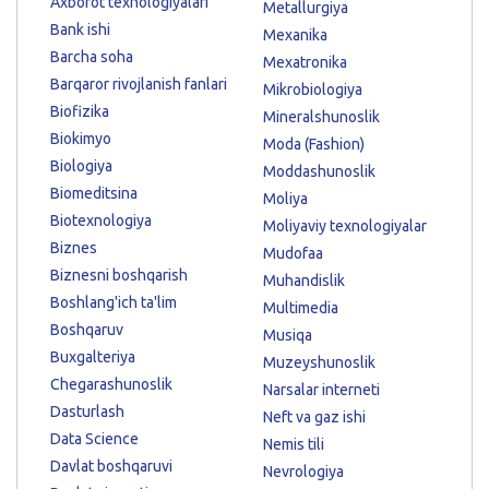
Axborot texnologiyalari
Metallurgiya
Bank ishi
Mexanika
Barcha soha
Mexatronika
Barqaror rivojlanish fanlari
Mikrobiologiya
Biofizika
Mineralshunoslik
Biokimyo
Moda (Fashion)
Biologiya
Moddashunoslik
Biomeditsina
Moliya
Biotexnologiya
Moliyaviy texnologiyalar
Biznes
Mudofaa
Biznesni boshqarish
Muhandislik
Boshlang'ich ta'lim
Multimedia
Boshqaruv
Musiqa
Buxgalteriya
Muzeyshunoslik
Chegarashunoslik
Narsalar interneti
Dasturlash
Neft va gaz ishi
Data Science
Nemis tili
Davlat boshqaruvi
Nevrologiya