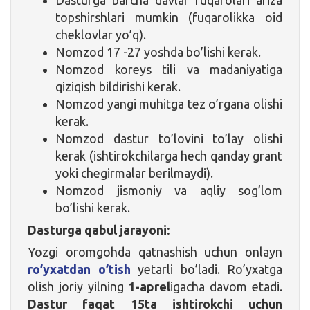
topshirshlari mumkin (fuqarolikka oid
cheklovlar yo’q).
Nomzod 17 -27 yoshda bo’lishi kerak.
Nomzod koreys tili va madaniyatiga
qiziqish bildirishi kerak.
Nomzod yangi muhitga tez o’rgana olishi
kerak.
Nomzod dastur to’lovini to’lay olishi
kerak (ishtirokchilarga hech qanday grant
yoki chegirmalar berilmaydi).
Nomzod jismoniy va aqliy sog’lom
bo’lishi kerak.
Dasturga qabul jarayoni:
Yozgi oromgohda qatnashish uchun onlayn
ro’yxatdan o’tish
yetarli bo’ladi. Ro’yxatga
olish joriy yilning
1-aprel
igacha davom etadi.
Dastur faqat 15ta ishtirokchi uchun