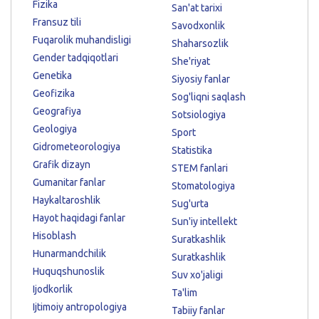
Fizika
San'at tarixi
Fransuz tili
Savodxonlik
Fuqarolik muhandisligi
Shaharsozlik
Gender tadqiqotlari
She'riyat
Genetika
Siyosiy fanlar
Geofizika
Sog'liqni saqlash
Geografiya
Sotsiologiya
Geologiya
Sport
Gidrometeorologiya
Statistika
Grafik dizayn
STEM fanlari
Gumanitar fanlar
Stomatologiya
Haykaltaroshlik
Sug'urta
Hayot haqidagi fanlar
Sun'iy intellekt
Hisoblash
Suratkashlik
Hunarmandchilik
Suratkashlik
Huquqshunoslik
Suv xo'jaligi
Ijodkorlik
Ta'lim
Ijtimoiy antropologiya
Tabiiy fanlar