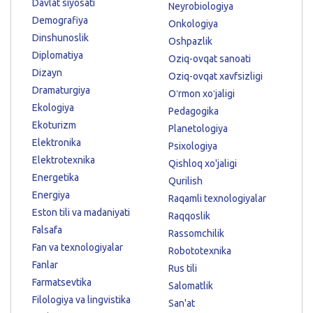
Davlat siyosati
Neyrobiologiya
Demografiya
Onkologiya
Dinshunoslik
Oshpazlik
Diplomatiya
Oziq-ovqat sanoati
Dizayn
Oziq-ovqat xavfsizligi
Dramaturgiya
Oʻrmon xoʻjaligi
Ekologiya
Pedagogika
Ekoturizm
Planetologiya
Elektronika
Psixologiya
Elektrotexnika
Qishloq xo'jaligi
Energetika
Qurilish
Energiya
Raqamli texnologiyalar
Eston tili va madaniyati
Raqqoslik
Falsafa
Rassomchilik
Fan va texnologiyalar
Robototexnika
Fanlar
Rus tili
Farmatsevtika
Salomatlik
Filologiya va lingvistika
San'at