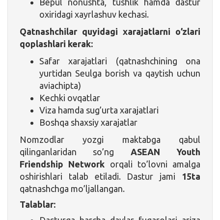
Bepul nonushta, tushlik hamda dastur
oxiridagi xayrlashuv kechasi.
Qatnashchilar quyidagi xarajatlarni o’zlari
qoplashlari kerak:
Safar xarajatlari (qatnashchining ona
yurtidan Seulga borish va qaytish uchun
aviachipta)
Kechki ovqatlar
Viza hamda sug’urta xarajatlari
Boshqa shaxsiy xarajatlar
Nomzodlar yozgi maktabga qabul
qilinganlaridan so’ng
ASEAN Youth
Friendship Network
orqali to’lovni amalga
oshirishlari talab etiladi. Dastur jami
15ta
qatnashchga mo’ljallangan.
Talablar:
Dasturga barcha davlar fuqarolari ariza