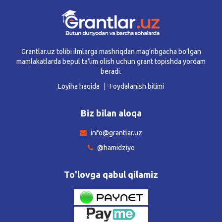
Grantlar.uz tolibi ilmlarga mashriqdan mag’ribgacha bo’lgan
mamlakatlarda bepul ta’lim olish uchun grant topishda yordam
beradi.
Loyiha haqida
Foydalanish bitimi
Biz bilan aloqa
info@grantlar.uz
@hamidziyo
To'lovga qabul qilamiz