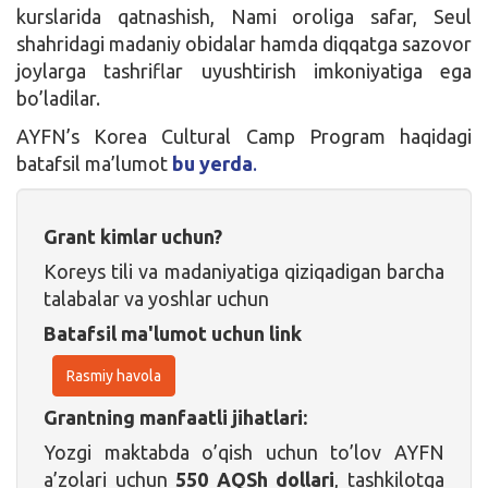
kurslarida qatnashish, Nami oroliga safar, Seul
shahridagi madaniy obidalar hamda diqqatga sazovor
joylarga tashriflar uyushtirish imkoniyatiga ega
bo’ladilar.
AYFN’s Korea Cultural Camp Program haqidagi
batafsil ma’lumot
bu yerda
.
Grant kimlar uchun?
Koreys tili va madaniyatiga qiziqadigan barcha
talabalar va yoshlar uchun
Batafsil ma'lumot uchun link
Rasmiy havola
Grantning manfaatli jihatlari:
Yozgi maktabda o’qish uchun to’lov AYFN
a’zolari uchun
550 AQSh dollari
, tashkilotga