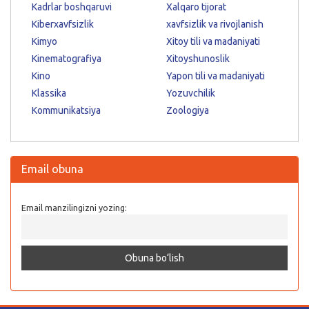
Kadrlar boshqaruvi
Xalqaro tijorat
Kiberxavfsizlik
xavfsizlik va rivojlanish
Kimyo
Xitoy tili va madaniyati
Kinematografiya
Xitoyshunoslik
Kino
Yapon tili va madaniyati
Klassika
Yozuvchilik
Kommunikatsiya
Zoologiya
Email obuna
Email manzilingizni yozing: