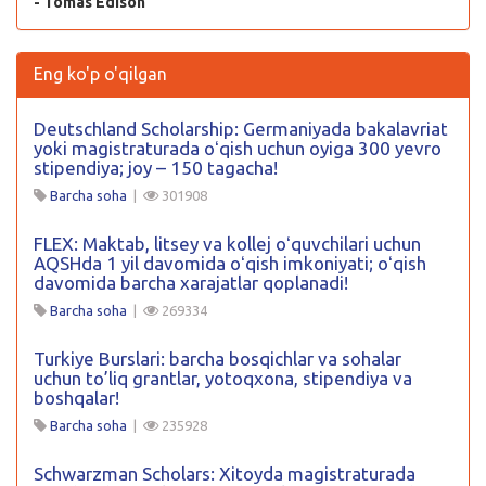
- Tomas Edison
Eng ko'p o'qilgan
Deutschland Scholarship: Germaniyada bakalavriat
yoki magistraturada oʻqish uchun oyiga 300 yevro
stipendiya; joy – 150 tagacha!
Barcha soha
|
301908
FLEX: Maktab, litsey va kollej oʻquvchilari uchun
AQSHda 1 yil davomida oʻqish imkoniyati; oʻqish
davomida barcha xarajatlar qoplanadi!
Barcha soha
|
269334
Turkiye Burslari: barcha bosqichlar va sohalar
uchun to’liq grantlar, yotoqxona, stipendiya va
boshqalar!
Barcha soha
|
235928
Schwarzman Scholars: Xitoyda magistraturada