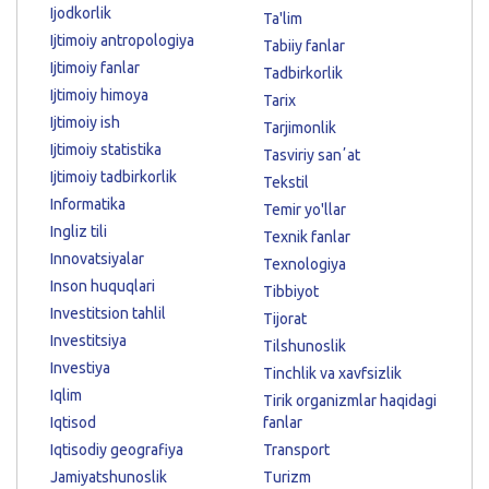
Ijodkorlik
Ta'lim
Ijtimoiy antropologiya
Tabiiy fanlar
Ijtimoiy fanlar
Tadbirkorlik
Ijtimoiy himoya
Tarix
Ijtimoiy ish
Tarjimonlik
Ijtimoiy statistika
Tasviriy sanʼat
Ijtimoiy tadbirkorlik
Tekstil
Informatika
Temir yo'llar
Ingliz tili
Texnik fanlar
Innovatsiyalar
Texnologiya
Inson huquqlari
Tibbiyot
Investitsion tahlil
Tijorat
Investitsiya
Tilshunoslik
Investiya
Tinchlik va xavfsizlik
Iqlim
Tirik organizmlar haqidagi
Iqtisod
fanlar
Iqtisodiy geografiya
Transport
Jamiyatshunoslik
Turizm