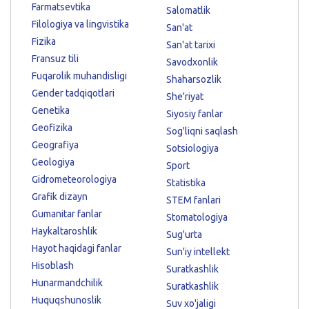
Farmatsevtika
Salomatlik
Filologiya va lingvistika
San'at
Fizika
San'at tarixi
Fransuz tili
Savodxonlik
Fuqarolik muhandisligi
Shaharsozlik
Gender tadqiqotlari
She'riyat
Genetika
Siyosiy fanlar
Geofizika
Sog'liqni saqlash
Geografiya
Sotsiologiya
Geologiya
Sport
Gidrometeorologiya
Statistika
Grafik dizayn
STEM fanlari
Gumanitar fanlar
Stomatologiya
Haykaltaroshlik
Sug'urta
Hayot haqidagi fanlar
Sun'iy intellekt
Hisoblash
Suratkashlik
Hunarmandchilik
Suratkashlik
Huquqshunoslik
Suv xo'jaligi