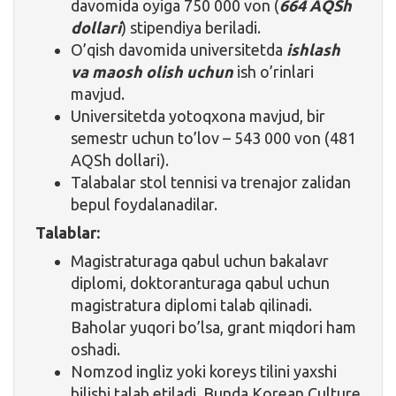
davomida oyiga 750 000 von (
664 AQSh
dollari
) stipendiya beriladi.
O’qish davomida universitetda
ishlash
va maosh olish uchun
ish o’rinlari
mavjud.
Universitetda yotoqxona mavjud, bir
semestr uchun to’lov – 543 000 von (481
AQSh dollari).
Talabalar stol tennisi va trenajor zalidan
bepul foydalanadilar.
Talablar:
Magistraturaga qabul uchun bakalavr
diplomi, doktoranturaga qabul uchun
magistratura diplomi talab qilinadi.
Baholar yuqori bo’lsa, grant miqdori ham
oshadi.
Nomzod ingliz yoki koreys tilini yaxshi
bilishi talab etiladi. Bunda Korean Culture