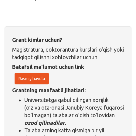
Grant kimlar uchun?
Magistratura, doktorantura kurslari o'qish yoki
tadqiqot qilishni xohlovchilar uchun
Batafsil ma'lumot uchun link
Rasmiy havola
Grantning manfaatli jihatlari:
Universitetga qabul qilingan xorijlik
(o’ziva ota-onasi Janubiy Koreya fuqarosi
bo’lmagan) talabalar o’qish to’lovidan
ozod qilinadilar.
Talabalarning katta qismiga bir yil