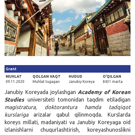
Kirish
Grant
MUHLAT
QOLGAN VAQT
HUDUD
O'QILGAN
09.11.2020
Muhlat tugagan
Janubiy Koreya
8431 marta
Janubiy Koreyada joylashgan
Academy of Korean
Studies
universiteti tomonidan taqdim etiladigan
magistratura, doktorantura hamda tadqiqot
kurslariga
arizalar qabul qilinmoqda. Kurslarda
koreys millati, madaniyati va Janubiy Koreyaga oid
izlanishlarni chuqurlashtirish, koreyashunoslikni