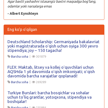
Agar baxtli yashashni istasangiz baxtni maqsadga bog’lang,
odamlar yoki narsalarga emas
- Albert Eynshteyn
Eng ko'p o'qilgan
Deutschland Scholarship: Germaniyada bakalavriat
yoki magistraturada oʻqish uchun oyiga 300 yevro
stipendiya; joy – 150 tagacha!
Barcha soha
|
301879
FLEX: Maktab, litsey va kollej oʻquvchilari uchun
AQSHda 1 yil davomida oʻqish imkoniyati; oʻqish
davomida barcha xarajatlar qoplanadi!
Barcha soha
|
269289
Turkiye Burslari: barcha bosqichlar va sohalar
uchun to’liq grantlar, yotoqxona, stipendiya va
boshqalar!
Barcha soha
|
235884