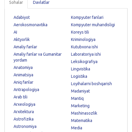
Sohalar
Davlatlar
Adabiyot
Kompyuter fanlari
Aerokosmonavtika
Kompyuter muhandisligi
AI
Koreys tili
Aktyorlik
Kriminologiya
Amaliy fanlar
Kutubxona ishi
Amaliy fanlar va Gumanitar
Laboratoriya ishi
yordam
Leksikografiya
Anatomiya
Lingvistika
Animatsiya
Logistika
Aniq fanlar
Loyihalarni boshqarish
Antrapologiya
Madaniyat
Arab tili
Mantiq
Arxeologiya
Marketing
Arxitektura
Mashinasozlik
Astrofizika
Matematika
Astronomiya
Media