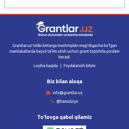
Grantlar.uz tolibi ilmlarga mashriqdan mag’ribgacha bo’lgan
mamlakatlarda bepul ta’lim olish uchun grant topishda yordam
beradi.
Loyiha haqida
Foydalanish bitimi
Biz bilan aloqa
info@grantlar.uz
@hamidziyo
To'lovga qabul qilamiz