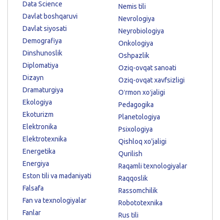
Data Science
Nemis tili
Davlat boshqaruvi
Nevrologiya
Davlat siyosati
Neyrobiologiya
Demografiya
Onkologiya
Dinshunoslik
Oshpazlik
Diplomatiya
Oziq-ovqat sanoati
Dizayn
Oziq-ovqat xavfsizligi
Dramaturgiya
Oʻrmon xoʻjaligi
Ekologiya
Pedagogika
Ekoturizm
Planetologiya
Elektronika
Psixologiya
Elektrotexnika
Qishloq xo'jaligi
Energetika
Qurilish
Energiya
Raqamli texnologiyalar
Eston tili va madaniyati
Raqqoslik
Falsafa
Rassomchilik
Fan va texnologiyalar
Robototexnika
Fanlar
Rus tili