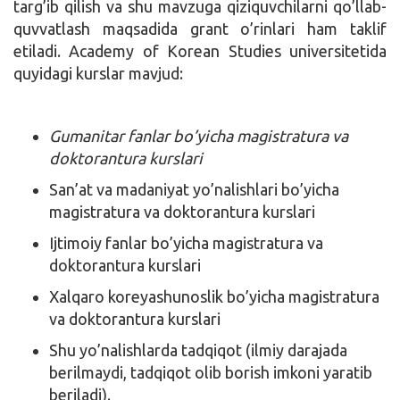
targ’ib qilish va shu mavzuga qiziquvchilarni qo’llab-
quvvatlash maqsadida grant o’rinlari ham taklif
etiladi. Academy of Korean Studies universitetida
quyidagi kurslar mavjud:
Gumanitar fanlar bo’yicha magistratura va
doktorantura kurslari
San’at va madaniyat yo’nalishlari bo’yicha
magistratura va doktorantura kurslari
Ijtimoiy fanlar bo’yicha magistratura va
doktorantura kurslari
Xalqaro koreyashunoslik bo’yicha magistratura
va doktorantura kurslari
Shu yo’nalishlarda tadqiqot (ilmiy darajada
berilmaydi, tadqiqot olib borish imkoni yaratib
beriladi).