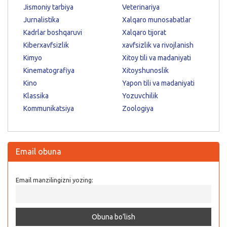
Jismoniy tarbiya
Veterinariya
Jurnalistika
Xalqaro munosabatlar
Kadrlar boshqaruvi
Xalqaro tijorat
Kiberxavfsizlik
xavfsizlik va rivojlanish
Kimyo
Xitoy tili va madaniyati
Kinematografiya
Xitoyshunoslik
Kino
Yapon tili va madaniyati
Klassika
Yozuvchilik
Kommunikatsiya
Zoologiya
Email obuna
Email manzilingizni yozing: