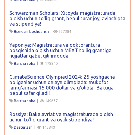
Schwarzman Scholars: Xitoyda magistraturada
oʻqish uchun toʻliq grant, bepul turar joy, aviachipta
va stipendiya!
Biznesni boshqarish
|
227384
Yaponiya: Magistratura va doktorantura
bosqichida oʻqish uchun MEXT toʻliq grantiga
hujjatlar qabul qilinmoqda!
Barcha soha
|
178840
ClimateScience Olympiad 2024: 25 yoshgacha
boʻlganlar uchun onlayn olimpiada: mukofot
jamgʻarmasi 15 000 dollar va gʻoliblar Bakuga
bepul safar qiladi!
Barcha soha
|
149637
Rossiya: Bakalavriat va magistraturada o’qish
uchun to’liq grant va oylik stipendiya!
Dasturlash
|
143840