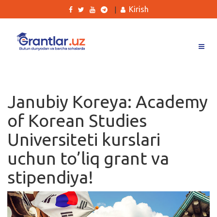
Kirish
|
Grantlar
Tanlovlar
Janubiy Koreya: Academy
Ishlar
of Korean Studies
Kurslar
Universiteti kurslari
Blog
uchun to’liq grant va
Yana
stipendiya!
Qidirish