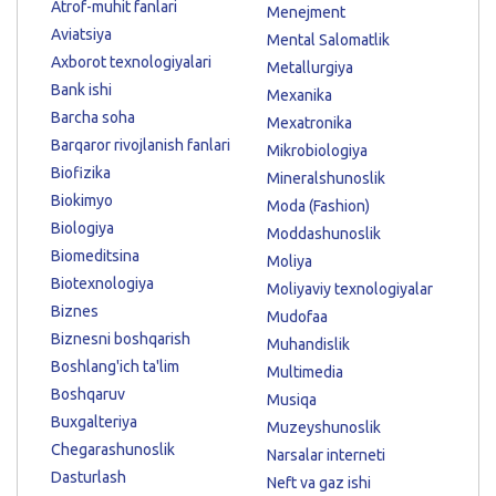
Atrof-muhit fanlari
Menejment
Aviatsiya
Mental Salomatlik
Axborot texnologiyalari
Metallurgiya
Bank ishi
Mexanika
Barcha soha
Mexatronika
Barqaror rivojlanish fanlari
Mikrobiologiya
Biofizika
Mineralshunoslik
Biokimyo
Moda (Fashion)
Biologiya
Moddashunoslik
Biomeditsina
Moliya
Biotexnologiya
Moliyaviy texnologiyalar
Biznes
Mudofaa
Biznesni boshqarish
Muhandislik
Boshlang'ich ta'lim
Multimedia
Boshqaruv
Musiqa
Buxgalteriya
Muzeyshunoslik
Chegarashunoslik
Narsalar interneti
Dasturlash
Neft va gaz ishi