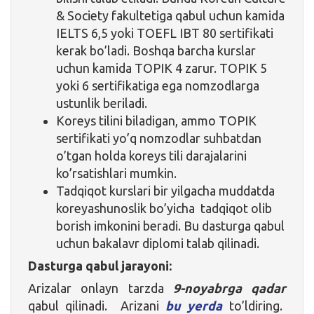
& Society fakultetiga qabul uchun kamida
IELTS 6,5 yoki TOEFL IBT 80 sertifikati
kerak bo’ladi. Boshqa barcha kurslar
uchun kamida TOPIK 4 zarur. TOPIK 5
yoki 6 sertifikatiga ega nomzodlarga
ustunlik beriladi.
Koreys tilini biladigan, ammo TOPIK
sertifikati yo’q nomzodlar suhbatdan
o’tgan holda koreys tili darajalarini
ko’rsatishlari mumkin.
Tadqiqot kurslari bir yilgacha muddatda
koreyashunoslik bo’yicha tadqiqot olib
borish imkonini beradi. Bu dasturga qabul
uchun bakalavr diplomi talab qilinadi.
Dasturga qabul jarayoni:
Arizalar onlayn tarzda
9-noyabrga qadar
qabul qilinadi. Arizani
bu yerda
to’ldiring.