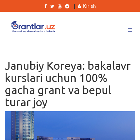
Kirish
|
Grantlar
Tanlovlar
Janubiy Koreya: bakalavr
Ishlar
kurslari uchun 100%
Kurslar
gacha grant va bepul
Blog
turar joy
Yana
Qidirish