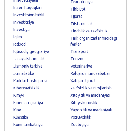
Innovatsiyalar
Texnologiya
Inson huquqlari
Tibbiyot
Investitsion tahlil
Tijorat
Investitsiya
Tilshunoslik
Investiya
Tinchlik va xavfsizlik
Iqlim
Tirik organizmlar haqidagi
Iqtisod
fanlar
Iqtisodiy geografiya
Transport
Jamiyatshunoslik
Turizm
Jismoniy tarbiya
Veterinariya
Jurnalistika
Xalqaro munosabatlar
Kadrlar boshqaruvi
Xalqaro tijorat
Kiberxavfsizlik
xavfsizlik va rivojlanish
Kimyo
Xitoy tili va madaniyati
Kinematografiya
Xitoyshunoslik
Kino
Yapon tili va madaniyati
Klassika
Yozuvchilik
Kommunikatsiya
Zoologiya