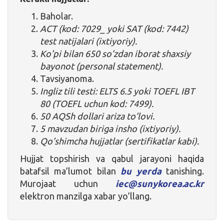
Baholar.
ACT (kod: 7029_ yoki SAT (kod: 7442)
test natijalari (ixtiyoriy).
Ko’pi bilan 650 so’zdan iborat shaxsiy
bayonot (personal statement).
Tavsiyanoma.
Ingliz tili testi: ELTS 6.5 yoki TOEFL IBT
80 (TOEFL uchun kod: 7499).
50 AQSh dollari ariza to’lovi.
5 mavzudan biriga insho (ixtiyoriy).
Qo’shimcha hujjatlar (sertifikatlar kabi).
Hujjat topshirish va qabul jarayoni haqida
batafsil ma’lumot bilan
bu yerda
tanishing.
Murojaat uchun
iec@sunykorea.ac.kr
elektron manzilga xabar yo’llang.