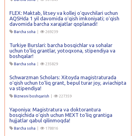
FLEX: Maktab, litsey va kollej oʻquvchilari uchun
AQSHda 1 yil davomida oʻqish imkoniyati; oʻqish
davomida barcha xarajatlar qoplanadi!
Barcha soha
|
269239
Turkiye Burslari: barcha bosqichlar va sohalar
uchun to’liq grantlar, yotoqxona, stipendiya va
boshqalar!
Barcha soha
|
235829
Schwarzman Scholars: Xitoyda magistraturada
oʻqish uchun toʻliq grant, bepul turar joy, aviachipta
va stipendiya!
Biznesni boshqarish
|
227359
Yaponiya: Magistratura va doktorantura
bosqichida oʻqish uchun MEXT toʻliq grantiga
hujjatlar qabul qilinmoqda!
Barcha soha
|
178816