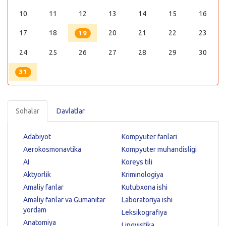
10
11
12
13
14
15
16
17
18
20
21
22
23
19
24
25
26
27
28
29
30
31
Sohalar
Davlatlar
Adabiyot
Kompyuter fanlari
Aerokosmonavtika
Kompyuter muhandisligi
AI
Koreys tili
Aktyorlik
Kriminologiya
Amaliy fanlar
Kutubxona ishi
Amaliy fanlar va Gumanitar
Laboratoriya ishi
yordam
Leksikografiya
Anatomiya
Lingvistika