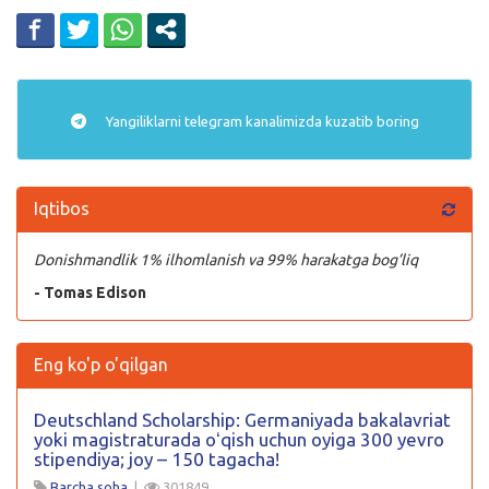
Yangiliklarni
telegram
kanalimizda kuzatib boring
Iqtibos
Donishmandlik 1% ilhomlanish va 99% harakatga bog’liq
- Tomas Edison
Eng ko'p o'qilgan
Deutschland Scholarship: Germaniyada bakalavriat
yoki magistraturada oʻqish uchun oyiga 300 yevro
stipendiya; joy – 150 tagacha!
Barcha soha
|
301849