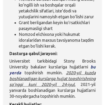
ko’ngilli ish va boshqalar orqali
yetakchilik sifatlari, iste’dodi va
yutuqlarini namoyish etgan bo’lishi zarur
Grant berilgandan keyin ko’rsatkichlari
pasaymasligi shart
Nomzod elchixona yoki hukumat
idoralaridan maxsus tavsiyanoma taqdim
etgan bo’lishi kerak.
Dasturga qabul jarayoni:
Universitet tarkibidagi Stony Brooks
University bakalavr kurslariga hujjatlarni
bu
yerda
topshirish mumkin.
2020-yil kuzda
boshlanadigan kurslarga hujjat topshirishning
so’nggi kuni 2020-yil 24-iyul.
2021-yil
yanvarda boshlanadigan kurslarga hujjatlarni
30-noyabrgacha topshirish mumkin.
Kerakli hujjatlar: