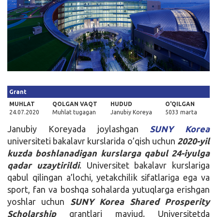
Kirish
Grant
MUHLAT
QOLGAN VAQT
HUDUD
O'QILGAN
24.07.2020
Muhlat tugagan
Janubiy Koreya
5033 marta
Janubiy Koreyada joylashgan
SUNY Korea
universiteti bakalavr kurslarida o’qish uchun
2020-yil
kuzda boshlanadigan kurslarga qabul 24-iyulga
qadar uzaytirildi
. Universitet bakalavr kurslariga
qabul qilingan a’lochi, yetakchilik sifatlariga ega va
sport, fan va boshqa sohalarda yutuqlarga erishgan
yoshlar uchun
SUNY Korea Shared Prosperity
Scholarship
grantlari mavjud. Universitetda