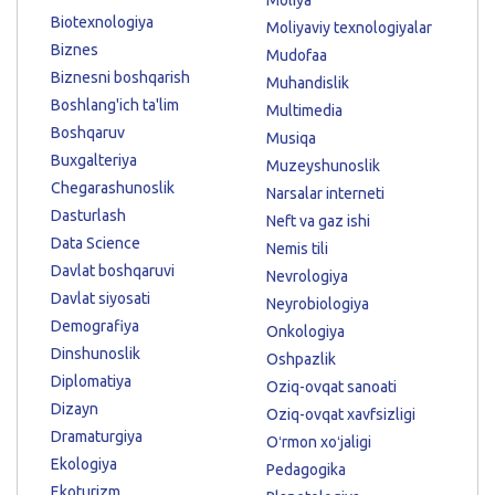
Biotexnologiya
Moliyaviy texnologiyalar
Biznes
Mudofaa
Biznesni boshqarish
Muhandislik
Boshlang'ich ta'lim
Multimedia
Boshqaruv
Musiqa
Buxgalteriya
Muzeyshunoslik
Chegarashunoslik
Narsalar interneti
Dasturlash
Neft va gaz ishi
Data Science
Nemis tili
Davlat boshqaruvi
Nevrologiya
Davlat siyosati
Neyrobiologiya
Demografiya
Onkologiya
Dinshunoslik
Oshpazlik
Diplomatiya
Oziq-ovqat sanoati
Dizayn
Oziq-ovqat xavfsizligi
Dramaturgiya
Oʻrmon xoʻjaligi
Ekologiya
Pedagogika
Ekoturizm