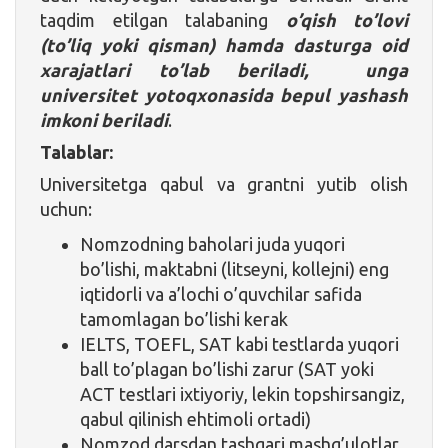
taqdim etilgan talabaning
o’qish to’lovi
(to’liq yoki qisman) hamda dasturga oid
xarajatlari to’lab beriladi, unga
universitet yotoqxonasida bepul yashash
imkoni beriladi
.
Talablar:
Universitetga qabul va grantni yutib olish
uchun:
Nomzodning baholari juda yuqori
bo’lishi, maktabni (litseyni, kollejni) eng
iqtidorli va a’lochi o’quvchilar safida
tamomlagan bo’lishi kerak
IELTS, TOEFL, SAT kabi testlarda yuqori
ball to’plagan bo’lishi zarur (SAT yoki
ACT testlari ixtiyoriy, lekin topshirsangiz,
qabul qilinish ehtimoli ortadi)
Nomzod darsdan tashqari mashg’ulotlar,