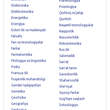
Planetologiya
Elektronika
Psixologiya
Elektrotexnika
Qishloq xo'jaligi
Energetika
Qurilish
Energiya
Raqamli texnologiyalar
Eston tili va madaniyati
Raqqoslik
Falsafa
Rassomchilik
Fan va texnologiyalar
Robototexnika
Fanlar
Rus tili
Farmatsevtika
Salomatlik
Filologiya va lingvistika
San'at
Fizika
San'at tarixi
Fransuz tili
Savodxonlik
Fuqarolik muhandisligi
Shaharsozlik
Gender tadqiqotlari
She'riyat
Genetika
Siyosiy fanlar
Geofizika
Sog'liqni saqlash
Geografiya
Sotsiologiya
Geologiya