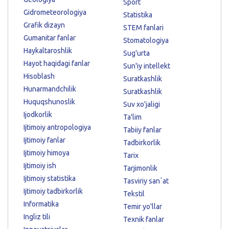
Sport
Gidrometeorologiya
Statistika
Grafik dizayn
STEM fanlari
Gumanitar fanlar
Stomatologiya
Haykaltaroshlik
Sug'urta
Hayot haqidagi fanlar
Sun'iy intellekt
Hisoblash
Suratkashlik
Hunarmandchilik
Suratkashlik
Huquqshunoslik
Suv xo'jaligi
Ijodkorlik
Ta'lim
Ijtimoiy antropologiya
Tabiiy fanlar
Ijtimoiy fanlar
Tadbirkorlik
Ijtimoiy himoya
Tarix
Ijtimoiy ish
Tarjimonlik
Ijtimoiy statistika
Tasviriy sanʼat
Ijtimoiy tadbirkorlik
Tekstil
Informatika
Temir yo'llar
Ingliz tili
Texnik fanlar