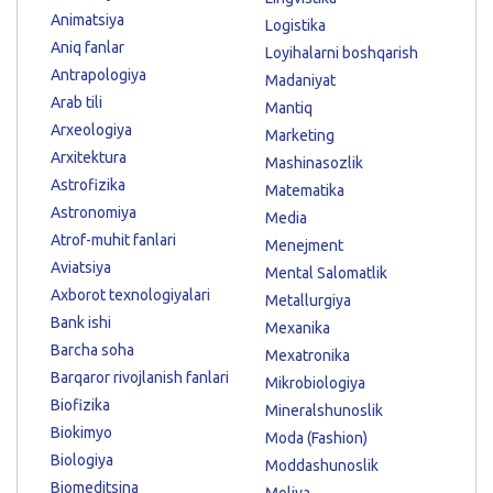
Animatsiya
Logistika
Aniq fanlar
Loyihalarni boshqarish
Antrapologiya
Madaniyat
Arab tili
Mantiq
Arxeologiya
Marketing
Arxitektura
Mashinasozlik
Astrofizika
Matematika
Astronomiya
Media
Atrof-muhit fanlari
Menejment
Aviatsiya
Mental Salomatlik
Axborot texnologiyalari
Metallurgiya
Bank ishi
Mexanika
Barcha soha
Mexatronika
Barqaror rivojlanish fanlari
Mikrobiologiya
Biofizika
Mineralshunoslik
Biokimyo
Moda (Fashion)
Biologiya
Moddashunoslik
Biomeditsina
Moliya