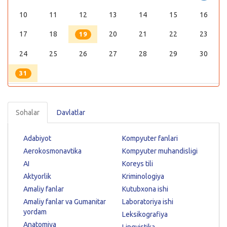
10
11
12
13
14
15
16
17
18
20
21
22
23
19
24
25
26
27
28
29
30
31
Sohalar
Davlatlar
Adabiyot
Kompyuter fanlari
Aerokosmonavtika
Kompyuter muhandisligi
AI
Koreys tili
Aktyorlik
Kriminologiya
Amaliy fanlar
Kutubxona ishi
Amaliy fanlar va Gumanitar
Laboratoriya ishi
yordam
Leksikografiya
Anatomiya
Lingvistika