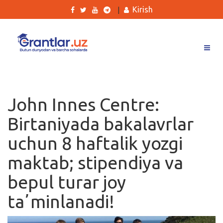
Kirish
|
Grantlar
Tanlovlar
John Innes Centre:
Ishlar
Birtaniyada bakalavrlar
Kurslar
uchun 8 haftalik yozgi
Blog
maktab; stipendiya va
Yana
bepul turar joy
taʼminlanadi!
Qidirish