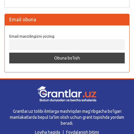
Email obuna
Email manzilingizni yozing:
Grantlar.uz tolibi ilmlarga mashriqdan mag’ribgacha bo’lgan
mamlakatlarda bepul ta’lim olish uchun grant topishda yordam
beradi.
Loyiha haqida
Foydalanish bitimi