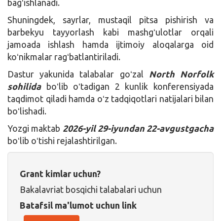
bagʻishlanadi.
Shuningdek, sayrlar, mustaqil pitsa pishirish va
barbekyu tayyorlash kabi mashgʻulotlar orqali
jamoada ishlash hamda ijtimoiy aloqalarga oid
koʻnikmalar ragʻbatlantiriladi.
Dastur yakunida talabalar goʻzal
North Norfolk
sohilida
boʻlib oʻtadigan 2 kunlik konferensiyada
taqdimot qiladi hamda oʻz tadqiqotlari natijalari bilan
boʻlishadi.
Yozgi maktab
2026-yil 29-iyundan 22-avgustgacha
boʻlib oʻtishi rejalashtirilgan.
Grant kimlar uchun?
Bakalavriat bosqichi talabalari uchun
Batafsil ma'lumot uchun link