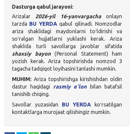
Dasturga qabul jarayoni:
Arizalar
2026-yil 16-yanvargacha
onlayn
tarzda
BU YERDA
qabul qilinadi. Nomzodlar
ariza shaklidagi maydonlarni toʻldirishi va
soʻralgan hujjatlarni yuklashi kerak. Ariza
shaklida turli savollarga javoblar sifatida
shaxsiy bayon
(Personal Statement) ham
yozish kerak. Ariza topshirishda nomzod 3
tagacha tadqiqot loyihasini tanlashi mumkin.
MUHIM:
Ariza topshirishga kirishishdan oldin
dastur haqidagi
rasmiy eʼlon
bilan batafsil
tanishib chiqing.
Savollar yuzasidan
BU YERDA
koʻrsatilgan
kontaktlarga murojaat qilishingiz mumkin.