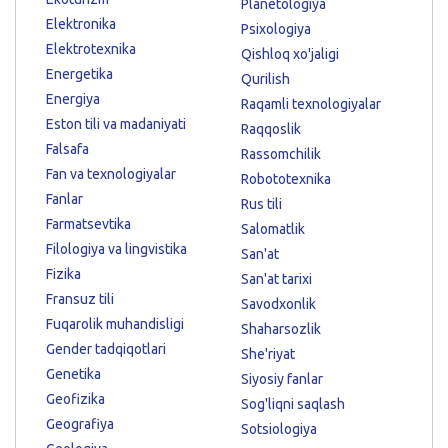
Planetologiya
Elektronika
Psixologiya
Elektrotexnika
Qishloq xo'jaligi
Energetika
Qurilish
Energiya
Raqamli texnologiyalar
Eston tili va madaniyati
Raqqoslik
Falsafa
Rassomchilik
Fan va texnologiyalar
Robototexnika
Fanlar
Rus tili
Farmatsevtika
Salomatlik
Filologiya va lingvistika
San'at
Fizika
San'at tarixi
Fransuz tili
Savodxonlik
Fuqarolik muhandisligi
Shaharsozlik
Gender tadqiqotlari
She'riyat
Genetika
Siyosiy fanlar
Geofizika
Sog'liqni saqlash
Geografiya
Sotsiologiya