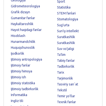
Geologiya
Sport
Gidrometeorologiya
Statistika
Grafik dizayn
STEM fanlari
Gumanitar fanlar
Stomatologiya
Haykaltaroshlik
Sug'urta
Hayot haqidagi fanlar
Sun'iy intellekt
Hisoblash
Suratkashlik
Hunarmandchilik
Suratkashlik
Huquqshunoslik
Suv xo'jaligi
Ijodkorlik
Ta'lim
Ijtimoiy antropologiya
Tabiiy fanlar
Ijtimoiy fanlar
Tadbirkorlik
Ijtimoiy himoya
Tarix
Ijtimoiy ish
Tarjimonlik
Ijtimoiy statistika
Tasviriy sanʼat
Ijtimoiy tadbirkorlik
Tekstil
Informatika
Temir yo'llar
Ingliz tili
Texnik fanlar