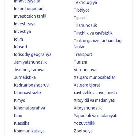
Innovatsiyalar
Texnologiya
Inson huquqlari
Tibbiyot
Investitsion tahlil
Tijorat
Investitsiya
Tilshunoslik
Investiya
Tinchlik va xavfsizlik
Iqlim
Tirik organizmlar haqidagi
Iqtisod
fanlar
Iqtisodiy geografiya
Transport
Jamiyatshunoslik
Turizm
Jismoniy tarbiya
Veterinariya
Jurnalistika
Xalqaro munosabatlar
Kadrlar boshqaruvi
Xalqaro tijorat
Kiberxavfsizlik
xavfsizlik va rivojlanish
Kimyo
Xitoy tili va madaniyati
Kinematografiya
Xitoyshunoslik
Kino
Yapon tili va madaniyati
Klassika
Yozuvchilik
Kommunikatsiya
Zoologiya