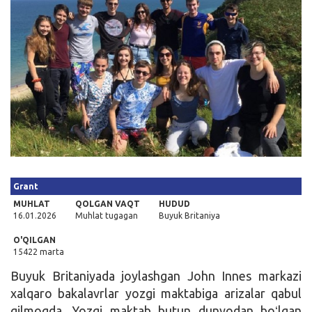
Kirish
Grant
MUHLAT
QOLGAN VAQT
HUDUD
16.01.2026
Muhlat tugagan
Buyuk Britaniya
O'QILGAN
15422 marta
Buyuk Britaniyada joylashgan John Innes markazi
xalqaro bakalavrlar yozgi maktabiga arizalar qabul
qilmoqda. Yozgi maktab butun dunyodan boʻlgan