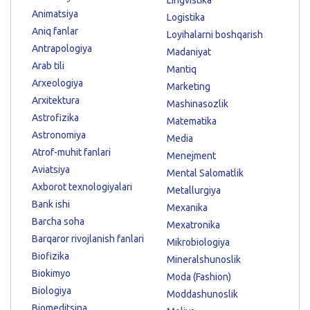
Animatsiya
Logistika
Aniq fanlar
Loyihalarni boshqarish
Antrapologiya
Madaniyat
Arab tili
Mantiq
Arxeologiya
Marketing
Arxitektura
Mashinasozlik
Astrofizika
Matematika
Astronomiya
Media
Atrof-muhit fanlari
Menejment
Aviatsiya
Mental Salomatlik
Axborot texnologiyalari
Metallurgiya
Bank ishi
Mexanika
Barcha soha
Mexatronika
Barqaror rivojlanish fanlari
Mikrobiologiya
Biofizika
Mineralshunoslik
Biokimyo
Moda (Fashion)
Biologiya
Moddashunoslik
Biomeditsina