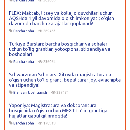
FLEX: Maktab, litsey va kollej oʻquvchilari uchun
AQSHda 1 yil davomida oʻqish imkoniyati; oʻqish
davomida barcha xarajatlar qoplanadi!
Barcha soha
|
269463
Turkiye Burslari: barcha bosqichlar va sohalar
uchun to’liq grantlar, yotoqxona, stipendiya va
boshqalar!
Barcha soha
|
236064
Schwarzman Scholars: Xitoyda magistraturada
oʻqish uchun toʻliq grant, bepul turar joy, aviachipta
va stipendiya!
Biznesni boshqarish
|
227474
Yaponiya: Magistratura va doktorantura
bosqichida oʻqish uchun MEXT toʻliq grantiga
hujjatlar qabul qilinmoqda!
Barcha soha
|
178919