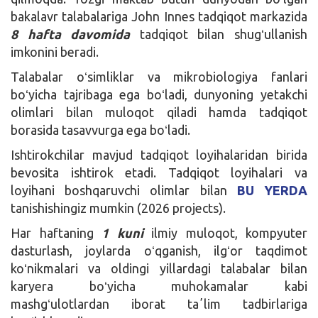
bakalavr talabalariga John Innes tadqiqot markazida
8 hafta davomida
tadqiqot bilan shugʻullanish
imkonini beradi.
Talabalar oʻsimliklar va mikrobiologiya fanlari
boʻyicha tajribaga ega boʻladi, dunyoning yetakchi
olimlari bilan muloqot qiladi hamda tadqiqot
borasida tasavvurga ega boʻladi.
Ishtirokchilar mavjud tadqiqot loyihalaridan birida
bevosita ishtirok etadi. Tadqiqot loyihalari va
loyihani boshqaruvchi olimlar bilan
BU YERDA
tanishishingiz mumkin (2026 projects).
Har haftaning
1 kuni
ilmiy muloqot, kompyuter
dasturlash, joylarda oʻqganish, ilgʻor taqdimot
koʻnikmalari va oldingi yillardagi talabalar bilan
karyera boʻyicha muhokamalar kabi
mashgʻulotlardan iborat taʼlim tadbirlariga