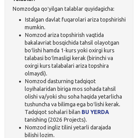
Nomzodga qoʻyilgan talablar quyidagicha:
Istalgan davlat fuqarolari ariza topshirishi
mumkin.
Nomzod ariza topshirish vaqtida
bakalavriat bosqichida tahsil olayotgan
boʻlishi hamda 1-kurs yoki oxirgi kurs
talabasi boʻlmasligi kerak (birinchi va
oxirgi kurs talabalari ariza topshira
olmaydi).
Nomzod dasturning tadqiqot
loyihalaridan biriga mos sohada tahsil
olishi va/yoki shu soha haqida yetarlicha
tushuncha va bilimga ega boʻlishi kerak.
Tadqiqot sohalari bilan
BU YERDA
tanishing (2026 Projects).
Nomzod ingliz tilini yetarli darajada
bilishi lozim.