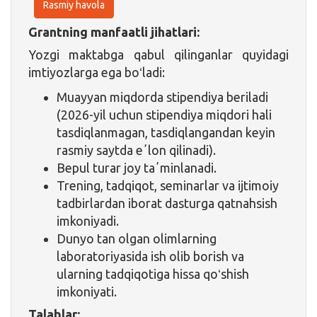
Rasmiy havola
Grantning manfaatli jihatlari:
Yozgi maktabga qabul qilinganlar quyidagi
imtiyozlarga ega boʻladi:
Muayyan miqdorda stipendiya beriladi
(2026-yil uchun stipendiya miqdori hali
tasdiqlanmagan, tasdiqlangandan keyin
rasmiy saytda eʼlon qilinadi).
Bepul turar joy taʼminlanadi.
Trening, tadqiqot, seminarlar va ijtimoiy
tadbirlardan iborat dasturga qatnahsish
imkoniyadi.
Dunyo tan olgan olimlarning
laboratoriyasida ish olib borish va
ularning tadqiqotiga hissa qoʻshish
imkoniyati.
Talablar: