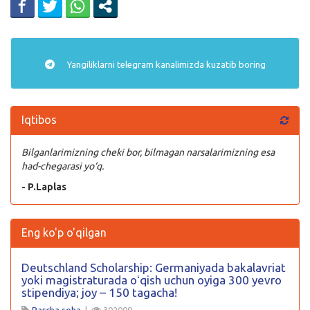
Yangiliklarni
telegram
kanalimizda kuzatib boring
Iqtibos
Bilganlarimizning cheki bor, bilmagan narsalarimizning esa
had-chegarasi yo‘q.
- P.Laplas
Eng ko'p o'qilgan
Deutschland Scholarship: Germaniyada bakalavriat
yoki magistraturada oʻqish uchun oyiga 300 yevro
stipendiya; joy – 150 tagacha!
Barcha soha
|
302009