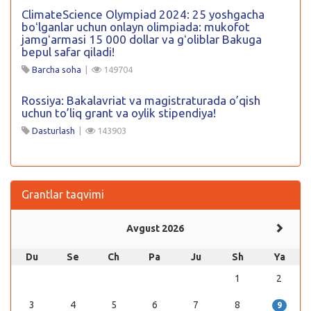
ClimateScience Olympiad 2024: 25 yoshgacha
boʻlganlar uchun onlayn olimpiada: mukofot
jamgʻarmasi 15 000 dollar va gʻoliblar Bakuga
bepul safar qiladi!
Barcha soha
|
149704
Rossiya: Bakalavriat va magistraturada o’qish
uchun to’liq grant va oylik stipendiya!
Dasturlash
|
143903
Grantlar taqvimi
Avgust 2026
Du
Se
Ch
Pa
Ju
Sh
Ya
1
2
3
4
5
6
7
8
9