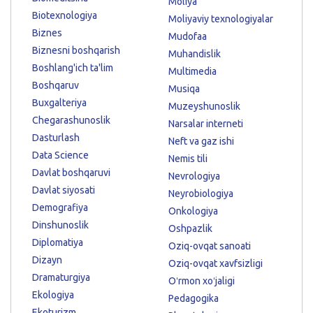
Moliya
Biotexnologiya
Moliyaviy texnologiyalar
Biznes
Mudofaa
Biznesni boshqarish
Muhandislik
Boshlang'ich ta'lim
Multimedia
Boshqaruv
Musiqa
Buxgalteriya
Muzeyshunoslik
Chegarashunoslik
Narsalar interneti
Dasturlash
Neft va gaz ishi
Data Science
Nemis tili
Davlat boshqaruvi
Nevrologiya
Davlat siyosati
Neyrobiologiya
Demografiya
Onkologiya
Dinshunoslik
Oshpazlik
Diplomatiya
Oziq-ovqat sanoati
Dizayn
Oziq-ovqat xavfsizligi
Dramaturgiya
Oʻrmon xoʻjaligi
Ekologiya
Pedagogika
Ekoturizm