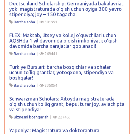
Deutschland Scholarship: Germaniyada bakalavriat
yoki magistraturada oʻqish uchun oyiga 300 yevro
stipendiya; joy – 150 tagacha!
Barcha soha
|
301991
FLEX: Maktab, litsey va kollej oʻquvchilari uchun
AQSHda 1 yil davomida oʻqish imkoniyati; oʻqish
davomida barcha xarajatlar qoplanadi!
Barcha soha
|
269441
Turkiye Burslari: barcha bosqichlar va sohalar
uchun to’liq grantlar, yotoqxona, stipendiya va
boshqalar!
Barcha soha
|
236054
Schwarzman Scholars: Xitoyda magistraturada
oʻqish uchun toʻliq grant, bepul turar joy, aviachipta
va stipendiya!
Biznesni boshqarish
|
227465
Yaponiya: Magistratura va doktorantura