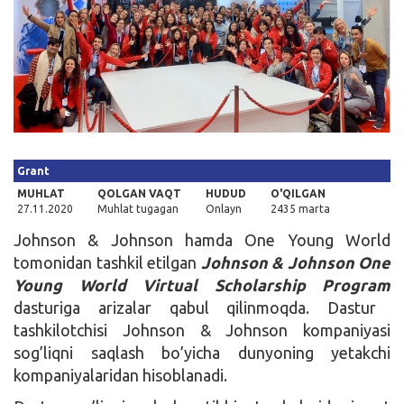
Kirish
Grant
MUHLAT
QOLGAN VAQT
HUDUD
O'QILGAN
27.11.2020
Muhlat tugagan
Onlayn
2435 marta
Johnson & Johnson hamda One Young World
tomonidan tashkil etilgan
Johnson & Johnson One
Young World Virtual Scholarship Program
dasturiga arizalar qabul qilinmoqda. Dastur
tashkilotchisi Johnson & Johnson kompaniyasi
sog’liqni saqlash bo’yicha dunyoning yetakchi
kompaniyalaridan hisoblanadi.