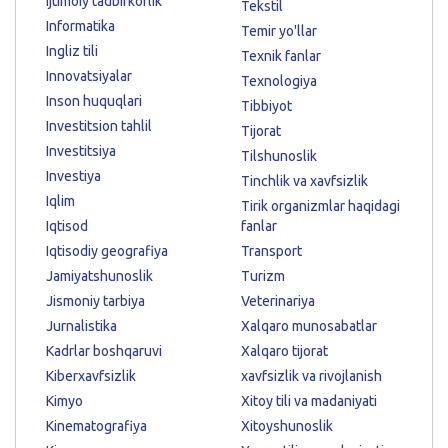
Ijtimoiy tadbirkorlik
Tekstil
Informatika
Temir yo'llar
Ingliz tili
Texnik fanlar
Innovatsiyalar
Texnologiya
Inson huquqlari
Tibbiyot
Investitsion tahlil
Tijorat
Investitsiya
Tilshunoslik
Investiya
Tinchlik va xavfsizlik
Iqlim
Tirik organizmlar haqidagi
Iqtisod
fanlar
Iqtisodiy geografiya
Transport
Jamiyatshunoslik
Turizm
Jismoniy tarbiya
Veterinariya
Jurnalistika
Xalqaro munosabatlar
Kadrlar boshqaruvi
Xalqaro tijorat
Kiberxavfsizlik
xavfsizlik va rivojlanish
Kimyo
Xitoy tili va madaniyati
Kinematografiya
Xitoyshunoslik