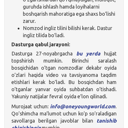
guruhda ishlash hamda loyihalarni
boshqarish mahoratiga ega shaxs bo’lishi
zarur.
Nomzod ingliz tilini bilishi kerak. Dastur
ingliz tilida bo’ladi.
Dasturga qabul jarayoni:
Dasturga 27-noyabrgacha
bu yerda
hujjat
topshirish mumkin. Birinchi saralash
bosqichidan o’tgan nomzodlar dekabr oyida
o’zlari haqida video va tavsiyanoma taqdim
etishlari kerak bo’ladi. Bu bosqichdan ham
o’tganlar yanvar oyida suhbatdan o’tishadi.
Yakuniy natijalar fevral oyida e’lon qilinadi.
Murojaat uchun:
info@oneyoungworld.com
.
Qo’shimcha ma’lumot uchun ko’p so’raladigan
savollarga berilgan javoblar bilan
tanishib
chiqishingiz
mumkin.