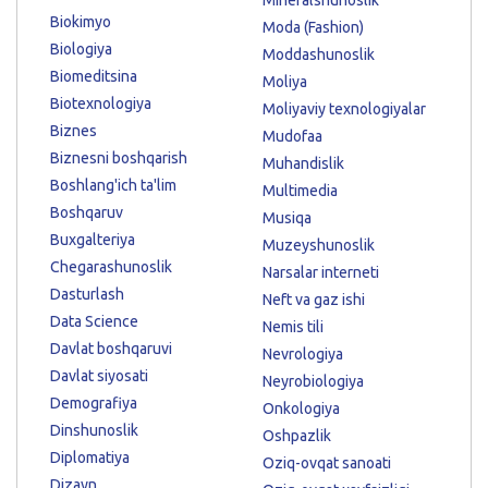
Biokimyo
Moda (Fashion)
Biologiya
Moddashunoslik
Biomeditsina
Moliya
Biotexnologiya
Moliyaviy texnologiyalar
Biznes
Mudofaa
Biznesni boshqarish
Muhandislik
Boshlang'ich ta'lim
Multimedia
Boshqaruv
Musiqa
Buxgalteriya
Muzeyshunoslik
Chegarashunoslik
Narsalar interneti
Dasturlash
Neft va gaz ishi
Data Science
Nemis tili
Davlat boshqaruvi
Nevrologiya
Davlat siyosati
Neyrobiologiya
Demografiya
Onkologiya
Dinshunoslik
Oshpazlik
Diplomatiya
Oziq-ovqat sanoati
Dizayn