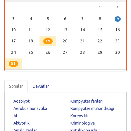
1
2
3
4
5
6
7
8
9
10
11
12
13
14
15
16
17
18
20
21
22
23
19
24
25
26
27
28
29
30
31
Sohalar
Davlatlar
Adabiyot
Kompyuter fanlari
Aerokosmonavtika
Kompyuter muhandisligi
AI
Koreys tili
Aktyorlik
Kriminologiya
Amaliy fanlar
Kutubxona ishi