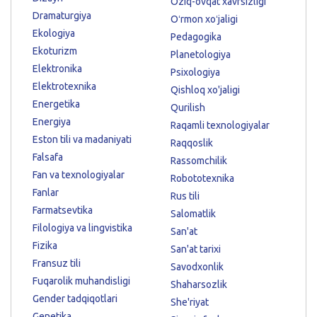
Oziq-ovqat xavfsizligi
Dramaturgiya
Oʻrmon xoʻjaligi
Ekologiya
Pedagogika
Ekoturizm
Planetologiya
Elektronika
Psixologiya
Elektrotexnika
Qishloq xo'jaligi
Energetika
Qurilish
Energiya
Raqamli texnologiyalar
Eston tili va madaniyati
Raqqoslik
Falsafa
Rassomchilik
Fan va texnologiyalar
Robototexnika
Fanlar
Rus tili
Farmatsevtika
Salomatlik
Filologiya va lingvistika
San'at
Fizika
San'at tarixi
Fransuz tili
Savodxonlik
Fuqarolik muhandisligi
Shaharsozlik
Gender tadqiqotlari
She'riyat
Genetika