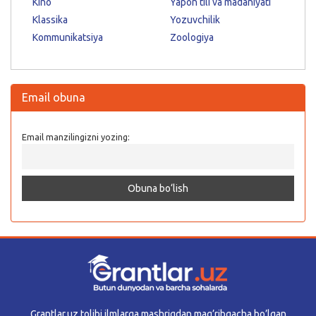
Kino
Yapon tili va madaniyati
Klassika
Yozuvchilik
Kommunikatsiya
Zoologiya
Email obuna
Email manzilingizni yozing:
Grantlar.uz tolibi ilmlarga mashriqdan mag’ribgacha bo’lgan