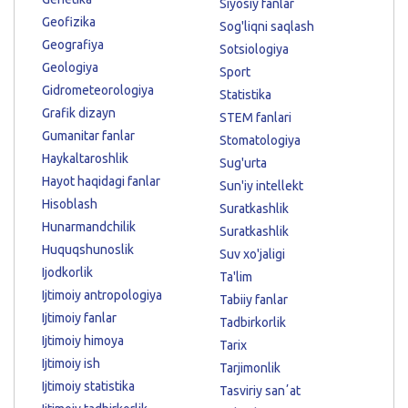
Siyosiy fanlar
Geofizika
Sog'liqni saqlash
Geografiya
Sotsiologiya
Geologiya
Sport
Gidrometeorologiya
Statistika
Grafik dizayn
STEM fanlari
Gumanitar fanlar
Stomatologiya
Haykaltaroshlik
Sug'urta
Hayot haqidagi fanlar
Sun'iy intellekt
Hisoblash
Suratkashlik
Hunarmandchilik
Suratkashlik
Huquqshunoslik
Suv xo'jaligi
Ijodkorlik
Ta'lim
Ijtimoiy antropologiya
Tabiiy fanlar
Ijtimoiy fanlar
Tadbirkorlik
Ijtimoiy himoya
Tarix
Ijtimoiy ish
Tarjimonlik
Ijtimoiy statistika
Tasviriy sanʼat