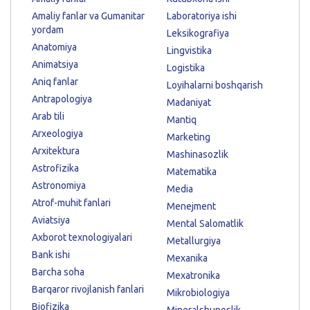
Amaliy fanlar va Gumanitar
Laboratoriya ishi
yordam
Leksikografiya
Anatomiya
Lingvistika
Animatsiya
Logistika
Aniq fanlar
Loyihalarni boshqarish
Antrapologiya
Madaniyat
Arab tili
Mantiq
Arxeologiya
Marketing
Arxitektura
Mashinasozlik
Astrofizika
Matematika
Astronomiya
Media
Atrof-muhit fanlari
Menejment
Aviatsiya
Mental Salomatlik
Axborot texnologiyalari
Metallurgiya
Bank ishi
Mexanika
Barcha soha
Mexatronika
Barqaror rivojlanish fanlari
Mikrobiologiya
Biofizika
Mineralshunoslik