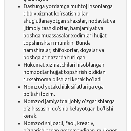
Dasturga yordamga muhtoj insonlarga
tibbiy xizmat ko’rsatish bilan
shug’ullanayotgan shaxslar, nodavlat va
ijtimoiy tashkilotlar, hamjamiyat va
boshqa muassasalar xodimlari hujjat
topshirishlari mumkin. Bunda
hamshiralar, shifokorlar, doyalar va
boshqalar nazarda tutilgan.
Hukumat xizmatchilari hisoblangan
nomzodlar hujjat topshirish oldidan
ruxsatnoma olishlari kerak bo’ladi.
Nomzod yetakchilik sifatlariga ega
bo’lishi lozim.
Nomzod jamiyatda ijobiy o’zgarishlarga
o’z hissasini qo’shib kelayotgan bo’lishi
kerak.
Nomzod shijoatli, faol, kreativ,
o’zgarishlardan qo’rqmaydigan, muloqot,