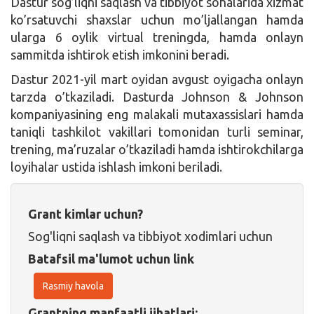
Dastur sog’liqni saqlash va tibbiyot sohalarida xizmat
ko’rsatuvchi shaxslar uchun mo’ljallangan hamda
ularga 6 oylik virtual treningda, hamda onlayn
sammitda ishtirok etish imkonini beradi.
Dastur 2021-yil mart oyidan avgust oyigacha onlayn
tarzda o’tkaziladi. Dasturda Johnson & Johnson
kompaniyasining eng malakali mutaxassislari hamda
taniqli tashkilot vakillari tomonidan turli seminar,
trening, ma’ruzalar o’tkaziladi hamda ishtirokchilarga
loyihalar ustida ishlash imkoni beriladi.
Grant kimlar uchun?
Sog'liqni saqlash va tibbiyot xodimlari uchun
Batafsil ma'lumot uchun link
Rasmiy havola
Grantning manfaatli jihatlari: