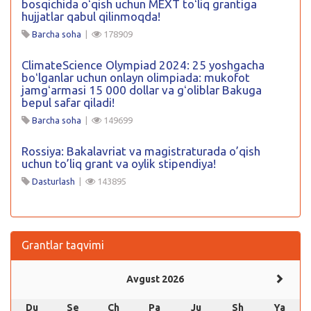
bosqichida oʻqish uchun MEXT toʻliq grantiga
hujjatlar qabul qilinmoqda!
Barcha soha
|
178909
ClimateScience Olympiad 2024: 25 yoshgacha
boʻlganlar uchun onlayn olimpiada: mukofot
jamgʻarmasi 15 000 dollar va gʻoliblar Bakuga
bepul safar qiladi!
Barcha soha
|
149699
Rossiya: Bakalavriat va magistraturada o’qish
uchun to’liq grant va oylik stipendiya!
Dasturlash
|
143895
Grantlar taqvimi
Avgust 2026
Du
Se
Ch
Pa
Ju
Sh
Ya