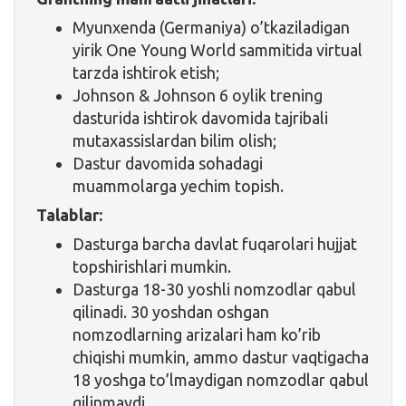
Myunxenda (Germaniya) o’tkaziladigan
yirik One Young World sammitida virtual
tarzda ishtirok etish;
Johnson & Johnson 6 oylik trening
dasturida ishtirok davomida tajribali
mutaxassislardan bilim olish;
Dastur davomida sohadagi
muammolarga yechim topish.
Talablar:
Dasturga barcha davlat fuqarolari hujjat
topshirishlari mumkin.
Dasturga 18-30 yoshli nomzodlar qabul
qilinadi. 30 yoshdan oshgan
nomzodlarning arizalari ham ko’rib
chiqishi mumkin, ammo dastur vaqtigacha
18 yoshga to’lmaydigan nomzodlar qabul
qilinmaydi.