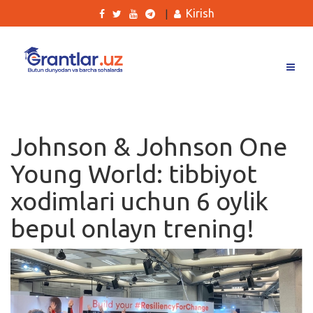
Kirish
|
Grantlar
Tanlovlar
Johnson & Johnson One
Ishlar
Young World: tibbiyot
Kurslar
xodimlari uchun 6 oylik
Blog
bepul onlayn trening!
Yana
Qidirish