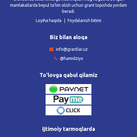
mamlakatlarda bepul ta’lim olish uchun grant topishda yordam
beradi.
Loyiha haqida
Foydalanish bitimi
Biz bilan aloqa
info@grantlar.uz
@hamidziyo
To'lovga qabul qilamiz
Ijtimoiy tarmoqlarda